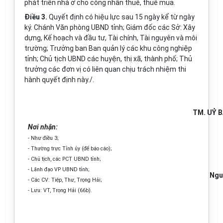
phát triển nhà ở cho công nhân thuê, thuê mua.
Điều 3.
Quyết định có hiệu lực sau 15 ngày kể từ ngày
ký. Chánh Văn phòng UBND tỉnh; Giám đốc các Sở: Xây
dựng, Kế hoạch và đầu tư, Tài chính, Tài nguyên và môi
trường; Trưởng ban Ban quản lý các khu công nghiệp
tỉnh; Chủ tịch UBND các huyện, thị xã, thành phố; Thủ
trưởng các đơn vị có liên quan chịu trách nhiệm thi
hành quyết định này./.
TM. UỶ 
Nơi nhận:
- Như điều 3;
- Thường trực Tỉnh ủy (để báo cáo);
- Chủ tịch, các PCT UBND tỉnh;
- Lãnh đạo VP UBND tỉnh;
Ngu
- Các CV: Tiệp, Thư, Trọng Hải;
- Lưu: VT, Trọng Hải (66b).