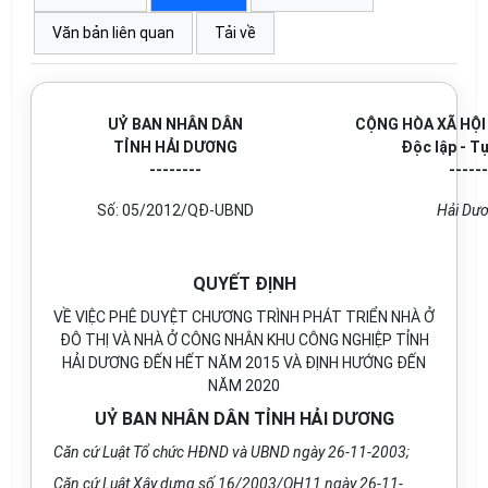
Văn bản liên quan
Tải về
UỶ BAN NHÂN DÂN
CỘNG HÒA XÃ HỘI
TỈNH HẢI DƯƠNG
Độc lập - T
--------
------
Số: 05/2012/QĐ-UBND
Hải Dươ
QUYẾT ĐỊNH
VỀ VIỆC PHÊ DUYỆT CHƯƠNG TRÌNH PHÁT TRIỂN NHÀ Ở
ĐÔ THỊ VÀ NHÀ Ở CÔNG NHÂN KHU CÔNG NGHIỆP TỈNH
HẢI DƯƠNG ĐẾN HẾT NĂM 2015 VÀ ĐỊNH HƯỚNG ĐẾN
NĂM 2020
UỶ BAN NHÂN DÂN TỈNH HẢI DƯƠNG
Căn cứ Luật Tổ chức HĐND và UBND ngày 26-11-2003;
Căn cứ Luật Xây dựng số 16/2003/QH11 ngày 26-11-