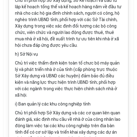
Chủ trì phối hợp Sở Xây dựng, Sở Kế hoạch và đầu tư
lập kế hoạch tổng thể và kế hoạch hàng năm về đầu tư
nhà cho các hộ gia đình chính sách, người có công, hộ
nghèo trình UBND tỉnh; phối hợp với các Sở Tài chính,
Xây dựng trong việc xác định đối tượng các bộ công
chức, viên chức và người lao động được thuê, thuê
mua nhà ở xã hội, đề xuất trình tự ưu tiên khi nhà ở xã
hội chưa đáp ứng được yêu cầu.
h) Sở Nội vụ
Chủ trì việc thẩm định kiện toàn tổ chưc bộ máy quản
lý và phát triển nhà ở của tỉnh (cấp phòng trực thuộc
Sở Xây dựng và UBND các huyện) đảm bảo đủ điều
kiện và năng lực thực hiện trình UBND tỉnh; phối hợp
với các ngành trong việc thực hiện chính sách nhà ở
xã hội.
i) Ban quản lý các khu công nghiệp tỉnh
Chủ trì phối hợp Sở Xây dựng và các cơ quan liên quan
đánh giá, xác định nhu cầu về nhà ở của công nhân lao
động làm việc tại các khu công nghiệp trên địa bàn
tỉnh để có cơ sở lập và triển khai xây dựng các dự án