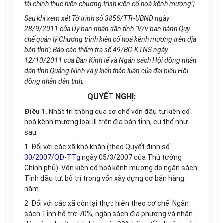
tài chính thực hiện chương trình kiên cố hoá kênh mương";
Sau khi xem xét Tờ trình số 3856/TTr-UBND ngày
28/9/2011 của Ủy ban nhân dân tỉnh "V/v ban hành Quy
chế quản lý Chương trình kiên cố hoá kênh mương trên địa
bàn tỉnh"; Báo cáo thẩm tra số 49/BC-KTNS ngày
12/10/2011 của Ban Kinh tế và Ngân sách Hội đồng nhân
dân tỉnh Quảng Ninh và ý kiến thảo luận của đại biểu Hội
đồng nhân dân tỉnh,
QUYẾT NGHỊ:
Điều 1.
Nhất trí thông qua cơ chế vốn đầu tư kiên cố
hoá kênh mương loại III trên địa bàn tỉnh, cụ thể như
sau:
1. Đối với các xã khó khăn (theo Quyết định số
30/2007/QĐ-TTg
ngày 05/3/2007 của Thủ tướng
Chính phủ): Vốn kiên cố hoá kênh mương do ngân sách
Tỉnh đầu tư, bố trí trong vốn xây dựng cơ bản hàng
năm.
2. Đối với các xã còn lại thực hiện theo cơ chế: Ngân
sách Tỉnh hỗ trợ 70%, ngân sách địa phương và nhân