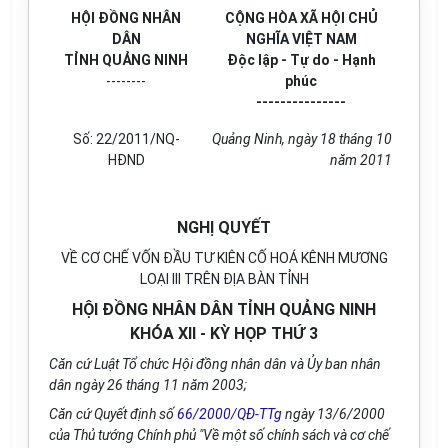
HỘI ĐỒNG NHÂN
CỘNG HÒA XÃ HỘI CHỦ
DÂN
NGHĨA VIỆT NAM
TỈNH QUẢNG NINH
Độc lập - Tự do - Hạnh
--------
phúc
---------------
Số: 22/2011/NQ-
Quảng Ninh, ngày 18 tháng 10
HĐND
năm 2011
NGHỊ QUYẾT
VỀ CƠ CHẾ VỐN ĐẦU TƯ KIÊN CỐ HOÁ KÊNH MƯƠNG
LOẠI III TRÊN ĐỊA BÀN TỈNH
HỘI ĐỒNG NHÂN DÂN TỈNH QUẢNG NINH
KHÓA XII - KỲ HỌP THỨ 3
Căn cứ Luật Tổ chức Hội đồng nhân dân và Ủy ban nhân
dân ngày 26 tháng 11 năm 2003;
Căn cứ Quyết định số
66/2000/QĐ-TTg
ngày 13/6/2000
của Thủ tướng Chính phủ "Về một số chính sách và cơ chế