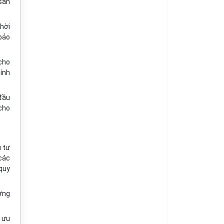
 sản
thời
 bảo
cho
ính
 đầu
 cho
u tư
các
 quy
ợng
 ưu