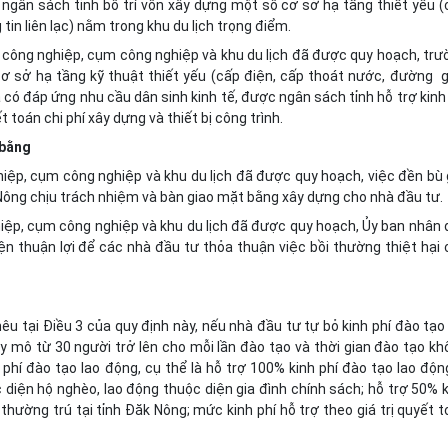
h, ngân sách tỉnh bố trí vốn xây dựng một số cơ sở hạ tầng thiết yếu 
tin liên lạc) nằm trong khu du lịch trọng điểm.
u công nghiệp, cụm công nghiệp và khu du lịch đã được quy hoạch, tr
cơ sở hạ tầng kỹ thuật thiết yếu (cấp điện, cấp thoát nước, đường g
và có đáp ứng nhu cầu dân sinh kinh tế, được ngân sách tỉnh hỗ trợ kinh
 toán chi phí xây dựng và thiết bị công trình.
 bằng
hiệp, cụm công nghiệp và khu du lịch đã được quy hoạch, việc đền bù 
ông chịu trách nhiệm và bàn giao mặt bằng xây dựng cho nhà đầu tư.
hiệp, cụm công nghiệp và khu du lịch đã được quy hoạch, Ủy ban nhân
kiện thuận lợi để các nhà đầu tư thỏa thuận việc bồi thường thiệt hại
u tại Điều 3 của quy định này, nếu nhà đầu tư tự bỏ kinh phí đào tạo
y mô từ 30 người trở lên cho mỗi lần đào tạo và thời gian đào tạo k
phí đào tạo lao động, cụ thể là hỗ trợ 100% kinh phí đào tạo lao độn
c diện hộ nghèo, lao động thuộc diện gia đình chính sách; hỗ trợ 50% 
thường trú tại tỉnh Đăk Nông; mức kinh phí hỗ trợ theo giá trị quyết 