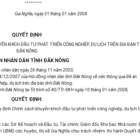
---------
Gia Nghĩa, ngày 31 tháng 01 năm 2008
QUYẾT ĐỊNH
ẾN KHÍCH ĐẦU TƯ PHÁT TRIỂN CÔNG NGHIỆP, DU LỊCH TRÊN ĐỊA BÀN T
ĐĂK NÔNG
N NHÂN DÂN TỈNH ĐĂK NÔNG
n nhân dân ngày 26 tháng 11 năm 2003;
/12/2007 của Hội đồng nhân dân tỉnh Đăk Nông về việc thông qua Đề án
iệp, du lịch trên địa bàn tỉnh Đăk Nông;
tỉnh Đăk Nông tại Tờ trình số 40/TTr-SKH ngày 10 tháng 01 năm 2008,
QUYẾT ĐỊNH:
ịnh Chính sách khuyến khích đầu tư phát triển công nghiệp, du lịch 
các Sở: Kế hoạch và Đầu tư, Tài chính; Giám đốc Kho bạc Nhà nước 
h UBND các huyện, thị xã Gia Nghĩa chịu trách nhiệm thi hành Quyết 