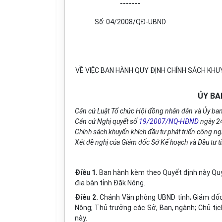
-------
Số: 04/2008/QĐ-UBND
VỀ VIỆC BAN HÀNH QUY ĐỊNH CHÍNH SÁCH KHUY
ỦY BA
Căn cứ Luật Tổ chức Hội đồng nhân dân và Ủy ba
Căn cứ Nghị quyết số
19/2007/NQ-HĐND
ngày 24
Chính sách khuyến khích đầu tư phát triển công ngh
Xét đề nghị của Giám đốc Sở Kế hoạch và Đầu tư 
Điều 1.
Ban hành kèm theo Quyết định này Quy đ
địa bàn tỉnh Đăk Nông.
Điều 2.
Chánh Văn phòng UBND tỉnh; Giám đốc 
Nông; Thủ trưởng các Sở, Ban, ngành; Chủ tịc
này.