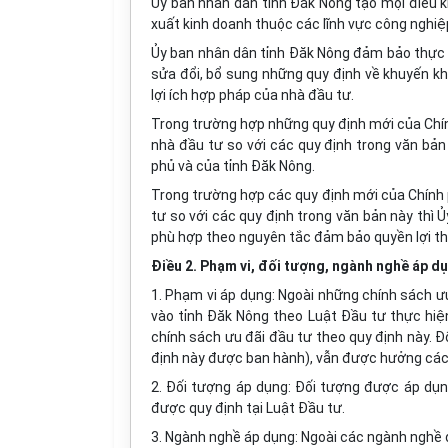
Ủy ban nhân dân tỉnh Đăk Nông tạo mọi điều k
xuất kinh doanh thuộc các lĩnh vực công nghiệp
Ủy ban nhân dân tỉnh Đăk Nông đảm bảo thực hi
sửa đổi, bổ sung những quy định về khuyến kh
lợi ích hợp pháp của nhà đầu tư.
Trong trường hợp những quy định mới của Chín
nhà đầu tư so với các quy định trong văn bả
phủ và của tỉnh Đăk Nông.
Trong trường hợp các quy định mới của Chính 
tư so với các quy định trong văn bản này thì 
phù hợp theo nguyên tắc đảm bảo quyền lợi th
Điều 2. Phạm vi, đối tượng, ngành nghề áp d
1. Phạm vi áp dụng: Ngoài những chính sách ưu
vào tỉnh Đăk Nông theo Luật Đầu tư thực hiệ
chính sách ưu đãi đầu tư theo quy định này. Đ
định này được ban hành), vẫn được hưởng các 
2. Đối tượng áp dụng: Đối tượng được áp dụn
được quy định tại Luật Đầu tư.
3. Ngành nghề áp dụng: Ngoài các ngành nghề 