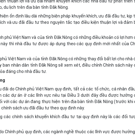
iện thuận lợi và ưu đãi nhằm khuyến khích các nhà đầu tư phát triển
, du lịch trên địa bàn tỉnh Đăk Nông.
ện ổn định lâu dài những biện pháp khuyến khích, ưu đãi đầu tư, kịp 
ích và ưu đãi đầu tư theo nguyên tắc tạo điều kiện thuận lợi và đảm
h phủ Việt Nam và của tỉnh Đăk Nông có những điều khoản có lợi hơn 
n này thì nhà đầu tư được áp dụng theo các quy định mới nhất của Ch
phủ Việt Nam và của tỉnh Đăk Nông có những thay đổi bất lợi cho nhà
Ủy ban nhân dân tỉnh Đăk Nông sẽ xem xét, điều chỉnh Chính sách này
ỏa đáng cho nhà đầu tư.
ụng
 đãi do Chính phủ Việt Nam quy định, tất cả các tổ chức, cá nhân đầ
n các dự án ở các lĩnh vực nêu tại Điều 3 dưới đây đều được hưởng 
ối với các dự án đang thực hiện trên địa bàn tỉnh Đăk Nông (trước khi
chính sách ưu đãi đầu tư theo quy định này.
g các chính sách khuyến khích đầu tư tại quy định này là các đối tư
do Chính phủ quy định, các ngành nghề thuộc các lĩnh vực được hưởng