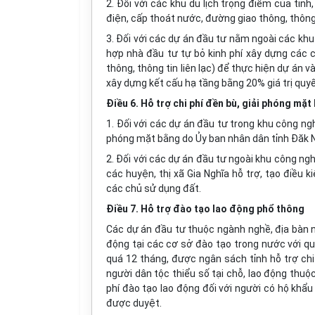
2. Đối với các khu du lịch trọng điểm của tỉn
điện, cấp thoát nước, đường giao thông, thông 
3. Đối với các dự án đầu tư nằm ngoài các kh
hợp nhà đầu tư tự bỏ kinh phí xây dựng các 
thông, thông tin liên lạc) để thực hiện dự án 
xây dựng kết cấu hạ tầng bằng 20% giá trị quyết
Điều 6. Hỗ trợ chi phí đền bù, giải phóng mặt
1. Đối với các dự án đầu tư trong khu công ng
phóng mặt bằng do Ủy ban nhân dân tỉnh Đăk N
2. Đối với các dự án đầu tư ngoài khu công ng
các huyện, thị xã Gia Nghĩa hỗ trợ, tạo điều 
các chủ sử dụng đất.
Điều 7. Hỗ trợ đào tạo lao động phổ thông
Các dự án đầu tư thuộc ngành nghề, địa bàn nê
động tại các cơ sở đào tạo trong nước với qu
quá 12 tháng, được ngân sách tỉnh hỗ trợ chi 
người dân tộc thiểu số tại chỗ, lao động thuộ
phí đào tạo lao động đối với người có hộ khẩu 
được duyệt.