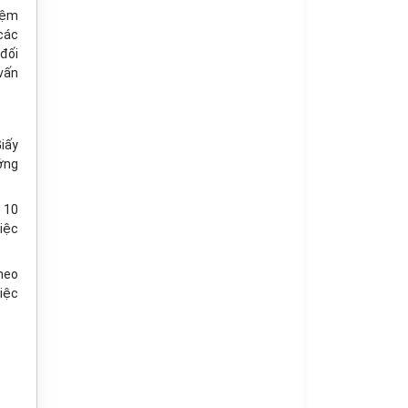
iệm
 các
 đối
 vấn
Giấy
ớng
 10
việc
heo
việc