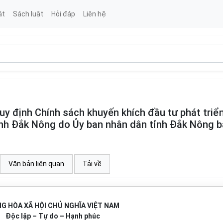
ật
Sách luật
Hỏi đáp
Liên hệ
 định Chính sách khuyến khích đầu tư phát triể
 tỉnh Đắk Nông do Ủy ban nhân dân tỉnh Đắk Nông 
Văn bản liên quan
Tải về
G HÒA XÃ HỘI CHỦ NGHĨA VIỆT NAM
Độc lập – Tự do – Hạnh phúc