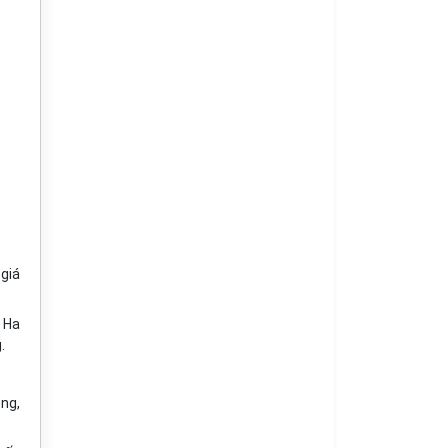
giá
 Ha
.
ng,