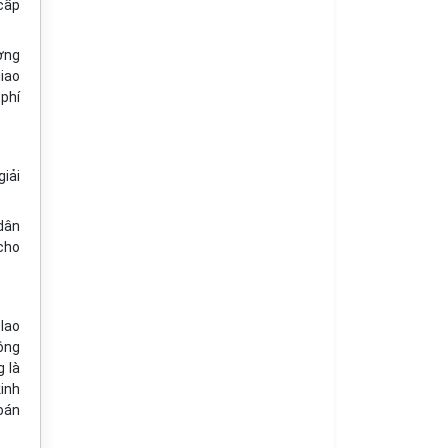
(cấp
ường
iao
 phí
giải
 dân
 cho
 lao
hông
g là
kinh
toán