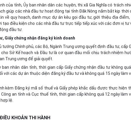
h của tỉnh, Ủy ban nhân dân các huyện, thị xã Gia Nghĩa có trách nh
ách giúp các nhà đầu tư hoạt động tại tỉnh Đăk Nông nắm bắt kịp thời
tin về quy hoạch, danh mục dự án kêu gọi đầu tư, giới thiệu địa điểm,
i tạo điều kiện cho các nhà đầu tư trực tiếp tiếp xúc với các đơn vị tư
động đầu tư.
tư, Giấy chứng nhận đăng ký kinh doanh
ủ tướng Chính phủ, các Bộ, Ngành Trung ương quyết định đầu tư, cấp 
o cho Sở Kế hoạch và Đầu tư là cơ quan đầu mối chịu trách nhiệm hư
uan Trung ương để giải quyết.
y ban nhân dân tỉnh, thời gian cấp Giấy chứng nhận đầu tư không quá
đối với các dự án thuộc diện đăng ký đầu tư và không quá 15 ngày làm 
anh kèm Đăng ký mã số thuế và Giấy phép khắc dấu được thực hiện t
Công an tỉnh và Cục thuế tỉnh, thời gian cấp không quá 12 ngày làm 
hợp lệ.
ĐIỀU KHOẢN THI HÀNH