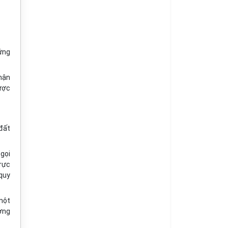
hứng
nhận
được
đất
gọi
rực
 quy
một
ơng