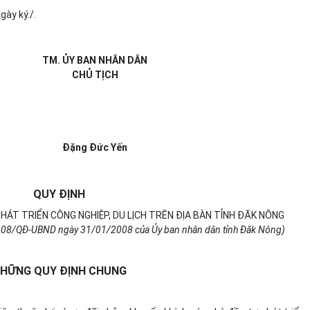
gày ký./.
TM. ỦY BAN NHÂN DÂN
CHỦ TỊCH
Đặng Đức Yến
QUY ĐỊNH
HÁT TRIỂN CÔNG NGHIỆP, DU LỊCH TRÊN ĐỊA BÀN TỈNH ĐĂK NÔNG
2008/QĐ-UBND ngày 31/01/2008 của Ủy ban nhân dân tỉnh Đăk Nông)
HỮNG QUY ĐỊNH CHUNG