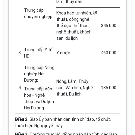
lâm, thủy sản
Trung cấp
Khoa học tự nhiên; kỹ
chuyên nghiệp
thuật, công nghệ;
thể dục thể thao,
345.000
nghệ thuật; khách
sạn, du lịch
Trung cấp Y tế
3
Y dược
460.000
HD
Trung cấp Nông
nghiệp Hải
Dương;
Nông, Lâm, Thủy
4
sản; Văn hóa, Nghệ
135.000
Trung cấp Văn
thuật, Du lịch
hóa - Nghệ
thuật và Du lịch
Hải Dương
Điều 2.
Giao Ủy ban nhân dân tỉnh chỉ đạo, tổ chức
thực hiện Nghị quyết này.
Điều 3.
Thường trực Hội đồng nhân dân tỉnh, các Ban