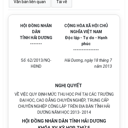
Văn bản liên quan
Tải về
HỘI ĐỒNG NHÂN
CỘNG HÒA XÃ HỘI CHỦ
DÂN
NGHĨA VIỆT NAM
TỈNH HẢI DƯƠNG
Độc lập - Tự do - Hạnh
-------
phúc
---------------
Số: 62/2013/NQ-
Hải Dương, ngày 18 tháng 7
HĐND
năm 2013
NGHỊ QUYẾT
VỀ VIỆC QUY ĐỊNH MỨC THU HỌC PHÍ TẠI CÁC TRƯỜNG
ĐẠI HỌC, CAO ĐẲNG CHUYÊN NGHIỆP, TRUNG CẤP
CHUYÊN NGHIỆP CÔNG LẬP TRÊN ĐỊA BÀN TỈNH HẢI
DƯƠNG NĂM HỌC 2013- 2014
HỘI ĐỒNG NHÂN DÂN TỈNH HẢI DƯƠNG
KHÓA XV, KỲ HỌP THỨ 5