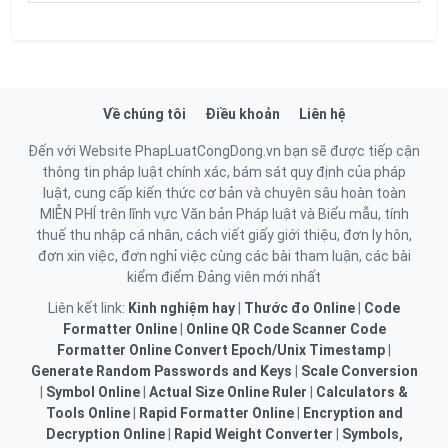
Về chúng tôi
Điều khoản
Liên hệ
Đến với Website PhapLuatCongDong.vn bạn sẽ được tiếp cận
thông tin pháp luật chính xác, bám sát quy định của pháp
luật, cung cấp kiến thức cơ bản và chuyên sâu hoàn toàn
MIỄN PHÍ trên lĩnh vực Văn bản Pháp luật và Biểu mẫu, tính
thuế thu nhập cá nhân, cách viết giấy giới thiệu, đơn ly hôn,
đơn xin việc, đơn nghỉ việc cùng các bài tham luận, các bài
kiểm điểm Đảng viên mới nhất
Liên kết link:
Kinh nghiệm hay
|
Thước đo Online
|
Code
Formatter Online
|
Online QR Code Scanner
Code
Formatter Online
Convert Epoch/Unix Timestamp
|
Generate Random Passwords and Keys
|
Scale Conversion
|
Symbol Online
|
Actual Size Online Ruler
|
Calculators &
Tools Online
|
Rapid Formatter Online
|
Encryption and
Decryption Online
|
Rapid Weight Converter
|
Symbols,