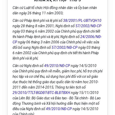
Căn cứ Luật tổ chức Hội đồng nhân dân và Ủy ban nhân
dân ngày 26 tháng 11 năm 2003;
Căn cứ Pháp lệnh phí và lệ phí số
38/2001/PL-UBTVQH10
ngày 28 tháng 8 năm 2001; Nghị định số
57/2002/NĐ-CP
ngày 03 tháng 6 năm 2002 của Chính phủ quy định chi tiết
thi hành Pháp lệnh phí và lệ phí; Nghị định số
24/2006/NĐ-
CP
ngày 06 tháng 3 năm 2006 của Chính phủ về việc sửa
đổi bổ sung Nghị định số
57/2002/NĐ-CP
ngày 03 tháng
6 năm 2002 của Chính phủ quy định chi tiết thi hành Pháp
lệnh phí và lệ phí;
Căn cứ Nghị định số
49/2010/NĐ-CP
ngày 14/5/2010
của Chính phủ quy định về miễn, giảm học phí, hỗ trợ chi phí
học tập và cơ chế thu, sử dụng học phí đối với cơ sở giáo
dục thuộc hệ thống giáo dục quốc dân từ năm học 2010-
2011 đến năm 2014-2015; Thông tư liên tịch số
29/2010/TTLT-BGDĐT-BTC-BLĐTBXH
ngày 15/11/2010
của Liên Bộ: Bộ Giáo dục và Đào tạo - Bộ Tài chính - Bộ Lao
động Thương binh và Xã hội hướng dẫn thực hiện một số
điều của Nghị định số
49/2010/NĐ-CP
ngày 14/5/2010
của Chính phủ;