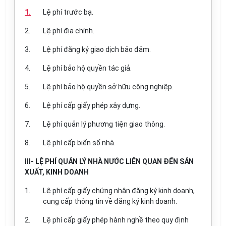
1.
Lệ phí trước bạ.
2.
Lệ phí địa chính.
3.
Lệ phí đăng ký giao dịch bảo đảm.
4.
Lệ phí bảo hộ quyền tác giả.
5.
Lệ phí bảo hộ quyền sở hữu công nghiệp.
6.
Lệ phí cấp giấy phép xây dựng.
7.
Lệ phí quản lý phương tiện giao thông.
8.
Lệ phí cấp biển số nhà.
III- LỆ PHÍ QUẢN LÝ NHÀ NƯỚC LIÊN QUAN ĐẾN SẢN
XUẤT, KINH DOANH
1.
Lệ phí cấp giấy chứng nhận đăng ký kinh doanh,
cung cấp thông tin về đăng ký kinh doanh.
2.
Lệ phí cấp giấy phép hành nghề theo quy định