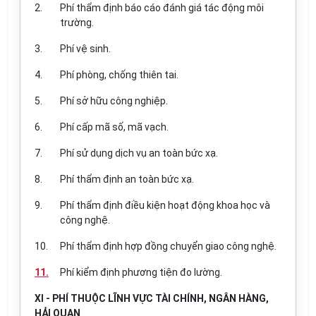
2.
Phí thẩm định báo cáo đánh giá tác động môi
trường.
3.
Phí vệ sinh.
4.
Phí phòng, chống thiên tai.
5.
Phí sở hữu công nghiệp.
6.
Phí cấp mã số, mã vạch.
7.
Phí sử dụng dịch vụ an toàn bức xạ.
8.
Phí thẩm định an toàn bức xạ.
9.
Phí thẩm định điều kiện hoạt động khoa học và
công nghệ.
10.
Phí thẩm định hợp đồng chuyển giao công nghệ.
11.
Phí kiểm định phương tiện đo lường.
XI - PHÍ THUỘC LĨNH VỰC TÀI CHÍNH, NGÂN HÀNG,
HẢI QUAN