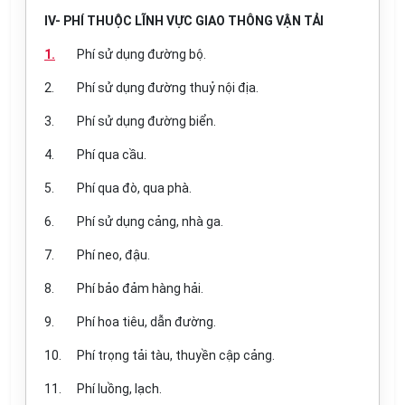
IV- PHÍ THUỘC LĨNH VỰC GIAO THÔNG VẬN TẢI
1.
Phí sử dụng đường bộ.
2.
Phí sử dụng đường thuỷ nội địa.
3.
Phí sử dụng đường biển.
4.
Phí qua cầu.
5.
Phí qua đò, qua phà.
6.
Phí sử dụng cảng, nhà ga.
7.
Phí neo, đậu.
8.
Phí bảo đảm hàng hải.
9.
Phí hoa tiêu, dẫn đường.
10.
Phí trọng tải tàu, thuyền cập cảng.
11.
Phí luồng, lạch.