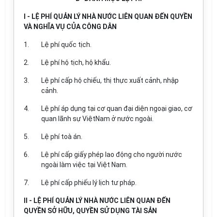
I - LỆ PHÍ QUẢN LÝ NHÀ NƯỚC LIÊN QUAN ĐẾN QUYỀN
VÀ NGHĨA VỤ CỦA CÔNG DÂN
1.
Lệ phí quốc tịch.
2.
Lệ phí hộ tịch, hộ khẩu.
3.
Lệ phí cấp hộ chiếu, thị thực xuất cảnh, nhập
cảnh.
4.
Lệ phí áp dụng tại cơ quan đại diện ngoại giao, cơ
quan lãnh sự ViệtNam ở nước ngoài.
5.
Lệ phí toà án.
6.
Lệ phí cấp giấy phép lao động cho người nước
ngoài làm việc tại Việt Nam.
7.
Lệ phí cấp phiếu lý lịch tư pháp.
II - LỆ PHÍ QUẢN LÝ NHÀ NƯỚC LIÊN QUAN ĐẾN
QUYỀN SỞ HỮU, QUYỀN SỬ DỤNG TÀI SẢN