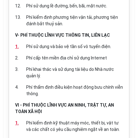
12.
Phí sử dụng lề đường, bến, bãi, mặt nước.
13.
Phí kiểm định phương tiện vận tải, phương tiện
đánh bắt thuỷ sản.
V- PHÍ THUỘC LĨNH VỰC THÔNG TIN, LIÊN LẠC
1.
Phí sử dụng và bảo vệ tần số vô tuyến điện.
2.
Phí cấp tên miền địa chỉ sử dụng Internet
3.
Phí khai thác và sử dụng tài liệu do Nhà nước
quản lý.
4.
Phí thẩm định điều kiện hoạt động bưu chính viễn
thông.
VI - PHÍ THUỘC LĨNH VỰC AN NINH, TRẬT TỰ, AN
TOÀN XÃ HỘI
1.
Phí kiểm định kỹ thuật máy móc, thiết bị, vật tư
và các chất có yêu cầu nghiêm ngặt về an toàn.