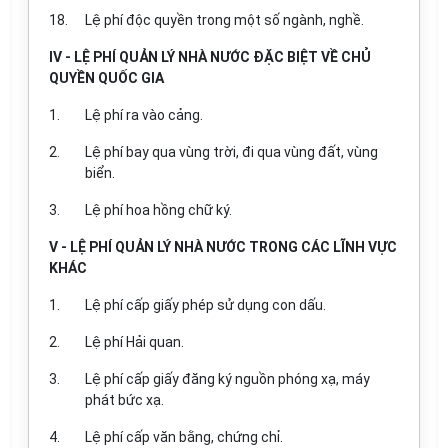
18.
Lệ phí độc quyền trong một số ngành, nghề.
IV - LỆ PHÍ QUẢN LÝ NHÀ NƯỚC ĐẶC BIỆT VỀ CHỦ
QUYỀN QUỐC GIA
1.
Lệ phí ra vào cảng.
2.
Lệ phí bay qua vùng trời, đi qua vùng đất, vùng
biển.
3.
Lệ phí hoa hồng chữ ký.
V - LỆ PHÍ QUẢN LÝ NHÀ NƯỚC TRONG CÁC LĨNH VỰC
KHÁC
1.
Lệ phí cấp giấy phép sử dụng con dấu.
2.
Lệ phí Hải quan.
3.
Lệ phí cấp giấy đăng ký nguồn phóng xạ, máy
phát bức xạ.
4.
Lệ phí cấp văn bằng, chứng chỉ.