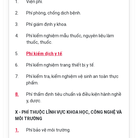
1.
Viện phí.
2.
Phí phòng, chống dịch bệnh.
3.
Phí giám định y khoa.
4.
Phí kiểm nghiệm mẫu thuốc, nguyên liệu làm
thuốc, thuốc.
5.
Phí kiểm dịch y tế
.
6.
Phí kiểm nghiệm trang thiết bị y tế.
7.
Phí kiểm tra, kiểm nghiệm vệ sinh an toàn thực
phẩm.
8.
Phí thẩm định tiêu chuẩn và điều kiện hành nghề
y, dược.
X - PHÍ THUỘC LĨNH VỰC KHOA HỌC, CÔNG NGHỆ VÀ
MÔI TRƯỜNG
1.
Phí bảo vệ môi trường.