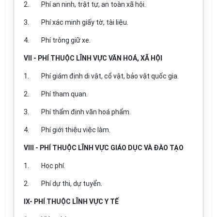
2.
Phí an ninh, trật tự, an toàn xã hội.
3.
Phí xác minh giấy tờ, tài liệu.
4.
Phí trông giữ xe.
VII - PHÍ THUỘC LĨNH VỰC VĂN HOÁ, XÃ HỘI
1.
Phí giám định di vật, cổ vật, bảo vật quốc gia.
2.
Phí tham quan.
3.
Phí thẩm định văn hoá phẩm.
4.
Phí giới thiệu việc làm.
VIII - PHÍ THUỘC LĨNH VỰC GIÁO DỤC VÀ ĐÀO TẠO
1.
Học phí.
2.
Phí dự thi, dự tuyển.
IX- PHÍ THUỘC LĨNH VỰC Y TẾ