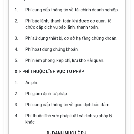
1.
Phí cung cấp thông tin về tài chính doanh nghiệp.
2.
Phí bảo lãnh, thanh toán khi được cơ quan, tổ
chức cấp dịch vụ bảo lãnh, thanh toán.
3.
Phí sử dụng thiết bị, cơ sở hạ tầng chứng khoán.
4.
Phí hoạt động chứng khoán.
5.
Phí niêm phong, kẹp chì, lưu kho Hải quan.
XII- PHÍ THUỘC LĨNH VỰC TƯ PHÁP
1.
Án phí.
2.
Phí giám định tư pháp.
3.
Phí cung cấp thông tin về giao dịch bảo đảm.
4.
Phí thuộc lĩnh vực pháp luật và dịch vụ pháp lý
khác.
B- DANH MỤC LỆ PHÍ