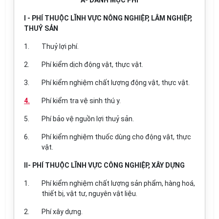
A- DANH MỤC PHÍ
I - PHÍ THUỘC LĨNH VỰC NÔNG NGHIỆP, LÂM NGHIỆP,
THUỶ SẢN
1.
Thuỷ lợi phí.
2.
Phí kiểm dịch động vật, thực vật.
3.
Phí kiểm nghiệm chất lượng động vật, thực vật.
4.
Phí kiểm tra vệ sinh thú y.
5.
Phí bảo vệ nguồn lợi thuỷ sản.
6.
Phí kiểm nghiệm thuốc dùng cho động vật, thực
vật.
II- PHÍ THUỘC LĨNH VỰC CÔNG NGHIỆP, XÂY DỰNG
1.
Phí kiểm nghiệm chất lượng sản phẩm, hàng hoá,
thiết bị, vật tư, nguyên vật liệu.
2.
Phí xây dựng.