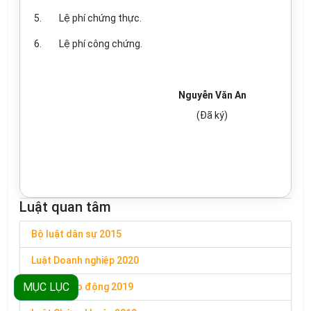
5.
Lệ phí chứng thực.
6.
Lệ phí công chứng.
Nguyễn Văn An
(Đã ký)
Luật quan tâm
Bộ luật dân sự 2015
Luật Doanh nghiệp 2020
MỤC LỤC
Bộ luật Lao động 2019