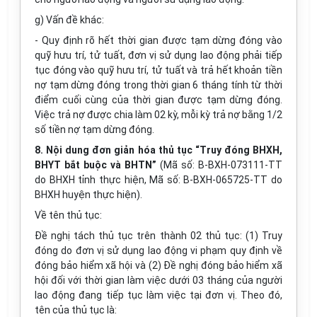
g) Vấn đề khác:
- Quy định rõ hết thời gian được tạm dừng đóng vào
quỹ hưu trí, tử tuất, đơn vị sử dụng lao động phải tiếp
tục đóng vào quỹ hưu trí, tử tuất và trả hết khoản tiền
nợ tạm dừng đóng trong thời gian 6 tháng tính từ thời
điểm cuối cùng của thời gian được tạm dừng đóng.
Việc trả nợ được chia làm 02 kỳ, mỗi kỳ trả nợ bằng 1/2
số tiền nợ tạm dừng đóng.
8. Nội dung đơn giản hóa thủ tục “Truy đóng BHXH,
BHYT bắt buộc và BHTN”
(Mã số: B-BXH-073111-TT
do BHXH tỉnh thực hiện, Mã số: B-BXH-065725-TT do
BHXH huyện thực hiện).
Về tên thủ tục:
Đề nghị tách thủ tục trên thành 02 thủ tục: (1) Truy
đóng do đơn vị sử dụng lao động vi phạm quy định về
đóng bảo hiểm xã hội và (2) Đề nghị đóng bảo hiểm xã
hội đối với thời gian làm việc dưới 03 tháng của người
lao động đang tiếp tục làm việc tại đơn vị. Theo đó,
tên của thủ tục là: