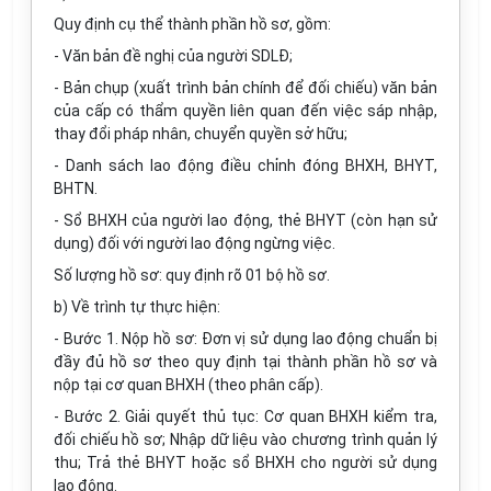
Quy định cụ thể thành phần hồ sơ, gồm:
- Văn bản đề nghị của người SDLĐ;
- Bản chụp (xuất trình bản chính để đối chiếu) văn bản
của cấp có thẩm quyền liên quan đến việc sáp nhập,
thay đổi pháp nhân, chuyển quyền sở hữu;
- Danh sách lao động điều chỉnh đóng BHXH, BHYT,
BHTN.
- Sổ BHXH của người lao động, thẻ BHYT (còn hạn sử
dụng) đối với người lao động ngừng việc.
Số lượng hồ sơ: quy định rõ 01 bộ hồ sơ.
b) Về trình tự thực hiện:
- Bước 1. Nộp hồ sơ: Đơn vị sử dụng lao động chuẩn bị
đầy đủ hồ sơ theo quy định tại thành phần hồ sơ và
nộp tại cơ quan BHXH (theo phân cấp).
- Bước 2. Giải quyết thủ tục: Cơ quan BHXH kiểm tra,
đối chiếu hồ sơ; Nhập dữ liệu vào chương trình quản lý
thu; Trả thẻ BHYT hoặc sổ BHXH cho người sử dụng
lao động.