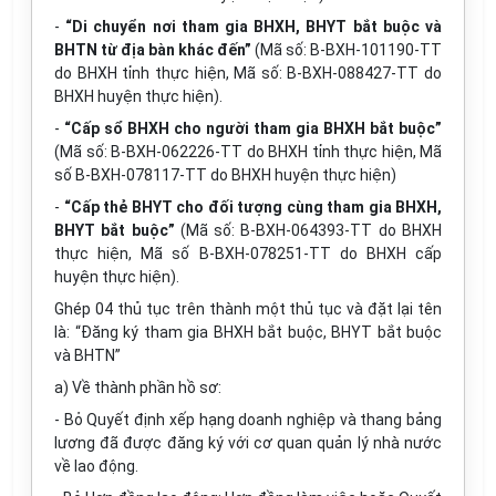
-
“Di chuyển nơi tham gia BHXH, BHYT bắt buộc và
BHTN từ địa bàn khác đến”
(Mã số: B-BXH-101190-TT
do BHXH tỉnh thực hiện, Mã số: B-BXH-088427-TT do
BHXH huyện thực hiện).
-
“Cấp sổ BHXH cho người tham gia BHXH bắt buộc”
(Mã số: B-BXH-062226-TT do BHXH tỉnh thực hiện, Mã
số B-BXH-078117-TT do BHXH huyện thực hiện)
-
“Cấp thẻ BHYT cho đối tượng cùng tham gia BHXH,
BHYT bắt buộc”
(Mã số: B-BXH-064393-TT do BHXH
thực hiện, Mã số B-BXH-078251-TT do BHXH cấp
huyện thực hiện).
Ghép 04 thủ tục trên thành một thủ tục và đặt lại tên
là: “Đăng ký tham gia BHXH bắt buộc, BHYT bắt buộc
và BHTN”
a) Về thành phần hồ sơ:
- Bỏ Quyết định xếp hạng doanh nghiệp và thang bảng
lương đã được đăng ký với cơ quan quản lý nhà nước
về lao động.