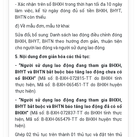
- Xác nhận trên sổ BHXH trong thời hạn tối đa 10 ngày
làm việc, kể từ ngày đóng đủ số tiền BHXH, BHYT,
BHTN còn thiếu.
đ) Về mẫu đơn, mẫu tờ khai:
Sửa đổi, bổ sung: Danh sách lao động điều chỉnh đóng
BHXH, BHYT, BHTN theo hướng đơn giản, thuận tiện
cho người lao động và người sử dụng lao động.
5. Nội dung đơn giản hóa các thủ tục:
- “Người sử dụng lao động đang tham gia BHXH,
BHYT và BHTN bắt buộc báo tăng lao động chưa có
sổ BHXH”
(Mã số: B-BXH-072815-TT do BHXH tỉnh
thực hiện, Mã số: B-BXH-065451-TT do BHXH huyện
thực hiện).
- “Người sử dụng lao động đang tham gia BHXH,
BHYT bắt buộc và BHTN báo tăng lao động đã có sổ
BHXH”
(Mã số: B-BXH-072837-TT do BHXH tỉnh thực
hiện, Mã số: B-BXH-065479-TT do BHXH huyện thực
hiện).
Ghép 02 thủ tục trên thành 01 thủ tục và đặt tên thủ