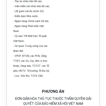
- Tòa án nhân dân tối cao;
- Viện kiểm sát nhân dân tối cao;
- UB giám sát tài chính QG;
- Kiểm toán Nhà nước;
- Ngân hàng Chính sách Xã hội;
- Ngân hàng Phát triển Việt
Nam;
- Ủy ban TW Mặt trận Tổ quốc
Việt Nam;
- Cơ quan Trung ương của các
đoàn thể;
- VPCP: BTCN, các PCN, Cổng
TTĐT, các Vụ, Cục, đơn vị trực
thuộc, Công báo; TCTCT: các Tổ
phó, HĐTV: Tổ trưởng Tổ thư ký;
- Lưu: Văn thư, TCCV (5b)
PHƯƠNG ÁN
ĐƠN GIẢN HÓA THỦ TỤC THUỘC THẨM QUYỀN GIẢI
QUYẾT CỦA BẢO HIỂM XÃ HỘI VIỆT NAM