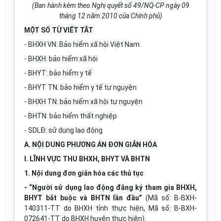
(Ban hành kèm theo Nghị quyết số 49/NQ-CP ngày 09
tháng 12 năm 2010 của Chính phủ)
MỘT SỐ TỪ VIẾT TẮT
- BHXH VN: Bảo hiểm xã hội Việt Nam
- BHXH: bảo hiểm xã hội
- BHYT: bảo hiểm y tế
- BHYT TN: bảo hiểm y tế tự nguyện
- BHXH TN: bảo hiểm xã hội tự nguyện
- BHTN: bảo hiểm thất nghiệp
- SDLĐ: sử dụng lao động
A. NỘI DUNG PHƯƠNG ÁN ĐƠN GIẢN HÓA
I. LĨNH VỰC THU BHXH, BHYT VÀ BHTN
1. Nội dung đơn giản hóa các thủ tục
- “Người sử dụng lao động đăng ký tham gia BHXH,
BHYT bắt buộc và BHTN lần đầu”
(Mã số: B-BXH-
140311-TT do BHXH tỉnh thực hiện, Mã số: B-BXH-
072641-TT do BHXH huyện thực hiện).