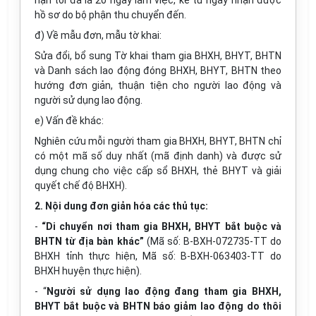
hạn tối đa là 20 ngày làm việc, kể từ ngày nhận được
hồ sơ do bộ phận thu chuyển đến.
đ) Về mẫu đơn, mẫu tờ khai:
Sửa đổi, bổ sung Tờ khai tham gia BHXH, BHYT, BHTN
và Danh sách lao động đóng BHXH, BHYT, BHTN theo
hướng đơn giản, thuận tiện cho người lao động và
người sử dụng lao động.
e) Vấn đề khác:
Nghiên cứu mỗi người tham gia BHXH, BHYT, BHTN chỉ
có một mã số duy nhất (mã định danh) và được sử
dụng chung cho việc cấp sổ BHXH, thẻ BHYT và giải
quyết chế độ BHXH).
2. Nội dung đơn giản hóa các thủ tục:
-
“Di chuyển nơi tham gia BHXH, BHYT bắt buộc và
BHTN từ địa bàn khác”
(Mã số: B-BXH-072735-TT do
BHXH tỉnh thực hiện, Mã số: B-BXH-063403-TT do
BHXH huyện thực hiện).
- “
Người sử dụng lao động đang tham gia BHXH,
BHYT bắt buộc và BHTN báo giảm lao động do thôi