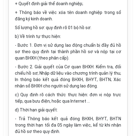
+ Quyết định giải thể doanh nghiệp;
+ Thông báo về việc xóa tên doanh nghiệp trong sổ
đăng ký kinh doanh.
Số lượng hồ sơ: quy định rõ 01 bộ hồ sơ.
b) Về trình tự thực hiện:
- Bước 1. Đơn vị sử dụng lao động chuẩn bị đầy đủ hồ
sơ theo quy định tại thành phần hồ sơ và nộp tại cơ
quan BHXH (theo phân cấp).
- Bước 2. Giải quyết của Cơ quan BHXH: Kiểm tra, đối
chiếu hồ sơ; Nhập dữ liệu vào chương trình quản lý thu;
In thông báo kết quả đóng BHXH, BHYT, BHTN; Xác
nhận sổ BHXH cho người sử dụng lao động.
c) Quy định rõ cách thức thực hiện: đơn vị nộp trực
tiếp, qua bưu điện, hoặc qua Internet …
d) Thời hạn giải quyết:
- Trả Thông báo kết quả đóng BHXH, BHYT, BHTN
trong thời hạn tối đa 05 ngày làm việc, kể từ khi nhận
đủ hồ sơ theo quy định.