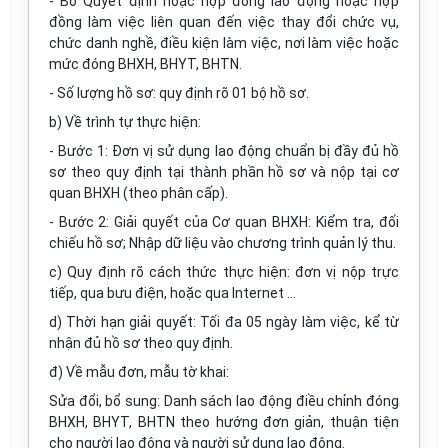
- Bỏ Quyết định hoặc hợp đồng lao động hoặc hợp
đồng làm việc liên quan đến việc thay đổi chức vụ,
chức danh nghề, điều kiện làm việc, nơi làm việc hoặc
mức đóng BHXH, BHYT, BHTN.
- Số lượng hồ sơ: quy định rõ 01 bộ hồ sơ.
b) Về trình tự thực hiện:
- Bước 1: Đơn vị sử dụng lao động chuẩn bị đầy đủ hồ
sơ theo quy định tại thành phần hồ sơ và nộp tại cơ
quan BHXH (theo phân cấp).
- Bước 2: Giải quyết của Cơ quan BHXH: Kiểm tra, đối
chiếu hồ sơ; Nhập dữ liệu vào chương trình quản lý thu.
c) Quy định rõ cách thức thực hiện: đơn vị nộp trực
tiếp, qua bưu điện, hoặc qua Internet …
d) Thời hạn giải quyết: Tối đa 05 ngày làm việc, kể từ
nhận đủ hồ sơ theo quy định.
đ) Về mẫu đơn, mẫu tờ khai:
Sửa đổi, bổ sung: Danh sách lao động điều chỉnh đóng
BHXH, BHYT, BHTN theo hướng đơn giản, thuận tiện
cho người lao động và người sử dụng lao động.