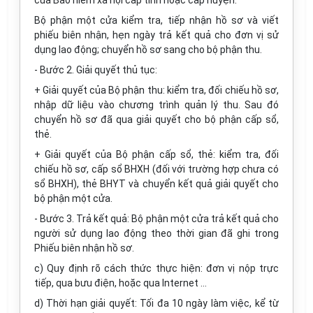
của Bảo hiểm xã hội cấp tỉnh hoặc cấp huyện.
Bộ phận một cửa kiểm tra, tiếp nhận hồ sơ và viết
phiếu biên nhận, hẹn ngày trả kết quả cho đơn vị sử
dụng lao động; chuyển hồ sơ sang cho bộ phận thu.
- Bước 2. Giải quyết thủ tục:
+ Giải quyết của Bộ phận thu: kiểm tra, đối chiếu hồ sơ,
nhập dữ liệu vào chương trình quản lý thu. Sau đó
chuyển hồ sơ đã qua giải quyết cho bộ phận cấp sổ,
thẻ.
+ Giải quyết của Bộ phận cấp sổ, thẻ: kiểm tra, đối
chiếu hồ sơ, cấp sổ BHXH (đối với trường hợp chưa có
sổ BHXH), thẻ BHYT và chuyển kết quả giải quyết cho
bộ phận một cửa.
- Bước 3. Trả kết quả: Bộ phận một cửa trả kết quả cho
người sử dụng lao động theo thời gian đã ghi trong
Phiếu biên nhận hồ sơ.
c) Quy định rõ cách thức thực hiện: đơn vị nộp trực
tiếp, qua bưu điện, hoặc qua Internet …
d) Thời hạn giải quyết: Tối đa 10 ngày làm việc, kể từ