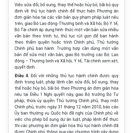
Việc sửa đổi, bổ sung, thay thế hoặc hủy bỏ, bãi bỏ quy
định về thủ tục hành chính để thực hiện Phương án
đơn giản hóa tại các văn bản quy phạm pháp luật nêu
trên, giao Bộ Lao động-Thương binh và Xã hội, Bộ Y tế,
Bộ Tài chính áp dụng hình thức một văn bản sửa nhiều
văn bản theo trình tự, thủ tục rút gọn để ban hành
theo thẩm quyền hoặc trình Chính phủ, Thủ tướng
Chính phủ ban hành. Trường hợp cần dùng một văn
bản để sửa một văn bản, giao Bộ trưởng các Bộ: Lao
động – Thương binh và Xã hội, Y tế, Tài chính xem xét,
quyết định.
Điều 4.
Đối với những thủ tục hành chính được quy
định trong luật, pháp lệnh cần sửa đổi, bổ sung, thay
thế hoặc hủy bỏ, bãi bỏ theo Phương án đơn giản hóa
nêu tại Điều 1 Nghị quyết này, giao Bộ trưởng Bộ Tư
pháp, thừa ủy quyền Thủ tướng Chính phủ, thay mặt
Chính phủ, trước ngày 31 tháng 12 năm 2010, báo cáo
Ủy ban thường vụ Quốc hội đề nghị của Chính phủ về
việc cho phép bổ sung dự án luật, pháp lệnh để thực
thi các phương án đơn giản hóa thủ tục hành chính đã
được Chính phủ thông qua vào chương trình xây dựng