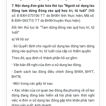
7. Nội dung đơn giản hóa thủ tục “Người sử dụng lao
động tạm dừng đóng vào quỹ hưu trí, tử tuất”
(Mã
số: B-BXH-073106-TT do BHXH tỉnh thực hiện, Mã số:
B-BXH-065715-TT do BHXH huyện thực hiện).
Đổi tên thủ tục là: “Tạm dừng đóng vào quỹ hưu trí, tử
tuất”
a) Về hồ sơ:
- Bỏ Quyết định cho người sử dụng lao động tạm dừng
đóng vào quỹ hưu trí, tử tuất của cấp có thẩm quyền.
Theo đó, quy định rõ thành phần hồ sơ gồm:
- Văn bản đề nghị của đơn vị sử dụng lao động;
- Danh sách lao động điều chỉnh đóng BHXH, BHYT,
BHTN;
- Một trong các giấy tờ sau:
+ Xác nhận của cơ quan lao động địa phương về số lao
động đang đóng bảo hiểm xã hội phải tạm thời nghỉ
việc vì đơn vị sử dụng lao động gặp khó khăn phải tạm
dừng sản xuất, kinh doanh;