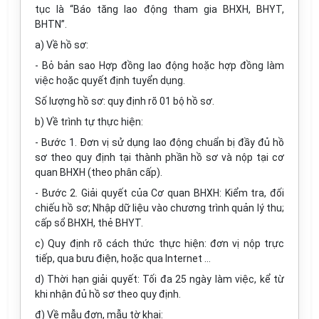
tục là “Báo tăng lao động tham gia BHXH, BHYT,
BHTN”.
a) Về hồ sơ:
- Bỏ bản sao Hợp đồng lao động hoặc hợp đồng làm
việc hoặc quyết định tuyển dụng.
Số lượng hồ sơ: quy định rõ 01 bộ hồ sơ.
b) Về trình tự thực hiện:
- Bước 1. Đơn vị sử dụng lao động chuẩn bị đầy đủ hồ
sơ theo quy định tại thành phần hồ sơ và nộp tại cơ
quan BHXH (theo phân cấp).
- Bước 2. Giải quyết của Cơ quan BHXH: Kiểm tra, đối
chiếu hồ sơ; Nhập dữ liệu vào chương trình quản lý thu;
cấp sổ BHXH, thẻ BHYT.
c) Quy định rõ cách thức thực hiện: đơn vị nộp trực
tiếp, qua bưu điện, hoặc qua Internet …
d) Thời hạn giải quyết: Tối đa 25 ngày làm việc, kể từ
khi nhận đủ hồ sơ theo quy định.
đ) Về mẫu đơn, mẫu tờ khai: