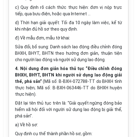
c) Quy định rõ cách thức thực hiện: đơn vị nộp trực
tiếp, qua bưu điện, hoặc qua Internet …
d) Thời hạn giải quyết: Tối đa 10 ngày làm việc, kể từ
khi nhận đủ hồ sơ theo quy định.
đ) Về mẫu đơn, mẫu tờ khai:
Sửa đổi, bổ sung: Danh sách lao động điều chỉnh đóng
BHXH, BHYT, BHTN theo hướng đơn giản, thuận tiện
cho người lao động và người sử dụng lao động.
4. Nội dung đơn giản hóa thủ tục “Điều chỉnh đóng
BHXH, BHYT, BHTN khi người sử dụng lao động giải
thể, phá sản”
(Mã số: B-BXH-072788-TT do BHXH tỉnh
thực hiện; Mã số: B-BXH-063446-TT do BHXH huyện
thực hiện).
Đặt lại tên thủ tục trên là: “Giải quyết ngừng đóng bảo
hiểm xã hội đối với người sử dụng lao động bị giải thể,
phá sản”.
a) Về hồ sơ:
Quy định cụ thể thành phần hồ sơ, gồm: