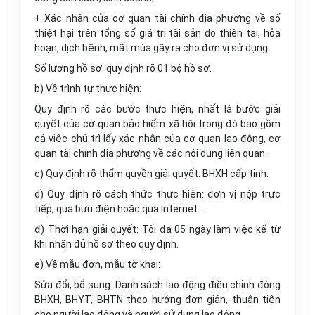
+ Xác nhận của cơ quan tài chính địa phương về số
thiệt hại trên tổng số giá trị tài sản do thiên tai, hỏa
hoạn, dịch bệnh, mất mùa gây ra cho đơn vị sử dụng.
Số lượng hồ sơ: quy định rõ 01 bộ hồ sơ.
b) Về trình tự thực hiện:
Quy định rõ các bước thực hiện, nhất là bước giải
quyết của cơ quan bảo hiểm xã hội trong đó bao gồm
cả việc chủ trì lấy xác nhận của cơ quan lao động, cơ
quan tài chính địa phương về các nội dung liên quan.
c) Quy định rõ thẩm quyền giải quyết: BHXH cấp tỉnh.
d) Quy định rõ cách thức thực hiện: đơn vị nộp trực
tiếp, qua bưu điện hoặc qua Internet …
đ) Thời hạn giải quyết: Tối đa 05 ngày làm việc kể từ
khi nhận đủ hồ sơ theo quy định.
e) Về mẫu đơn, mẫu tờ khai:
Sửa đổi, bổ sung: Danh sách lao động điều chỉnh đóng
BHXH, BHYT, BHTN theo hướng đơn giản, thuận tiện
cho người lao động và người sử dụng lao động.