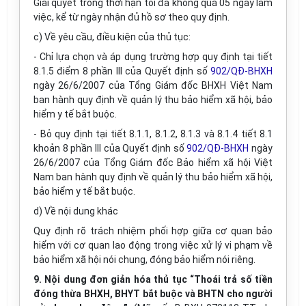
Giải quyết trong thời hạn tối đa không quá 05 ngày làm
việc, kể từ ngày nhận đủ hồ sơ theo quy định.
c) Về yêu cầu, điều kiện của thủ tục:
- Chỉ lựa chọn và áp dụng trường hợp quy định tại tiết
8.1.5 điểm 8 phần III của Quyết định số
902/QĐ-BHXH
ngày 26/6/2007 của Tổng Giám đốc BHXH Việt Nam
ban hành quy định về quản lý thu bảo hiểm xã hội, bảo
hiểm y tế bắt buộc.
- Bỏ quy định tại tiết 8.1.1, 8.1.2, 8.1.3 và 8.1.4 tiết 8.1
khoản 8 phần III của Quyết định số
902/QĐ-BHXH
ngày
26/6/2007 của Tổng Giám đốc Bảo hiểm xã hội Việt
Nam ban hành quy định về quản lý thu bảo hiểm xã hội,
bảo hiểm y tế bắt buộc.
d) Về nội dung khác
Quy định rõ trách nhiệm phối hợp giữa cơ quan bảo
hiểm với cơ quan lao động trong việc xử lý vi phạm về
bảo hiểm xã hội nói chung, đóng bảo hiểm nói riêng.
9. Nội dung đơn giản hóa thủ tục “Thoái trả số tiền
đóng thừa BHXH, BHYT bắt buộc và BHTN cho người