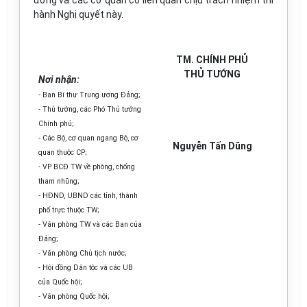
ương và các cơ quan có liên quan chịu trách nhiệm thi
hành Nghị quyết này.
TM. CHÍNH PHỦ
THỦ TƯỚNG
Nơi nhận:
- Ban Bí thư Trung ương Đảng;
- Thủ tướng, các Phó Thủ tướng
Chính phủ;
- Các Bộ, cơ quan ngang Bộ, cơ
Nguyễn Tấn Dũng
quan thuộc CP;
- VP BCĐ TW về phòng, chống
tham nhũng;
- HĐND, UBND các tỉnh, thành
phố trực thuộc TW;
- Văn phòng TW và các Ban của
Đảng;
- Văn phòng Chủ tịch nước;
- Hội đồng Dân tộc và các UB
của Quốc hội;
- Văn phòng Quốc hội;