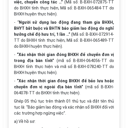
việc, chuyển công tác …”
(Mã số: B-BXH-072875-TT
do BHXH tỉnh thực hiện, Mã số: B-BXH-065484-TT do
BHXH huyện thực hiện).
- “
Người sử dụng lao động đang tham gia BHXH,
BHYT bắt buộc và BHTN báo giảm lao động do nghỉ
hưởng chế độ hưu trí, 1 lần …”
(Mã số: B-BXH-072914-
TT do BHXH tỉnh thực hiện, Mã số: B-BXH-065489-TT
do BHXH huyện thực hiện).
-
“Xác nhận thời gian đóng BHXH để chuyển đơn vị
trong địa bàn tỉnh”
(mã số B-BXH-064056-TT do
BHXH tỉnh thực hiện và mã số B-BXH-078240-TT do
BHXH huyện thực hiện).
-
“Xác nhận thời gian đóng BHXH để bảo lưu hoặc
chuyển đơn vị ngoài địa bàn tỉnh”
(mã số B-BXH-
064078-TT do BHXH tỉnh thực hiện).
Ghép 05 thủ tục trên thành 01 thủ tục và đặt tên thủ
tục là: “Báo giảm lao động và xác nhận sổ BHXH đối với
các trường hợp ngừng việc”.
a) Về hồ sơ: