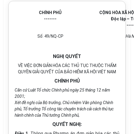
CHÍNH PHỦ
CỘNG HÒA XÃ HỘ
-------
Độc lập – T
----
Số: 49/NQ-CP
Hà N
NGHỊ QUYẾT
VỀ VIỆC ĐƠN GIẢN HÓA CÁC THỦ TỤC THUỘC THẨM
QUYỀN GIẢI QUYẾT CỦA BẢO HIỂM XÃ HỘI VIỆT NAM
CHÍNH PHỦ
Căn cứ Luật Tổ chức Chính phủ ngày 25 tháng 12 năm
2001;
Xét đề nghị của Bộ trưởng, Chủ nhiệm Văn phòng Chính
phủ, Tổ trưởng Tổ công tác chuyên trách cải cách thủ tục
hành chính của Thủ tướng Chính phủ,
QUYẾT NGHỊ:
Điều 1.
Thông qua Phương án đơn giản hóa các thủ