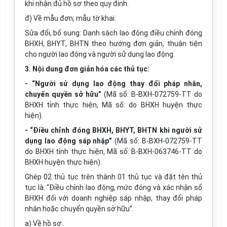
khi nhận đủ hồ sơ theo quy định.
đ) Về mẫu đơn; mẫu tờ khai:
Sửa đổi, bổ sung: Danh sách lao động điều chỉnh đóng
BHXH, BHYT, BHTN theo hướng đơn giản, thuận tiện
cho người lao động và người sử dụng lao động.
3. Nội dung đơn giản hóa các thủ tục:
- “Người sử dụng lao động thay đổi pháp nhân,
chuyển quyền sở hữu”
(Mã số: B-BXH-072759-TT do
BHXH tỉnh thực hiện, Mã số: do BHXH huyện thực
hiện).
- “Điều chỉnh đóng BHXH, BHYT, BHTN khi người sử
dụng lao động sáp nhập”
(Mã số: B-BXH-072759-TT
do BHXH tỉnh thực hiện, Mã số: B-BXH-063746-TT do
BHXH huyện thực hiện).
Ghép 02 thủ tục trên thành 01 thủ tục và đặt tên thủ
tục là: “Điều chỉnh lao động, mức đóng và xác nhận sổ
BHXH đối với doanh nghiệp sáp nhập, thay đổi pháp
nhân hoặc chuyển quyền sở hữu”.
a) Về hồ sơ: