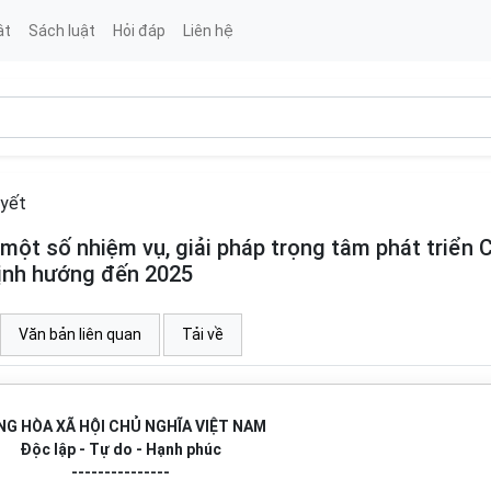
ật
Sách luật
Hỏi đáp
Liên hệ
uyết
ột số nhiệm vụ, giải pháp trọng tâm phát triển 
định hướng đến 2025
Văn bản liên quan
Tải về
G HÒA XÃ HỘI CHỦ NGHĨA VIỆT NAM
Độc lập - Tự do - Hạnh phúc
---------------