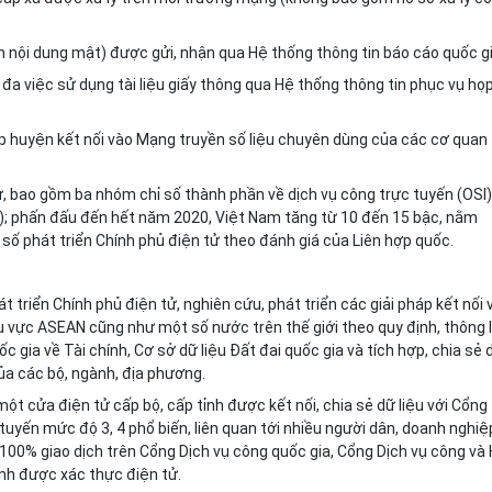
m nội dung mật) được gửi, nhận qua Hệ thống thông tin báo cáo quốc gi
i đa việc sử dụng tài liệu giấy thông qua Hệ thống thông tin phục vụ họ
p huyện k
ế
t nối vào Mạng truyền số liệu chuyên dùng của các cơ quan
ử, bao gồm ba nhóm chỉ số thành phần về dịch vụ công trực tuyến (OSI)
CI); phấn đấu đến hết năm 2020, Việt Nam tăng từ 10 đến 15 bậc, nằm
ố phát triển Chính phủ điện tử theo đánh giá của Liên hợp quốc.
t triển Chính phủ điện tử, nghiên cứu, phát triển các giải pháp kết nối 
u vực ASEAN cũng như một số nước trên thế giới theo quy định, thông 
ốc gia về Tài chính, Cơ sở dữ liệu Đất đai quốc gia và tích hợp, chia sẻ 
của các bộ, ngành, địa phương.
ột cửa điện tử cấp bộ, cấp tỉnh được kết nối, chia sẻ dữ liệu với Cổng
tuyến mức độ 3, 4 phổ biến, liên quan t
ớ
i nhi
ề
u người dân, doanh nghiệ
 100% giao dịch trên Cổng Dịch vụ công quốc gia, Cổng Dịch vụ công và
ỉnh được xác thực điện tử.