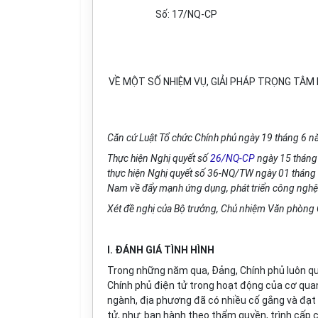
Số: 17/NQ-CP
VỀ MỘT SỐ NHIỆM VỤ, GIẢI PHÁP TRỌNG TÂM P
Căn cứ Luật T
ổ chức Chính phủ ngày 19 tháng 6 
Thực hiện Nghị quyết số
26/NQ-CP
ngày 15 tháng
thực hiện Nghị quyết số 36-NQ/TW ngày 01 tháng
Nam về đẩy mạnh ứng dụng, phát triển công nghệ t
Xét đề ngh
ị
của Bộ trưởng, Chủ nhiệm Văn phòng 
I. ĐÁNH GIÁ TÌNH HÌNH
Trong những năm qua, Đảng, Chính phủ luôn qu
Chính phủ điện tử trong hoạt động của cơ quan
ngành, địa phương đã có nhiều cố gắng và đạt
tử, như: ban hành theo thẩm quyền, trình cấp