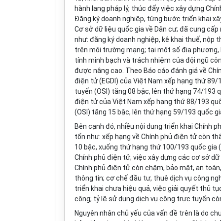
hành lang pháp lý, thúc đẩy việc xây dựn
g
Chín
Đăng ký doanh nghiệp, từng bước
tr
iển khai x
Cơ sở dữ liệu quốc gia về Dân cư; đã cung cấp
như: đăng ký doanh nghiệp, kê khai thuế, nộp th
trên môi trường mạng; tại một số địa phương, 
tính minh bạch và trách nhiệm của đội ngũ cô
được nâng cao. Theo Báo cáo đánh giá về Chín
điện tử (EGDI) của Việt Nam xếp hạng thứ 89/1
tuyến (OSI) tăng 08 bậc, lên thứ hạng 74/193 q
điện tử của Việt Nam xếp hạng thứ 88/193 quốc
(OSI) tăng 15 bậc, lên thứ hạng 59/193 quốc gi
Bên c
ạ
nh đó, nhiều nội dung triển khai Chính
tốn như: xếp hạng về Chính phủ điện tử còn thấ
10 bậc, xuống thứ hạng thứ 100/193 quốc gia (
Chính phủ điện tử; việc xây dựng các cơ sở dữ 
Chính phủ điện tử còn chậm, bảo mật, an toàn, 
thông tin; cơ chế đầu tư, thuê dịch vụ công 
triển khai chưa hiệu quả, việc giải quyết thủ t
công; tỷ lệ sử dụng dịch vụ công trực tuyến còn
Nguyên nhân chủ yếu của vấn đề trên là do chư