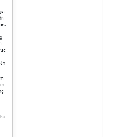
ia,
ân
việc
ng
ủ
rực
yến
êm
iảm
ng
thủ