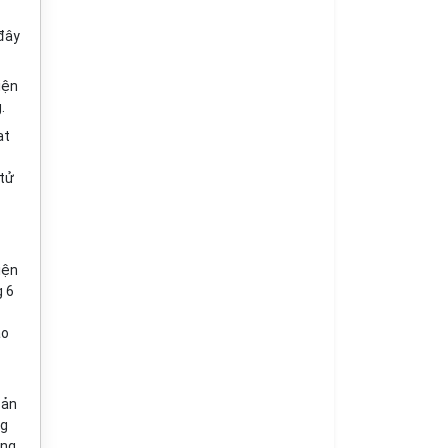
 đây
iện
.
ạt
 tử
iện
 6
ào
bản
ng
ông