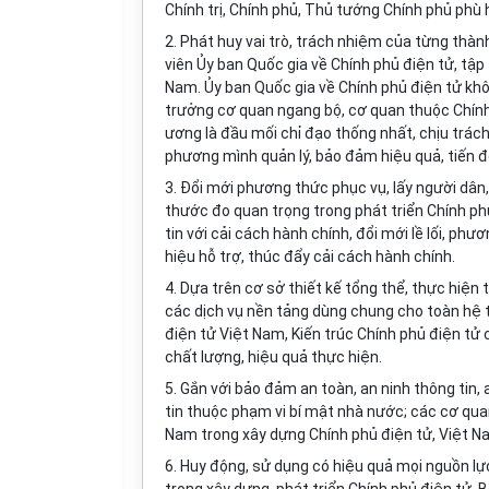
Chính trị, Chính phủ, Thủ tướng Chính phủ phù h
2. Phát huy vai trò,
tr
ách nhiệm của từng thành
viên Ủy ban Quốc gia về Chính phủ điện tử, tập
Nam. Ủy ban Quốc gia về Chính phủ điện tử kh
trưởng cơ quan ngang bộ, cơ quan thuộc Chính 
ương là đầu mối chỉ đạo thống nhất, chịu trách
phương mình quản lý, bảo đảm hiệu quả, tiến đ
3. Đổi mới phương thức phục vụ, lấy người dân
thước đo quan trọng trong phát triển Chính p
tin với cải cách hành chính, đổi mới lề lối, p
hiệu hỗ trợ, thúc đẩy cải cách hành chính.
4. Dựa trên cơ sở thiết kế tổng thể, thực hiện t
các dịch vụ nền tảng dùng chung cho toàn hệ 
điện tử Việt Nam, Kiến trúc Chính phủ điện tử 
chất lượng, hiệu quả thực hiện.
5. Gắn với bảo đảm an toàn, an ninh thông tin, 
tin thuộc phạm vi bí mật nhà nước; các cơ quan
Nam trong xây dựng Chính phủ điện tử, Việt 
6. Huy động, sử dụng có hiệu quả mọi nguồn lự