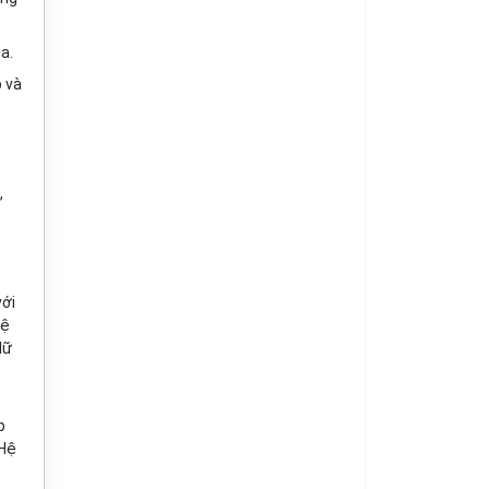
a.
p và
,
với
lệ
dữ
p
 Hệ