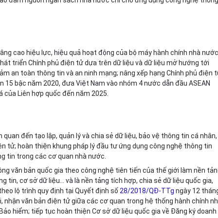
. Bảo đảm nguồn ngân sách nhà nước chi cho ứng dụng công nghệ thôn
âng cao hiệu lực, hiệu quả hoạt động của bộ máy hành chính nhà nước
át triển Chính phủ điện tử dựa trên dữ liệu và dữ liệu mở hướng tới
 đảm an toàn thông tin và an ninh mạng; nâng x
ế
p hạng Chính phủ điện 
đến 15 bậc năm 2020, đưa Việt Nam vào
n
h
ó
m 4 nước dẫn đầu ASEAN
iá của Liên hợp quốc đến năm 2025.
quan đến tạo lập, quản lý và chia sẻ dữ liệu, bảo vệ thông tin cá nhân,
iện tử; hoàn thiện khung pháp lý đầu tư ứng dụng công nghệ thông tin
g tin trong các cơ quan nhà nước.
hông văn bản quốc gia theo công nghệ tiên tiến của thế giới làm nền tả
 tin, cơ sở dữ liệu... và là nền tảng tích hợp, chia sẻ dữ liệu quốc gia,
heo lộ trình quy định tại Quyết định số
28/2018/QĐ-TTg
ngày 12 thán
, nhận văn bản điện tử giữa các cơ quan trong hệ thống hành chính n
Bảo hiểm; tiếp tục hoàn thiện Cơ sở dữ liệu quốc gia về Đăng ký doanh