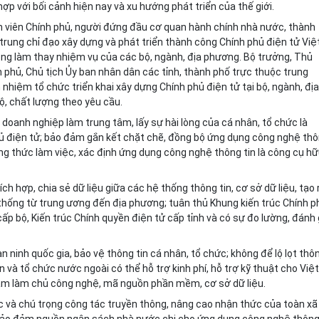
ợp với bối cảnh hiện nay và xu hướng phát triển của thế giới.
 viên Chính phủ, người đứng đ
ầ
u cơ quan hành chính nhà nước, thành
 trung chỉ đạo xây dựng và phát triển thành công Chính phủ điện tử Việ
ông làm thay nhiệm vụ của các bộ, ngành, địa phương. Bộ trưởng, Thủ
phủ, Chủ tịch Ủy ban nhân dân các tỉnh, thành phố trực thuộc trung
 nhiệm tổ chức triển khai xây dựng Chính phủ điện tử tại bộ, ngành, địa
ộ, chất lượng theo yêu cầu.
, doanh nghiệp làm trung tâm, l
ấ
y sự hài lòng của cá nhân, tổ chức là
hủ điện tử; bảo đảm gắn kết chặt chẽ, đồng bộ ứng dụng công nghệ th
hương thức làm việc, xác định ứng dụng công nghệ thông tin là công cụ h
ích h
ợ
p, chia sẻ dữ liệu giữa các hệ thống thông tin, cơ sở dữ liệu, tạo 
thống từ trung ương đến địa phương; tuân thủ Khung kiến trúc Chính p
cấp bộ, Kiến trúc Chính quyền điện tử cấp tỉnh và có sự đo lường, đánh 
an ninh quốc gia, bảo vệ thông tin cá nhân, tổ chức; không để lộ lọt thô
 và tổ chức nước ngoài có thể hỗ trợ kinh phí, hỗ trợ kỹ thuật cho Việt
Nam làm chủ công nghệ, mã nguồn phần mềm, cơ sở dữ liệu.
c và chú trọng công tác truyền thông, nâng cao nhận thức của toàn xã