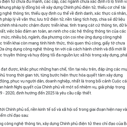
ủ điện tử chưa đủ m
ạ
nh, các cấp, các ngành chưa xác định rõ lộ trình v
 khun
g
pháp lý đồng bộ về xây dựng Chính phủ điện tử; thiếu cơ chế tài
 nghệ thông tin; thiếu quy định cụ thể về định danh, xác thực cá nhân,
 pháp lý về văn thư, lưu trữ điện tử; nền tảng tích hợp, chia sẻ dữ liệu
hính nhà nước chậm được triển khai; tình trạng cát cứ thông tin, dữ l
hất; việc bảo đảm an toàn, an ninh cho các hệ thống thông tin của các
mức; nhiều bộ, ngành, địa phương còn coi nhẹ ứng dụng công nghệ
ệc triển khai còn mang tính hình thức, thói quen thủ công, giấy tờ chưa
a ứng dụng công nghệ thông tin với cải cách hành chính và đổi mới lề l
c truyền thông và huy động t
ố
i đa nguồn lực xã hội trong xây dựng, ph
ả đạt được, khắc phục những hạn chế, tồn tại nêu trên, đáp ứng các m
phủ trong thời gian tới, từng bước hiện thực hóa quyết tâm xây dựng
h động, phục vụ người dân, doanh nghiệp, nhất là trong bối cảnh Cuộc c
an hành Nghị quyết của Chính phủ về một số nhiệm vụ, giải pháp trọng
9 - 2020, định hướng đến 2025 là yêu cầu cấp thiết.
ới Chính phủ số, nền kinh tế số và xã hội số trong giai đoạn hiện nay và
iểm chỉ đạo sau:
ụng công nghệ thông tin, xây dựng Chính phủ điện tử theo chỉ đạo của B