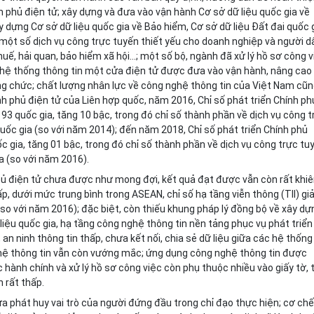
h phủ điện tử; xây dựng và đưa vào vận hành Cơ sở dữ liệu quốc gia về
ây dựng Cơ sở dữ liệu quốc gia về Bảo hiểm, Cơ sở dữ liệu Đất đai quốc g
 một số dịch vụ công trực tuyến thiết yếu cho doanh nghiệp và người d
uế, hải quan, bảo hiểm xã hội...; một số bộ, ngành đã xử lý hồ sơ công 
hệ th
ố
ng thông tin một cửa điện tử được đưa vào vận hành, nâng cao
ng chức; chất lượng nhân lực về công nghệ thông tin của Việt Nam cũ
h phủ điện tử của Liên h
ợ
p quốc, năm 2016, Chỉ số phát triển Chính ph
93 quốc gia, tăng 10 bậc, trong đó chỉ số thành phần về dịch vụ công t
uốc gia (so với năm 2014); đến năm 2018, Chỉ số phát triển Chính phủ
 gia, tăng 01 bậc, trong đó chỉ số thành phần về dịch vụ công trực tu
a (so với năm 2016).
 phủ điện tử chưa được như mong đợi, kết quả đạt được vẫn còn rất khi
p, dưới mức trung bình trong ASEAN, chỉ số hạ tầng viễn thông (TII) g
so với năm 2016); đặc biệt, còn thi
ế
u khung pháp lý đồng bộ về xây dự
liệu quốc gia, hạ tầng công nghệ thông tin nền tảng phục vụ phát triển
an ninh thông tin thấp, chưa kết nối, chia sẻ dữ liệu giữa các hệ thống
nghệ thông tin vẫn còn vướng mắc; ứng dụng công nghệ thông tin được
ục hành chính và xử lý hồ sơ công việc còn phụ thuộc nhi
ề
u vào gi
ấ
y tờ, 
 rất thấp.
a phát huy vai trò của người đứng đầu trong chỉ đạo thực hiện; cơ chế