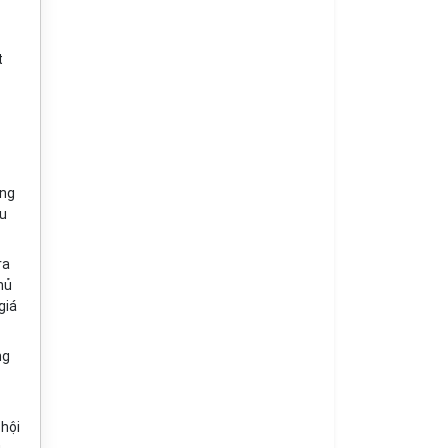
t
ông
ữu
ra
hủ
giá
ng
 hội