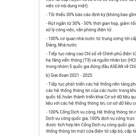
việc có nội dung mật).
- Tối thiểu 30% báo cáo định kỳ (không bao gồ
- Rút ngắn từ 30% - 50% thời gian họp, giảm tố
xử lý công việc, văn phòng điện tử.
- 100% cơ quan nhà nước từ trung ương tới cấ
Đảng, Nhà nước.
- Tiếp tục nâng cao Chỉ số về Chính phủ điện t
hạ tầng viễn thông (TII) và nguồn nhân lực (H
trong nhóm 5 quốc gia đứng đầu ASEAN về Chỉ s
b) Giai đoạn 2021 - 2025
- Tiếp tục phát triển các hệ thống nền tảng phá
các hệ thống thông tin của các nước trong kh
quốc tế; hoàn thành triển khai Cơ sở dữ liệu qu
liệu với các hệ thống thông tin, cơ sở dữ liệu 
- 100% Cổng Dịch vụ công, Hệ thống thông tin m
Dịch vụ công quốc gia; 100% dịch vụ công trực 
được tích hợp lên Cổng Dịch vụ công quốc gia;
th
ố
ng thông tin một cửa điện tử cấp bộ, c
ấ
p t