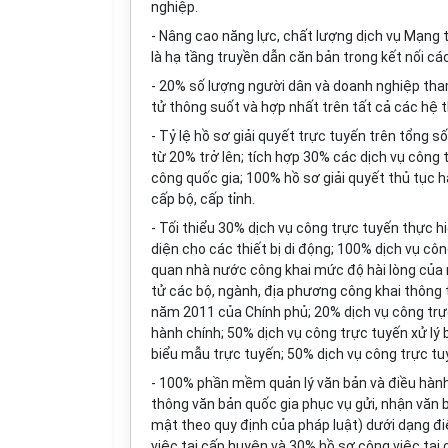
nghiệp.
- Nâng cao năng lực, chất lượng dịch vụ Mạng 
là hạ tầng truyền dẫn căn bản trong kết nối các
- 20% số lượng người dân và doanh nghiệp tha
tử thông suốt và hợp nhất trên tất cả các hệ 
- Tỷ lệ hồ sơ giải quyết trực tuyến trên tổng 
từ 20% trở lên; tích hợp 30% các dịch vụ công
công quốc gia; 100% hồ sơ giải quyết thủ tục 
cấp bộ, cấp tỉnh.
- Tối thiểu 30% dịch vụ công trực tuyến thực 
diện cho các thiết bị di động; 100% dịch vụ c
quan nhà nước công khai mức độ hài lòng của 
tử các bộ, ngành, địa phương công khai thông t
năm 2011 của Chính phủ; 20% dịch vụ công trực
hành chính; 50% dịch vụ công trực tuyến xử lý
biểu mẫu trực tuyến; 50% dịch vụ công trực tu
- 100% phần mềm quản lý văn bản và điều hành 
thông văn bản quốc gia phục vụ gửi, nhận văn 
mật theo quy định của pháp luật) dưới dạng điệ
việc tại cấp huyện và 30% hồ sơ công việc tại