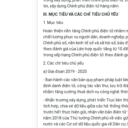
trong xây dựng, phát triển Chính phủ điện tử
tin, x
â
y dựng Chính phủ điện tử hàng năm.
III. MỤC TIÊU VÀ CÁC CHỈ TIÊU CHỦ YẾU
1. Mục tiêu
Hoàn thiện nền tảng Chính phủ điện tử nhằm n
chất lượng phục vụ người dân, doanh nghiệp; ph
Chính phủ số, nền kinh tế số và xã hội số; bảo
theo đánh giá của Liên hợp quốc tăng từ 10 
trong xếp hạng Chính phủ điện tử theo đánh g
2. Các chỉ tiêu chủ yếu
a) Giai đoạn 2019 - 2020
- Ban hành các văn bản quy phạm pháp luật liên 
định danh điện tử, công tác văn thư, lưu trữ đ
nhằm tăng cường thuê dịch vụ công nghệ thôn
- Khẩn trương xây dựng, phát triển Trục liên t
tích hợp, chia sẻ dữ liệu giữa các hệ thống thông
trước hết thực hiện gửi, nhận văn bản điện tử t
năm 2018 của Thủ tướng Chính phủ về việc gửi
nước và các Cơ sở dữ liệu quốc gia về Dân cư, 