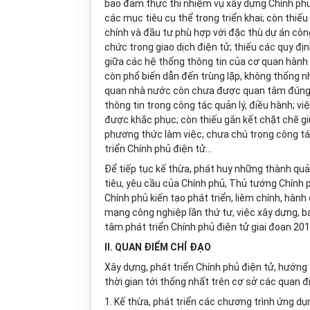
bảo đảm thực thi nhiệm vụ xây dựng Chính ph
các mục tiêu cụ thể trong triển khai; còn thiếu
chính và đầu tư phù hợp với đặc thù dự án công
chức trong giao dịch điện tử; thiếu các quy định
giữa các hệ thống thông tin của cơ quan hành c
còn phổ biến dẫn đến trùng lặp, không thống n
quan nhà nước còn chưa được quan tâm đúng 
thông tin
tr
ong công tác quản lý, điều hành; vi
được khắc phục; còn thiếu gắn kết chặt chẽ giữ
phương thức làm việc; chưa chú trọng công tá
triển Chính phủ điện tử...
Để tiếp tục kế thừa, phát huy những thành qu
tiêu, yêu cầu của Chính phủ, Thủ tướng Chính 
Chính phủ kiến tạo phát triển, liêm chính, hàn
mạng công nghiệp lần thứ tư, việc xây dựng, b
tâm phát triển Chính phủ điện tử giai đoạn 201
II. QUAN ĐIỂM CHỈ ĐẠO
Xây dựng, phát triển Chính phủ điện tử, hướng t
thời gian tới thống nhất trên cơ sở các quan đ
1. Kế thừa, phát triển các chương trình ứng d