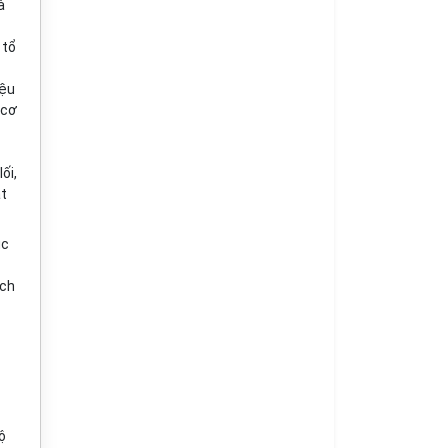
à
 tổ
iệu
 cơ
ối,
át
ục
ách
ộ