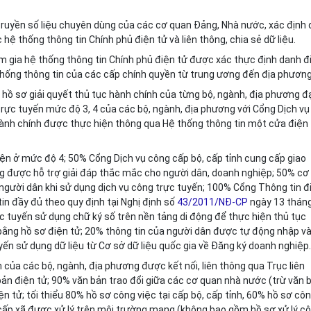
truyền số liệu chuyên dùng của các cơ quan Đảng, Nhà nước, xác định
 hệ thống thông tin Chính phủ điện tử và liên thông, chia sẻ dữ liệu.
m gia hệ thống thông tin Chính phủ điện tử được xác thực định danh đ
thống thông tin của các cấp chính quyền từ trung ương đến địa phương
số hồ sơ giải quyết thủ tục hành chính của từng bộ, ngành, địa phương đ
 trực tuyến mức độ 3, 4 của các bộ, ngành, địa phương với Cổng Dịch vụ
hành chính được thực hiện thông qua Hệ thống thông tin một cửa điện
hiện ở mức độ 4; 50% Cổng Dịch vụ công cấp bộ, cấp tỉnh cung cấp giao
ông được hỗ trợ giải đáp thắc mắc cho người dân, doanh nghiệp; 50% cơ
người dân khi sử dụng dịch vụ công trực tuyến; 100% Cổng Thông tin đ
in đầy đủ theo quy định tại Nghị định số
43/2011/NĐ-CP
ngày 13 tháng
 tuyến sử dụng chữ ký số trên nền tảng di động để thực hiện thủ tục
 bằng hồ sơ điện tử; 20% thông tin của người dân được tự động nhập v
yến sử dụng dữ liệu từ Cơ sở dữ liệu quốc gia về Đăng ký doanh nghiệp.
của các bộ, ngành, địa phương được kết nối, liên thông qua Trục liên
bản điện tử; 90% văn bản trao đổi giữa các cơ quan nhà nước (trừ văn 
n tử; tối thiểu 80% hồ sơ công việc tại cấp bộ, cấp tỉnh, 60% hồ sơ cô
 cấp xã được xử lý trên môi trường mạng (không bao gồm hồ sơ xử lý c