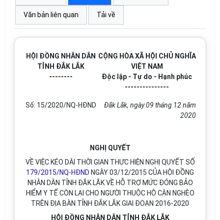
Văn bản liên quan
Tải về
HỘI ĐỒNG NHÂN DÂN
CỘNG HÒA XÃ HỘI CHỦ NGHĨA
TỈNH ĐẮK LẮK
VIỆT NAM
--------
Độc lập - Tự do - Hạnh phúc
---------------
Số: 15/
2020/NQ-HĐND
Đắk Lắk, ngày
09
tháng
12
năm
2020
NGHỊ QUYẾT
VỀ VIỆC KÉO DÀI THỜI GIAN THỰC HIỆN NGHỊ QUYẾT SỐ
179/2015/NQ-HĐND
NGÀY 03/12/2015 CỦA HỘI ĐỒNG
NHÂN DÂN TỈNH ĐẮK LẮK VỀ HỖ TRỢ MỨC ĐÓNG BẢO
HIỂM Y TẾ CÒN LẠI CHO NGƯỜI THUỘC HỘ CẬN NGHÈO
TRÊN ĐỊA BÀN TỈNH ĐẮK LẮK GIAI ĐOẠN 2016-2020
HỘI ĐỒNG NHÂN DÂN TỈNH ĐẮK LẮK