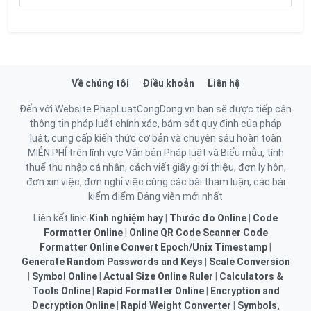
Về chúng tôi
Điều khoản
Liên hệ
Đến với Website PhapLuatCongDong.vn bạn sẽ được tiếp cận
thông tin pháp luật chính xác, bám sát quy định của pháp
luật, cung cấp kiến thức cơ bản và chuyên sâu hoàn toàn
MIỄN PHÍ trên lĩnh vực Văn bản Pháp luật và Biểu mẫu, tính
thuế thu nhập cá nhân, cách viết giấy giới thiệu, đơn ly hôn,
đơn xin việc, đơn nghỉ việc cùng các bài tham luận, các bài
kiểm điểm Đảng viên mới nhất
Liên kết link:
Kinh nghiệm hay
|
Thước đo Online
|
Code
Formatter Online
|
Online QR Code Scanner
Code
Formatter Online
Convert Epoch/Unix Timestamp
|
Generate Random Passwords and Keys
|
Scale Conversion
|
Symbol Online
|
Actual Size Online Ruler
|
Calculators &
Tools Online
|
Rapid Formatter Online
|
Encryption and
Decryption Online
|
Rapid Weight Converter
|
Symbols,