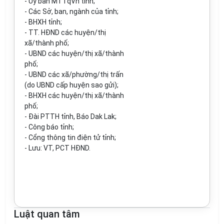
-
Ủy ban MTTqVn tỉnh;
-
Các Sở, ban, ngành của tỉnh;
-
BHXH tỉnh;
-
TT. HĐND các huyện/thị
xã/thành phố;
-
UBND các huyện/thị xã/thành
phố;
-
UBND các xã/phường/thị trấn
(do UBND cấp huyện
sao
gửi);
-
BHXH các huyện/thị xã/thành
phố;
-
Đài PTTH tỉnh, Báo Dak Lak;
-
Công báo tỉnh;
-
Cổng thông tin điện tử tỉnh;
-
Lưu:
VT,
PCT
HĐND.
Luật quan tâm