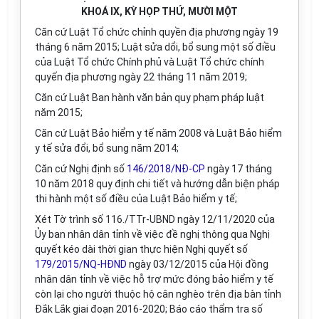
KHOÁ IX, KỲ HỌP THỨ, MƯỜI MỘT
Căn cứ Luật Tổ chức chỉnh quyền địa phương
ngày 19
tháng 6
năm 2015;
Luật sửa dổi, bổ sung một số điều
của Luật Tổ chức Chính phủ và Luật Tổ chức chính
quyến địa phương ngày 22 tháng 11 năm 2019;
Căn cứ Luật Ban hành văn bản quy phạm pháp luật
năm 2015;
Căn cứ Luật Bảo hiểm y tế năm 2008 và Luật Bảo hiểm
y tế sửa đổi, bổ sung năm 2014;
Căn cứ Nghị định số
146/2018/NĐ-CP
ngày 17
tháng
10
năm
2018 quy định chi tiết và hướng dẫn biện pháp
thi hành một số điều của Luật Bảo hiểm y tế;
Xét Tờ trình số 116./TTr-UBND ngày
12/11/
2020 của
Ủy ban nhân dân tỉnh về việc đề nghị thông qua Nghị
quyết kéo dài thời gian thực hiện Nghị quyết số
179/2015/NQ-HĐND
ngày 03/12/2015 của Hội đồng
nhân dân tỉnh về việc hỗ trợ mức đóng bảo hiểm y tế
còn lại cho người thuộc hộ cân nghèo trên địa bàn tỉnh
Đắk Lắk giai đoạn 2016-2020; Báo cáo thẩm tra số