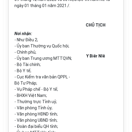
ngày 01 tháng 01 năm 2021./.
CHỦ TỊCH
Nơi nhận:
-
Như Điều 2;
-
Ủy ban Thường vụ Quốc hội;
-
Chính phủ;
Y Biêr NIê
-
Ủy ban Trung ương MTTQVN;
-
Bộ Tài chính;
-
Bộ Y tế;
-
Cục Kiểm tra văn bản QPPL -
Bộ Tư Pháp;
-
Vụ Pháp chế - Bộ Y tế;
-
BHXH Việt Nam;
-
Thường trực Tỉnh uỷ;
-
Văn phòng Tỉnh ủy;
-
Văn phòng HĐND tỉnh;
-
Văn phòng
UBND
tỉnh;
-
Đoàn đại biểu QH tỉnh;