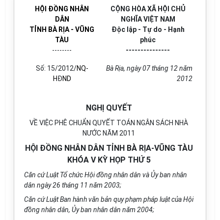
HỘI ĐỒNG NHÂN
CỘNG HÒA XÃ HỘI CHỦ
DÂN
NGHĨA VIỆT NAM
TỈNH BÀ RỊA - VŨNG
Độc lập - Tự do - Hạnh
TÀU
phúc
--------
---------------
Số: 15/2012/
NQ-
Bà Rịa, ngày 07 tháng 12 năm
H
Đ
ND
2012
NGHỊ QUYẾT
VỀ VIỆC PHÊ CHUẨN QUYẾT TOÁN NGÂN SÁCH NHÀ
NƯỚC NĂM 2011
HỘI ĐỒNG NHÂN DÂN TỈNH BÀ RỊA-VŨNG TÀU
KHÓA V KỲ HỌP THỨ 5
Căn cứ Luật Tổ chức Hội đồng nhân dân và Ủy ban nhân
dân ngày 26 tháng 11 năm 2003;
Căn cứ Luật Ban hành văn bản quy phạm pháp luật của Hội
đồng nhân dân, Ủy ban nhân dân năm 2004;