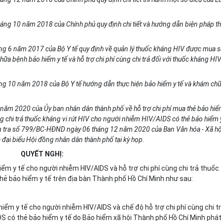
á
ng 10 năm 2018 của Ch
í
nh phủ quy định ch
i
tiết và hướng d
ẫ
n biện pháp th
ng 6 năm 2017 của Bộ Y tế quy định về quản lý thuốc kh
á
ng HIV được mua 
hữa bệnh bảo hiểm y tế và h
ỗ
trợ ch
i
ph
í
cùng chi trả đối với thuốc kh
á
ng HI
ng 10 năm 2018 của Bộ Y tế hư
ớ
ng d
ẫ
n thực hiện bảo hi
ể
m y tế và kh
á
m ch
năm 2020 của Ủy ban nhân dân thành phố về hỗ trợ ch
i
phí mua thẻ b
ả
o hiể
g chi trả thuốc kh
á
ng vi rút HIV cho người nhi
ễ
m HIV/
A
IDS c
ó
thẻ bảo hiểm 
 tra s
ố
799/BC-HĐND ngày 06 th
á
ng 12 năm 2020 của Ban Văn hóa - Xã hộ
 đại bi
ể
u Hội đồng nhân dân thành ph
ố
tại kỳ họp.
QUYẾT NGHỊ:
iểm y tế cho người nhiễm HIV/AIDS và hỗ trợ chi phí cùng chi trả thuốc
thẻ bảo hiểm y tế trên địa bàn Thành phố Hồ Chí Minh như sau:
hiểm y tế cho người nhiễm HIV/AIDS và chế độ hỗ trợ chi ph
í
cùng chi t
DS có thẻ bảo hiểm y tế do Bảo hiểm xã hội Thành phố Hồ Chí Minh phá