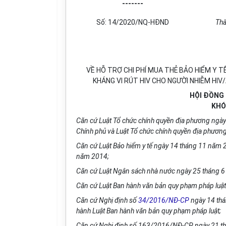
-------
Số: 14/2020/NQ-HĐND
Thà
VỀ HỖ TRỢ CHI PHÍ MUA THẺ BẢO HIỂM Y T
KHÁNG VI RÚT HIV CHO NGƯỜI NHIỄM HIV
HỘI ĐỒNG
KHÓ
Căn c
ứ
Luật Tổ chức ch
ín
h quyền địa phương ngày
Chính phủ và Luật T
ổ
chức ch
í
nh quyền địa phương
Căn cứ Luật Bảo hiểm y t
ế
n
g
ày 14 th
á
ng 11 năm 2
năm 2014;
Căn cứ Luật Ngân sách nhà nước ngày 25 tháng 
Căn cứ Luật Ban hành văn bản quy phạm pháp luậ
Căn cứ Nghị định s
ố
34/2016/NĐ-CP
ngày 14 th
á
hành Luật Ban hành văn bản quy phạm pháp luật;
Căn c
ứ
Nghị định s
ố
163/2016/NĐ-CP ngày 21 th