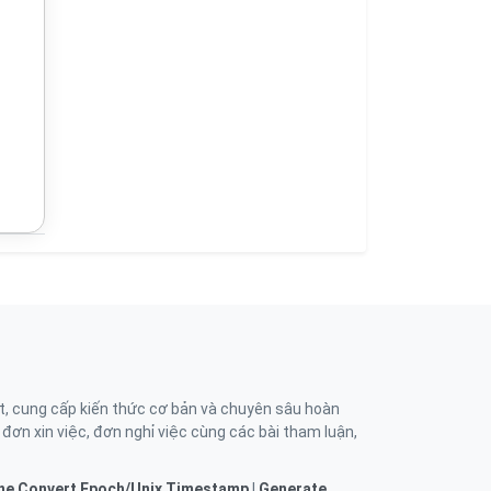
t, cung cấp kiến thức cơ bản và chuyên sâu hoàn
, đơn xin việc, đơn nghỉ việc cùng các bài tham luận,
ne
Convert Epoch/Unix Timestamp
|
Generate