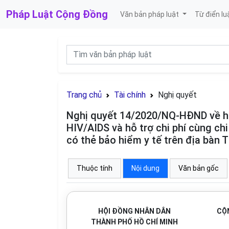
Pháp Luật
Cộng Đồng
Văn bản pháp luật
Từ điển lu
Trang chủ
Tài chính
Nghị quyết
Nghị quyết 14/2020/NQ-HĐND về hỗ 
HIV/AIDS và hỗ trợ chi phí cùng ch
có thẻ bảo hiểm y tế trên địa bàn 
Thuộc tính
Nội dung
Văn bản gốc
HỘI ĐỒNG NHÂN DÂN
CỘN
THÀNH PHỐ HỒ CHÍ MINH