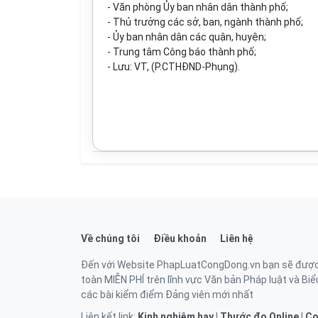
- Văn phòng Ủy ban nhân dân thành phố;
- Thủ trư
ở
ng các sở, ban, ngành thành phố;
- Ủy ban nhân dân các quận, huyện;
- Trung tâm Công báo thành phố;
- Lưu: VT, (P.CTHĐND-Phụng).
Về chúng tôi
Điều khoản
Liên hệ
Đến với Website PhapLuatCongDong.vn bạn sẽ được ti
toàn MIỄN PHÍ trên lĩnh vực Văn bản Pháp luật và Biểu
các bài kiểm điểm Đảng viên mới nhất
Liên kết link:
Kinh nghiệm hay
|
Thước đo Online
|
Co