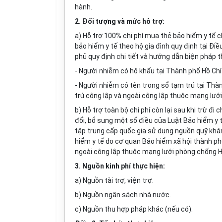
hành.
2. Đối tượng và mức hỗ trợ:
a) Hỗ trợ 100% chi phí mua thẻ bảo hiểm y tế
bảo hiểm y tế theo hộ gia đình quy định tại Điề
phủ quy định chi tiết và hướng dẫn biện pháp 
- Người nhiễm có hộ khẩu tại Thành phố Hồ Chí
- Người nhiễm có tên trong sổ tạm trú tại Thàn
trú công lập và ngoài công lập thuộc mạng lướ
b) Hỗ trợ toàn bộ chi phí còn lại sau khi trừ đi
đổi, bổ sung một số điều của Luật Bảo hiểm y
tập trung cấp quốc gia sử dụng nguồn quỹ khá
hiểm y tế do cơ quan Bảo hiểm xã hội thành ph
ngoài công lập thuộc mạng lưới phòng chống 
3. Nguồn k
i
nh phí thực hiện:
a) Nguồn tài trợ, viện trợ.
b) Nguồn ngân sách nhà nước.
c) Nguồn thu hợp pháp khác (nếu có).