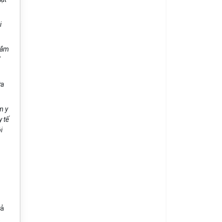
i
sắm
V
ữa
m y
y tế
i
rả
t