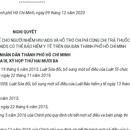
---------------
nh ph
ố
Hồ Ch
í
Minh, ngày 09 tháng 12 năm 2020
NGHỊ QUYẾT
Ế CHO NGƯỜI NHIỄM HIV/AIDS VÀ HỖ TRỢ CHI PHÍ CÙNG CHI TRẢ THUỐC
/AIDS CÓ THẺ BẢO HIỂM Y TẾ TRÊN ĐỊA BÀN THÀNH PHỐ HỒ CHÍ MINH
 NHÂN DÂN THÀNH PHỐ HỒ CHÍ MINH
A IX, KỲ HỌP THỨ HAI MƯƠI BA
 19 tháng 6 năm 2015; Luật Sửa đ
ổ
i, b
ổ
sung một số đi
ề
u của Luật T
ổ
chức
 ngày 22 th
á
ng 11 năm 2019;
008; Luật Sửa đổi, b
ổ
sung một s
ố
điều của Luật Bảo hiểm y tế ngày 13 thán
6 năm 2015;
t ngày 22 tháng 6 năm 2015;
ng 5 năm 2016 của Chính phủ quy định ch
i
tiết một s
ố
đi
ề
u và biện pháp thi
á
ng 12 năm 2016 của Ch
í
nh phủ quy định chi tiết th
i
hành một s
ố
đi
ề
u của L