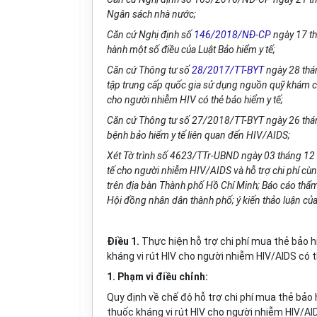
Ngân sách nhà nước;
Căn cứ Nghị định s
ố
146/2018/NĐ-CP
ngày 17 th
hành một s
ố
đi
ề
u của Luật Bảo h
iể
m y t
ế
;
Căn cứ Thông tư s
ố
28/2017/TT-BYT
ngày 28 th
á
tập trung cấp quốc gia sử dụng nguồn quỹ khám c
cho người nhiễm HIV có thẻ bảo hiểm y tế;
Căn cứ Th
ô
ng tư s
ố
27/2018/TT-BYT ngày 26 th
á
bệnh bảo hiểm y tế liên quan đến HIV/AIDS;
Xét Tờ trình s
ố
4623/TTr-UBND ngày 03 th
á
ng 12 
tế cho người nhi
ễ
m HIV/AIDS và h
ỗ
trợ ch
i
ph
í
cùn
trên địa bàn Thành ph
ố
Hồ Chí Minh; Báo c
á
o thẩm
Hội đồng nhân dân thành ph
ố
; ý kiến thảo luận của
Điều 1.
Thực hiện hỗ trợ chi phí mua thẻ bảo h
kháng vi rút HIV cho người nhiễm HIV/AIDS có 
1. Phạm vi điều chỉnh:
Quy định về chế độ hỗ trợ chi phí mua thẻ bảo 
thuốc kháng vi rút H
I
V cho người nhiễm H
I
V/AI