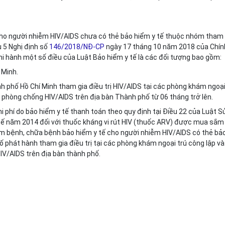
 cho người nhiễm HIV/AIDS chưa có thẻ bảo hiểm y tế thuộc nhóm tham 
u 5 Nghị định số
146/2018/NĐ-CP
ngày 17 tháng 10 năm 2018 của Chín
thi hành một số điều của Luật Bảo hiểm y tế là các đối tượng bao gồm:
 Minh.
h phố Hồ Chí Minh tham gia điều trị H
I
V
/
AIDS tại các phòng khám ngoạ
i phòng chống H
I
V/AIDS trên địa bàn Thành phố từ 06 tháng trở lên.
 chi phí do bảo hiểm y tế thanh toán theo quy định tại Điều 22 của Luật S
 tế năm 2014 đối với thuốc kháng vi rút HIV (thuốc ARV) được mua sắm
m bệnh, chữa bệnh bảo hiểm y tế cho người nhiễm HIV/AIDS có thẻ bả
ố phát hành tham gia điều trị tại các phòng khám ngoại trú công lập và
H
I
V/AIDS trên địa bàn thành phố.