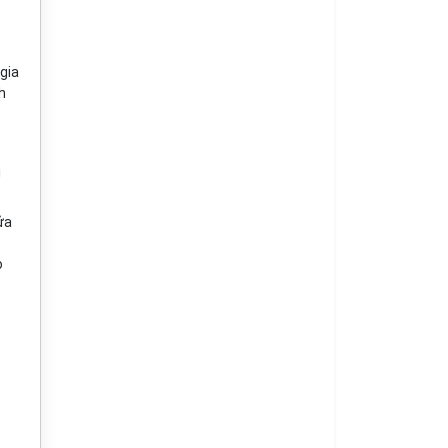
gia
h
i
ửa
o