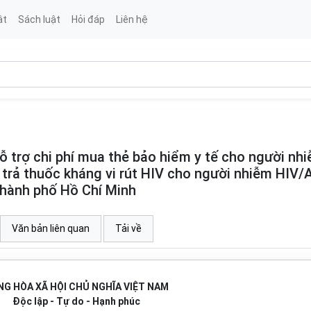
ật
Sách luật
Hỏi đáp
Liên hệ
trợ chi phí mua thẻ bảo hiểm y tế cho người nh
i trả thuốc kháng vi rút HIV cho người nhiễm HIV/
Thành phố Hồ Chí Minh
Văn bản liên quan
Tải về
G HÒA XÃ HỘI CHỦ NGHĨA VIỆT NAM
Độc lập - Tự do - Hạnh phúc