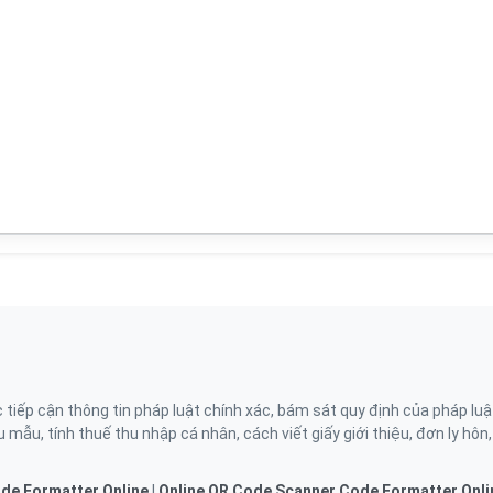
ếp cận thông tin pháp luật chính xác, bám sát quy định của pháp luậ
 mẫu, tính thuế thu nhập cá nhân, cách viết giấy giới thiệu, đơn ly hôn
de Formatter Online
|
Online QR Code Scanner
Code Formatter Onli