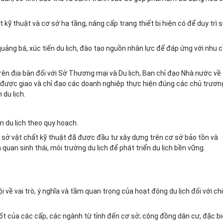
 kỹ thuật và cơ sở hạ tầng, nâng cấp trang thiết bị hiện có để duy trì 
uảng bá, xúc tiến du lịch, đào tạo nguồn nhân lực đ
ể
đáp ứng với nhu 
 trên địa bàn đối với Sở Thương mại và Du lịch, Ban chỉ đạo Nhà nước về
 được giao và chỉ đạo các doanh nghiệp thực hiện đúng các chủ trươn
 du lịch.
ểm du lịch theo quy hoạch.
ơ sở vật chất k
ỹ
thuật
đ
ã
đ
ược đầu tư xây dựng tr
ê
n cơ sở bảo tồn và
 quan sinh thái, môi trường du lịch để phát triển du lịch bền vững.
 về vai trò, ý nghĩa và tầm quan trọng của hoạt động du lịch đối với ch
ốt của các cấp, các ngành từ tỉnh đến cơ sở; cộng
đ
ồng dân cư
,
đặc bi