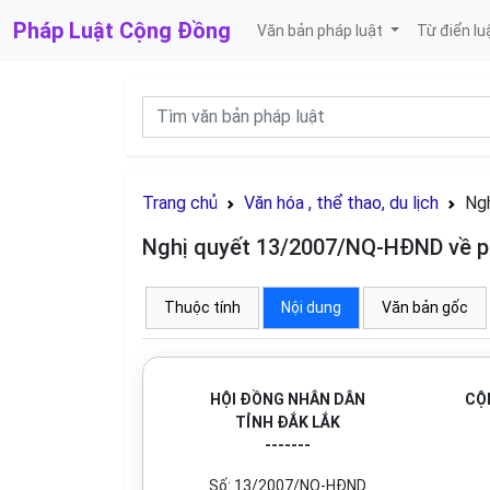
Pháp Luật
Cộng Đồng
Văn bản pháp luật
Từ điển lu
Trang chủ
Văn hóa , thể thao, du lịch
Ngh
Nghị quyết 13/2007/NQ-HĐND về phá
Thuộc tính
Nội dung
Văn bản gốc
HỘI Đ
Ồ
NG NHÂN DÂN
CỘ
TỈNH Đ
Ắ
K L
Ắ
K
-------
Số:
13
/2007/N
Q
-HĐND