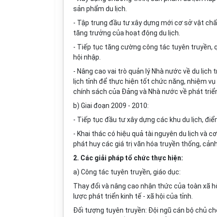
sản phẩm du lịch.
- Tập trung đầu tư xây dựng mới cơ sở vật chất
tăng trưởng của hoạt động du lịch.
- Tiếp tục tăng c
ườ
ng công tác tuyên truyền, q
hội nhập.
- Nâng cao vai trò quản lý Nhà nước về du lịch
lịch tỉnh
đ
ể thực hiện tốt chức năng, nhiệm vụ
chính sách của Đảng v
à
Nhà nước về phát triển
b) Giai
đ
oạn 2009 - 2010:
- Ti
ế
p tục đầu tư xây dựng các khu
d
u lịch, đi
- Khai thác có hiệu quả tài nguyên du lịch và c
phát huy các giá trị văn hóa truyền thống, cảnh
2. Các giải pháp tổ chức thực hiện:
a) Công tác tuyên tru
y
ền, giáo dục:
Thay
đ
ổi và nâng cao nhận thức của toàn xã hội
lược phát triển kinh tế - xã hội của tỉnh.
Đối tượng tuyên truyền: Đội ngũ cán bộ chủ ch