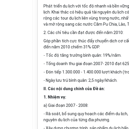
Phát triển du lịch v
ớ
i tốc độ nhanh và bền vững
lịch. Khai thác có hiệu quả tài nguyên du lịch có
rộng các tour du lịch liên vùng trong nước, nhấ
và mở rộng sang các nước Căm Pu Chia, Lào, T
2. Các chỉ tiêu cần đạt được
đ
ến năm 2010:
Góp phần tích cực thúc
đẩ
y chuyển dịch cơ cấ
đến năm 2010 chiếm 31% GDP.
-
T
ốc
đ
ộ tăng trưởng bình quân: 19%/năm.
- Tổng doanh thu giai đoạn 2007- 2010 đạt 625
- Đón tiếp 1.300.000 - 1.400.000 lượt khách (
- Ngày lưu trú bình quân: 2,5 ngày/khách.
II. Các nội dung chính của Đề án:
1. Nhiệm vụ:
a) Giai đoạn 2007 - 2008:
- R
à
soát, bổ sung quy hoạch các điểm du lịch, 
nguyên du lịch của từng địa phương.
- Xây dựng chương trình, sản phẩm du lịch h
ấ
p