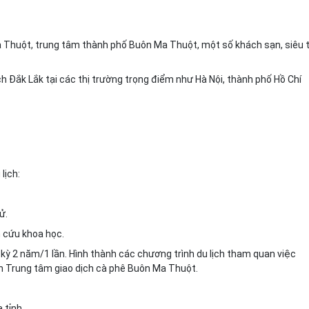
a Thuột, trung tâm thành phố Buôn Ma Thuột, một số khách sạn, siêu t
ịch Đắk Lắk tại các thị trường trọng điểm như Hà Nội, thành phố
H
ồ Chí
lịch:
ử.
n cứu khoa học.
 kỳ 2 năm/1 lần.
H
ình thành các chương trình du lịch tham quan việc
n Trung tâm giao dịch cà phê Buôn Ma Thuột.
 tỉnh.