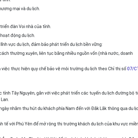
ương mại và du lịch.
triển đàn Voi nhà của tỉnh.
hoạt động du lịch.
lĩnh vực du lịch, đảm bảo phát triển du lịch bền vững:
 cách thường xuyên, liên tục b
ằ
ng nhi
ề
u nguồn vốn (nhà nước, doanh
 việc thực hiện quy chế bảo vệ môi trường du lịch theo Chỉ thị số
07/C
ác tỉnh Tây Nguyên, gắn v
ới
việc phát triển các tuyến du lịch đường bộ t
 Lan.
ài ngày nhằm thu hút du khách phía Nam đến với Đắk Lắk thông qua du lị
nh tế với Phú Yên đ
ể
mở rộng thị trường khách du lịch của khu vực miề