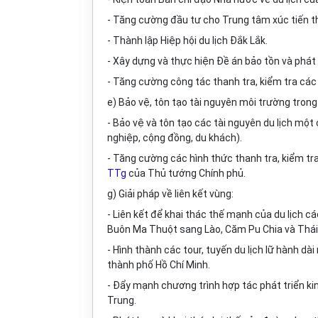
- Tăng cường đầu tư cho Trung tâm xúc tiến th
- Thành lập Hiệp hội du lịch Đắk Lắk.
- Xây dựng và thực hiện Đề án bảo tồn và phát 
- Tăng cường công tác thanh tra, kiểm tra các 
e) Bảo vệ, tôn tạo tài nguyên môi trường trong 
- Bảo v
ệ
và tôn tạo các tài nguyên du lịch một
nghiệp, cộng đồng, du khách).
- Tăng cường các hình thức thanh tra, kiểm tra
TTg
của Thủ tướng Chính phủ.
g) Giải pháp về liên kết vùng:
- Liên kết để khai thác thế mạnh của du lịch c
Buôn Ma Thuột sang Lào, Căm Pu Chia và Thái
- Hình thành các tour, tuyến du lịch lữ hành d
thành phố Hồ Chí Minh.
- Đ
ẩ
y mạnh chương trình hợp tác phát triển ki
Trung.