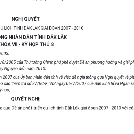
NGHỊ QUYẾT
U LỊCH TỈNH ĐẮK LẮK GIAI ĐOẠN 2007 - 2010
ỒNG NHÂN DÂN TỈNH ĐẮK LẮK
HÓA VII - KỲ HỌP THỨ 8
2003;
4/8/2005 của Thủ tướng Chính phủ phê du
y
ệt Đề án phương hướng và giải p
- Tây Nguyên đến năm 2010
;
 2007 của Ủy ban nhân dân tỉnh về việc đề nghị thông qua Nghị quyết về ph
Báo cáo thẩm tra số 27/BC-KTNS ngày 06/7/2007 của Ban kinh tế và Ngân s
ỳ
h
ọ
p,
QUYẾT NGHỊ:
 qua Đề án phát triển du lịch tỉnh Đắk Lắk giai
đ
oạn 2007 - 2010 với cá