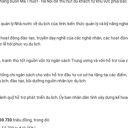
th
ẳ
ng Buôn Ma Thuột - Hà Nội đ
ể
thu hút du khách từ khu vực phía Bắc
quản lý Nhà nước về du lịch của tỉnh; kiến thức quản lý và kỹ năng ngh
o hoạt động đào tạo, tru
y
ền dạy nghề của các nghệ nhân, các hoạt độn
lễ hội phục vụ du lịch.
, tranh thủ tốt nguồn v
ố
n từ ngân sách Trung ương và vốn hỗ trợ của 
tổng chi ngân sách cho việc hỗ trợ đầu tư cơ sở hạ tầng tại các điểm,
 lịch; đào tạo, bồi dưỡng nguồn nhân lực du lịch.
ành quỹ hỗ trợ phát triển du lịch, Ủy ban nhân dân tỉnh xây dựng kế ho
69.730
triệu đồng, trong đó: