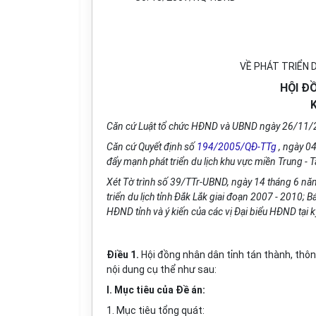
VỀ PHÁT TRIỂN D
HỘI Đ
K
Căn cứ Luật tổ chức HĐND và UBND ngày 26/11/
Căn cứ Quyết định số
194/2005/QĐ-TTg
, ngày 0
đẩy mạnh phát triển du lịch khu vực miền Trung 
X
é
t T
ờ
trình số 39/TTr-
U
BND, ngày 14 tháng 6 năm
triển du lịch t
ỉ
nh Đắk Lắk giai đoạn 2007 - 2010; 
HĐND tỉnh và ý kiến của các vị Đại biểu H
Đ
ND tại k
Điều 1.
Hội đồng nhân dân tỉnh tán thành, thông
nội dung cụ thể như sau:
I. Mục tiêu của Đề án:
1. Mục tiêu tổng quát: