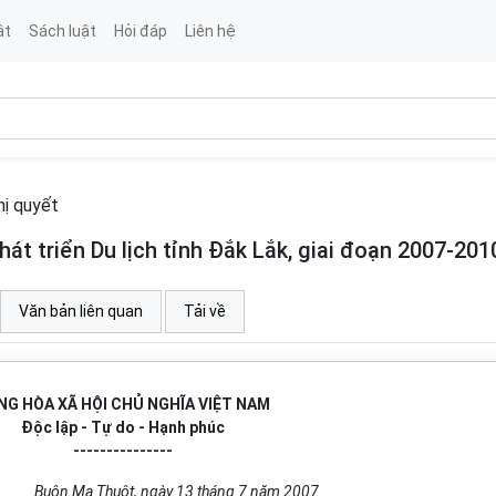
ật
Sách luật
Hỏi đáp
Liên hệ
ị quyết
t triển Du lịch tỉnh Đắk Lắk, giai đoạn 2007-201
Văn bản liên quan
Tải về
NG HÒA XÃ HỘI CHỦ NGHĨA VIỆT NAM
Độc lập - Tự do - Hạnh phúc
---------------
Buôn Ma Thu
ột
, ngày 13 th
á
ng 7 năm 2007