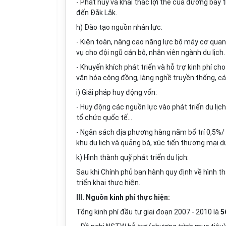
- Phát huy và khai thác lợi thế của đường bay 
đến Đắk L
ắ
k.
h) Đào tạo nguồn nhân lực:
- Kiện toàn, nâng cao năng lực bộ máy cơ quan 
vụ cho đội ngũ cán bộ, nhân viên ngành du lịch.
- Khuyến khích phát triển và hỗ trợ kinh phí ch
văn hóa cộng đồng, làng nghề truyền thống, các 
i) Giải pháp huy động vốn:
- Huy động các nguồn lực vào phát triển du lịch
tổ chức quốc t
ế
...
- Ngân sách địa phương hàng năm bố trí 0,5%/ 
khu du lịch và quảng bá, xúc tiến thương mại du
k) Hình thành qu
ỹ
phát triển du lịch:
Sau khi Chính phủ ban hành quy định về hình th
tri
ể
n khai thực hiện.
III. Nguồn kinh phí thực hiện:
Tổng kinh phí đầu tư giai
đ
oạn 2007 - 2010 là
5