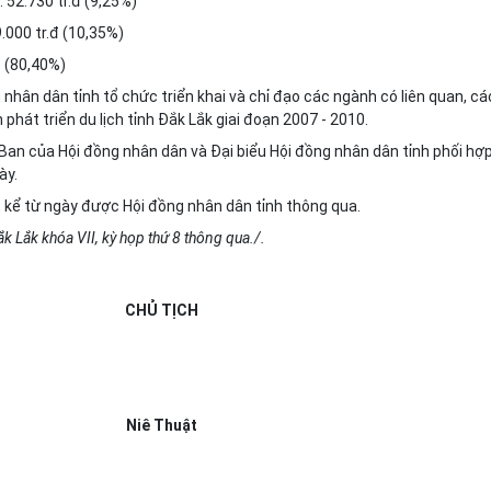
 52.730 tr.đ (9,25%)
.000 tr.đ (10
,
35%)
đ (80,40%)
nhân dân tỉnh tổ chức triển khai và chỉ đạo các ngành có li
ê
n quan, cá
 phát triển du lịch tỉnh Đắk Lắk giai đoạn 2007 - 2010.
Ban của Hội đồng nhân dân và Đại biểu Hội đồng nhân dân tỉnh phối hợ
ày.
, kể từ ngày được
Hộ
i
đ
ồng nhân dân tỉnh thông qua.
ắk L
ắ
k khóa VI
I
, kỳ họp thứ 8 thông qua./.
CHỦ TỊCH
Niê Thuật