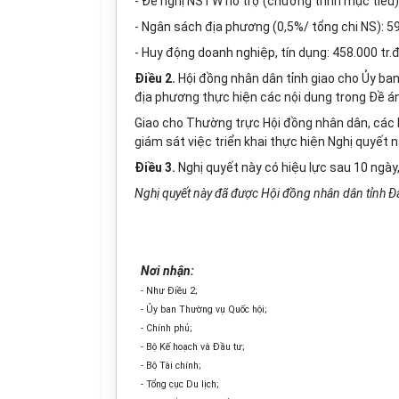
- Đ
ề
nghị NSTW hỗ trợ (chương trình mục tiêu):
- Ngân sách địa phương (0,5%/ tổng chi NS): 59
- Huy động doanh nghiệp, tín dụng: 458.000 tr.
Điều 2.
Hội
đ
ồng nhân dân tỉnh giao cho Ủy ban 
địa phương thực hiện các nội dung trong Đ
ề
án
Giao cho Thường trực Hội đồng nhân dân, các 
giám sát việc triển khai thực hiện Nghị quyết n
Điều 3.
Nghị quyết này c
ó
hiệu lực sau 10 ngày
Nghị quyết này đã được Hội đồng nhân dân tỉnh Đ
Nơi nhận:
- Như Điều 2;
-
Ủy
ban Thường vụ Qu
ố
c hội;
- Chính phủ;
- Bộ Kế hoạch và Đầu tư;
- Bộ Tài chính;
-
Tổng
cục Du lịch;