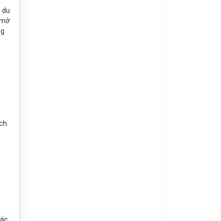
m du
n mở
ng
ch.
các