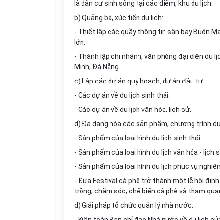
là dân cư sinh sống tại các đi
ể
m, khu du lịch.
b) Quảng bá, xúc tiến du lịch:
- Thiết lập các qu
ầ
y thông tin sân bay Buôn M
lớn.
- Th
à
nh lập chi nhánh, văn phòng đại diện du l
Minh,
Đ
à N
ẵ
ng.
c) Lập các dự án quy hoạch, dự án đầu tư:
- Các dự án về du lịch sinh thái.
- Các dự án về du lịch văn hóa, lịch sử.
d) Đa dạng hóa các sản phẩm, chương trình du 
- Sản ph
ẩ
m của loại hình du lịch sinh thái.
- Sản phẩm của loại hình du lịch văn hóa - lịch s
- Sản phẩm của loại hình du lịch phục vụ nghiê
- Đưa Festival cà phê trở thành một lễ hội định
tr
ồ
ng, chăm sóc, chế biến cà phê và tham qua
d) Giải pháp tổ chức quản lý nhà nước:
- Kiện toàn Ban ch
ỉ
đạo Nhà nước về du lịch của