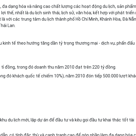
, đa dạng h
óa
và nâng cao chất lượng các hoạt động du lịch, sản phẩ
 l
ợ
i thế, nhất là du lịch sinh thái, lịch sử, văn hóa; kết hợp với phát triể
t là với các trung tâm du lịch thành phố Hồ Chí Minh, Khánh Hòa, Đà N
ẵ
hái Lan.
u kinh tế theo hướng tăng dần tỷ trọng thương mại - dịch vụ; phấn
đ
ấu
 tỉ
đ
ồng, trong đó doanh thu năm 2010
đ
ạt trên 220 tỷ đồng.
trong đó khách quốc tế chiếm 10%); năm 2010 đón tiếp 500.000 lượt khá
khu du lịch mới, lập dự án đ
ể
đầu tư và kêu g
ọ
i đầu tư khai thác t
ố
t tài
 dẫn, có tính đặc thù và cạnh tranh cao đ
ể
góp phần làm đa dạng hóa 