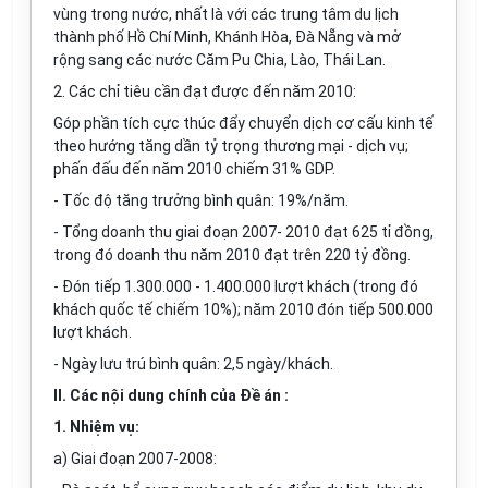
vùng trong nước, nhất là với các trung tâm du lịch
thành phố Hồ Chí Minh, Khánh Hòa, Đà N
ẵ
ng và mở
rộng sang các nước Căm Pu Chia, Lào, Thái Lan.
2. Các chỉ tiêu cần đạt được
đ
ến năm 2010:
Góp phần tích cực thúc
đẩ
y chuyển dịch cơ cấu kinh tế
theo hướng tăng dần tỷ trọng thương mại - dịch vụ;
phấn
đ
ấu đến năm 2010 chiếm 31% GDP.
-
T
ốc
đ
ộ tăng trưởng bình quân: 19%/năm.
- Tổng doanh thu giai đoạn 2007- 2010 đạt 625 tỉ
đ
ồng,
trong đó doanh thu năm 2010
đ
ạt trên 220 tỷ đồng.
- Đón tiếp 1.300.000 - 1.400.000 lượt khách (trong đó
khách quốc tế chiếm 10%); năm 2010 đón tiếp 500.000
lượt khách.
- Ngày lưu trú bình quân: 2,5 ngày/khách.
II. Các nội dung chính của Đề án :
1. Nhiệm vụ:
a) Giai đoạn 2007-2008: