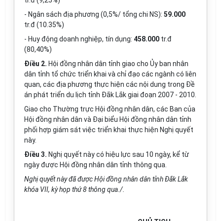
tr.đ (9,25%)
- Ngân sách địa phương (0,5%/ tổng chi NS):
59.000
tr.đ (10.35%)
- Huy động doanh nghiệp, tín dụng:
458.000
tr.đ
(80,40%)
Điều 2.
Hội
đ
ồng nhân dân tỉnh giao cho Ủy ban nhân
dân tỉnh tổ chức triển khai và chỉ đạo các ngành có li
ê
n
quan, các địa phương thực hiện các nội dung trong Đ
ề
án phát triển du lịch tỉnh Đắk Lắk giai đoạn 2007 - 2010.
Giao cho Thường trực Hội đồng nhân dân, các Ban của
Hội đồng nhân dân và Đại biểu Hội đồng nhân dân tỉnh
phối hợp giám sát việc triển khai thực hiện Nghị quyết
này.
Điều 3.
Nghị quyết này c
ó
hiệu lực sau 10 ngày, kể từ
ngày được
Hộ
i
đ
ồng nhân dân tỉnh thông qua.
Nghị quyết này đã được Hội đồng nhân dân tỉnh Đắk L
ắ
k
khóa VI
I
, kỳ họp thứ 8 thông qua./.