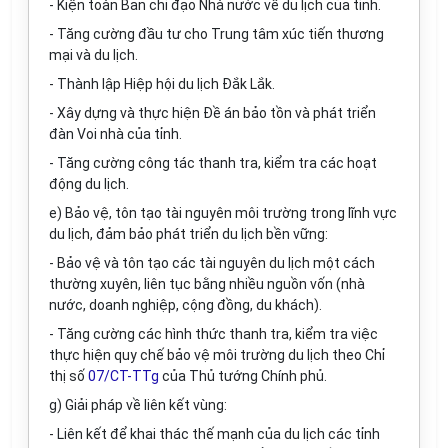
- Kiện toàn Ban ch
ỉ
đạo Nhà nước về du lịch của tỉnh.
- Tăng cường đầu tư cho Trung tâm xúc tiến thương
mại và du lịch.
- Thành lập Hiệp hội du lịch Đắk Lắk.
- Xây dựng và thực hiện Đề án bảo tồn và phát triển
đàn Voi nhà của tỉnh.
- Tăng cường công tác thanh tra, kiểm tra các hoạt
động du lịch.
e) Bảo vệ, tôn tạo tài nguyên môi trường trong lĩnh vực
du lịch, đảm bảo phát triển du lịch bền vững:
- Bảo v
ệ
và tôn tạo các tài nguyên du lịch một cách
thường xuyên, liên tục b
ằ
ng nhi
ề
u nguồn vốn (nhà
nước, doanh nghiệp, cộng đồng, du khách).
- Tăng cường các hình thức thanh tra, kiểm tra việc
thực hiện quy chế bảo vệ môi trường du lịch theo Chỉ
thị số
07/CT-TTg
của Thủ tướng Chính phủ.
g) Giải pháp về liên kết vùng:
- Liên kết để khai thác thế mạnh của du lịch các tỉnh