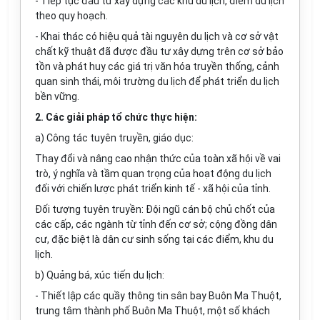
- Ti
ế
p tục đầu tư xây dựng các khu
d
u lịch, điểm du lịch
theo quy hoạch.
- Khai thác có hiệu quả tài nguyên du lịch và cơ sở vật
chất k
ỹ
thuật
đ
ã
đ
ược đầu tư xây dựng tr
ê
n cơ sở bảo
tồn và phát huy các giá trị văn hóa truyền thống, cảnh
quan sinh thái, môi trường du lịch để phát triển du lịch
bền vững.
2. Các giải pháp tổ chức thực hiện:
a) Công tác tuyên tru
y
ền, giáo dục:
Thay
đ
ổi và nâng cao nhận thức của toàn xã hội về vai
trò, ý nghĩa và tầm quan trọng của hoạt động du lịch
đối với chiến lược phát triển kinh tế - xã hội của tỉnh.
Đối tượng tuyên truyền: Đội ngũ cán bộ chủ chốt của
các cấp, các ngành từ tỉnh đến cơ sở; cộng
đ
ồng dân
cư
,
đặc biệt là dân cư sinh sống tại các đi
ể
m, khu du
lịch.
b) Quảng bá, xúc tiến du lịch:
- Thiết lập các qu
ầ
y thông tin sân bay Buôn Ma Thuột,
trung tâm thành phố Buôn Ma Thuột, một số khách