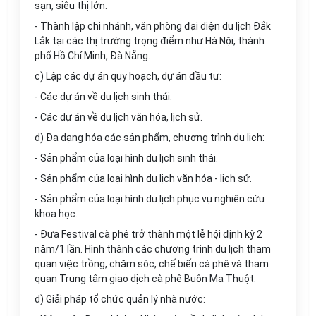
sạn, siêu thị lớn.
- Th
à
nh lập chi nhánh, văn phòng đại diện du lịch Đắk
Lắk tại các thị trường trọng điểm như Hà Nội, thành
phố Hồ Chí Minh,
Đà
N
ẵ
ng.
c) Lập các dự án quy hoạch, dự án đầu tư:
- Các dự án về du lịch sinh thái.
- Các dự án về du lịch văn hóa, lịch sử.
d) Đa dạng hóa các sản phẩm, chương trình du lịch:
- Sản ph
ẩ
m của loại hình du lịch sinh thái.
- Sản phẩm của loại hình du lịch văn hóa - lịch sử.
- Sản phẩm của loại hình du lịch phục vụ nghiên cứu
khoa học.
- Đưa Festival cà phê trở thành một lễ hội định kỳ 2
năm/1 lần.
H
ình thành các chương trình du lịch tham
quan việc tr
ồ
ng, chăm sóc, chế biến cà phê và tham
quan Trung tâm giao dịch cà phê Buôn Ma Thuột.
d) Giải pháp tổ chức quản lý nhà nước: