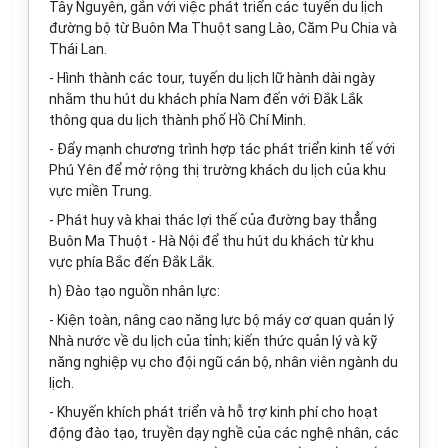
Tây Nguyên, gắn v
ới
việc phát triển các tuyến du lịch
đường bộ từ Buôn Ma Thuột sang Lào, Căm Pu Chia và
Thái Lan.
- Hình thành các tour, tuyến du lịch lữ hành dài ngày
nhằm thu hút du khách phía Nam đến với Đắk Lắk
thông qua du lịch thành phố Hồ Chí Minh.
- Đ
ẩ
y mạnh chương trình hợp tác phát triển kinh tế với
Phú Yên đ
ể
mở rộng thị trường khách du lịch của khu
vực miền Trung.
- Phát huy và khai thác lợi thế của đường bay th
ẳ
ng
Buôn Ma Thuột - Hà Nội đ
ể
thu hút du khách từ khu
vực phía Bắc đến Đ
ắ
k L
ắ
k.
h) Đào tạo nguồn nhân lực:
- Kiện toàn, nâng cao năng lực bộ máy cơ quan quản lý
Nhà nước về du lịch của tỉnh; kiến thức quản lý và kỹ
năng nghiệp vụ cho đội ngũ cán bộ, nhân viên ngành du
lịch.
- Khuyến khích phát triển và hỗ trợ kinh phí cho hoạt
động đào tạo, tru
y
ền dạy nghề của các nghệ nhân, các