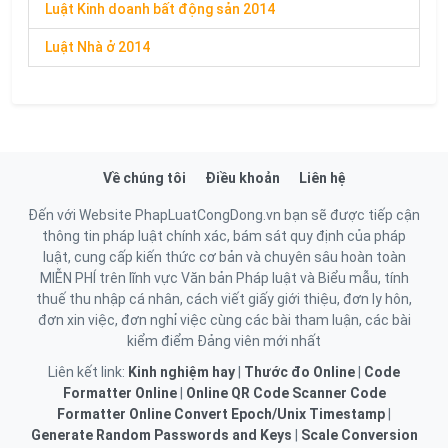
Luật Kinh doanh bất động sản 2014
Luật Nhà ở 2014
Về chúng tôi
Điều khoản
Liên hệ
Đến với Website PhapLuatCongDong.vn bạn sẽ được tiếp cận
thông tin pháp luật chính xác, bám sát quy định của pháp
luật, cung cấp kiến thức cơ bản và chuyên sâu hoàn toàn
MIỄN PHÍ trên lĩnh vực Văn bản Pháp luật và Biểu mẫu, tính
thuế thu nhập cá nhân, cách viết giấy giới thiệu, đơn ly hôn,
đơn xin việc, đơn nghỉ việc cùng các bài tham luận, các bài
kiểm điểm Đảng viên mới nhất
Liên kết link:
Kinh nghiệm hay
|
Thước đo Online
|
Code
Formatter Online
|
Online QR Code Scanner
Code
Formatter Online
Convert Epoch/Unix Timestamp
|
Generate Random Passwords and Keys
|
Scale Conversion