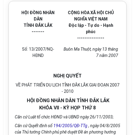
HỘI Đ
Ồ
NG NHÂN
CỘNG HÒA XÃ HỘI CHỦ
DÂN
NGHĨA VIỆT NAM
TỈNH Đ
Ắ
K L
Ắ
K
Độc lập - Tự do - Hạnh
-------
phúc
---------------
Số:
1
3/2007/N
Q
-
Buôn Ma Thu
ộ
t, ngày 13 th
á
ng
HĐND
7 năm 2007
NGHỊ QUYẾT
VỀ PHÁT TRIỂN DU LỊCH TỈNH ĐẮK LẮK GIAI ĐOẠN 2007
- 2010
HỘI ĐỒNG NHÂN DÂN TỈNH ĐẮK LẮK
KHÓA VII - KỲ HỌP THỨ 8
Căn cứ Luật tổ chức HĐND và UBND ngày 26/11/2003;
Căn cứ Quyết định số
194/2005/QĐ-TTg
, ngày 04/8/2005
của Thủ tướng Chính phủ phê du
y
ệt Đề án phương hướng