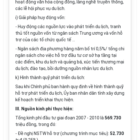
hoạt động văn hóa cộng đồng, làng nghề truyền thống,
các lễ hội phục vụ du lịch.
i) Giải pháp huy động vốn:
- Huy động các nguồn lực vào phát triển du lịch, tranh
thủ tốt nguồn v
ố
n từ ngân sách Trung ương và vốn hỗ
trợ của các tổ chức quốc t
ế
...
- Ngân sách địa phương hàng năm bố trí 0,5%/ tổng chi
ngân sách cho việc hỗ trợ đầu tư cơ sở hạ tầng tại
các điểm, khu du lịch và quảng bá, xúc tiến thương mại
du lịch; đào tạo, bồi dưỡng nguồn nhân lực du lịch.
k) Hình thành qu
ỹ
phát triển du lịch:
Sau khi Chính phủ ban hành quy định về hình thành quỹ
hỗ trợ phát triển du lịch, Ủy ban nhân dân tỉnh xây dựng
kế hoạch tri
ể
n khai thực hiện.
III. Nguồn kinh phí thực hiện:
Tổng kinh phí đầu tư giai
đ
oạn 2007 - 2010 là
569.730
triệu đồng, trong đó:
- Đ
ề
nghị NSTW hỗ trợ (chương trình mục tiêu):
52.730