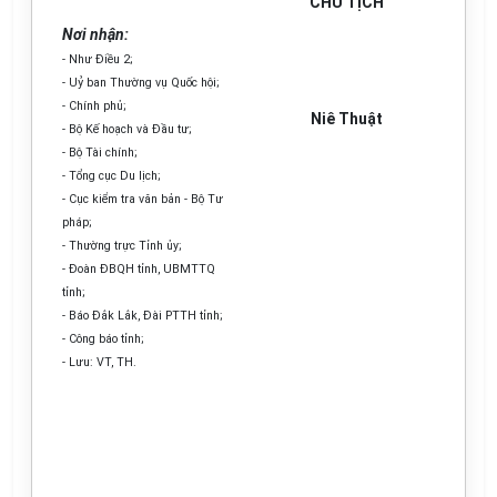
CHỦ TỊ
C
H
Nơi nhận:
- Như Điều 2;
- U
ỷ
ban Thường vụ Qu
ố
c hội;
- Chính phủ;
Niê Thuật
- Bộ Kế hoạch và Đầu tư;
- Bộ Tài chính;
- T
ổ
ng cục Du lịch;
- Cục kiểm tra văn bản - Bộ Tư
pháp;
- Th
ườ
ng trực T
ỉnh
ủy;
- Đoàn ĐB
Q
H t
ỉ
nh, UBMT
T
Q
t
ỉ
nh;
- Báo
Đắk
Lắk,
Đ
ài PTTH t
ỉ
nh;
- Công báo tỉnh;
- Lưu: VT, TH.