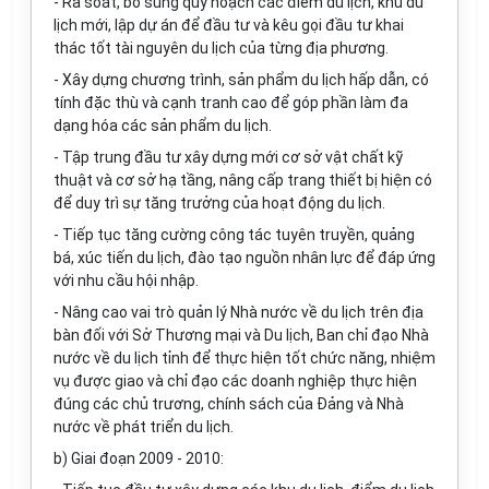
- R
à
soát, bổ sung quy hoạch các điểm du lịch, khu du
lịch mới, lập dự án đ
ể
đầu tư và kêu g
ọ
i đầu tư khai
thác t
ố
t tài nguyên du lịch của từng địa phương.
- Xây dựng chương trình, sản phẩm du lịch h
ấ
p dẫn, có
tính đặc thù và cạnh tranh cao đ
ể
góp phần làm đa
dạng hóa các sản phẩm du lịch.
- Tập trung đầu tư xây dựng mới cơ sở vật chất kỹ
thuật và cơ sở hạ tầng, nâng cấp trang thiết bị hiện có
để duy trì sự tăng trưởng của hoạt động du lịch.
- Tiếp tục tăng c
ườ
ng công tác tuyên truyền, quảng
bá, xúc tiến du lịch, đào tạo nguồn nhân lực đ
ể
đáp ứng
với nhu cầu hội nhập.
- Nâng cao vai trò quản lý Nhà nước về du lịch trên địa
bàn đối với Sở Thương mại và Du lịch, Ban chỉ đạo Nhà
nước về du lịch tỉnh
đ
ể thực hiện tốt chức năng, nhiệm
vụ được giao và chỉ đạo các doanh nghiệp thực hiện
đúng các chủ trương, chính sách của Đảng v
à
Nhà
nước về phát triển du lịch.
b) Giai
đ
oạn 2009 - 2010: