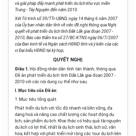
và giải pháp đẩy mạnh phát triển du lịch khu vực miền
Trung - Tây Nguyên đến năm 2010.
Xét T
ờ
trình số 39/TTr-
U
BND, ngày 14 tháng 6 năm 2007
của Ủy ban nhân dân tỉnh về việc đề nghị thông qua Nghị
quyết về phát triển du lịch t
ỉ
nh Đắk Lắk giai đoạn 2007 -
2010; Báo cáo thẩm tra số 27/BC-KTNS ngày 06/7/2007
của Ban kinh tế và Ngân sách HĐND tỉnh và ý kiến của các
vị Đại biểu H
Đ
ND tại
kỳ
h
ọ
p,
QUYẾT NGHỊ:
Điều 1.
Hội đồng nhân dân tỉnh tán thành, thông qua
Đề án phát triển du lịch tỉnh Đắk Lắk giai
đ
oạn 2007 -
2010 với các nội dung cụ thể như sau:
I. Mục tiêu của Đề án:
1. Mục tiêu tổng quát:
Phát triển du lịch v
ới
tốc độ nhanh và bền vững, đa
dạng hoá và nâng cao chất lượng các hoạt động du
lịch, sản phẩm du lịch. Khai thác có hiệu quả tài nguyên
du lịch có l
ợ
i thế, nhất là du lịch sinh thái, lịch sử, văn
hóa; kết hợp với phát triển mở rộng các tour du lịch liên