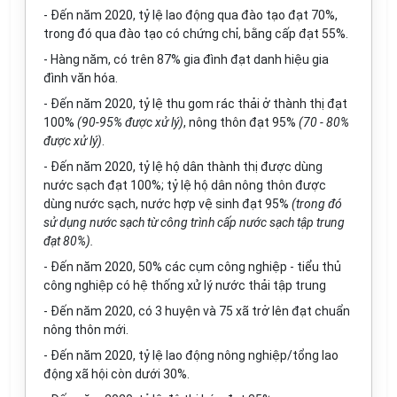
- Đến năm 2020, tỷ lệ lao động qua đào tạo đạt 70%,
trong đó qua đào tạo có chứng chỉ, bằng cấp đạt 55%.
- Hàng năm, có trên 87% gia đình đạt danh hiệu gia
đình văn
hóa
.
- Đến năm 2020, tỷ lệ thu gom rác thải ở thành thị đạt
100%
(90-95% được xử lý)
, nông thôn đạt 95%
(70 - 80%
được xử l
ý
)
.
- Đến năm 2020, tỷ lệ hộ dân thành thị được dùng
nước sạch đạt 100%; tỷ lệ hộ dân nông thôn được
dùng nước sạch, nước h
ợ
p vệ sinh đạt 95%
(trong đ
ó
sử dụng nước sạch từ công trình cấp nước sạch tập trung
đạt 80%).
- Đến năm 2020, 50% các cụm công nghiệp - tiểu thủ
công nghiệp có hệ thống xử lý nước thải tập trung
- Đến năm 2020, có 3 huyện và 75 xã trở lên đạt chuẩn
nông thôn mới.
- Đến năm 2020, tỷ lệ lao động nông nghiệp/tổng lao
động xã hội còn dưới 30%.