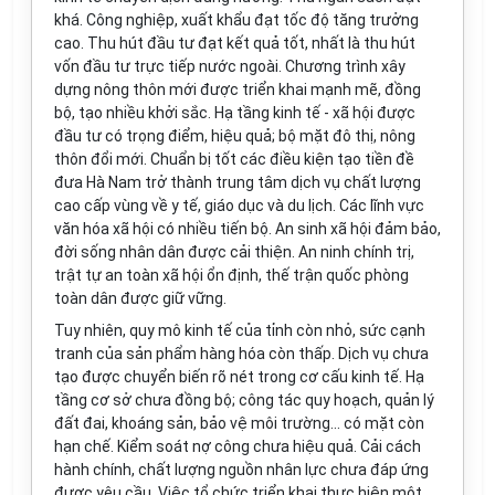
khá. Công nghiệp, xuất khẩu đạt tốc độ tăng trưởng
cao. Thu hút đầu tư đạt kết quả tốt, nhất là thu hút
vốn đầu tư trực tiếp nước ngoài. Chương trình xây
dựng nông thôn mới được triển khai mạnh mẽ, đồng
bộ, tạo nhiều khởi sắc. Hạ tầng kinh tế - xã hội được
đầu tư có trọng
điểm
, hiệu quả; bộ mặt đô thị, nông
thôn đ
ổ
i mới.
Chuẩn
bị t
ố
t các điều kiện tạo tiền đề
đưa Hà Nam trở thành trung tâm dịch vụ chất lượng
cao
cấp
vùng về y tế, giáo dục và du lịch. Các lĩnh vực
văn
hóa
xã hội có nhiều tiến bộ. An sinh xã hội đảm bảo,
đời sống nhân dân được cải thiện. An ninh chính trị,
trật tự an toàn xã hội ổn định, thế trận quốc phòng
toàn dân được giữ vững.
Tuy nhiên, quy mô kinh tế của tỉnh còn nhỏ, sức cạnh
tranh của sản phẩm hàng
hóa
còn thấp. Dịch vụ chưa
tạo được chuyển biến rõ nét trong cơ cấu kinh tế. Hạ
tầng cơ sở chưa đồng bộ; công tác quy hoạch, quản lý
đất đai, k
hoán
g sản, bảo vệ môi trường... có mặt còn
hạn chế. Kiểm soát nợ công chưa hiệu quả. Cải cách
hành chính, chất lượng nguồn nhân lực chưa đáp ứng
được yêu cầu.
V
iệc tổ chức triển khai thực hiện một