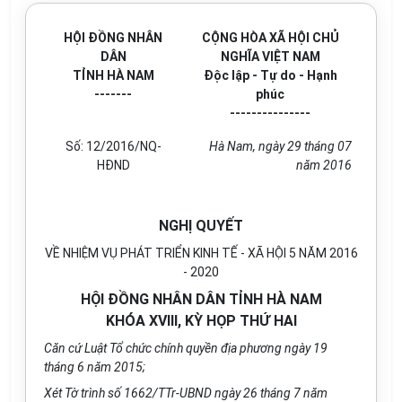
HỘI ĐỒNG NHÂN
CỘNG HÒA XÃ HỘI CHỦ
DÂN
NGHĨA VIỆT NAM
TỈNH HÀ NAM
Độc lập - Tự do - Hạnh
-------
phúc
---------------
Số:
12
/2016/NQ-
Hà Nam, ngày
29
tháng
07
HĐND
năm 201
6
NGHỊ QUYẾT
VỀ NHIỆM VỤ PHÁT TRIỂN KINH TẾ - XÃ HỘI 5 NĂM 2016
- 2020
HỘI ĐỒNG NHÂN DÂN TỈNH HÀ NAM
KHÓA XVIII, KỲ HỌP THỨ HAI
Căn cứ Luật Tổ chức chính quyền địa phương ngày 19
tháng 6 năm 2015;
Xét Tờ trình số 1662/TTr-UBND ngày 26 tháng 7 năm