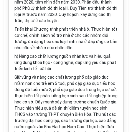
năm 2020, tầm nhìn đến năm 2030. Phấn đấu thành
phố Phủ Lý thành đô thị loại II, Duy Tiên trở thành đô thị
loại IV trước năm 2020. Quy hoạch, xây dựng các thị
trấn, thị tứ ở các huyện.
Triển khai Chương trình phát
triển
nhà ở. Thực hiện tốt
cơ chế, chính sách hỗ trợ nhà ở cho các nhóm đối
tượng; đa dạng hóa các loại hình nhà ở đáp ứng cơ bản
nhu cầu về nhà ở của nhân dân.
h) Nâng cao chất lượng nguồn nhân lực và hiệu quả
ứng dụng khoa học - công nghệ, đáp ứng yêu cầu phát
triển
kinh tế - xã hội
Giữ vững và nâng cao chất lượng ph
ổ
cập giáo dục
mầm non cho trẻ em 5 tuổi, ph
ổ
cập giáo dục ti
ể
u học
đúng độ tu
ổ
i mức 2, ph
ổ
cập giáo dục trung học cơ sở,
thực hiện tốt phân luồng học sinh sau tốt nghiệp trung
học cơ sở. Đẩy mạnh xây dựng trường
chuẩn
Quốc gia.
Thực hiện hiệu quả đề án thí điểm tuyển học sinh
THCS vào trường THPT chuyên Biên Hòa. Thu hút các
trường đại học công lập, các trường đại học, cao đ
ẳ
ng
nước ngoài vào Khu Đại học Nam Cao. Thực hiện đưa