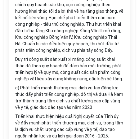
chỉnh quy hoạch các khu, cụm công nghiệp theo
hướng khai thác tối đa lợi thế về hạ tầng giao thông, về
kết nối liên vùng. Hạn chế phát triển thêm các cụm
công nghiệp - tiểu thủ công nghiệp. Thu hút triển khai
đầu tư hạ tầng Khu công nghiệp Đồng Văn III mở rộng,
Khu công nghiệp Đồng Văn IV, Khu công nghiệp Thái
Hà. Chuẩn bị các điều kiện quy hoạch, thu hút đầu tư
phát
triển
công nghiệp, dịch vụ phía tây sông Đáy.
Duy trì công suất sản xuất xi măng, công suất khai
thác đá theo quy hoạch để đảm bảo môi trường; phát
triển
hợp lý
về quy mô, công suất các sản phẩm công
nghiệp vật liệu xây dựng không nung, cấu kiện bê tông.
c) Phát
triển
mạnh thương mại, dịch vụ tạo động lực
thúc đ
ẩ
y phát triển công nghiệp, đô thị và đưa Hà Nam
trở thành trung tâm dịch vụ chất lượng cao cấp vùng
về y tế, giáo dục đào tạo vào năm 2020
Triển khai thực hiện hiệu quả Nghị quyết của Tỉnh ủy
về đ
ẩ
y mạnh phát triển thương mại, dịch vụ, trọng tâm
là dịch vụ chất lượng cao cấp vùng về y tế, đào tạo
nguồn nhân lực và du lịch giai đoạn 2016 - 2025.