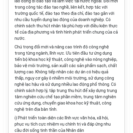
lao động đi đào tạo và làm việc tại nước ngoài. Đổi mới
trong công tác đào tạo nghề, liên kết, hợp tác với
trường quốc tế, đào tạo theo địa chỉ, đào tạo gắn với
nhu cầu tuyển dụng lao động của doanh nghiệp. Có
chính sách thu hút nhân tài
phù hợp
với điều kiện thực
tế của địa phương và tình hình phát triển chung của cả
nước.
Chú trọng đổi mới và nâng cao trình độ công nghệ
trong từng ngành, lĩnh vực. Ưu tiên đầu tư ứng dụng
tiến bộ khoa học kỹ thuật, công nghệ vào nông nghiệp,
bảo vệ môi trường, sản xuất các sản phẩm sạch, chất
lượng cao. Không tiếp nhận các dự án có hiệu quả
thấp, nguy cơ gây ô nhiễm môi trường, sử dụng công
nghệ lạc hậu và sử dụng nhiều lao động ph
ổ
thông. Có
chính sách hợp lý, tập trung thu hút để xây dựng trung
tâm nghiên cứu chế tạo phần mềm, trung tâm nghiên
cứu ứng dụng, chuyển giao khoa học kỹ thuật, công
nghệ trên địa bàn tỉnh.
i) Phát triển toàn diện các lĩnh vực văn hóa, xã hội,
phục vụ tích cực nhiệm vụ chính trị và đáp ứng nhu
cầu đời sống tinh thần của Nhân dân