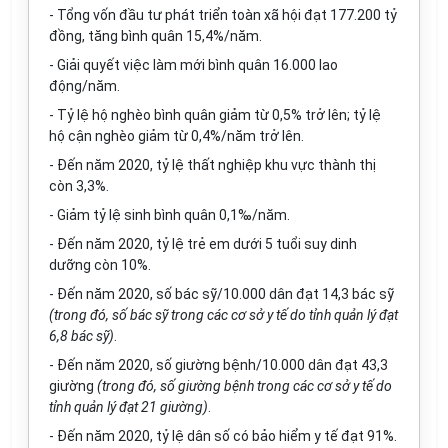
- Tổng vốn đầu tư phát triển toàn xã hội đạt 177.200 tỷ
đồng, tăng bình quân 15,4%/năm.
- Giải quyết việc làm mới bình quân 16.000 lao
động/năm.
- Tỷ lệ hộ nghèo bình quân giảm từ 0,5% trở lên; tỷ lệ
hộ cận nghèo giảm từ 0,4%/năm trở lên.
- Đ
ế
n năm 2020, tỷ lệ thất nghiệp khu vực thành thị
còn 3,3%.
- Giảm tỷ lệ sinh bình quân 0,
1
‰/năm.
- Đến năm 2020, tỷ lệ trẻ em dưới 5 tuổi suy dinh
dưỡng còn 10%.
- Đ
ế
n năm 2020, số bác sỹ/10.000 dân đạt 14,3 bác sỹ
(trong đó, s
ố
bác sỹ trong các cơ sở y t
ế
do tỉnh quản lý đạt
6,8 bác sỹ)
.
- Đến năm 2020, số giường bệnh/10.000 dân đạt 43,3
giường
(trong đó, số giường bệnh trong các cơ sở y tế do
tỉnh quản lý đạt 21 giường)
.
- Đến năm 2020, tỷ lệ dân số có bảo hiểm y tế đạt 91%.