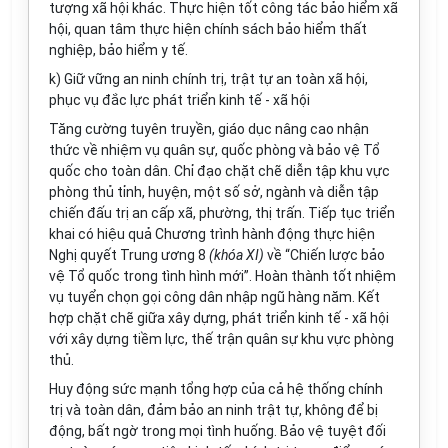
tượng xã hội khác. Thực hiện tốt công tác bảo hiểm xã
hội, quan tâm thực hiện chính sách bảo hiểm thất
nghiệp, bảo hiểm y tế.
k) Giữ vững an ninh chính trị, trật tự an toàn xã hội,
phục vụ đắc lực phát triển kinh tế - xã hội
Tăng cường tuyên truyền, giáo dục nâng cao nhận
thức về nhiệm vụ quân sự, quốc phòng và bảo vệ Tổ
quốc cho toàn dân. Chỉ đạo chặt chẽ diễn tập khu vực
phòng thủ tỉnh, huyện, một số sở, ngành và diễn tập
chiến đấu trị an cấp xã, phường, thị trấn. Tiếp tục triển
khai có hiệu quả Chương trình hành động thực hiện
Nghị quyết Trung ương 8
(kh
ó
a XI)
về “Chiến lược bảo
vệ Tổ quốc trong tình hình mới”. Hoàn thành tốt nhiệm
vụ tuyển chọn gọi công dân nhập ngũ hàng năm. Kết
h
ợ
p chặt chẽ giữa xây dựng, phát triển kinh tế - xã hội
với xây dựng tiềm lực, thế trận quân sự khu vực phòng
thủ.
Huy động sức mạnh tổng hợp của cả hệ thống chính
trị và toàn dân, đảm bảo an ninh trật tự, không để bị
động, bất ngờ trong mọi tình huống. Bảo vệ tuyệt đối