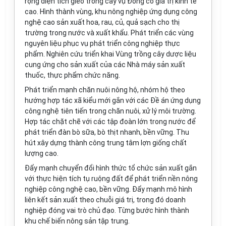
rộng diện tích gieo trồng cây vụ Đông có giá trị kinh tế
cao. Hình thành vùng, khu nông nghiệp ứng dụng công
nghệ cao sản xuất hoa, rau, củ, quả sạch cho thị
trường trong nước và xuất khẩu. Phát triển các vùng
nguyên liệu phục vụ phát triển công nghiệp thực
phẩm. Nghiên cứu triển khai Vùng trồng cây dược liệu
cung ứng cho sản xuất của các Nhà máy sản xuất
thuốc, thực phẩm chức năng.
Phát triển mạnh chăn nuôi nông hộ, nhóm hộ theo
hướng hợp tác xã kiểu mới gắn với các Đề án ứng dụng
công nghệ tiên tiến trong chăn nuôi, xử lý môi trường.
Hợp tác chặt chẽ với các tập đoàn lớn trong nước để
phát triển đàn bò sữa, bò thịt nhanh, bền vững. Thu
hút xây dựng thành công trung tâm lợn giống chất
lượng cao.
Đẩy mạnh chuyển đổi hình thức tổ chức sản xuất gắn
với thực hiện tích tụ
ru
ộng đất đ
ể
phát
triển
nền nông
nghiệp công nghệ cao, bền vững. Đẩy mạnh mô hình
liên kết sản xuất theo chuỗi giá trị, trong đó doanh
nghiệp đóng vai trò chủ đạo. Từng bước hình thành
khu chế biến nông sản tập trung.