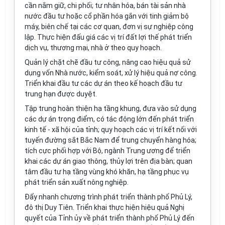
cần nắm giữ, chi phối; tư nhân hóa, bán tài sản nhà
nước đầu tư hoặc c
ổ
phần hóa gắn với tinh giảm bộ
máy, biên chế tại các cơ quan,
đơn vị
sự nghiệp công
lập. Thực hiện đấu giá các vị trí đất lợi thế phát
triển
dịch vụ, thương mại, nhà ở theo quy hoạch.
Quản lý chặt chẽ đầu tư công, nâng cao hiệu quả sử
dụng vốn Nhà nước, kiểm soát, xử lý hiệu quả nợ công.
Triển
k
hai đầu tư các dự án theo kế hoạch đầu tư
trung hạn được duyệt.
Tập trung hoàn thiện hạ tầng khung, đưa vào sử dụng
các dự án trọng điểm, có tác động lớn đến phát
triển
kinh tế - xã hội của tỉnh; quy hoạch các vị trí kết nối với
tuyến đường sắt Bắc Nam đ
ể
trung chuyển hàng hóa;
tích cực phối hợp với Bộ, ngành Trung ương để
triển
khai
các dự án giao thông, thủy lợi trên địa bàn; quan
tâm đầu tư hạ tầng vùng khó khăn, hạ tầng phục vụ
phát triển sản xuất nông nghiệp.
Đẩy nhanh chương trình phát triển thành phố Phủ Lý,
đô thị Duy Tiên. Triển khai thực hiện hiệu quả Nghị
quyết của Tỉnh ủy về phát
triển
thành phố Phủ Lý đến