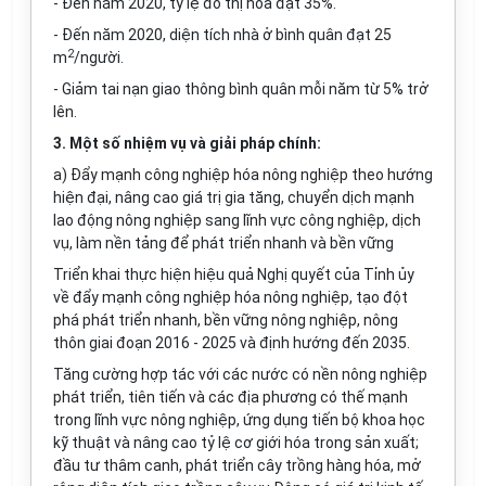
- Đến năm 2020, tỷ lệ đô thị hóa đạt 35%.
- Đến năm 2020, diện tích nhà ở bình quân đạt 25
2
m
/người.
- Giảm tai nạn giao thông bình quân mỗi năm từ 5% trở
lên.
3. Một số nhiệm vụ và giải pháp chính:
a) Đẩy mạnh công nghiệp hóa nông nghiệp theo hướng
hiện đại, nâng cao giá trị gia tăng, chuyển dịch mạnh
lao động nông nghiệp sang lĩnh vực công nghiệp, dịch
vụ, làm nền tảng để phát triển nhanh và bền vững
Triển khai thực hiện hiệu quả Nghị quyết của Tỉnh ủy
về đ
ẩ
y mạnh công nghiệp hóa nông nghiệp, tạo đột
phá phát triển nhanh, bền vững nông nghiệp, nông
thôn giai đoạn 2016 - 2025 và định hướng đến 2035.
Tăng cường hợp tác với các nước có nền nông nghiệp
phát triển, tiên tiến và các địa phương có thế mạnh
trong lĩnh vực nông nghiệp, ứng dụng tiến bộ khoa học
kỹ thuật và nâng cao tỷ lệ cơ giới hóa trong sản xuất;
đầu tư thâm canh, phát triển cây trồng hàng hóa, mở