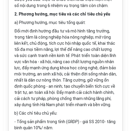
số nội dung trong 6 nhiệm vụ trọng tâm còn chậm.
2. Phương hướng, mục tiêu và các chỉ tiêu chủ yếu
a) Phương hướng, mục tiêu
tổng
quát:
Đổi mới định hướng đầu tư và mô hình tăng trưởng,
trọng tâm là công nghiệp hóa nông nghiệp; mở rộng
liên kết, chủ động, tích cực hội nhập quốc tế, khai thác
tối đa mọi tiềm năng, lợi thế đ
ể
nâng cao chất lượng
và sức cạnh tranh nền kinh tế. Phát
triển
toàn diện lĩnh
vực văn hóa - xã hội, nâng cao chất lượng nguồn nhân
lực, đẩy mạnh ứng dụng khoa học công nghệ, đảm bảo
môi trường, an sinh xã hội, cải thiện đời sống nhân dân,
nhất là dân cư nông thôn. Tăng cường, giữ vững
ổ
n
định quốc phòng - an ninh; tạo chuy
ể
n biến tích cực về
trật tự, an toàn xã hội. Đẩy mạnh cải cách hành chính,
cải cách tư pháp, phòng chống tham nhũng lãng phí,
xây dựng tỉnh Hà Nam phát
triển
nhanh và bền vững.
b) Các chỉ tiêu chủ yếu:
- Tổng sản phẩm trong tỉnh (
GRDP
) - giá SS 2010- tăng
bình quân 10%/ năm.