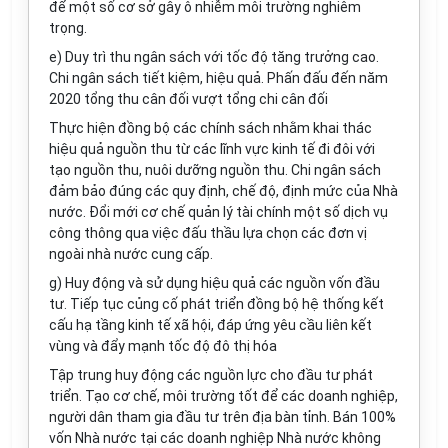
để một số cơ sở gây ô nhiễm môi trường nghiêm
trọng.
e) Duy trì thu ngân sách với tốc độ tăng trưởng cao.
Chi ngân sách tiết kiệm, hiệu quả. Phấn đấu đến năm
2020 tổng thu cân đối vượt tổng chi cân đối
Thực hiện đồng bộ các chính sách nhằm khai thác
hiệu quả nguồn thu từ các lĩnh vực
kinh tế
đi đôi với
tạo ngu
ồ
n thu, nuôi dưỡng ngu
ồ
n thu. Chi ngân sách
đảm bảo đúng các quy định, chế độ, định mức của Nhà
nước. Đổi mới cơ chế quản lý tài chính một số dịch vụ
công thông qua việc đấu thầu lựa chọn các đơn vị
ngoài nhà nước cung cấp.
g) Huy động và sử dụng hiệu quả các
nguồn vốn
đầu
tư. Tiếp tục củng cố phát
triển
đồng bộ hệ thống kết
cấu hạ tầng kinh tế xã hội, đáp ứng yêu cầu liên kết
vùng và đ
ẩ
y mạnh tốc độ đô thị hóa
Tập trung huy động các nguồn lực cho đầu tư phát
triển. Tạo cơ chế, môi trường tốt để các doanh nghiệp,
người dân tham gia đầu tư trên địa bàn tỉnh. Bán 100%
vốn Nhà nước tại các doanh nghiệp Nhà nước không