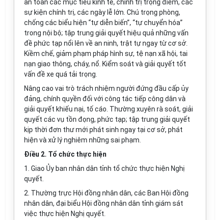
an toàn các mục tiêu kinh tế, chính trị trọng điểm, các
sự kiện chính trị, các ngày lễ
l
ớn. Chú trọng phòng,
chống các biểu hiện “tự diễn biến”, “tự chuyển hóa”
trong nội bộ; tập trung giải quyết hiệu quả những vấn
đề phức tạp nổi lên về an ninh, trật tự ngay từ cơ sở.
Kiềm chế, giảm phạm pháp hình sự, tệ nạn xã hội, tai
nạn giao thông, cháy, nổ. Kiểm soát và giải quyết tốt
vấn đề xe quá tải trọng.
Nâng cao vai trò trách nhiệm người đứng đầu cấp ủy
đảng, chính quyền đối với công tác tiếp công dân và
giải quyết khiếu nại, tố cáo. Thường xuyên rà soát, giải
quyết các vụ tồn đọng, phức tạp; tập trung giải quyết
kịp thời đơn thư mới phát sinh ngay tại cơ sở, phát
hiện và xử lý nghiêm những sai phạm.
Điều 2. Tổ chức thực hiện
1. Giao
Ủy ban
nhân dân tỉnh tổ chức thực hiện Nghị
quyết.
2. Thường trực Hội đồng nhân dân, các Ban Hội đồng
nhân dân, đại biểu Hội đồng nhân dân tỉnh giám sát
việc thực hiện Nghị quyết.