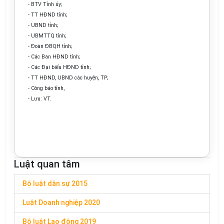
- BTV Tỉnh ủy;
- TT HĐND t
ỉ
nh;
- UBND tỉnh;
- UBMTTQ t
ỉ
nh;
- Đoàn ĐBQH tỉnh;
- Các Ban HĐND tỉnh;
- Các Đại biểu HĐND tỉnh;
- TT HĐND, UBND các huyện, TP;
- Công báo tỉnh,
- Lưu: VT.
Luật quan tâm
Bộ luật dân sự 2015
Luật Doanh nghiệp 2020
Bộ luật Lao động 2019