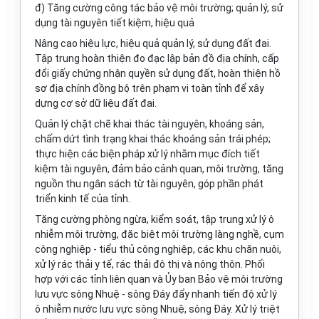
đ) Tăng cường công tác bảo vệ môi trường; quản lý, sử
dụng tài nguyên tiết kiệm, hiệu quả
Nâng cao hiệu lực, hiệu quả quản lý, sử dụng đất đai.
Tập trung hoàn thiện đo đạc lập bản đồ địa chính, cấp
đổi giấy chứng nhận quyền sử dụng đất, hoàn thiện hồ
sơ địa chính đồng bộ trên phạm vi toàn tỉnh để xây
dựng cơ sở dữ liệu đất đai.
Quản lý chặt chẽ khai thác tài nguyên, k
hoán
g sản,
chấm dứt tình trạng khai thác k
hoán
g sản trái phép;
thực hiện các biện pháp xử lý nhằm mục đích tiết
kiệm tài nguyên, đảm bảo cảnh quan, môi trường, tăng
nguồn thu ngân sách từ tài nguyên, góp phần phát
triển kinh tế của tỉnh.
Tăng cường phòng ngừa, kiểm soát, tập trung xử lý ô
nhiễm môi trường, đặc biệt môi trường làng nghề, cụm
công nghiệp - tiểu thủ công nghiệp, các khu chăn nuôi,
xử lý rác thải y tế, rác thải đô thị và nông thôn. Phối
hợp với các tỉnh liên quan và
Ủy ban
Bảo vệ môi trường
lưu vực sông Nhuệ - sông Đáy đẩy nhanh tiến độ xử lý
ô nhiễm nước lưu vực sông Nhuệ, sông Đáy. Xử lý triệt