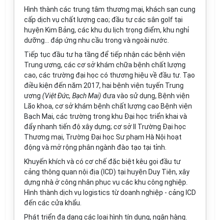
Hình thành các trung tâm thương mại, khách sạn cung
cấp dịch vụ chất lượng cao; đầu tư các sân golf tại
huyện Kim Bảng, các khu du lịch trọng điểm, khu nghỉ
dưỡng... đáp ứng nhu cầu trong và ngoài nước.
Tiếp tục đầu tư hạ tầng đ
ể
tiếp nhận các bệnh viện
Trung ương, các cơ sở khám chữa bệnh chất lượng
cao, các trường đại học có thương hiệu về đầu tư. Tạo
điều kiện đến năm 2017, hai bệnh viện tuyến Trung
ương
(Việt Đức, Bạch Mai)
đưa vào sử dụng, Bệnh viện
Lão khoa, cơ sở khám bệnh chất lượng cao Bệnh viện
Bạch Mai, các trường trong khu Đại học triển khai và
đẩy nhanh tiến độ xây dựng; cơ sở II Trường Đại học
Thương mại, Trường Đại học Sư phạm Hà Nội hoạt
động và mở rộng phân ngành đào tạo tại tỉnh.
Khuyến khích và có cơ chế đặc biệt kêu gọi đầu tư
cảng thông quan nội địa (ICD) tại huyện Duy Tiên, xây
dựng nhà ở công nhân phục vụ các khu công nghiệp.
Hình thành dịch vụ logistics từ doanh nghiệp - cảng ICD
đến các cửa kh
ẩ
u.
Phát triển đa dạng các loại hình tín dụng, ngân hàng.