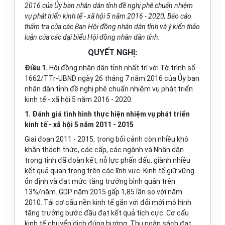
2016 của
Ủy ban
nhân dân tỉnh đề nghị phê chuẩn nhiệm
vụ phát triển kinh tế - xã hội 5 năm 2016 - 2020, Báo cáo
thẩm tra của các Ban Hội đồng nhân dân tỉnh và ý
k
iến thảo
luận của các đại biểu Hội đ
ồ
ng nhân dân tỉnh.
QUYẾT NGHỊ:
Điều 1.
Hội đồng nhân dân tỉnh nhất trí với Tờ trình số
1662/TTr-UBND ngày 26 tháng 7 năm 2016 của
Ủy ban
nhân dân tỉnh đề nghị phê chuẩn nhiệm vụ phát triển
kinh tế - xã hội 5 năm 2016 - 2020.
1. Đánh giá tình hình thực hiện nhiệm vụ phát triển
kinh tế - xã hội 5 năm 2011 - 2015
Giai đoạn 2011 - 2015, trong bối cảnh còn nhiều khó
khăn thách thức, các cấp, các ngành và Nhân dân
trong tỉnh đã đoàn kết, nỗ lực phấn đấu, giành nhiều
kết quả quan trọng trên các lĩnh vực. Kinh tế giữ vững
ổn định và đạt mức tăng trưởng bình quân trên
13%/năm. GDP năm 2015 gấp 1,85 lần so với năm
2010. Tái cơ cấu nền kinh tế gắn với đổi mới mô hình
tăng trưởng bước đầu đạt kết quả tích cực. Cơ cấu
kinh tế chuyển dịch đúng hướng. Thu ngân sách đạt