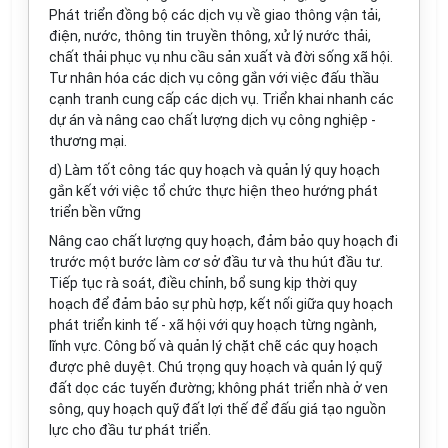
Phát triển đồng bộ các dịch vụ về giao thông vận tải,
điện, nước, thông tin truyền thông, xử
lý
nước thải,
chất thải phục vụ nhu cầu sản xuất và đời sống xã hội.
Tư nhân hóa các dịch vụ công gắn với việc đấu thầu
cạnh tranh cung cấp các dịch vụ. Triển khai nhanh các
dự án và nâng cao chất lượng dịch vụ công nghiệp -
thương mại.
d) Làm tốt công tác quy hoạch và quản lý quy hoạch
gắn kết với việc tổ chức thực hiện theo hướng phát
triển bền vững
Nâng cao chất lượng quy hoạch, đảm bảo quy hoạch đi
trước một bước làm cơ sở đầu tư và thu hút đầu tư.
Tiếp tục rà soát, điều chỉnh, bổ sung kịp thời quy
hoạch để đảm bảo sự phù hợp, kết nối giữa quy hoạch
phát triển kinh tế - xã hội với quy hoạch từng ngành,
lĩnh vực. Công b
ố
và quản lý chặt chẽ các quy hoạch
được phê duyệt. Chú trọng quy hoạch và quản lý qu
ỹ
đất dọc các tuyến đường; không phát triển nhà ở ven
sông, quy hoạch quỹ đất lợi thế để đấu giá tạo nguồn
lực cho đầu tư phát triển.