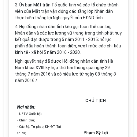
3.
Ủy ban
Mặt trận T
ổ
quốc tỉnh và các
tổ chức
thành
viên của Mặt trận vận động các tầng lớp Nhân dân
thực hiện thắng lợi Nghị quyết của HĐND tỉnh.
4. Hội đồng nhân dân tỉnh kêu gọi toàn thể cán bộ,
Nhân dân và các lực lượng vũ trang trong tỉnh phát huy
kết quả đạt được trong 5 năm 2011 - 2015; nỗ lực
phấn đấu hoàn thành toàn diện, vượt mức các chỉ tiêu
kinh tế - xã hội 5 năm 2016 - 2020.
Nghị quyết này đã được Hội đồng nhân dân tỉnh Hà
Nam k
hóa
XVIII, kỳ họp thứ hai thông qua ngày 29
tháng 7 năm 2016 và có hiệu lực từ ngày 08 tháng 8
năm 2016./.
CHỦ TỊCH
Nơi nhận:
-
U
BTV Quốc hội;
- Chính phủ;
- Các Bộ: Tư pháp, KH-ĐT, Tài
Phạm Sỹ Lợi
chính;