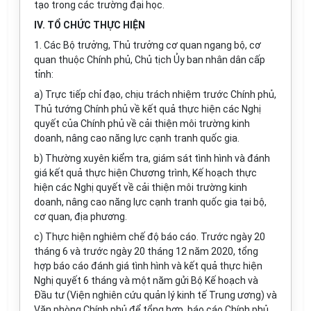
tạo trong các trường đại học.
IV. TỔ CHỨC THỰC HIỆN
1. Các Bộ trưởng, Thủ trưởng cơ quan ngang bộ, cơ
quan thuộc Chính phủ, Chủ tịch Ủy ban nhân dân cấp
tỉnh:
a) Trực tiếp chỉ đạo, chịu trách nhiệm trước Chính phủ,
Th
ủ
tướng Chính phủ về kết quả thực hiện các Nghị
quyết của Chính phủ về cải thiện môi trư
ờ
ng kinh
doanh, nâng cao năng lực cạnh tranh quốc gia.
b) Thường xuyên kiểm tra, giám sát t
ì
nh hình và đánh
giá kết quả thực hiện Chương trình, Kế hoạch thực
hiện các Nghị quyết về cải thiện môi trường kinh
doanh, nâng cao năng lực cạnh tranh quốc gia tại bộ,
cơ quan, địa phương.
c) Thực hiện nghiêm chế độ báo cáo. Trước ngày 20
tháng 6 và trước ngày 20 tháng 12 năm 2020, t
ổ
ng
hợp báo cáo đánh giá tình hình và kết quả thực hiện
Nghị quyết 6 tháng và một năm gửi Bộ Kế hoạch và
Đầu tư (Viện nghiên cứu quản lý kinh tế Trung ương) và
Văn phòng Chính phủ để tổng hợp, báo cáo Chính phủ,