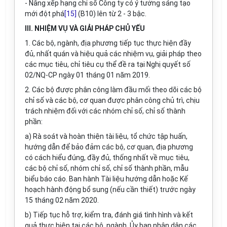
- Nâng xếp hạng chỉ số Công ty có ý tư
ở
ng sáng tạo
mới đột phá
[15]
(B10) lên từ 2 - 3 bậc.
III. NHIỆM VỤ VÀ GIẢI PHÁP CHỦ YẾU
1. Các bộ, ngành, địa phương tiếp tục thực hiện đầy
đủ, nhất quán và hiệu quả các nhiệm vụ, giải pháp theo
các mục tiêu, chỉ tiêu cụ thể đề ra tại Nghị quyết số
02/NQ-CP ngày 01 tháng 01 năm 2019.
2. Các bộ được phân công làm đầu mối theo dõi các bộ
chỉ số và các bộ, cơ quan được phân công chủ trì, chịu
trách nhiệm đối với các nhóm chỉ số, chỉ số thành
phần:
a) Rà soát và hoàn thiện tài liệu, tổ chức tập huấn,
hướng dẫn để bảo đảm các bộ, cơ quan, địa phương
có cách hiểu đúng, đầy đủ, thống nhất về mục tiêu,
các bộ chỉ số, nhóm chỉ số, chỉ số thành phần, mẫu
biểu báo cáo. Ban hành Tài liệu hướng dẫn hoặc Kế
hoạch hành động bổ sung (nếu cần thiết) trước ngày
15 tháng 02 năm 2020.
b) Tiếp tục hỗ trợ, kiểm tra, đánh giá tình hình và kết
quả thực hiện tại các bộ, ngành, Ủy ban nhân dân các