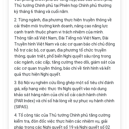
Thủ tướng Chính
phủ tại Phiên họp Chính phủ thường
k
ỳ
tháng 6 tháng và cu
ối năm.
2. Từng ngành, địa phương thực hiện truy
ề
n thông v
ề
cải thiện môi trường kinh
doanh,
nâng cao
n
ăng lực
cạnh tranh thuộc phạm vi trách nhiệm c
ủ
a mình.
Thô
n
g t
ấ
n
xã
Việt Na
m
, Đài Tiếng nói Việt Nam, Đà
i
Truyền hình Việt Nam và các c
ơ
quan báo
c
hí ch
ủ
động
hỗ trợ các bộ, cơ quan, địa phương t
ổ
chức truyền
thông; quán triệt, phổ biến Nghị quyết sâu rộng trong
các ngành, các cấp; tăng cường theo dõi, giám sát của
các cơ quan truyền thông, báo chí về tình hình và k
ế
t
quả thực hiện Nghị quyết.
3. Bộ Nội vụ nghiên cứu lồng ghép một số tiêu chí đánh
giá, xếp hạng việc thực thi Nghị quyết vào nội dung
khảo sát hàng năm của chỉ số cải cách hành chính
(PAR Index) và chỉ số hài lòng về sự phục vụ hành chính
(SIPAS).
4. T
ổ
công tác của Thủ tướng Chính phủ t
ă
ng cường
kiểm tra, đôn đốc việc thực h
i
ện các nhiệm vụ, giải
pháp trong các Nghị quyết số 19 và Nghị quyết số 02