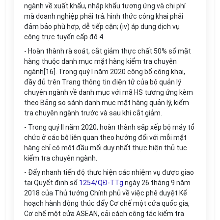
ngành về xuất khẩu, nhập khẩu tương ứng và chi phí
mà doanh nghiệp phải trả; hình thức công khai phải
đảm bảo phù hợp, dễ tiếp cận; (iv) áp dụng dịch vụ
công trực tuyến cấp độ 4.
- Hoàn thành rà soát, cắt giảm thực chất 50% số mặt
hàng thuộc danh mục mặt hàng kiểm tra chuyên
ngành[16]. Trong quý I năm 2020 công bố công khai,
đầy đủ trên Trang thông tin điện tử của bộ quản lý
chuyên ngành về danh mục với mã HS tương ứng kèm
theo Bảng so sánh danh mục mặt hàng quản lý, kiểm
tra chuyên ngành trước và sau khi cắt giảm.
- Trong quý II năm 2020, hoàn thành sắp xếp bộ máy tổ
chức ở các bộ liên quan theo hướng đối với mỗi mặt
hàng chỉ có một đầu mối duy nhất thực hiện thủ tục
kiểm tra chuyên ngành.
- Đẩy nhanh tiến độ thực hiện các nhiệm vụ được giao
tại Quyết định số
1254/QĐ-TTg
ngày 26 tháng 9 năm
2018 của Thủ tướng Chính phủ về việc phê duyệt Kế
hoạch hành động thúc đẩy Cơ chế một cửa quốc gia,
Cơ chế một cửa ASEAN, cải cách công tác kiểm tra