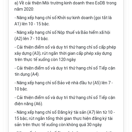
a)
V
ề cải thiện Môi trường kinh doanh theo EoDB trong
n
ă
m 2020:
- Nâng xếp hạng chỉ số Khởi sự kinh doanh (gọi tắt là
A
1
) lên 10 - 15 bậc.
- Nâng xếp hạng chỉ số Nộp thuế và Bảo hiểm xã hội
(A2) lên 7 - 10 bậc.
- Cải thiện điểm số và duy trì thứ hạng ch
ỉ
số cấp phép
xây dựng (A3); rút ng
ắ
n thời gian cấp phép xây dựng
trên thực tế xuống còn 120 ngày.
- Cải thiện điểm số và duy trì thứ hạng chỉ số Tiếp cận
tín dụng (A4).
- Nâng xếp hạng chỉ số Bảo vệ nhà đ
ầ
u tư (A5) lên 7 -
10 bậc.
- Cải thiện điểm số và duy trì thứ hạng chỉ số Tiếp cận
điện năng (A6).
- Nâng xếp hạng chỉ số Đ
ă
ng ký tài sản (A7) lên từ 10 -
15 bậc; rút ngắn tổng thời gian thực hiện đăng ký tài
sản trên thực tế xuống còn không quá 30 ngày.