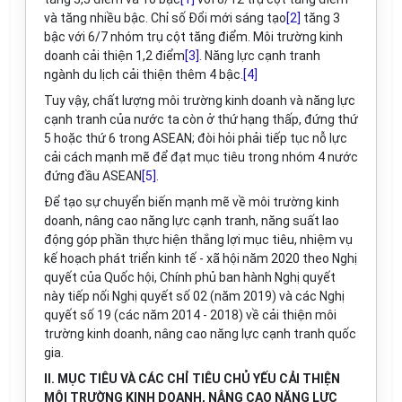
và t
ă
ng nhiều bậc. Chỉ số Đổi mới sáng tạo
[2]
tăng 3
bậc với 6/7 nhóm trụ cột tăng điểm. Môi trường kinh
doanh cải thiện 1,2 điểm
[3]
. Năng lực cạnh tranh
ngành du lịch cải thiện thêm 4 bậc.
[4]
Tuy vậy, chất lượng môi trường kinh doanh và năng lực
cạnh tranh c
ủ
a nước ta còn ở thứ hạng thấp, đứng thứ
5 hoặc thứ 6 trong ASEAN; đòi hỏi phải tiếp tục nỗ lực
cải cách mạnh mẽ để đạt mục tiêu trong nhóm 4 nước
đ
ứng đầu ASEAN
[5]
.
Đ
ể
tạo sự chuyển biến mạnh mẽ về môi trường kinh
doanh, nâng cao năng lực cạnh tranh, năng suất lao
động góp phần thực hiện thắng lợi mục tiêu, nhiệm vụ
kế hoạch phát triển kinh tế - xã hội năm 2020 theo Nghị
quyết của Quốc hội, Chính phủ ban hành Nghị quyết
này tiếp nối Nghị quyết số 02 (năm 2019) và các Nghị
quyết số 19 (các năm 2014 - 2018) về cải thiện môi
trường kinh doanh, nâng cao năng lực cạnh tranh quốc
gia.
II. MỤC TIÊU VÀ CÁC CHỈ TIÊU CHỦ YẾU CẢI THIỆN
MÔI TRƯỜNG KINH DOANH, NÂNG CAO NĂNG LỰC