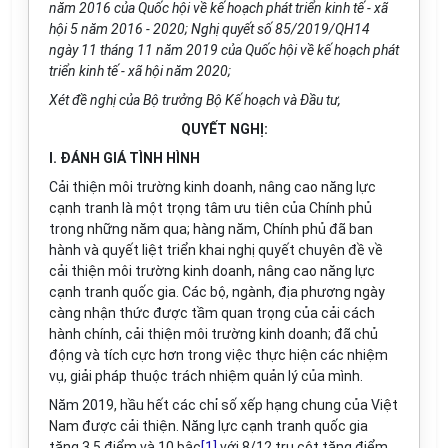
năm 2016 của Quốc hội về kế hoạch phát triển kinh tế - xã
hội 5 năm 2016 - 2020
;
Nghị quyết số 85/2019/QH14
ngày 11 tháng 11 năm 2019 của Quốc hội về kế hoạch phát
triển kinh t
ế
- xã hộ
i
năm 2020;
Xét đề nghị của Bộ trư
ở
ng Bộ Kế hoạch và Đầu tư,
QUYẾT NGHỊ:
I. ĐÁNH GIÁ TÌNH HÌNH
C
ả
i thiện môi trường kinh doanh, nâng cao năng lực
cạnh
tr
anh là một trọng tâm ưu tiên của Chính phủ
trong những năm qua; hàng năm, Chính phủ đã ban
hành và quyết liệt triển khai nghị quyết chuyên đề về
cải thiện môi trường kinh doanh, nâng cao năng lực
cạnh tranh quốc gia. Các bộ, ngành, địa phương ngày
càng nhận thức được t
ầ
m quan trọng c
ủ
a cải cách
hành chính, cải thiện môi trường kinh doanh; đã chủ
động và tích cực hơn trong việc thực hiện các nhiệm
vụ, giải pháp thuộc trách nhiệm quản lý của mình.
Năm 2019, hầu hết các ch
ỉ
số xếp hạng chung của Việt
Nam được cải thiện. N
ă
ng lực cạnh tranh quốc gia
tăng 3,5 điểm và 10 bậc
[1]
với 8/12 trụ cột tăng điểm