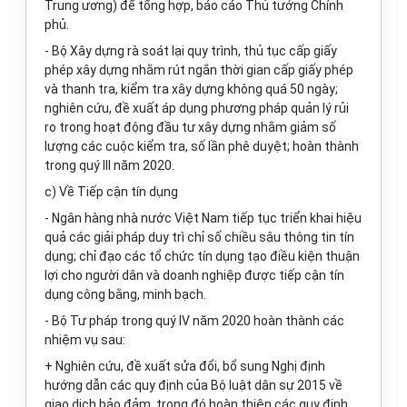
Trung ương) để tổng hợp, báo cáo Thủ tướng Chính
phủ.
- Bộ Xây dựng rà soát lại quy trình, thủ tục cấp giấy
phép xây dựng nhằm rút ngắn thời gian cấp giấy phép
và thanh tra, kiểm tra xây dựng không quá 50 ngày;
nghiên cứu, đề xuất áp dụng phương pháp quản lý rủi
ro trong hoạt động đầu tư xây dựng nhằm giảm số
lượng các cuộc kiểm tra, số lần phê duyệt; hoàn thành
trong quý III năm 2020.
c) Về Tiếp cận tín dụng
- Ngân hàng nhà nước Việt Nam tiếp tục triển khai hiệu
quả các giải pháp duy trì chỉ số chiều sâu thông tin tín
dụng; chỉ đạo các tổ chức tín dụng tạo điều kiện thuận
lợi cho người dân và doanh nghiệp được tiếp cận tín
dụng công bằng, minh bạch.
- Bộ Tư pháp trong quý IV năm 2020 hoàn thành các
nhiệm vụ sau:
+ Nghiên cứu, đề xuất sửa đổi, bổ sung Nghị định
hướng dẫn các quy định của Bộ luật dân sự 2015 về
giao dịch bảo đảm, trong đó hoàn thiện các quy định