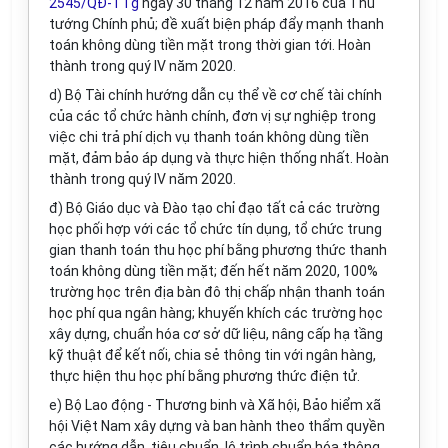
2545/QĐ-TTg
ngày 30 tháng 12 năm 2016 của Thủ
tướng Chính phủ; đề xuất biện pháp đẩy mạnh thanh
toán không dùng tiền mặt trong thời gian tới. Hoàn
thành trong quý IV năm 2020.
d) Bộ Tài chính hướng dẫn cụ thể về cơ chế tài chính
của các tổ chức hành chính, đơn vị sự nghiệp trong
việc chi trả phí dịch vụ thanh toán không dùng tiền
mặt, đảm bảo áp dụng và thực hiện thống nhất. Hoàn
thành trong quý IV năm 2020.
đ) Bộ Giáo dục và Đào tạo chỉ đạo tất cả các trường
học phối hợp với các tổ chức tín dụng, tổ chức trung
gian thanh toán thu học phí bằng phương thức thanh
toán không dùng tiền mặt; đến hết năm 2020, 100%
trường học trên địa bàn đô thị chấp nhận thanh toán
học phí qua ngân hàng; khuyến khích các trường học
xây dựng, chuẩn hóa cơ sở dữ liệu, nâng cấp hạ tầng
kỹ thuật để kết nối, chia sẻ thông tin với ngân hàng,
thực hiện thu học phí bằng phương thức điện tử.
e) Bộ Lao động - Thương binh và Xã hội, Bảo hiểm xã
hội Việt Nam xây dựng và ban hành theo thẩm quyền
các hướng dẫn, tiêu chuẩn, lộ trình chuẩn hóa thông