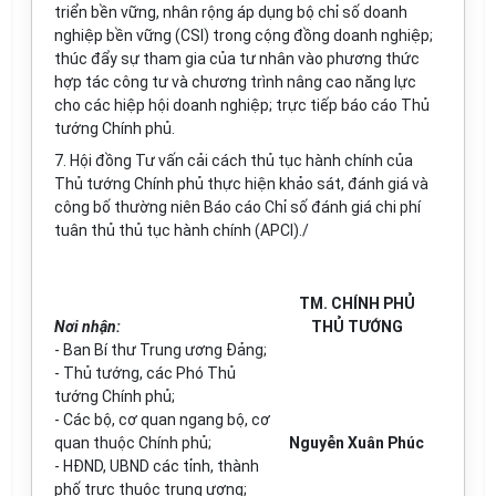
tr
iển bền vững, nhân rộng áp dụng bộ ch
ỉ
số doanh
nghiệp bền vững (CSI) trong cộng đồng doanh nghiệp;
thúc đẩy sự tham gia của tư nhân vào phương thức
hợp tác công tư và chương
tr
ình nâng cao năng lực
cho các hiệp hội doanh nghiệp; trực tiếp báo cáo Thủ
tướng Chính phủ.
7. Hội đồng Tư vấn cải cách thủ tục hành chính của
Thủ tướng Chính ph
ủ
thực hiện khảo sát, đánh giá và
công bố thường niên Báo cáo Chỉ số đánh giá chi phí
tuân thủ thủ tục hành chính (APCI)./
TM. CHÍNH PHỦ
Nơi nhận:
THỦ TƯỚNG
- Ban Bí thư Trung ương Đảng;
- Thủ tướng, các Phó Th
ủ
tướng Chính phủ;
- Các bộ, cơ quan ngang bộ, cơ
quan thuộc Chính phủ;
Nguyễn Xuân Phúc
- HĐND, UBND các t
ỉ
nh, thành
phố trực thuộc trung ươn
g
;