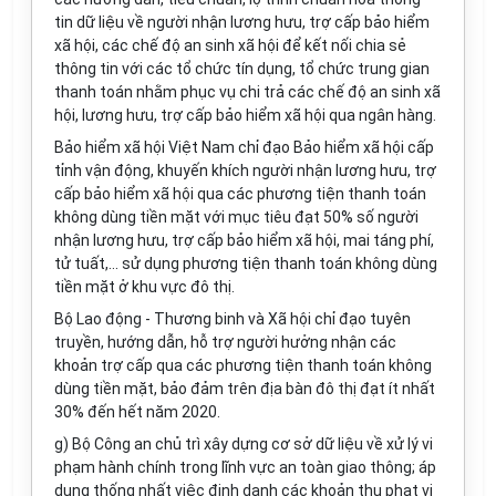
tin dữ liệu về người nhận lương hưu, trợ cấp bảo hiểm
xã hội, các chế độ an sinh xã hội để kết nối chia sẻ
thông tin với các tổ chức tín dụng, tổ chức trung gian
thanh toán nhằm phục vụ chi trả các chế độ an sinh xã
hội, lương hưu, trợ cấp bảo hiểm xã hội qua ngân hàng.
Bảo hiểm xã hội Việt Nam chỉ đạo Bảo hiểm xã hội cấp
tỉnh vận động, khuyến khích người nhận lương hưu, trợ
cấp bảo hiểm xã hội qua các phương tiện thanh toán
không dùng tiền mặt với mục tiêu đạt 50% số người
nhận lương hưu, trợ cấp bảo hiểm xã hội, mai táng phí,
tử tuất,... sử dụng phương tiện thanh toán không dùng
tiền mặt ở khu vực đô thị.
Bộ Lao động - Thương binh và Xã hội chỉ đạo tuyên
truyền, hướng dẫn, hỗ trợ người hưởng nhận các
khoản trợ cấp qua các phương tiện thanh toán không
dùng tiền mặt, bảo đảm trên địa bàn đô thị đạt ít nhất
30% đến hết năm 2020.
g) Bộ Công an chủ trì xây dựng cơ sở dữ liệu về xử lý vi
phạm hành chính trong lĩnh vực an toàn giao thông; áp
dụng thống nhất việc định danh các khoản thu phạt vi