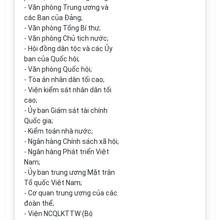
- V
ă
n ph
ò
ng Trung ương và
các Ban của Đảng;
- Văn phòng Tổng Bí thư;
- Văn phòng Ch
ủ
tịch nước;
- Hội đồng dân tộc và các Ủy
ban của Quốc hội;
- Văn phòng Quốc hội;
- Tòa án nhân dân tối cao;
- Viện kiểm sát nhân dân t
ối
cao;
- Ủy ban Giám sát tài chính
Quốc gia;
- Kiểm toán nhà nước;
- Ngân hàng Chính sách xã hội;
- Ngân hàng Phát triển Việt
Nam;
- Ủy ban trung ương Mặt trận
Tổ qu
ố
c Việt Nam;
- Cơ quan tr
u
ng ương của các
đoàn thể;
- Viện NCQLKTTW (Bộ