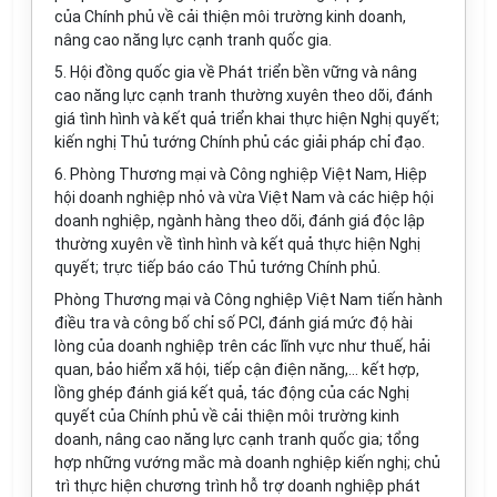
của Chính phủ về cải thiện môi trường kinh doanh,
nâng cao năng lực cạnh tranh quốc gia.
5. Hội đồng quốc gia về Phát triển bền vững và nâng
cao năng lực cạnh tranh thường xuyên theo dõi, đánh
giá tình hình và k
ế
t quả triển khai thực hiện Nghị quyết;
kiến nghị Thủ tướng Chính phủ các giải pháp chỉ đạo.
6. Phòng Thương mạ
i
và Công nghiệp Việt Nam, Hiệp
hội doanh nghiệp nhỏ và vừa V
i
ệt Nam và các hiệp hội
doanh nghiệp, ngành hàng theo dõi, đánh giá độc lập
thường xuyên về tình hình và kết quả thực hiện Nghị
quyết; trực tiếp báo cáo Thủ tướng Chính phủ.
Phòng Thương mại và Công nghiệp Việt Nam tiến hành
điều tra và công bố chỉ số PCI, đánh g
i
á mức độ hài
lòng của doanh nghiệp trên các lĩnh vực như thuế, hải
quan, bảo hiểm xã hội, tiếp cận điện năng,... kết hợp,
lồng ghép đánh giá kết qu
ả
, tác động của các Nghị
quyết của Chính phủ về cải thiện môi trường kinh
doanh, nâng cao năng lực cạnh tranh quốc gia; tổng
hợp những vướng mắc mà doanh nghiệp kiến nghị; chủ
trì thực hiện chương trình hỗ trợ doanh nghiệp phát