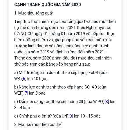
CẠNH TRANH QUỐC GIA NĂM 2020
1. Mục tiêu tổng quát
Tiếp tục thực hiện mục tiêu tổng quát và các mục tiêu
cụ thể định hướng đến năm 2021 theo Nghị quyết số
02/NQ-CP ngày 01 tháng 01 n
ă
m 2019 về tiếp tục thực
hiện những nh
i
ệm vụ, giả
i
pháp chủ yếu cải thiện môi
trường kinh doanh và nâng cao năng lực cạnh tranh
quốc gia năm 2019 và định hướng đến năm 2021.
Trong đó, năm 2020 phấn đấu đạt mục tiêu cải thiện
thứ bậc trên các bảng xếp hạng như sau:
a) Môi trường kinh doanh theo xếp hạng EoDB (của
WB)
[6]
lên 10 bậc.
b) Năng lực cạnh tranh theo xếp hạng GCI 4.0 (của
WEF)
[7]
lên 5 bậc.
c) Đổi mới sáng tạo theo xếp hạng GII (của WIPO)
[8]
l
ê
n
3 - 4 bậc.
d) Chính phủ điện tử (của UN)
[9]
lên 10 - 15 bậc.
2. Một số mục tiêu cụ thể