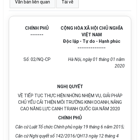
Văn bản liên quan
Tải về
CHÍNH PHỦ
CỘNG HÒA XÃ HỘI CHỦ NGHĨA
-------
VIỆT NAM
Độc lập - Tự do - Hạnh phúc
---------------
Số:
02
/
NQ-
CP
Hà Nội, ngày
01
tháng
01
năm
20
20
NGHỊ QUYẾT
VỀ TIẾP TỤC THỰC HIỆN NHỮNG NHIỆM VỤ, GIẢI PHÁP
CHỦ YẾU CẢI THIỆN MÔI TRƯỜNG KINH DOANH, NÂNG
CAO NĂNG LỰC CẠNH TRANH QUỐC GIA NĂM 2020
CHÍNH PHỦ
Căn cứ Luật Tổ chức Chính phủ ngày 19 tháng 6 năm 2015;
Căn cứ Nghị quyết số 142/2016/QH13 ngày 12 tháng 4