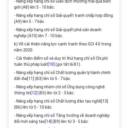
- Nâng xếp hạng chỉ s
ố
Giao dịch thương mại qua bi
ê
n
giới (A8) lên 5 - 10 bậc.
- Nâng xếp hạng chỉ số Giải quyết tranh chấp hợp đồng
(A9) lên 5 - 7 bậc.
- Nâng xếp hạng chỉ số Giải quyết phá sản doanh
nghiệp (A10) lên 7 - 10 bậc.
b)
V
ề c
ả
i thiện năng lực cạnh tranh theo GCI 4.0 trong
năm 2020
:
- Cải thiện điểm số và duy trì thứ hạng chỉ số Chi phí
tuân thủ pháp luật
[10]
(gọi t
ắ
t là B
1
).
- Nâng xếp hạng chỉ số Chất lượng quản lý hành chính
đất đai
[11]
(B3) lên từ 5 - 7 bậc.
- Nâng xếp hạng nhóm chỉ s
ố Ứng
dụng công nghệ
thông tin
[12]
(B5) lên từ 2 - 3 bậc
.
- Nâng x
ế
p hạng chỉ số Chất lượng đào tạo nghề
[13]
(B6)
l
ên từ 5 - 10 bậc.
- Nâng xếp hạng chỉ số Tăng trưởng về doanh nghiệp
đổi mới sáng tạo
[14]
(B9) lên từ 3 - 5 bậc.