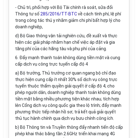
- Chủ trì, phối hợp với Bộ Tài chính rà soát, sửa đổi
Thông tư số
285/2016/TT-BTC
về cách tính phí, lệ phí
trong công tác thú y nhằm giảm chi phí bất hợp lý cho
doanh nghiệp,
d) Bộ Giao thông vận tải nghiên cứu, đề xuất và thực
hiện các giải pháp nhằm hạn chế việc áp đặt và gia
tăng phí của các hãng tàu và phụ phí của cảng.
6. Đẩy mạnh thanh toán không dùng tiền mặt và cung
cấp dịch vụ công trực tuyến cấp độ 4
a) Bộ trưởng, Thủ trưởng cơ quan ngang bộ chỉ đạo
thực hiện cung cấp ít nhất 30% số dịch vụ công trực
tuyến thuộc thẩm quyền giải quyết ở cấp độ 4; cho
phép người dân, doanh nghiệp thanh toán không dùng
tiền mặt bằng nhiều phương tiện khác nhau; tích hợp
lên Cổng dịch vụ công quốc gia theo lộ trình; đẩy mạnh
phương thức tiếp nhận hồ sơ, trả kết quả giải quyết
thủ tục hành chính qua dịch vụ bưu chính công ích.
b) Bộ Thông tin và Truyền thông đẩy nhanh tiến độ cấp
phép khai thác băng tần 2.6GHz triển khai mạng 4G