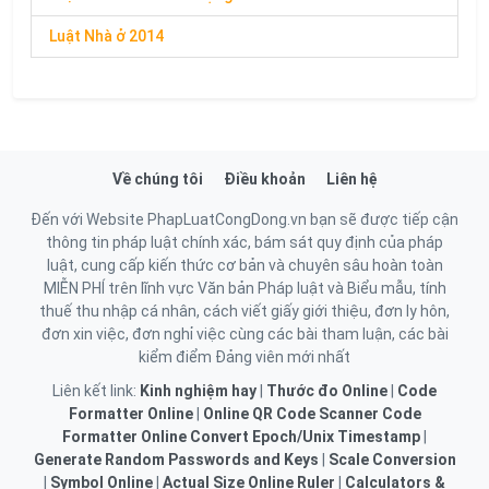
Luật Nhà ở 2014
Về chúng tôi
Điều khoản
Liên hệ
Đến với Website PhapLuatCongDong.vn bạn sẽ được tiếp cận
thông tin pháp luật chính xác, bám sát quy định của pháp
luật, cung cấp kiến thức cơ bản và chuyên sâu hoàn toàn
MIỄN PHÍ trên lĩnh vực Văn bản Pháp luật và Biểu mẫu, tính
thuế thu nhập cá nhân, cách viết giấy giới thiệu, đơn ly hôn,
đơn xin việc, đơn nghỉ việc cùng các bài tham luận, các bài
kiểm điểm Đảng viên mới nhất
Liên kết link:
Kinh nghiệm hay
|
Thước đo Online
|
Code
Formatter Online
|
Online QR Code Scanner
Code
Formatter Online
Convert Epoch/Unix Timestamp
|
Generate Random Passwords and Keys
|
Scale Conversion
|
Symbol Online
|
Actual Size Online Ruler
|
Calculators &