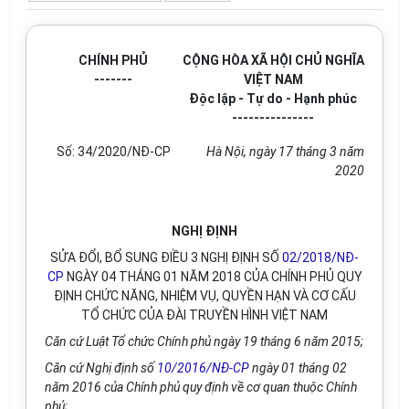
CHÍNH PHỦ
CỘNG HÒA XÃ HỘI CHỦ NGHĨA
-------
VIỆT NAM
Độc lập - Tự do - Hạnh phúc
---------------
Số: 34/2020/NĐ-CP
Hà Nội, ngày 17 tháng 3 năm
2020
NGHỊ ĐỊNH
SỬA ĐỔI, BỔ SUNG ĐIỀU 3 NGHỊ ĐỊNH SỐ
02/2018/NĐ-
CP
NGÀY 04 THÁNG 01 NĂM 2018 CỦA CHÍNH PHỦ QUY
ĐỊNH CHỨC NĂNG, NHIỆM VỤ, QUYỀN HẠN VÀ CƠ CẤU
TỔ CHỨC CỦA ĐÀI TRUYỀN HÌNH VIỆT NAM
Căn cứ Luật Tổ chức Chính phủ ngày 19 tháng 6 năm 2015;
Căn cứ Nghị định số
10/2016/NĐ-CP
ngày 01 tháng 02
năm 2016 của Chính phủ quy định về cơ quan thuộc Chính
phủ;