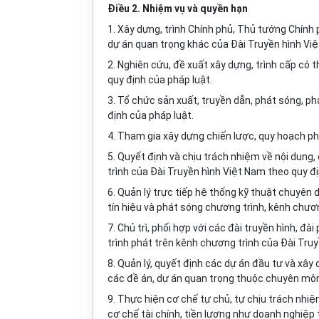
Điều 2. Nhiệm vụ và quyền hạn
1. Xây dựng, trình Chính phủ, Thủ tướng Chính 
dự án quan trọng khác của Đà
i
Truyền hình Việ
2. Nghiên cứu, đề xuất xây dựng, trình cấp có
quy định của pháp luật.
3. Tổ chức sản xuất, truyền dẫn, phát sóng, phá
định của pháp luật.
4. Tham gia xây dựng chiến lược, quy hoạch ph
5. Quyết định và chịu trách nhiệm về nội dung
trình của Đài Truyền hình Việt Nam theo quy đị
6. Quản lý trực tiếp hệ thống kỹ thuật chuyên
tín hiệu và phát sóng chương trình, kênh chươn
7. Chủ trì, phối hợp với các đài truyền h
ì
nh, đài
trình phát trên kênh chương trình của Đài Tru
8. Quản lý, quyết định các dự án đầu tư và xây
các đề án, dự án quan trọng thuộc chuyên môn
9. Thực hiện cơ chế tự chủ, tự chịu trách nhi
cơ chế tài chính, tiền lương như doanh nghiệp 