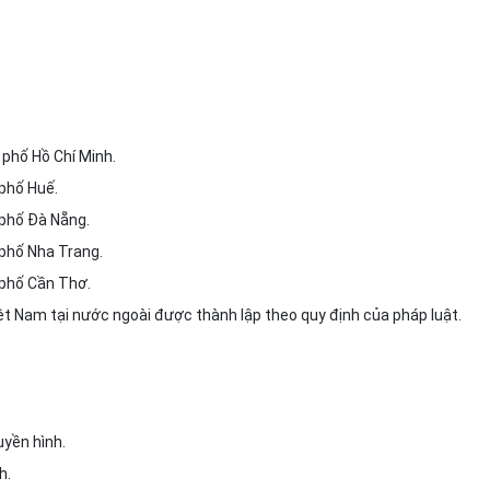
 phố Hồ Chí Minh.
 phố Huế.
 phố Đà N
ẵ
ng.
 phố Nha Trang.
 phố
C
ần Thơ.
ệt Nam tại nước ngoài được thành lập theo quy định của pháp luật.
uyền hình.
h.