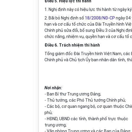
Điều 5. Hiệu lực thi hành
1. Nghị định này có hiệu lực thi hành từ ngày k
2. Bãi bỏ Nghị định số
18/2008/NĐ-CP
ngày 04 
hạn và cơ cấu tổ chức của Đài Truyền hình Vi
Chính phủ sửa đổi, bổ sung
Điều 3 của Nghị đ
chức năng, nhiệm vụ, quyền hạn và cơ cấu tổ 
Điều 6. Trách nhiệm thi hành
Tổng giám đốc Đài Truyền h
ì
nh Việt Nam, các
Chính phủ và Chủ tịch Ủy ban nhân dân tỉnh, th
Nơi nhận:
- Ban Bí thư Trung ương Đảng;
- Thủ tướng, các Phó Thủ tướng Chính phủ;
- Các bộ, cơ quan ngang bộ, cơ quan thuộc Chí
phủ;
- HĐND, UBND các tỉnh, thành phố trực thuộc
trung ương;
- Văn phòng Trung ương và các Ban của Đảng;