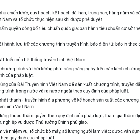
phủ chiến lược, quy hoạch, kế hoạch dài hạn, trung hạn, hàng năm và c
t Nam và tổ chức thực hiện sau khi được phê duyệt.
 thẩm quyền công bố tiêu chuẩn quốc gia; ban hành tiêu chuẩn cơ sở th
t hành, lưu trữ các chương trình truyền hình, báo điện tử, báo in theo 
át triển của hệ thống truyền hình Việt Nam.
, chương trình và thời lượng phát sóng hàng ngày trên các kênh chươn
nh của pháp luật.
 dùng của Đài Truyền hình Việt Nam để sản xuất chương trình, truyền d
g trình trong nước và ra nước ngoài theo quy định của pháp luật.
 phát thanh - truyền hình địa phương về kế hoạch sản xuất các chương
yền hình Việt Nam.
 dựng thuộc th
ẩ
m quyền theo quy định của pháp luật; tham gia thẩm đị
, nghiệp vụ được Thủ tướng Chính phủ giao.
ệm về nhiệm vụ, tổ chức bộ máy, số lượng người làm việc; được vận dụn
theo quy định của pháp luật.