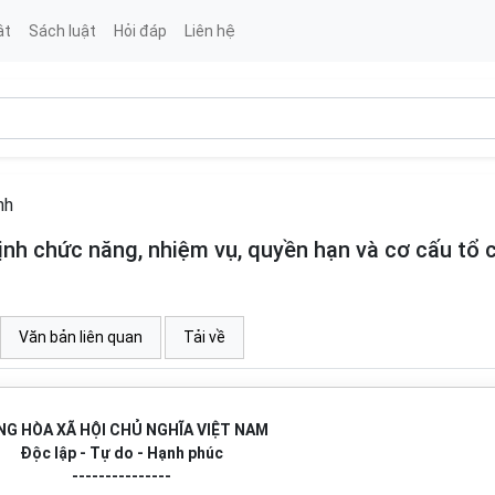
ật
Sách luật
Hỏi đáp
Liên hệ
nh
nh chức năng, nhiệm vụ, quyền hạn và cơ cấu tổ 
Văn bản liên quan
Tải về
G HÒA XÃ HỘI CHỦ NGHĨA VIỆT NAM
Độc lập - Tự do - Hạnh phúc
---------------