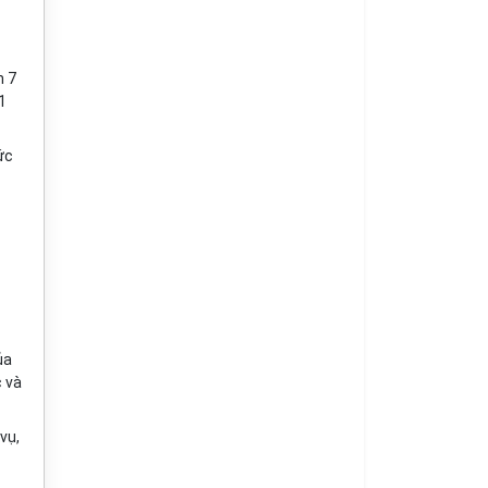
n 7
1
ức
ủa
 và
vụ,