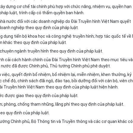
 xây dựng cơ ch
ế
tài chính ph
ù
hợp với chức năng, nhiệm vụ, quyền hạn
pháp luật, trình cấp có thẩm quyền ban hành.
nhà nước đối với các doanh nghiệp do Đài Truyền hình Việt Nam quyết
 doanh nghiệp theo quy định của pháp luật.
g dụng tiến bộ khoa học và công nghệ truyền hình; hợp tác quốc tế về l
n khác theo quy định của pháp luật.
chuyên ngành truyền hình theo quy định của pháp luật.
ình cải cách hành chính của Đài Truyền hình Việt Nam theo mục tiêu và
à nước đã được Chính phủ, Thủ tướng Chính phủ phê duyệt.
 việc, quyết định bổ nhiệm, bổ nhiệm lại, miễn nhiệm, khen thưởng, kỷ
c chế độ, chính sách đãi ngộ, đào tạo, bồi dưỡng đối với cán bộ, viên c
ài Truyền hình Việt Nam theo quy định của pháp luật hiện hành.
ớc được giao theo quy định của pháp luật.
ền; phòng, chống tham nhũng, lãng phí theo quy định của pháp luật.
eo quy định của pháp luật.
tướng Chính phủ, Bộ Thông tin và Truyền thông và các cơ quan khác có