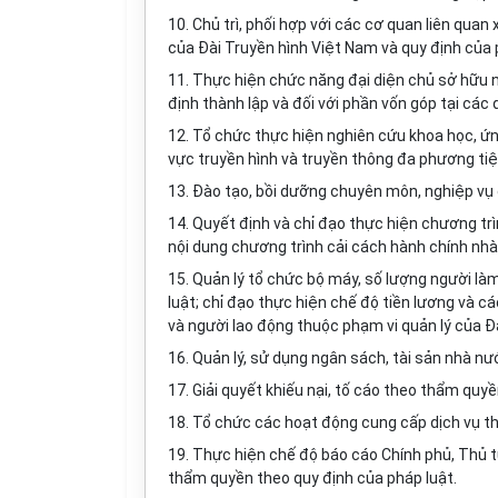
10. Chủ trì, phối hợp với các cơ quan liên quan
của Đài Truyền hình Việt Nam và quy định của 
11. Thực hiện chức năng đại diện chủ sở hữu 
định thành lập và đối với phần vốn góp tại các
12. Tổ chức thực hiện nghiên cứu khoa học, ứn
vực truyền h
ì
nh và truyền thông đa phương tiệ
13. Đào tạo, bồi dưỡng chuyên môn, nghiệp vụ 
14. Quyết định và chỉ đạo thực hiện chương tr
nội dung chương trình cải cách hành chính nh
15. Quản lý tổ chức bộ máy, số lượng người làm
luật; chỉ đạo thực hiện chế độ tiền lương và cá
và người lao động thuộc phạm vi quản lý của Đ
16. Quản lý, sử dụng ngân sách, tài sản nhà nư
17. Giải quyết khiếu nại, tố cáo theo thẩm quy
18. Tổ chức các hoạt động cung cấp dịch vụ th
19. Thực hiện chế độ báo cáo Chính phủ, Thủ 
thẩm quyền theo quy định của pháp luật.