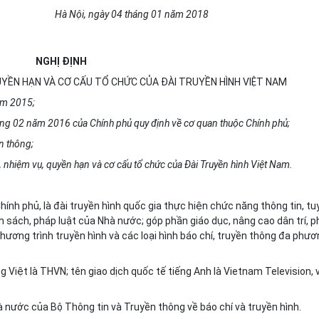
Hà Nội
, ngày
04
tháng
01
năm
2018
NGHỊ ĐỊNH
UYỀN HẠN VÀ CƠ CẤU TỔ CHỨC CỦA ĐÀI TRUYỀN HÌNH VIỆT NAM
ăm 2015;
ng 02 năm 2016 của Chính phủ quy định về cơ quan thuộc Chính phủ;
n thông;
 nhiệm vụ, quyền hạn và cơ cấu tổ chức của Đài Truyền hình Việt Nam.
hính phủ, là đài truyền hình quốc gia thực hiện chức năng thông tin, tu
h sách, pháp luật của Nhà nước; góp phần giáo dục, nâng cao dân trí, 
hương trình truyền hình và các loại hình báo chí, truyền thông đa phư
ng Việt là THVN; tên giao dịch quốc tế tiếng Anh là Vietnam Television, 
à nước của Bộ Thông tin và Truyền thông về báo chí và truyền hình.