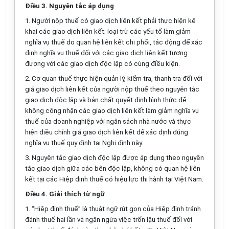
Điều 3. Nguyên tắc áp dụng
1. Người nộp thuế có giao dịch liên kết phải thực hiện kê
khai các giao dịch liên kết; loại trừ các yếu tố làm giảm
nghĩa vụ thuế do quan hệ liên kết chi phối, tác động để xác
định nghĩa vụ thuế đ
ố
i với các giao dịch liên kết tương
đương với các giao dịch độc
l
ập có cùng điều kiện.
2. Cơ quan thuế thực hiện quản lý, kiểm
tr
a, thanh tra đối với
giá giao dịch liên kết của người nộp thuế theo nguyên tắc
giao dịch độc lập và bản chất quyết định hình thức để
không công nhận các giao dịch liên kết làm giảm nghĩa vụ
thuế của doanh nghiệp với ngân sách nhà nước và thực
hiện điều chỉnh giá giao dịch liên kết để xác định đúng
nghĩa vụ thuế quy định tại Nghị định này.
3. Nguyên tắc giao dịch độc lập được áp dụng theo nguyên
tắc giao dịch giữa các bên độc lập, không có quan hệ liên
kết tại các Hiệp định thuế có hiệu lực thi hành tại Việt Nam.
Điều 4. Giải thích từ ngữ
1. “Hiệp định thuế” là thuật ngữ rút gọn của Hiệp định tránh
đánh thuế hai lần và ngăn ngừa việc trốn lậu thuế đối với