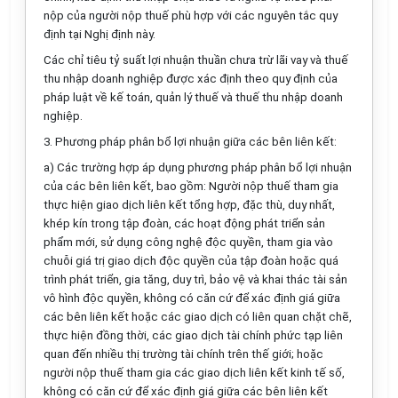
nộp của người nộp thuế phù hợp với các nguyên t
ắ
c quy
định tại Nghị định này.
Các chỉ tiêu tỷ suất lợi nhuận thuần chưa trừ lãi vay và thuế
thu nhập doanh nghiệp được xác định theo quy định của
pháp
luật
về kế toán, quản lý thuế và thuế thu nhập doanh
nghiệp.
3. Phương pháp phân bổ lợi nhuận giữa các bên liên kết:
a) Các trường hợp áp dụng phương pháp phân bổ lợi nhuận
của các bên liên kết, bao gồm: Người nộp thuế tham gia
thực hiện giao dịch liên kết t
ổ
ng h
ợ
p, đặc thù, duy nh
ấ
t,
khép kín trong tập đoàn, các hoạt động phát triển sản
phẩm mới, sử dụng công nghệ độc quyền, tham gia vào
chuỗi giá trị giao dịch độc quyền của tập đoàn hoặc quá
trình phát triển, gia tăng, duy trì, bảo vệ và khai thác tài sản
vô hình độc quyền, không có căn cứ để xác định giá giữa
các bên liên kết hoặc các giao dịch có liên quan chặt chẽ,
thực hiện đồng thời, các giao dịch tài chính phức tạp liên
quan đến nhiều thị trường tài chính trên thế giới; hoặc
người nộp thuế tham gia các giao dịch liên kết kinh tế số,
không có c
ă
n cứ để xác định giá giữa các bên liên kết