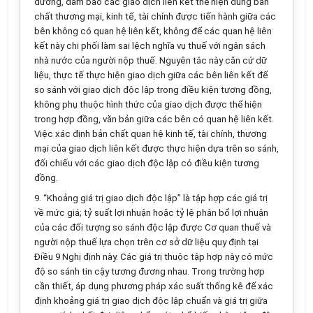
đương, đảm bảo các giao dịch liên kết thể hiện đúng bản
chất thương mại, kinh tế, tài chính được tiến hành giữa các
bên không có quan hệ liên kết, không để các quan hệ liên
kết này chi phối làm sai lệch nghĩa vụ thuế với ngân sách
nhà nước của người nộp thuế. Nguyên tắc này căn cứ dữ
liệu, thực tế thực hiện giao dịch giữa các bên liên kết để
so sánh với giao dịch độc lập trong điều kiện tương đồng,
không phụ thuộc hình thức của giao
d
ịch được thể hiện
trong hợp đồng, văn bản giữa các bên có quan hệ liên kết.
Việc xác định bản chất quan hệ kinh tế, tài chính, thương
mại của giao dịch liên kết được thực hiện dựa trên so sánh,
đối chiếu với các giao dịch độc lập có điều kiện tương
đồng.
9. “Khoảng giá trị giao dịch độc lập” là tập hợp các giá trị
về mức giá; tỷ suất lợi nhuận hoặc tỷ lệ phân bổ lợi nhuận
của các đối tượng so sánh độc lập được Cơ quan thuế và
người nộp thuế lựa chọn trên cơ sở dữ liệu quy định tại
Điều 9 Nghị định này. Các giá trị thuộc tập hợp này có mức
độ so sánh tin cậy tương đương nhau. Trong trường hợp
cần thiết, áp dụng phương pháp xác suất th
ố
ng kê để xác
định khoảng giá trị giao dịch độc lập chuẩn và giá trị giữa