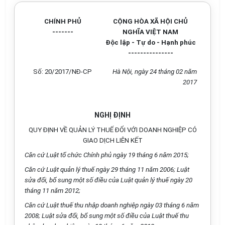
CHÍNH PHỦ
CỘNG HÒA XÃ HỘI CHỦ
-------
NGHĨA VIỆT NAM
Độc lập - Tự do - Hạnh phúc
---------------
S
ố
: 20/2017/NĐ-CP
Hà Nội, ngày 24 tháng 02 năm
20
1
7
NGHỊ ĐỊNH
QUY ĐỊNH VỀ QUẢN LÝ THUẾ ĐỐI VỚI DOANH NGHIỆP CÓ
GIAO DỊCH LIÊN KẾT
Căn cứ Luật tổ chức Chính phủ ngày 19 tháng 6 năm 2015;
Căn cứ Luật quản
lý
thuế ngày 29 tháng 11 năm 2006; Luật
sửa đổi, b
ổ
sung một s
ố
điều của Luật quản
lý
thuế ngày 20
tháng 11 năm 2012;
Căn cứ Luật thuế thu nhập doanh nghiệp ngày 03 tháng 6 năm
2008; Luật sửa đổi, b
ổ
sung một số điều của Luật thuế thu