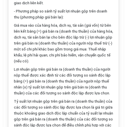
giao dịch liên kết.
- Phương pháp so sánh tỷ suất lợi nhuận gộp trên doanh
thu (phương pháp giá bán lại):
Giá mua vào của hàng hóa, dịch vụ, tài sản (giá vốn) từ bên
liên kết b
ằ
ng (=) giá bán ra (doanh thu thuần) của hàng hóa,
dịch vụ, tài sản bán lại cho bên độc lập trừ (-) lợi nhuận gộp
trên giá bán ra (doanh thu thuần) của người nộp thu
ế
trừ (-)
một số chi phí khác bao gồm trong giá mua: Thu
ế
nhập
khẩu; lệ phí hải quan; chi phí bảo hiểm, vận chuyển quốc tế
(nếu có).
Lợi nhuận gộp trên giá bán ra (doanh thu thuần) của người
nộp thuế được xác định từ các đối tượng so sánh độc lập
bằng (=) giá bán ra (doanh thu thuần) của người nộp thuế
nhân (x) tỷ suất lợi nhuận gộp trên giá bán ra (doanh thu
thuần) của các đối tượng so sánh độc lập được lựa chọn.
Tỷ suất lợi nhuận gộp trên giá bán ra (doanh thu thuần) của
các đ
ố
i tượng so sánh độc lập được lựa chọn là giá trị giữa
thuộc khoảng giao dịch độc lập chuẩn của tỷ suất lại nhuận
gộp trên giá bán ra (doanh thu thuần) của các đối tượng so
sánh độc lập được lựa chọn để điều chỉnh phù hợp với các