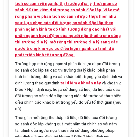
tích so sánh về ngành, thị trường địa lý, thời gian so
sánh để tìm kiếm đối tượng so sánh độc lập. Việc mở
rộng phạm vi phân tích so sánh được thực hiện như
sau: Lựa chọn các đối tượng so sánh độc lập theo
phân ngành kinh tế có tính tương đồng cao nhất với
phân ngành hoạt động của người nộp thuế trong cùng
thị trường địa lý; mở rộng thị trường địa lý sang các
nước trong khu vực có điều kiện ngành và trình độ
phát triển kinh tế tương đồng.
Trường hợp mở rộng phạm
vi phân tích lựa chọn đối tượng
so sánh độc lập tại các thị trường địa lý khác, phải phân
tích tính tương đồng và các khác biệt trọng yếu định tính và
định lượng theo quy định
tại điểm e khoản này
và khoản 2
Điều 7 Nghị định này; hoặc sử dụng số liệu, dữ liệu của các
đối tượng so sánh độc lập trong niên độ trước và thực hiện
điều chỉnh các khác biệt trọng yếu do yếu tố thời gian (nếu
có).
Thời gian mở rộng thu thập số liệu, dữ liệu của đối tượng
so sánh độc lập không quá một năm tài chính so với năm
tài chính của người nộp thu
ế
n
ế
u sử dụng phương pháp
xác định giá quy định tại khoản 2 Điều 7 Nghị định này.