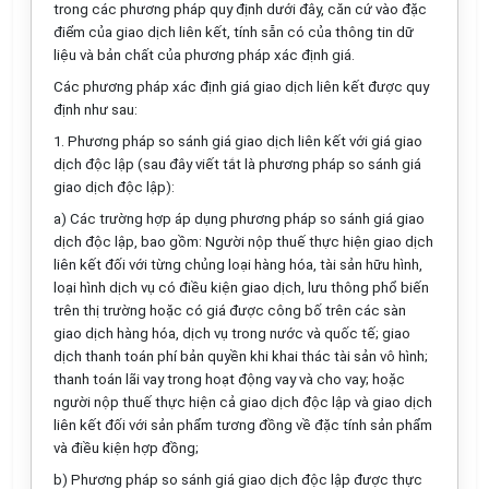
trong các phương pháp quy định dưới đây, căn cứ vào đặc
điểm của giao dịch liên kết, tính sẵn có của thông tin dữ
liệu và bản chất của phương pháp xác định giá.
Các phương pháp xác định giá giao dịch liên kết được quy
định như sau:
1. Phương pháp so sánh giá giao dịch liên kết với giá giao
dịch độc lập (sau đây viết tắt là phương pháp so sánh giá
giao dịch độc lập):
a) Các trường hợp áp dụng phương pháp so sánh giá giao
dịch độc lập, bao gồm: Người nộp thuế thực hiện giao dịch
liên kết đối với từng chủng loại hàng hóa, tài sản hữu hình,
loại hình dịch vụ có điều kiện giao dịch, lưu thông phổ biến
trên thị trường hoặc có giá được công bố trên các sàn
giao dịch hàng hóa, dịch vụ trong nước và quốc tế; giao
dịch thanh toán phí bản quyền khi khai thác tài sản vô hình;
thanh toán lãi vay trong hoạt động vay và cho vay; hoặc
người nộp thuế thực hiện cả giao
d
ịch độc lập và giao dịch
liên kết đ
ố
i với sản phẩm tương đồng về đặc tính sản phẩm
và điều kiện hợp đ
ồ
ng;
b) Phương pháp so sánh giá giao dịch độc lập được thực