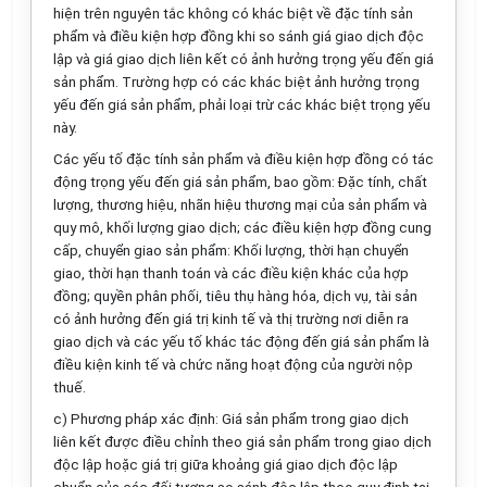
hiện trên nguyên tắc không có khác biệt về đặc tính sản
phẩm và điều kiện hợp đ
ồ
ng khi so sánh giá giao dịch độc
lập và giá giao dịch liên kết có ảnh hưởng trọng yếu đến giá
sản phẩm. Trường hợp có các khác biệt ảnh hưởng trọng
y
ế
u đ
ế
n giá sản phẩm, phải loại trừ các khác biệt trọng yếu
này.
Các yếu tố đặc tính sản phẩm và điều kiện hợp đồng có tác
động trọng yếu đến giá sản phẩm, bao gồm: Đặc tính, chất
lượng, thương hiệu, nhãn hiệu thương mại của sản phẩm và
quy mô, khối lượng giao dịch; các điều kiện h
ợ
p đồng cung
cấp, chuyển giao sản phẩm: Khối lượng, thời hạn chuyển
giao, thời hạn thanh toán và các điều kiện khác của hợp
đồng; quyền phân phối, tiêu thụ hàng hóa,
d
ịch vụ, tài sản
có ảnh hưởng đến giá trị kinh tế và thị trường nơi diễn ra
giao dịch và các yếu tố khác tác động đến giá sản phẩm là
điều kiện kinh tế và chức năng hoạt động của người nộp
thuế.
c) Phương pháp xác định: Giá sản phẩm trong giao dịch
liên kết được điều ch
ỉ
nh theo giá sản phẩm trong giao dịch
độc lập hoặc giá trị giữa khoảng giá giao dịch độc lập