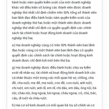
hành hoặc nắm quyền kiểm soát của một doanh nghiệp
khác với điều kiện số lượng các thành viên được doanh
nghiệp thứ nh
ấ
t chỉ định chi
ế
m trên 50% t
ổ
ng s
ố
thành viên
ban lãnh đạo điều hành hoặc nắm quyền kiểm soát của
doanh nghiệp thứ hai; hoặc một thành viên được doanh
nghiệp thứ nhất chỉ định có quyền quyết định các chính
sách tài chính hoặc hoạt động kinh doanh của doanh
nghiệp thứ hai;
e) Hai doanh nghiệp cùng có trên 50% thành viên ban lãnh
đạo hoặc cùng có một thành viên ban lãnh đạo có quyền
quyết định các chính sách tài chính hoặc hoạt động kinh
doanh được chỉ định bởi một bên thứ ba;
g) Hai doanh nghiệp được điều hành hoặc chịu sự kiểm
soát về nhân sự, tài chính và hoạt động kinh doanh bởi các
cá nhân thuộc một trong các mối quan hệ vợ, ch
ồ
ng, cha
đẻ, cha nuôi, mẹ đẻ, mẹ nuôi, con đẻ, con nuôi, anh ruột,
chị ruột, em ruột, anh rể, em rể, chị dâu, em dâu, ông nội, bà
nội, cháu nội, ông ngoại, bà ngoại, cháu ngoại, cô, chú, bác,
cậu, dì ruột và cháu ruột;
h) Hai c
ơ
sở kinh doanh có mối quan hệ trụ sở chính và cơ