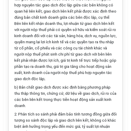
hợp nguyên tắc giao dịch độc lập giữa các bên không có
quan hệ liên kết, giao dịch liên kết phải được xác định theo
đúng bản chất kinh doanh giữa các bên độc lập, cụ thể:
Bên liên kết nhận doanh thu, lợi nhuận từ giao dịch liên kết
với người nộp thuế phải có quy
ề
n sở hữu và kiểm soát rủi ro
kinh doanh đối với các tài sản, hàng hóa, dịch vụ, nguồn lực,
quyền mang lại lợi ích kinh tế và các quyền tạo ra thu nhập
từ c
ổ
ph
ầ
n, c
ổ
phi
ế
u và các công cụ tài chính khác và
người nộp thu
ế
phát sinh chi phí từ giao dịch với bên liên
kết phải nhận được lợi ích, giá trị kinh tế trực tiếp hoặc góp
phần tạo ra doanh thu, giá trị gia tăng cho hoạt động sản
xuất, kinh doanh của người nộp thu
ế
phù hợp nguyên t
ắ
c
giao dịch độc lập;
b) Bản chất giao dịch được xác định bằng phương pháp
thu thập thông tin, chứng cứ, dữ liệu về giao dịch, rủi ro của
các bên liên kết trong thực ti
ễ
n hoạt động sản xuất kinh
doanh.
2. Phân tích so sánh phải đảm bảo tính tương đồng giữa đối
tượng so sánh độc lập và giao
d
ịch liên kết, không có khác
biệt ảnh hưởng trọng y
ế
u đến mức giá; tỷ suất lợi nhuận