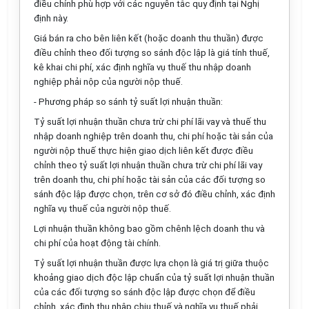
điều chỉnh phù hợp với các nguyên tắc quy định tại Nghị
đ
ị
nh này.
Giá bán ra cho bên liên kết (hoặc doanh thu thuần) được
điều chỉnh theo đ
ố
i tượng so sánh độc
l
ập là giá tính thuế,
kê khai chi phí, xác định nghĩa
v
ụ thu
ế
thu nhập doanh
nghiệp phải nộp của người nộp thu
ế
.
- Phương pháp so sánh tỷ suất lợi nhuận thuần:
Tỷ suất lợi nhuận thuần chưa trừ chi phí lãi vay và thuế thu
nhập doanh nghiệp trên doanh thu, chi phí hoặc tài sản của
người nộp thuế thực hiện giao dịch liên kết được điều
chỉnh theo tỷ suất lợi nhuận thu
ầ
n chưa trừ chi phí lãi vay
trên doanh thu, chi phí hoặc tài sản của các đối tượng so
sánh độc lập được chọn, trên cơ sở đó điều chỉnh, xác định
nghĩa vụ thuế của người nộp thuế.
Lợi nhuận thuần không bao gồm chênh lệch doanh thu và
chi phí của hoạt động tài chính.
Tỷ suất lợi nhuận thuần được lựa chọn là giá trị giữa thuộc
khoảng giao dịch độc lập chuẩn của tỷ suất lợi nhuận thuần
của các đ
ố
i tượng so sánh độc lập được chọn để điều
chỉnh, xác định thu nhập chịu thu
ế
và nghĩa vụ thu
ế
phải