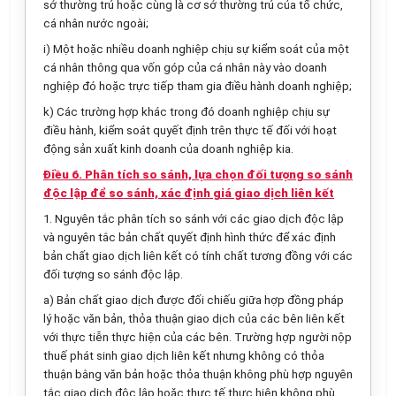
sở thường trú hoặc cùng là cơ sở thường trú của tổ chức,
cá nhân nước ngoài;
i) Một hoặc nhiều doanh nghiệp chịu sự kiểm soát của một
cá nhân thông qua vốn góp của cá nhân này vào doanh
nghiệp đó hoặc trực tiếp tham gia điều hành doanh nghiệp;
k) Các trường hợp khác trong đó doanh nghiệp chịu sự
điều hành, ki
ể
m soát quyết định tr
ê
n thực tế đối với hoạt
động sản xuất kinh doanh của doanh nghiệp kia.
Điều 6. Phân tích so sánh, lựa chọn đối tượng so sánh
độc lập để so sánh, xác định giá giao dịch liên kết
1. Nguyên tắc phân tích so sánh với các giao dịch độc lập
và nguyên tắc bản chất quyết định h
ì
nh thức để xác định
bản chất giao dịch liên kết có tính chất tương đồng với các
đối tượng so sánh độc lập.
a) Bản chất giao dịch được đối chiếu giữa hợp đồng pháp
lý hoặc văn bản, thỏa thuận giao dịch của các bên liên kết
với thực tiễn thực hiện của các bên. Trường hợp người nộp
thuế phát sinh giao dịch liên kết nhưng không có thỏa
thuận bằng văn bản hoặc thỏa thuận không phù hợp nguyên
t
ắ
c giao dịch độc lập hoặc thực tế thực hiện không phù