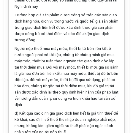
chuẩn của các đối tượng so sánh độc lập theo quy định tại
Nghị định này.
Trường hợp giá sản phẩm được công bố trên các sàn giao
d
ịch hàng hóa, dịch vụ trong nước và quốc tế, giá sản phẩm
trong giao dịch liên kết được xác định theo giá sản phẩm
được công bố có thời điểm và các điều kiện giao dịch
tương đồng.
Người nộp thuế mua máy móc, thiết bị từ bên liên kết ở
nước ngoài phải có tài liệu, chứng từ chứng minh giá mua
máy móc, thiết bị tuân theo nguyên tắc giao dịch độc lập
tại thời điểm mua: Đối với máy móc, thiết bị mới, giá so sánh
là giá hóa đơn bên liên kết mua máy móc, thiết bị đó từ bên
độc lập; đối với máy móc, thiết bị đã qua sử dụng, phải có
hóa đơn, chứng từ gốc tại thời điểm mua, khi đó giá trị tài
sản được xác định lại theo quy định hiện hành của pháp luật
về hướng dẫn quản lý, sử dụng và trích khấu hao tài sản cố
định.
d) Kết quả xác định giá giao dịch liên kết là giá tính thuế để
kê khai, xác định số thuế thu nhập doanh nghiệp phải nộp,
nhưng không làm giảm nghĩa vụ thuế phải nộp ngân sách
nhà nước của người nộp thuế.