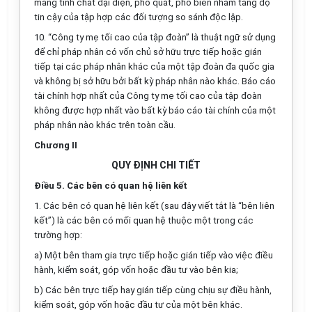
mang tính chất đại diện, phổ quát, phổ biến nhằm t
ă
ng độ
tin cậy của tập hợp các đối tượng so sánh độc lập.
10. “Công ty mẹ tối cao của tập đoàn” là thuật ngữ sử dụng
để chỉ pháp nhân có vốn chủ sở hữu trực tiếp hoặc gián
tiếp tại các pháp nhân khác của một tập đoàn đa quốc gia
và không bị sở hữu bởi bất kỳ pháp nhân nào khác. Báo cáo
tà
i
chính h
ợ
p nh
ấ
t của Công ty mẹ
tối
cao của tập đoàn
không được hợp nhất vào bất kỳ báo cáo tài chính của một
pháp nhân nào khác trên toàn cầu.
Chương II
QUY ĐỊNH CHI TIẾT
Điều 5. Các bên có quan hệ liên kết
1. Các bên có quan hệ liên kết (sau đây viết tắt là “bên liên
kết”) là các bên có mối quan hệ thuộc một trong các
trường hợp:
a) Một bên tham gia trực tiếp hoặc gián tiếp vào việc điều
hành, kiểm soát, góp vốn hoặc đầu tư vào bên kia;
b) Các bên trực tiếp hay gián tiếp cùng chịu sự điều hành,
kiểm soát, góp vốn hoặc đầu tư của một bên khác.