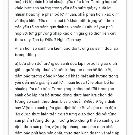
hoặc tỷ lệ phân bổ lợi nhuận giữa các bên. Trường hợp có
khác biệt ảnh hưởng trọng yếu đến mức giá; tỷ su
ấ
t lợi
nhuận hoặc tỷ lệ phân b
ổ
lợi nhuận, phải phân tích, xác định
và thực hiện điều chỉnh loại trừ khác biệt trọng yếu theo
các yếu tố so sánh quy định tại khoản 3 Điều này và phù
hợp với từng phương pháp xác định giá giao dịch liên kết
theo quy định tại Điều 7 Nghị định này.
Phân tích so sánh tìm kiếm các đối tượng so sánh độc lập
tương đồng:
a) Lựa chọn đối tượng so sánh độc lập nội bộ là giao dịch
giữa người nộp thuế với bên không có quan hệ liên kết,
đảm bảo tương đồng không có khác biệt ảnh hưởng trọng
yếu đến mức giá; tỷ suất lợi nhuận hoặc tỷ lệ phân bổ
l
ợi
nhuận giữa các bên. Trường hợp không có đối tượng so
sánh độc lập nội bộ tương đồng, thực hiện lựa chọn đối
tượng so sánh theo điểm b và c khoản 3 Điều 9 Nghị định
này. Việc so sánh giữa giao dịch liên kết và giao dịch độc
lập được thực hiện trên cơ sở từng giao dịch đối với từng
sản phẩm tương đồng. Trường hợp không thể so sánh giao
dịch theo sản phẩm, việc gộp chung các giao dịch phải
đảm bảo phù h
ợ
p bản chất, thực tiễn kinh doanh và việc áp