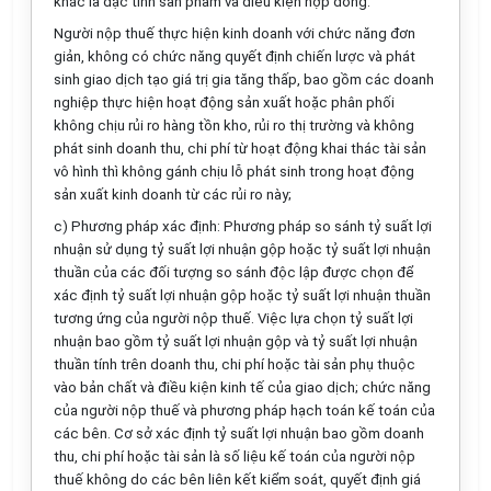
khác là đặc tính sản phẩm và điều kiện hợp đồng.
Người nộp thuế thực hiện kinh doanh với chức năng đơn
giản, không có chức năng quyết định chiến lược và phát
sinh giao dịch tạo giá trị gia tăng thấp, bao gồm các doanh
nghiệp thực hiện hoạt động sản xuất hoặc phân phối
không chịu rủi ro hàng tồn kho, rủi ro thị trường và không
phát sinh doanh thu, chi phí từ hoạt động khai thác tài sản
vô h
ì
nh th
ì
không gánh chịu lỗ phát sinh trong hoạt động
sản xuất kinh doanh từ các rủi ro này;
c) Phương pháp xác định: Phương pháp so sánh tỷ suất lợi
nhuận sử dụng tỷ su
ấ
t lợi nhuận gộp hoặc tỷ su
ấ
t lợi nhuận
thu
ầ
n của các đ
ố
i tượng so sánh độc lập được chọn đ
ể
xác định tỷ suất lợi nhuận gộp hoặc tỷ suất
l
ợi nhuận thuần
tương ứng của người nộp thuế. Việc lựa chọn tỷ suất lợi
nhuận bao gồm tỷ suất lợi nhuận gộp và tỷ suất lợi nhuận
thuần tính trên doanh thu, chi phí hoặc tài sản phụ thuộc
vào bản chất và điều kiện kinh tế của giao dịch; chức năng
của người nộp thu
ế
và phương pháp hạch toán k
ế
toán của
các bên. Cơ sở xác định tỷ suất lợi nhuận bao g
ồ
m doanh
thu, chi phí hoặc tài sản là s
ố
liệu k
ế
toán của người nộp
thu
ế
không do các bên liên kết ki
ể
m soát, quyết định giá