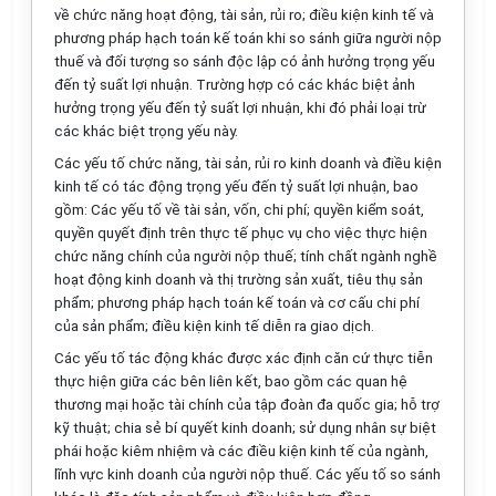
về chức năng hoạt động, tài sản, rủi ro; điều kiện kinh tế và
phương pháp hạch toán kế toán khi so sánh giữa người nộp
thuế và đối tượng so sánh độc lập có ảnh hưởng trọng yếu
đến tỷ suất lợi nhuận. Trường hợp có các khác biệt ảnh
hưởng trọng yếu đến tỷ suất lợi nhuận, khi đó phải loại trừ
các khác biệt trọng yếu này.
Các yếu t
ố
chức năng, tài sản, rủi ro kinh doanh và điều kiện
kinh tế có tác động trọng yếu đến tỷ suất lợi nhuận, bao
gồm: Các yếu tố về tài sản, vốn, chi phí; quyền kiểm soát,
quyền quyết định trên thực tế phục vụ cho việc thực hiện
chức năng chính của người nộp thuế; tính chất ngành nghề
hoạt động kinh doanh và thị trường sản xuất, tiêu thụ sản
phẩm; phương pháp hạch toán kế toán và cơ cấu chi phí
của sản phẩm; điều kiện kinh tế diễn ra giao dịch.
Các yếu tố tác động khác được xác định căn cứ thực tiễn
thực hiện giữa các bên liên kết, bao gồm các qua
n
hệ
thương mại hoặc tài chính của tập đoàn đa quốc gia; hỗ trợ
kỹ thuật; chia sẻ bí quyết kinh doanh; sử dụng nhân sự biệt
phái hoặc kiêm nhiệm và các điều kiện kinh tế của ngành,
lĩnh vực kinh doanh của người nộp thuế. Các yếu tố so sánh