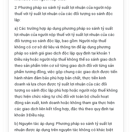
2. Phương pháp so sánh tỷ suất lợi nhuận của người nộp
thuế với tỷ suất lợi nhuận của các đ
ố
i tượng so sánh độc
lập:
a) Các trường hợp áp dụng phương pháp so sánh tỷ suất
lợi nhuận của người nộp thuế với tỷ suất
l
ợi nhuận của các
đ
ố
i tượng so sánh độc lập, bao gồm: Ngư
ờ
i nộp thuế
không có cơ sở dữ liệu và thông tin để áp dụng phương
pháp so sánh giá giao dịch độc lập quy định tại khoản 1
Điều này hoặc người nộp thuế không thể so sánh giao dịch
theo sản phẩm trên cơ s
ở
từng giao dịch đối với từng sản
phẩm tương đồng, việc gộp chung các giao dịch được tiến
hành nhằm đảm bảo phù hợp bản chất, thực tiễn kinh
doanh và lựa chọn được
tỷ suất lợi nhuận của các đối
tượng so sánh độc lập phù hợp hoặc người nộp thu
ế
không
thực hiện chức năng tự chủ đ
ố
i với toàn bộ chu
ỗ
i hoạt
động sản xuất, kinh doanh hoặc không tham gia thực hiện
các giao dịch liên kết tổng hợp, đặc thù theo quy định tại
khoản 3 Điều này;
b) Nguyên tắc áp dụng: Phương pháp so sánh tỷ suất lợi
nhuận được áp dụng trên nguyên tắc không có khác biệt