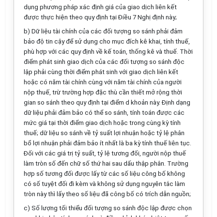
dụng phương pháp xác định giá của giao dịch liên kết
được thực hiện theo quy định tại Điều 7 Nghị định này;
b) Dữ liệu tài chính của các đối tượng so sánh phải đảm
bảo độ tin cậy để sử dụng cho mục đích kê khai, tính thuế,
phù hợp với các quy định về kế toán, thống kê và thuế. Thời
điểm phát sinh giao dịch của các đối tượng so sánh độc
lập phải cùng thời điểm phát sinh với giao dịch liên kết
hoặc có năm tài chính cùng với năm tài chính của người
nộp thuế, trừ trường hợp đặc thù c
ầ
n thi
ế
t mở rộng thời
gian so sánh theo quy định tại điểm d khoản này. Định dạng
dữ liệu phải đảm bảo có thể so sánh, tính toán được các
mức g
i
á tại thời điểm giao dịch hoặc trong cùng kỳ tính
thuế; dữ liệu so sánh về tỷ suất lợi nhuận hoặc tỷ lệ phân
b
ổ
lợi nhuận phải đảm bảo ít nhất là ba kỳ tính thu
ế
liên tục.
Đối với các giá trị tỷ suất, tỷ lệ tương đối, người nộp thuế
làm tròn số đ
ế
n chữ số thứ hai sau dấu thập phân. Trường
hợp số tương đối được lấy từ các số liệu công bố không
có số tuyệt đối đi kèm và không sử dụng nguyên tắc làm
tròn này thì lấy theo số liệu đã công bố có trích dẫn nguồn;
c) Số
l
ượng tối thiểu đối tượng so sánh độc lập được chọn