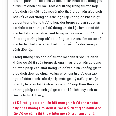
sau khi phân tích so sánh và điều chỉnh khác biệt trọng yếu
được lựa chọn như sau: Một đối tượng trong trường hợp
giao dịch liên kết hoặc người nộp thuế thực hiện giao dịch
liên kết và đối tượng so sánh độc lập không có khác biệt;
ba đối tượng trong trường hợp đối tượng so sánh độc lập
có khác biệt nhưng có đủ thông tin, dữ liệu làm cơ sở để
loại trừ tất cả các khác biệt trọng yếu và năm đối tượng trở
lên trong trường hợp chỉ có thông tin, dữ liệu làm cơ sở để
loại trừ h
ầ
u hết các khác biệt trọng yếu của đối tượng so
sánh độc lập;
Trong trường hợp các đối tượng so sánh được lựa chọn
không có độ tin cậy tương đương nhau, thực hiện áp dụng
phương pháp xác suất thống kê để xác định khoảng giá trị
giao dịch độc lập chuẩn và lựa chọn giá trị giữa của tập
hợp đ
ể
điều chỉnh, xác định lại mức giá, tỷ suất lợi nhuận
hoặc tỷ lệ phân bổ lợi nhuận của người nộp thuế theo các
phương pháp xác định giá giao dịch liên kết quy định tại
Điều 7 Nghị định này;
d) Đối với giao dịch liên kết mang tính đặc thù hoặc
duy nhất không tìm kiếm được đối tượng so sánh độc
lập để so sánh thì thực hiện mở rộng phạm vi phân