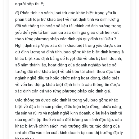
người nộp thuế;
đ) Phân tích so sánh, loại trừ các khác biệt trọng yếu là
phân tích loại trừ khác biệt về mặt định tính và định lượng
đối với thông tin hoặc số liệu tài chính có ảnh hưởng trọng
yếu đến yếu tố làm căn cứ xác định giá giao dịch liên kết
theo từng phương pháp xác định giá quy định tại Điều 7
Nghị định này. Việc xác định khác biệt trọng yếu được căn
cứ định lượng và định tính, bao gồm: Khác biệt định lượng là
khác biệt xác định bằng số tuyệt đối về chu kỳ kinh doanh,
số năm thành lập, hoạt động của doanh nghiệp hoặc số
tương đối như khác biệt về chỉ tiêu tài chính theo đặc thù
ngành nghề đầu tư hoặc chức năng hoạt động, khác biệt
về vốn
lưu
động; khác biệt định tính là các thông tin được
xác định căn cứ vào từng phương pháp xác định giá.
Các thông tin được xác định là trọng yếu bao gồm: Khác
biệt về đặc tính sản phẩm, điều kiện hợp đồng, chức năng,
tài sản và rủi ro và ngành nghề kinh doanh, điều kiện kinh tế
của người nộp thuế và các đối tượng so sánh độc lập; các
khác biệt về chính sách, môi trường đầu tư, tác động của
chi phí đầu vào sản xuất kinh doanh tại các thị trường địa lý