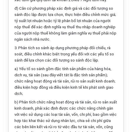
đ) Căn cứ phương pháp xác định giá và các đối tượng so
sánh độc lập được lựa chọn, thực hiện điều chỉnh mức giá;
tỷ suất lợi nhuận hoặc tỷ lệ phân b
ổ
lợi nhuận của người
nộp thu
ế
đ
ể
xác định nghĩa vụ thu
ế
thu nhập doanh nghiệp
của người nộp thuế không làm giảm nghĩa vụ thu
ế
phải nộp
ngân sách nhà nước.
3. Phân tích so sánh áp dụng phương pháp đối chiếu, rà
soát, điều chỉnh khác biệt trọng yếu đối với các yếu tố so
sánh để lựa chọn các đối tượng so sánh độc lập.
a) Yếu tố so sánh gồm đặc tính sản phẩm của hàng hóa,
dịch vụ, tài sản (sau đây viết tắt là đặc tính sản phẩm);
chức năng hoạt động và tài sản, rủi ro sản xuất kinh doanh;
điều kiện hợp đồng và điều kiện kinh tế khi phát sinh giao
dịch;
b) Phân tích chức năng hoạt động và tài sản, rủi ro sản xuất
kinh doanh, phải xác định được các chức n
ă
ng chính g
ắ
n
với việc sử dụng các loại tài sản, vốn, chi phí, bao gồm việc
hợp tác khai thác sử dụng nhân lực, chia sẻ chi phí giữa
các bên liên kết và rủi ro từ việc đầu tư tài sản, vốn, cũng