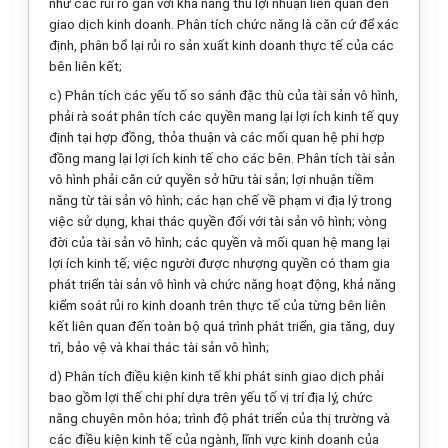
như các rủi ro
gắn với khả năng thu lợi nhuận liên quan đến
giao dịch kinh doanh. Phân tích chức năng là c
ă
n cứ để xác
định, phân b
ổ
lại rủi ro sản xuất kinh doanh thực tế của các
bên liên kết;
c) Phân tích các yếu tố so sánh đặc thù của tài sản vô hình,
phải rà soát phân tích các quy
ề
n mang lại lợi ích kinh tế quy
định tại h
ợ
p đ
ồ
ng, thỏa thuận và các mối quan hệ phi hợp
đồng mang lại lợi ích kinh tế cho các bên. Phân tích tài sản
vô hình phải căn cứ quy
ề
n sở hữu tài sản; lợi nhuận ti
ề
m
năng từ tài sản vô hình; các hạn chế về phạm vi địa lý trong
việc sử dụng, khai thác quyền đ
ố
i với tài sản vô h
ì
nh; vòng
đời của tài s
ả
n vô h
ì
nh; các quyền và mối quan hệ mang lại
lợi ích kinh tế; việc người được nhượng quyền có tham gia
phát triển tài sản vô hình và chức năng hoạt động, khả năng
ki
ể
m soát rủi ro kinh doanh trên thực tế của từng bên liên
kết liên quan đến toàn bộ quá trình phát triển, gia tăng, duy
trì, bảo vệ và khai thác tài sản vô hình;
d) Phân tích điều kiện kinh tế khi phát sinh giao
d
ịch phải
bao gồm lợi thế chi phí dựa trên yếu tố vị trí địa lý, chức
năng chuyên môn hóa; trình độ phát triển của thị trường và
các điều kiện kinh tế của ngành, lĩnh vực kinh doanh của