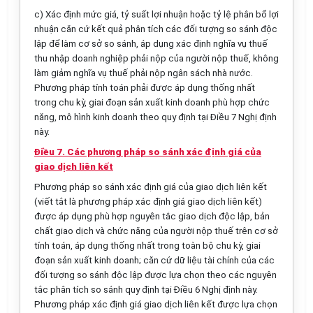
c) Xác định mức giá, tỷ suất
l
ợi nhuận hoặc tỷ lệ phân bổ lợi
nhuận căn cứ kết quả phân tích các đối tượng so sánh độc
lập để làm cơ sở so sánh, áp dụng xác định nghĩa vụ thuế
thu nhập doanh nghiệp phải nộp của người nộp thuế, không
làm giảm nghĩa vụ thuế phải nộp ngân sách nhà nước.
Phương pháp tính toán phải được áp dụng thống nhất
trong chu kỳ, giai đoạn sản xuất kinh doanh phù hợp chức
năng, mô hình kinh doanh theo quy định tại Điều 7 Ngh
ị
định
này.
Điều 7. Các phương pháp so sánh xác định giá của
giao dịch liên kết
Phương pháp so sánh xác định giá của giao dịch l
i
ên kết
(viết tắt là phương pháp xác định giá giao dịch liên kết)
được áp dụng phù hợp nguyên tắc giao dịch độc lập, bản
chất giao dịch và chức năng của người nộp thuế trên cơ sở
tính toán, áp dụng thống nhất trong toàn bộ chu kỳ, giai
đoạn sản xuất kinh doanh; căn cứ dữ liệu tài chính của các
đối tượng so sánh độc lập được lựa chọn theo các nguyên
tắc phân tích so sánh quy định tại Điều 6 Nghị định này.
Phương pháp xác định giá giao dịch liên kết được lựa chọn