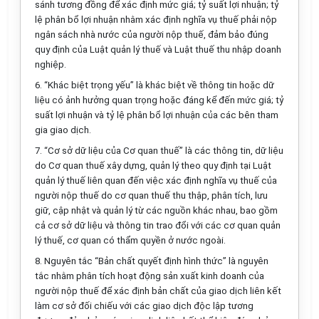
sánh tương đồng để xác định mức giá; tỷ suất l
ợ
i nhuận; tỷ
lệ phân bổ lợi nhuận nhằm xác định nghĩa vụ thuế phải nộp
ngân sách nhà nước của người nộp thuế, đảm bảo đúng
quy định của Luật quản lý thuế và Luật thuế thu nhập doanh
nghiệp.
6. “Khác biệt trọng yếu” là khác biệt về thông tin hoặc dữ
l
iệu có ảnh hưởng quan trọng hoặc đáng kể đến mức giá; tỷ
suất lợi nhuận và tỷ lệ phân bổ lợi nhuận của các bên tham
gia giao dịch.
7. “Cơ sở dữ liệu của Cơ quan thuế” là các thông tin, dữ liệu
do Cơ quan thuế xây dựng, quản lý theo quy định tại Luật
quản lý thuế liên quan đến việc xác định nghĩa vụ thuế của
người nộp thuế do cơ quan thuế thu thập, phân tích, lưu
giữ, cập nhật và quản lý từ các nguồn khác nhau, bao gồm
cả cơ sở dữ liệu và thông tin trao đổi với các cơ quan quản
lý thuế, cơ quan có thẩm quyền ở nước ngoài.
8. Nguyên tắc “Bản chất quyết định hình thức” là nguyên
tắc nhằm phân tích hoạt động sản xuất kinh doanh của
người nộp thuế để xác định bản chất của giao dịch liên kết
làm cơ sở đối chiếu với các giao dịch độc
l
ập tương