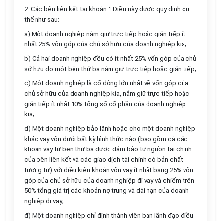
2. Các bên liên kết tại khoản 1 Điều này được quy định cụ
thể như sau:
a) Một doanh nghiệp nắm giữ trực tiếp hoặc gián tiếp ít
nhất 25% vốn góp của chủ sở hữu của doanh nghiệp kia;
b) Cả hai doanh nghiệp đều có ít nhất 25% vốn góp của chủ
sở hữu do một bên thứ ba n
ắ
m giữ trực tiếp hoặc gián tiếp;
c) Một doanh nghiệp là cổ đông lớn nhất về vốn góp của
chủ sở hữu của doanh nghiệp kia, nắm giữ trực tiếp hoặc
gián tiếp ít nhất 10% tổng số cổ phần của doanh nghiệp
kia;
d) Một doanh nghiệp bảo lãnh hoặc cho một doanh nghiệp
khác vay vốn dưới bất kỳ hình thức nào (bao gồm cả các
khoản vay từ bên thứ ba được đảm bảo từ ngu
ồ
n tài chính
của bên liên kết và các giao dịch tài chính có bản chất
tương tự) với điều kiện khoản vốn vay ít nhất bằng 25% vốn
góp của chủ sở hữu của doanh nghiệp đi vay và chiếm trên
50% tổng giá trị các khoản nợ trung và dài hạn của doanh
nghiệp đi vay;
đ) Một doanh nghiệp chỉ định thành viên ban lãnh đạo điều