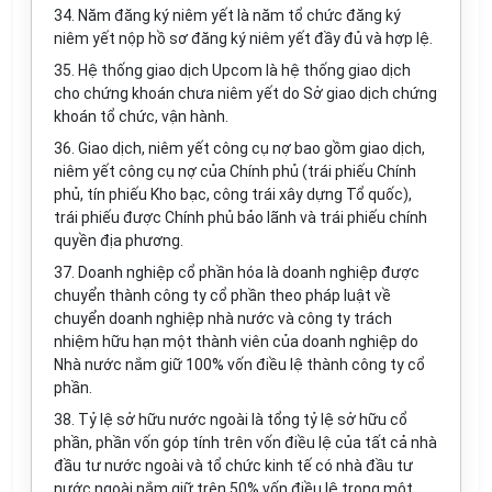
34. Năm đăng ký niêm yết là năm tổ chức đăng ký
niêm yết nộp hồ sơ đăng ký niêm yết đầy đủ và hợp lệ.
35. Hệ thống giao dịch Upcom là hệ thống giao dịch
cho chứng khoán chưa niêm yết do Sở giao dịch chứng
khoán tổ chức, vận hành.
36. Giao dịch, niêm yết công cụ nợ bao gồm giao dịch,
niêm yết công cụ nợ của Chính phủ (trái phiếu Chính
phủ, tín phiếu Kho bạc, công trái xây dựng Tổ quốc),
trái phiếu được Chính phủ bảo lãnh và trái phiếu chính
quyền địa phương.
37. Doanh nghiệp cổ phần hóa là doanh nghiệp được
chuyển thành công ty cổ phần theo pháp luật về
chuyển doanh nghiệp nhà nước và công ty trách
nhiệm hữu hạn một thành viên của doanh nghiệp do
Nhà nước nắm giữ 100% vốn điều lệ thành công ty cổ
phần.
38. Tỷ lệ sở hữu nước ngoài là tổng tỷ lệ sở hữu cổ
phần, phần vốn góp tính trên vốn điều lệ của tất cả nhà
đầu tư nước ngoài và tổ chức kinh tế có nhà đầu tư
nước ngoài nắm giữ trên 50% vốn điều lệ trong một