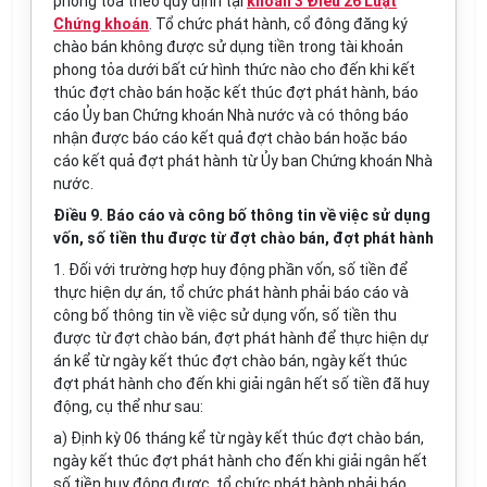
phong tỏa theo quy định tại
khoản 3 Điều 26 Luật
Chứng khoán
. Tổ chức phát hành, cổ đông đăng ký
chào bán không được sử dụng tiền trong tài khoản
phong tỏa dưới bất cứ hình thức nào cho đến khi kết
thúc đợt chào bán hoặc kết thúc đợt phát hành, báo
cáo Ủy ban Chứng khoán Nhà nước và có thông báo
nhận được báo cáo kết quả đợt chào bán hoặc báo
cáo kết quả đợt phát hành từ Ủy ban Chứng khoán Nhà
nước.
Điều 9. Báo cáo và công bố thông tin về việc sử dụng
vốn, số tiền thu được từ đợt chào bán, đợt phát hành
1. Đối với trường hợp huy động phần vốn, số tiền để
thực hiện dự án, tổ chức phát hành phải báo cáo và
công bố thông tin về việc sử dụng vốn, số tiền thu
được từ đợt chào bán, đợt phát hành để thực hiện dự
án kể từ ngày kết thúc đợt chào bán, ngày kết thúc
đợt phát hành cho đến khi giải ngân hết số tiền đã huy
động, cụ thể như sau:
a) Định kỳ 06 tháng kể từ ngày kết thúc đợt chào bán,
ngày kết thúc đợt phát hành cho đến khi giải ngân hết
số tiền huy động được, tổ chức phát hành phải báo