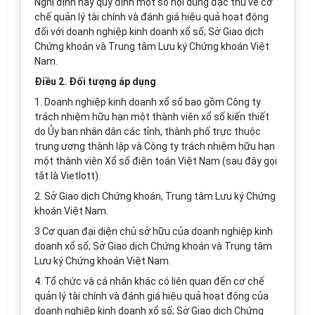
Nghị định này quy định một số nội dung đặc thù về cơ
chế quản lý tài chính và đánh giá hiệu quả hoạt động
đối với doanh nghiệp kinh doanh xổ số; Sở Giao dịch
Chứng khoán và Trung tâm Lưu ký Chứng khoán Việt
Nam.
Điều 2. Đối tượng áp dụng
1. Doanh nghiệp kinh doanh xổ số bao gồm Công ty
trách nhiệm hữu hạn một thành viên xổ số kiến thiết
do Ủy ban nhân dân các tỉnh, thành phố trực thuộc
trung ương thành lập và Công ty trách nhiệm hữu hạn
một thành viên Xổ số điện toán Việt Nam (sau đây gọi
tắt là Vietlott).
2. Sở Giao dịch Chứng khoán, Trung tâm Lưu ký Chứng
khoán Việt Nam.
3 Cơ quan đại diện chủ sở hữu của doanh nghiệp kinh
doanh
xổ số
; S
ở
Giao dịch Chứng khoán và Trung tâm
Lưu ký Chứng khoán Việt Nam.
4. Tổ chức và cá nhân khác có liên quan đến cơ chế
quản lý tài chính và đánh giá hiệu quả hoạt động của
doanh nghiệp kinh doanh x
ổ số
; Sở Giao dịch Chứng