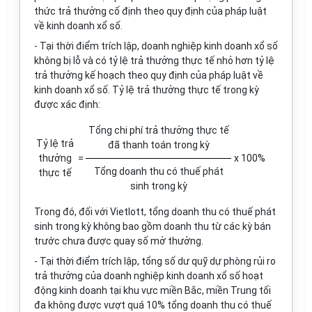
thức trả thưởng c
ố
định theo quy định của pháp luật
về kinh doanh xổ số.
- Tại thời điểm trích lập, doanh nghiệp kinh doanh xổ số
không bị lỗ và có tỷ
lệ
trả thưởng thực tế nhỏ h
ơ
n tỷ lệ
trả thư
ở
ng kế hoạch theo qu
y
định của pháp luật về
kinh doanh xổ số. Tỷ lệ trả thưởng thực tế trong kỳ
được xác định:
T
ổ
ng chi phí trả thưởng thực tế
Tỷ lệ trả
đã thanh toán trong kỳ
thưởng
=
x
100%
Tổng
doanh thu có thu
ế
phát
thực tế
sinh trong kỳ
Trong đó, đối với Vietlott, tổng doanh thu có thuế phát
sinh trong kỳ không bao gồm doanh thu từ các kỳ bán
trước chưa được quay số mở thư
ở
ng.
- Tại thời điểm trích lập, tổng số dư quỹ dự phòng rủi ro
trả thưởng của doanh nghiệp kinh doanh xổ số hoạt
động kinh doanh tại khu vực miền Bắc, miền Trung tối
đa không được vượt quá 10% tổng doanh thu có thuế