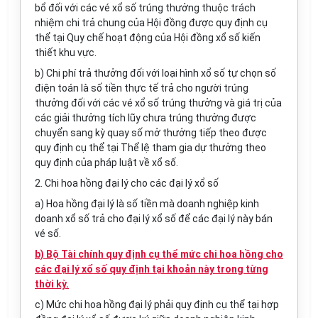
bổ đối với các vé xổ số trúng thưởng thuộc trách
nhiệm chi trả chung của Hội đồng được quy định cụ
thể tại Quy chế hoạt động của Hội đồng xổ số kiến
thiết khu vực.
b) Ch
i
phí trả thưởng đối với loại hình xổ số tự chọn s
ố
điện toán là số ti
ề
n thực
tế trả
cho người trúng
thưởng đối với các vé xổ số trúng thưởng và giá trị của
các giải thưởng tích lũy chưa trúng thưởng được
chuyển sang k
ỳ
quay số mở thưởng tiếp theo được
quy định cụ thể tại Thể lệ tham gia dự thưởng theo
quy định của pháp luật về xổ s
ố
.
2. Chi hoa hồng đại lý cho các đại lý xổ số
a) Hoa hồng đại lý là số tiền mà doanh nghiệp kinh
doanh xổ số trả cho đại lý xổ số đ
ể
các đại lý này bán
vé số.
b) Bộ Tài chính quy định cụ thể mức chi hoa hồng cho
các đại lý xổ số quy định tại khoản này trong từng
thời kỳ.
c) Mức chi hoa hồng đại lý phải quy định cụ thể tại hợp