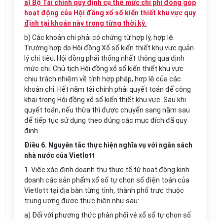
a) Bộ Tài chính quy định cụ thể mức chi phí đóng góp
hoạt động của Hội đồng xổ số kiến thiết khu vực quy
định tại khoản này trong từng thời kỳ.
b) Các khoản chi phải có chứng từ hợp lý, hợp lệ.
Trường hợp do Hội đồng Xổ số kiến thiết khu vực quản
lý chi tiêu, Hội đồng phải thống nhất thông qua định
mức chi. Chủ tịch Hội đồng xổ số kiến thiết khu vực
chịu trách nhiệm về tính hợp pháp, hợp lệ của các
khoản chi. Hết năm tài chính phải quyết toán để công
khai trong Hội đồng xổ số kiến thiết khu vực. Sau khi
quyết toán, nếu thừa thì được chuyển sang năm sau
để tiếp tục sử dụng theo đúng các mục đích đã quy
định.
Điều 6. Nguyên tắc thực hiện nghĩa vụ với ngân sách
nhà nước của Vietlott
1. Việc xác định doanh thu thực tế từ hoạt động kinh
doanh các sản phẩm xổ số tự chọn số điện toán của
Vietlott tại địa bàn từng tỉnh, thành phố trực thuộc
trung ương được thực hiện như sau:
a) Đối với phương thức phân phối vé xổ số tự chọn số