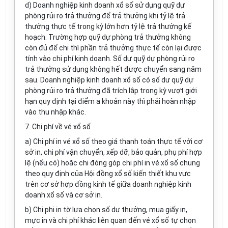
d) Doanh nghiệp kinh doanh xổ số sử dụng quỹ dự
phòng rủi ro trả thưởng để trả thưởng khi tỷ lệ trả
thưởng thực tế trong kỳ lớn hơn tỷ lệ trả thưởng kế
hoạch. Trường hợp quỹ dự phòng trả thưởng không
còn đủ để chi thì phần trả thưởng thực tế còn lại được
tính vào chi phí kinh doanh
.
S
ố
dư quỹ dự phòng rủi ro
trả thưởng sử dụng không hết được chuyển sang năm
sau. Doanh nghiệp kinh doanh xổ số có s
ố
dư quỹ dự
phòng rủi ro trả thưởng đã trích lập trong kỳ vượt giới
hạn quy định tại điểm a khoản này thì phải hoàn nhập
vào thu nhập khác.
7. Chi phí về vé xổ số
a) Chi phí in vé xổ số theo giá thanh toán thực tế với cơ
sở in, chi phí vận chuyển, xếp dỡ, bảo quản, phụ phí hợp
lệ (nếu có) hoặc chi đóng góp chi phí in vé xổ số chung
theo quy định của Hội đồng xổ số ki
ế
n thiết khu vực
trên cơ sở hợp đồng kinh tế giữa doanh nghiệp kinh
doanh xổ số và cơ sở in.
b) Chi phi in tờ lựa chọn số dự thưởng, mua giấy in,
mực in và chi phí khác liên quan đến vé xổ số tự chọn