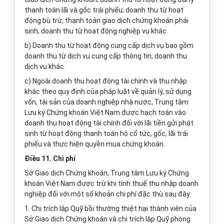
thanh toán lãi và gốc trái phi
ế
u; doanh thu từ hoạt
động bù trừ, thanh toán giao dịch chứng khoán phái
sinh; doanh thu từ hoạt động nghiệp vụ khác.
b) Doanh thu từ hoạt động cung cấp dịch vụ bao gồm
doanh thu từ dịch vụ cung cấp thông tin; doanh thu
dịch vụ khác.
c) Ngoài doanh thu hoạt động tài chính và thu nhập
khác theo quy định của pháp luật về quản lý, sử dụng
vốn, tài sản của doanh nghiệp nhà nước, Trung t
â
m
Lưu k
ý
Chứng khoán Việt Nam được hạch toán vào
doanh thu hoạt động tài chính đối với lãi ti
ề
n gửi phát
sinh từ hoạt động thanh
toán hộ
cổ tức, gốc, lãi trái
phiếu và thực hiện quy
ề
n mua chứng khoán.
Điều 11. Chi phí
Sở Giao dịch Chứng
khoán; Trung tâm Lưu ký Chứng
khoán Việt Nam được trừ kh
i
tính thuế thu nhập doanh
nghiệp đối với một số khoản chi phí đặc thù sau đây:
1
.
Chi trích lập Quỹ bồi thường thiệt hại thành viên của
Sở Giao dịch Chứng khoán và chi trích lập Quỹ phòng