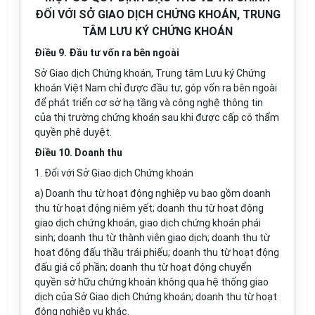
ĐỐI VỚI SỞ GIAO DỊCH CHỨNG KHOÁN, TRUNG
TÂM LƯU KÝ CHỨNG KHOÁN
Điều 9. Đầu tư vốn ra bên ngoài
Sở Giao dịch Chứng khoán, Trung tâm Lưu ký Chứng
khoán Việt Nam chỉ được đầu tư, góp vốn ra bên ngoài
để phát triển cơ sở hạ tầng và công nghệ thông tin
của thị trư
ờ
ng chứng khoán sau khi được cấp có thẩm
quyền phê duyệt.
Điều 10. Doanh thu
1. Đối với Sở Giao dịch Chứng khoán
a)
Doan
h
thu từ hoạt động nghiệp vụ bao gồm doanh
thu từ
hoạt động niêm yết
; doanh thu từ hoạt động
giao dịch chứng khoán, giao dịch
chứng khoán phái
sinh;
doanh thu từ thành viên giao dịch; doanh thu từ
hoạt động
đấu thầu trái phiếu
; doanh thu từ hoạt động
đấu giá c
ổ
phần; doanh thu t
ừ
hoạt động
chuyển
quyền
sở hữu chứng khoán không qua hệ thống giao
dịch của Sở Giao dịch Chứng khoán; doanh thu từ hoạt
động nghiệp vụ khác
.