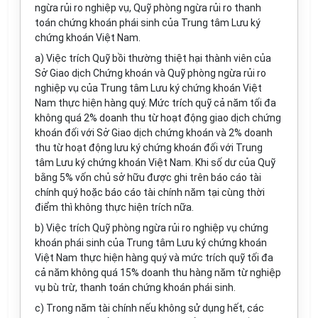
ngừa rủi ro nghiệp vụ, Quỹ
phòng ngừa rủi
ro thanh
toán chứng khoán phái sinh của Trung tâm Lưu ký
chứng khoán Việt Nam.
a) Việc trích Quỹ bồi thường thiệt hại thành viên của
Sở Giao dịch Chứng khoán và Quỹ phòng ngừa rủi ro
nghiệp vụ của Trung tâm Lưu ký chứng khoán Việt
Nam thực hiện hàng quý. Mức trích quỹ cả năm tối đa
không quá
2% doanh thu từ hoạt đ
ộ
ng giao dịch ch
ứ
ng
khoán đối với Sở Giao dịch ch
ứ
ng khoán và 2% doanh
thu từ hoạt động lưu ký chứng khoán đối với Trung
tâm Lưu k
ý
chứng khoán Việt Nam. Khi số dư của Quỹ
bằng 5% vốn chủ sở hữu được ghi trên báo cáo tài
chính quý hoặc báo cáo tài chính năm tại cùng thời
điểm thì không thực hiện trích nữa.
b) Việc trích Quỹ phòng ngừa rủi ro nghiệp vụ chứng
khoán phái sinh của Trung tâm Lưu ký chứng khoán
Việt Nam thực hiện hàng quý và mức trích quỹ tối đa
cả năm không quá 15% doanh thu hàng năm từ nghiệp
vụ bù trừ, thanh toán chứng khoán phái sinh.
c) Trong năm tài chính nếu không sử dụng hết, các