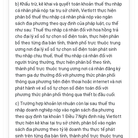
b) Khấu trừ, kê khai và quyết toán khoản thuế thu nhập
cá nhân phải nộp tại trụ sở chính, Vietlott thực hiện
phân bổ thuế thu nhập cá nhân phải nộp vào ngân
sách địa phương theo quy định của pháp luật, cụ thể
như sau: Thuế thu nhập cá nhân đối với hoa hồng trả
cho đại lý xổ số tự chọn số điện toán, thực hiện phân
bổ theo từng địa bàn tỉnh, thành phố trực thuộc trung
ương nơi đại lý xổ số tự chọn số điện toán phát sinh
thu nhập chịu thuế; thuế thu nhập cá nhân đối với
người trúng thưởng, thực hiện phân bổ theo tỉnh,
thành phố trực thuộc trung ương nơi cá nhân đăng ký
tham gia dự thưởng đối với phương thức phân phối
thông qua phương tiện điện thoại hoặc internet và nơi
phát hành vé xổ số tự chọn số điện toán đối với
phương thức phân phối thông qua thiết bị đầu cuối.
c) Trường hợp khoản lợi nhuận còn lại sau thuế thu
nhập doanh nghiệp nộp vào ngân sách địa phương
theo quy định tại khoản 1 Điều 7 Nghị định này, Vietlott
thực hiện kê khai tại trụ sở chính, phân b
ổ
vào ngân
sách địa phương theo tỷ lệ doanh thu thực tế phát
sinh trên từng địa bàn tỉnh, thành phố trực thuộc trung