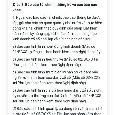
Điều 8. Báo cáo tài chính, thống kê và các báo cáo
khác
1
.
Ngoài các báo cáo tài chính, báo cáo th
ố
ng kê được
lập, gửi cho các cơ quan quản lý nhà nước và thực hiện
công kh
a
i tài chính theo quy định của pháp luật hiện
hành, định kỳ hàng quý, kết thúc năm, doanh nghiệp
kinh doanh xổ số phải lập và gửi các báo cáo sau:
a) Báo cáo tình hình hoạt động kinh doanh (M
ẫ
u số
01/BCXS tại Phụ lục ban hành kèm theo Nghị định này).
b) Báo cáo tình hình tiêu thụ vé (M
ẫ
u số 02/BCXS tại
Phụ lục ban hành kèm theo Nghị định này).
c) Báo cáo tình hình thực hiện kỳ hạn nợ và đảm bảo
nghĩa vụ thanh toán của đại lý xổ số (M
ẫ
u số 03/BCXS
tại Phụ lục ban hành kèm theo Nghị định này).
d) Báo cáo tình hình chi trả hoa hồng đại lý xổ số và chi
ủy quyền trả thưởng của đại lý xổ số (M
ẫ
u số 04/BCXS
tại Phụ lục ban hành kèm theo Nghị định này).
đ) Báo cáo tình hình quản lý, sử dụng vốn và tài sản nhà
nước (M
ẫ
u số 05/BCXS tại Phụ lục ban hành kèm theo