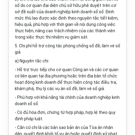
số do cơ quan đại diện chủ sở hữu phê duyệt trên cơ
sở đề xuất của doanh nghiệp kinh doanh xổ số. Định
mức thù lao được xác định theo nguyên tắc tiết kiệm,
hiệu quả, phù hợp với thời gian về nội dung công việc
thực hiện, nâng cao trách nhiệm của các thành viên
trong việc thực thi nhiệm vụ giám sát.
5
.
Chi phí hỗ trợ công tác phòng chống số đề, làm vé số
giả
a) Nguyên tắc chi:
- Hỗ trợ trực tiếp cho cơ quan Công an và các cơ quan
có liên quan tại địa phương hoặc trên địa bàn tổ chức
hoạt động kinh doanh để thực hiện công tác điều
tr
a,
khám phá, thụ lý các vụ án số đề, làm vé số giả.
- Phù hợp với khả năng tài chính của doanh
n
ghiệp kinh
doanh xổ số.
- Có đủ hóa đơn, chứng từ hợp pháp, hợp lệ theo quy
định pháp luật.
- Căn cứ chi là các bản sao bản án của T
òa
án nhân
dân, quyết định khởi tố vụ án hoặc quyết định xử phạt