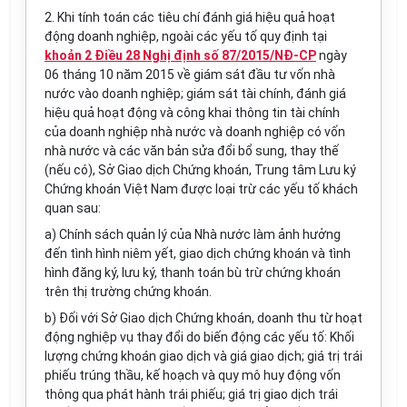
2. Khi tính toán các tiêu chí đánh giá hiệu
quả hoạt
động doanh
nghiệp, ngoài các yếu tố quy định tại
khoản 2 Điều 28 Nghị định số 87/2015/NĐ-CP
ngày
06 tháng 10 năm 2015 về giám sát đầu tư vốn nhà
nước vào doanh nghiệp; giám sát tài chính, đánh giá
hiệu quả hoạt động và công khai thông tin tài chính
của doanh nghiệp nhà nước và doanh nghiệp có vốn
nhà nước và các văn bản sửa đổi bổ sung, thay thế
(nếu có), Sở Giao dịch Chứng khoán, Trung tâm Lưu ký
Chứng khoán Việt Nam được loại trừ các yếu tố khách
quan sau:
a) Chính sách quản lý của Nhà nước làm ảnh hưởng
đến tình hình niêm y
ế
t, giao dịch chứng khoán và tình
hình đăng ký, lưu ký, thanh toán bù trừ chứng khoán
trên thị trường chứng khoán
.
b) Đối với Sở Giao dịch Chứng khoán, doanh thu từ hoạt
động nghiệp vụ thay đổi do biến động các yếu tố: Khối
lượng chứng khoán giao dịch và gi
á
giao dịch; giá trị trái
phiếu trúng thầu, kế hoạch và quy mô huy động vốn
thông qua phát hành trái phi
ế
u; giá trị giao dịch trái