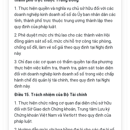
thành phố trực thuộc Trung ương
1. Thực hiện quyền và nghĩa vụ chủ sở hữu đối với các
doanh nghiệp kinh doanh xổ số do Ủy ban nhân dân các
tỉnh, thành phố trực thuộc trung ương thành lập theo
quy định của pháp luật.
2. Phê duyệt mức chi thù lao cho các thành viên Hội
đồng giám sát xổ số; mức chi hỗ trợ công tác phòng,
chống số đề, làm vé số giả theo quy định tại Nghị định
này.
3. Chỉ đạo các cơ quan có thẩm quyền tại địa phương
thực hiện việc kiểm tra, thanh tra, giám sát toàn diện
đối với doanh nghiệp kinh doanh xổ số trong việc chấp
hành chế độ quản lý tài chính, theo quy định tại Nghị
định này.
Điều 15. Trách nhiệm của Bộ Tài chính
1. Thực hiện chức năng cơ quan đại diện chủ sở hữu
đối với Sở Giao dịch Chứng khoán, Trung tâm Lưu ký
Chứng kh
o
án Việt Nam và Vietlott theo quy định của
pháp luật.
2. Hướng dẫn mức chi hoa hồng đại lý cho các đại lý xổ