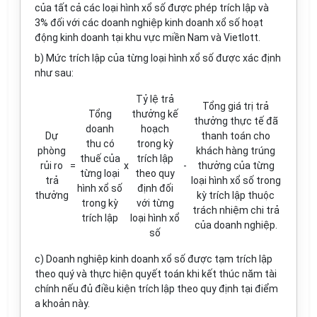
của tất cả các loại hình xổ số được phép trích lập và
3% đối với các doanh nghiệp kinh doanh xổ số hoạt
động kinh doanh tại khu vực miền Nam và Vietlott.
b) Mức trích lập của từng loại hình xổ số được xác định
như sau:
Tỷ lệ trả
Tổng giá trị trả
Tổng
thưởng kế
thưởng thực tế đã
doanh
hoạch
Dự
thanh toán cho
thu có
trong kỳ
phòng
khách hàng trúng
thuế của
trích lập
rủi ro
=
x
-
thưởng của từng
từng loại
theo quy
trả
loại h
ì
nh xổ số trong
hình xổ số
định đối
thưởng
kỳ trích lập thuộc
trong kỳ
với từng
trách nhiệm chi trả
trích lập
loại hình xổ
của doanh nghiệp.
số
c) Doanh nghiệp kinh doanh xổ số được tạm trích lập
theo quý và thực hiện quyết toán khi kết thúc năm tài
chính nếu đủ điều kiện trích lập theo quy định tại điểm
a khoản này.