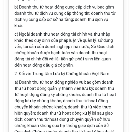
b) Doanh thu từ hoạt động cung cấp dịch vụ bao gồm
doanh thu từ dịch vụ cung cấp thông tin; doanh thu từ
dịch vụ cung cấp cơ sở hạ tầng; doanh thu dịch vụ
khác.
c) Ngoài doanh thu hoạt động tài chính và thu nhập
khác theo quy định của pháp luật về quản lý, sử dụng
v
ố
n, tài sản của doanh nghiệp nhà nước, Sở Giao dịch
chứng khoán được hạch toán vào doanh thu hoạt
động tài chính đối với lãi tiền gửi phát sinh liên quan
đến hoạt động đấu giá cổ phần.
2. Đối với Trung tâm Lưu ký Chứng khoán Việt Nam
a) Doanh thu từ hoạt động nghiệp vụ bao gồm doanh
thu từ hoạt động quản lý thành viên lưu ký; doanh thu
từ hoạt động đăng ký chứng khoán; doanh thu từ hoạt
động lưu ký chứng khoán; doanh thu từ hoạt động
chuy
ể
n khoản chứng khoán; doanh thu từ việc thực
hiện quyền; doanh thu từ hoạt động xử lý lỗi sau giao
dịch; doanh thu từ hoạt động
chuyển quyền
sở hữu
chứng khoán không qua hệ thống giao dịch của Sở
Giao dịch Chứng khoán; doanh thu từ hoạt động đại lý