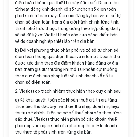
điện toán thông qua thiết bị máy đầu cuối: Doanh thu
từ hoạt động kinh doanh xổ số tự chọn s
ố
điện toán
phát sinh từ các máy đầu cuối đăng k
ý
bán vé xổ số tự
chọn số điện toán trong địa giới hành chính từng tỉnh,
thành phố trực thuộc tr
u
ng ương theo
hợp đồng
đại lý
xổ số đã ký với Vietlott hoặc các cửa hàng,
điểm
bán
vé do doanh nghiệp thiết lập trên địa bàn.
b) Đối với phương thức phân phối vé xổ số tự chọn số
điện toán thông qua điện thoại và internet: Doanh thu
được xác định theo địa điểm
khách hàng đăng ký địa
bàn tham gia dự thưởng khi mở tài khoản dự thưởng
theo quy định của pháp luật về kinh doanh xổ số tự
chọn số điện toán.
2. Vietlott có trách nhiệm thực hiện theo quy định sau:
a) Kê khai, quyết toán các khoản thuế giá trị gia tăng,
thuế tiêu thụ đặc biệt và thuế thu nhập doanh nghiệp
tại trụ sở chính. Trên cơ sở số thuế phải nộp theo từng
sắc thuế, Vietlott thực hiện phân bổ các khoản thuế
phải nộp vào ngân sách địa phương theo tỷ lệ doanh
thu thực tế phát sinh trên từng địa bàn.