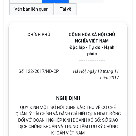
Văn bản liên quan
Tải về
CHÍNH PHỦ
CỘNG HÒA XÃ HỘI CHỦ
-------
NGHĨA VIỆT NAM
Độc lập - Tự do - Hạnh
phúc
---------------
Số: 122/2017/NĐ-CP
Hà Hội, ngày 13 tháng 11
năm 2017
NGHỊ ĐỊNH
QUY ĐỊNH MỘT SỐ NỘI DUNG ĐẶC THÙ VỀ CƠ CHẾ
QUẢN LÝ TÀI CHÍNH VÀ ĐÁNH GIÁ HIỆU QUẢ HOẠT ĐỘNG
ĐỐI VỚI DOANH NGHIỆP KINH DOANH XỔ SỐ; SỞ GIAO
DỊCH CHỨNG KHOÁN VÀ TRUNG TÂM LƯU KÝ CHỨNG
KHOÁN VIỆT NAM