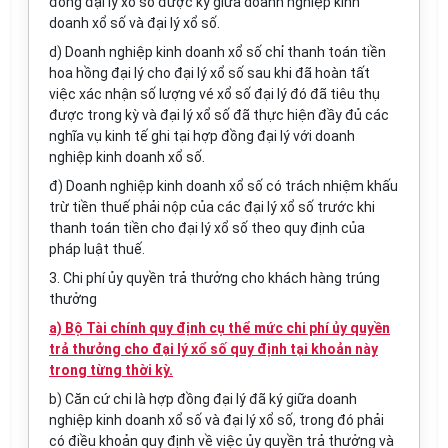
đồng đại lý xổ số được ký giữa doanh nghiệp kinh
doanh xổ số và đại lý xổ số.
d) Doanh nghiệp kinh doanh xổ số chỉ thanh toán tiền
hoa hồng đại lý cho đại lý xổ số sau khi đã hoàn tất
việc xác nhận số lượng vé xổ số đại lý đó đã tiêu thụ
được trong kỳ và đại lý xổ số đã thực hiện đầy đủ các
nghĩa vụ kinh tế ghi tại hợp đồng đại lý với doanh
nghiệp kinh doanh xổ số.
đ) Doanh nghiệp kinh doanh xổ số có trách nhiệm khấu
trừ tiền thuế phải nộp của các đại lý xổ số trước khi
thanh toán tiền cho đại lý xổ s
ố
theo quy định của
pháp luật thuế.
3. Chi phí ủy quyền trả thưởng cho khách hàng trúng
thưởng
a) Bộ Tài chính quy định cụ thể mức chi phí ủy quyền
trả thưởng cho đại lý xổ số quy định tại khoản này
trong từng thời kỳ.
b) Căn cứ chi là hợp đồng đại lý đã ký giữa doanh
nghiệp kinh doanh xổ số và đại lý xổ số, trong đó phải
có điều khoản quy định về việc ủy quyền trả thưởng và