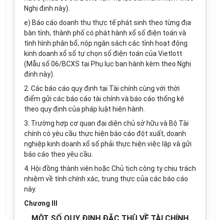
Nghị định này).
e) Báo cáo doanh thu thực tế phát sinh theo từng địa
bàn t
ỉ
nh, thành phố có phát hành xổ số điện toán và
tình hình phân bổ, nộp ngân sách các tỉnh hoạt động
kinh doanh xổ số tự chọn số điện toán của Viet
l
ott
(M
ẫ
u số 06/BCXS tại Phụ lục ban hành kèm theo Nghị
định này).
2. Các báo cáo quy định tại Tài chính cùng với thời
điểm gửi các báo cáo tài chính và báo cáo thống kê
theo quy định của pháp luật hiện hành.
3. Trường hợp cơ quan đại diện chủ sở hữu và Bộ Tài
chính có yêu cầu thực hiện báo cáo đột xuất, doanh
nghiệp kinh doanh xổ số phải thực hiện việc lập và gửi
báo cáo theo yêu cầu.
4. Hội đồng thành viên hoặc Chủ tịch công ty chịu trách
nhiệm về tính chính xác, trung thực của các báo cáo
này.
Chương III
MỘT SỐ QUY ĐỊNH ĐẶC THÙ VỀ TÀI CHÍNH