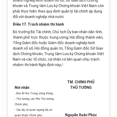
doanh nghiệp kinh doanh xổ số; Sở Giao dịch Chứng
khoán và Trung tâm Lưu ký Chứng khoán Việt Nam còn
phải thực hiện theo quy định quản lý tài chính
á
p dụng
đối với doanh nghiệp nhà nước.
Điều 17. Trách nhiệm thi hành
Bộ trưởng Bộ Tài chính, Chủ tịch Ủy ban nhân dân tỉnh,
thành phố trực thuộc trung ương; Hội đồng thành viên,
Tổng Giám đốc hoặc Giám đốc doanh nghiệp kinh
doanh xổ số; Hội đồng quản trị, Tổng Giám đốc Sở Giao
dịch Chứng khoán, Trung tâm Lưu ký Chứng khoán Việt
Nam và các tổ chức, cá nhân có liên quan chịu trách
nhiệm thi hành Nghị định này./
.
TM. CHÍNH PHỦ
Nơi nhận:
THỦ TƯỚNG
- Ban Bí thư Trung ương Đảng;
- Thủ tướng, các Phó Thủ tướng
Chính phủ;
- Các bộ, cơ quan ngang bộ, cơ
Nguyễn Xuân Phúc
quan thuộc Chính phủ;