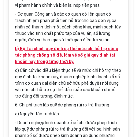
vi phạm hành chính và biên lai nộp tiền phạt.
- Cơ quan Công an và các cơ quan có liên quan có
trách nhiệm phân phối tiền hỗ trợ cho các đơn vị, cá
nhân có thành tích một cách công khai, minh bạch tùy
thuộc vào tính chất phức tạp của vụ án, số lượng
người, đơn vị tham gia và thời gian điều tra vụ án.
b) Bộ Tài chính quy định cụ thể mức chi hỗ trợ công
tác phòng chống số đề, làm vé số giả quy định tại
khoản này trong từng thời kỳ.
c) Căn cứ vào điều kiện thực tế và mức chi hỗ trợ theo
quy định tại khoản này, doanh nghiệp kinh doanh xổ số
trình cơ quan đại diện chủ sở hữu phê duyệt nội dung
và mức chi hỗ trợ cụ thể, đảm bảo các khoản chi hỗ
trợ đúng đối tượng, định mức.
6. Chi phí trích lập quỹ dự phòng rủi ro trả thưởng
a) Nguyên tắc trích lập:
- Doanh nghiệp kinh doanh xổ số chỉ được phép trích
lập quỹ dự phòng rủi ro trả thưởng đối với loại hình sản
phẩm xổ số được phép kinh doanh áp dụng phương