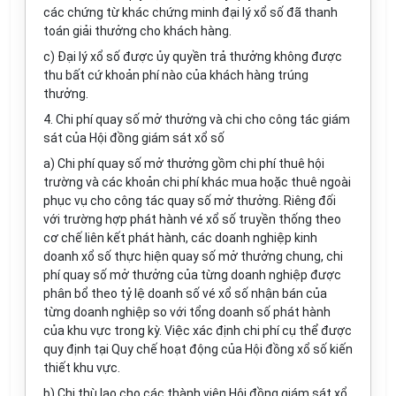
các chứng từ khác chứng minh đại lý xổ số đã thanh
toán giải thưởng cho khách hàng.
c) Đại lý xổ số được ủy quyền trả thưởng không được
thu bất cứ khoản phí nào của khách hàng trúng
thưởng.
4. Chi phí quay số mở thưởng và chi cho công tác giám
sát của Hội đồng giám sát xổ số
a) Chi phí quay số mở thưởng gồm chi phí thuê hội
trường và các khoản chi phí khác mua hoặc thuê ngoài
phục vụ cho công tác quay s
ố
mở thưởng. Riêng đối
với trường hợp phát hành vé xổ số truyền thống theo
cơ chế liên kết phát hành, các doanh nghiệp kinh
doanh xổ số thực hiện quay số mở thưởng chung, chi
phí quay s
ố
mở thưởng của từng doanh nghiệp được
phân b
ổ
theo tỷ lệ doanh số vé xổ số nhận bán của
từng doanh nghiệp so với t
ổ
ng doanh số
phát hành
của khu vực trong kỳ. Việc xác định chi phí cụ th
ể
được
quy định tại Quy chế hoạt động của Hộ
i
đồng xổ số kiến
thiết khu vực.
b) Chi thù lao cho các thành viên Hội đồng giám sát xổ