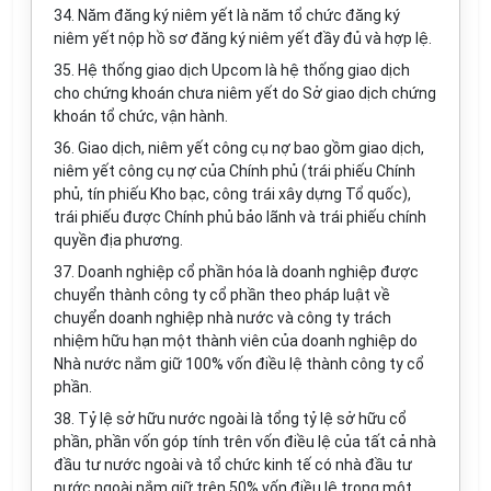
34. Năm đăng ký niêm yết là năm tổ chức đăng ký
niêm yết nộp hồ sơ đăng ký niêm yết đầy đủ và hợp lệ.
35. Hệ thống giao dịch Upcom là hệ thống giao dịch
cho chứng khoán chưa niêm yết do Sở giao dịch chứng
khoán tổ chức, vận hành.
36. Giao dịch, niêm yết công cụ nợ bao gồm giao dịch,
niêm yết công cụ nợ của Chính phủ (trái phiếu Chính
phủ, tín phiếu Kho bạc, công trái xây dựng Tổ quốc),
trái phiếu được Chính phủ bảo lãnh và trái phiếu chính
quyền địa phương.
37. Doanh nghiệp cổ phần hóa là doanh nghiệp được
chuyển thành công ty cổ phần theo pháp luật về
chuyển doanh nghiệp nhà nước và công ty trách
nhiệm hữu hạn một thành viên của doanh nghiệp do
Nhà nước nắm giữ 100% vốn điều lệ thành công ty cổ
phần.
38. Tỷ lệ sở hữu nước ngoài là tổng tỷ lệ sở hữu cổ
phần, phần vốn góp tính trên vốn điều lệ của tất cả nhà
đầu tư nước ngoài và tổ chức kinh tế có nhà đầu tư
nước ngoài nắm giữ trên 50% vốn điều lệ trong một