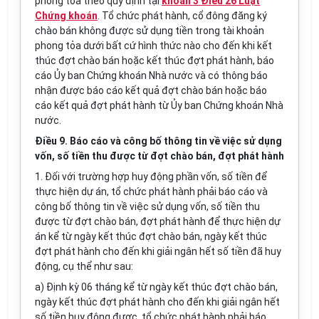
phong tỏa theo quy định tại
khoản 3 Điều 26 Luật
Chứng khoán
. Tổ chức phát hành, cổ đông đăng ký
chào bán không được sử dụng tiền trong tài khoản
phong tỏa dưới bất cứ hình thức nào cho đến khi kết
thúc đợt chào bán hoặc kết thúc đợt phát hành, báo
cáo Ủy ban Chứng khoán Nhà nước và có thông báo
nhận được báo cáo kết quả đợt chào bán hoặc báo
cáo kết quả đợt phát hành từ Ủy ban Chứng khoán Nhà
nước.
Điều 9. Báo cáo và công bố thông tin về việc sử dụng
vốn, số tiền thu được từ đợt chào bán, đợt phát hành
1. Đối với trường hợp huy động phần vốn, số tiền để
thực hiện dự án, tổ chức phát hành phải báo cáo và
công bố thông tin về việc sử dụng vốn, số tiền thu
được từ đợt chào bán, đợt phát hành để thực hiện dự
án kể từ ngày kết thúc đợt chào bán, ngày kết thúc
đợt phát hành cho đến khi giải ngân hết số tiền đã huy
động, cụ thể như sau:
a) Định kỳ 06 tháng kể từ ngày kết thúc đợt chào bán,
ngày kết thúc đợt phát hành cho đến khi giải ngân hết
số tiền huy động được, tổ chức phát hành phải báo