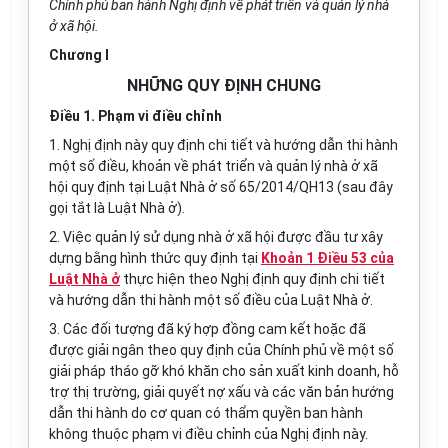
Ch
í
nh phủ ban hành Nghị định về phá
t
tr
i
ển và quản l
ý
nhà
ở xã hội.
Chương I
NHỮNG QUY ĐỊNH CHUNG
Điều 1. Phạm vi điều chỉnh
1.
Nghị định này quy định chi tiết và hướng dẫn thi hành
một số điều, khoản về phát triển và quản lý nhà ở xã
hội quy định tại Luật Nhà
ở
số 65/2014/QH13 (sau đây
gọi tắt là Luật Nhà
ở
).
2.
Việc quản lý sử dụng nhà ở xã hội được đầu tư xây
dựng bằng hình thức quy định tại
Khoản 1 Điều 53 của
Luật Nhà ở
thực hiện theo Nghị định quy định chi tiết
và hướng dẫn thi hành một số điều của Luật Nhà
ở
.
3.
Các đối tượng đã ký hợp đồng cam kết hoặc đã
được giải ngân theo quy định của Chính phủ về một số
giải pháp tháo gỡ khó khăn cho sản xuất kinh doanh, hỗ
trợ thị trường, giải quyết nợ xấu và các văn bản hướng
dẫn thi hành do cơ quan có th
ẩ
m quyền ban hành
không thuộc phạm vi điều ch
ỉ
nh của Nghị định này.