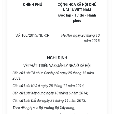
CHÍNH PHỦ
CỘNG HÒA XÃ HỘI CHỦ
-------
NGHĨA VIỆT NAM
Độc lập - Tự do - Hạnh
phúc
---------------
Số: 100/2015/NĐ-CP
Hà Nội
, ngày
20
tháng
10
năm
2015
NGHỊ ĐỊNH
VỀ PHÁT TRIỂN VÀ QUẢN LÝ NHÀ Ở XÃ HỘI
Căn cứ Luật T
ổ
chức Ch
í
nh phủ ngày 25 tháng 12 năm
2001;
Căn cứ Luật Nhà ở ngày 25 tháng
11
năm 2014;
Căn cứ Luật Xây dựng ngày 18 th
á
ng 6 năm 2014;
Căn cứ Luật Đất đai ngày 29 tháng 11 năm 2013;
Theo đề nghị của Bộ trưởng Bộ Xây dựng,