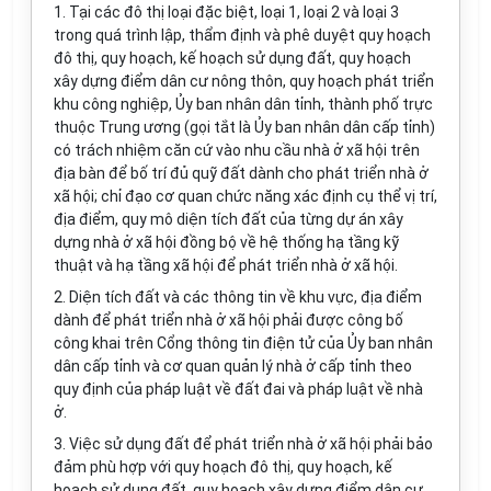
1.
Tại các đô thị loại đặc biệt, loại 1, loại 2 và loại 3
trong quá trình lập, thẩm định và phê duyệt quy hoạch
đô thị, quy hoạch, kế hoạch sử dụng đất, quy hoạch
xây dựng điểm dân cư nông thôn, quy hoạch phát triển
khu công nghiệp, Ủy ban nhân dân t
ỉ
nh, thành phố trực
thuộc Trung ương (gọi tắt là Ủy ban nhân dân cấp tỉnh)
có trách nhiệm căn cứ vào nhu cầu nhà ở xã hội trên
địa bàn để bố trí đ
ủ
quỹ đất dành cho phát triển nhà ở
xã hội; chỉ đạo cơ quan chức năng xác định cụ thể vị trí,
địa điểm, quy mô diện tích đất của từng dự án xây
dựng nhà ở xã hội đồng bộ về hệ thống hạ tầng kỹ
thuật và hạ tầng xã hội để phát triển nhà ở xã hội.
2.
Diện tích đất và các thông tin về khu vực, địa điểm
dành để phát triển nhà
ở
xã hội phải được công bố
c
ô
ng khai trên
C
ổng thông tin điện t
ử
của Ủy ban nhân
dân cấp t
ỉ
nh và cơ quan qu
ả
n lý nhà ở cấp t
ỉ
nh theo
quy định của pháp luật về đất đai và pháp luật về nhà
ở.
3.
Việc sử dụng đất để phát triển nhà ở xã hội phải bảo
đảm phù hợp với quy hoạch đô thị, quy hoạch, kế
hoạch s
ử
dụng đất, quy hoạch xây dựng điểm dân cư