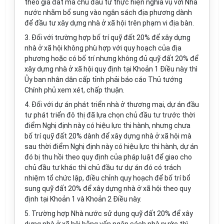
theo giá đất mà chủ đầu tư thực hiện nghĩa vụ với Nhà
nước nhằm bổ sung vào ngân sách địa phương dành
để đầu tư xây dựng nhà ở xã hội
tr
ên phạm vi địa bàn.
3.
Đối với trường h
ợ
p bố trí quỹ đất 20% để xây dựng
nhà ở xã hội không phù hợp với quy hoạch c
ủ
a địa
phương hoặc có bố trí nhưng không đủ quỹ đất 20% để
xây dựng nhà ở xã hội quy định tại Khoản 1 Điều này thì
Ủy ban nhân dân cấp tỉnh phải báo cáo Thủ tướng
Chính phủ xem xét, chấp thuận.
4.
Đối v
ớ
i dự án phát triển nhà ở thương mại, dự án đầu
tư phát triển đô thị đã lựa chọn chủ đầu tư trước thời
điểm Nghị định này có hiệu lực thi hành, nhưng chưa
bố trí quỹ đất 20% dành để xây dựng nhà ở xã hội mà
sau thời điểm Nghị định này có hiệu lực thi hành, dự án
đó bị thu hồi theo quy định của pháp luật để giao cho
chủ đầu tư khác thì chủ đầu tư dự án đó có trách
nhiệm tổ chức lập, điều chỉnh quy hoạch để bố trí bổ
sung qu
ỹ
đất 20% để xây dựng nhà ở xã hội theo quy
định tại Khoản 1 và Khoản 2 Điều này.
5.
Trường hợp Nhà nước sử dụng quỹ đất 20% để xây