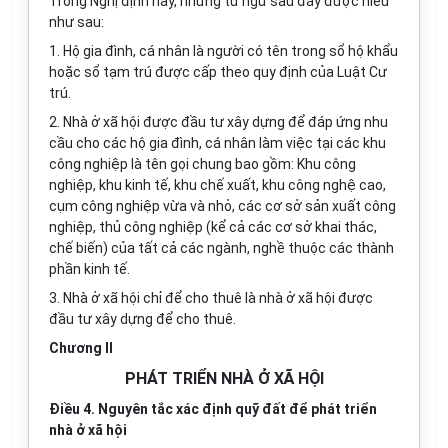
Trong Nghị định này, những từ ngữ sau đây được hiểu
như sau:
1.
Hộ gia đình, cá nhân là người có tên trong sổ hộ khẩu
hoặc sổ tạm trú được cấp theo quy định của Luật Cư
trú.
2.
Nhà ở xã hội được đầu tư xây
d
ựng để đáp ứng nhu
cầu cho các hộ gia đình, cá nhân làm việc tại các khu
công nghiệp là tên gọi chung bao gồm: Khu công
nghiệp, khu kinh tế, khu chế xuất, khu công nghệ cao,
cụm công nghiệp vừa và nhỏ, các cơ s
ở
sản xuất công
nghiệp, thủ công nghiệp (kể cả các cơ sở khai thác,
chế biến) của tất cả các ngành, nghề thuộc các thành
phần kinh tế.
3.
Nhà ở xã hội chỉ để cho thuê là nhà ở xã hội được
đầu tư xây dựng để cho thuê.
Chương II
PHÁT TRIỂN NHÀ Ở XÃ HỘI
Điều 4. Nguyên tắc xác định quỹ đất để phát triển
nhà ở xã hội