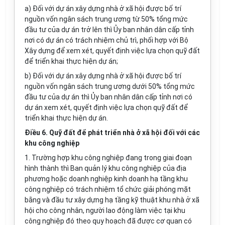
a)
Đối với dự án xây
d
ựng nhà ở xã hội được bố trí
nguồn vốn ngân sách trung ương từ 50% tổng mức
đ
ầ
u tư của dự án trở lên th
ì Ủy ban
nhân dân cấp tỉnh
nơi có dự án có
tr
ách nhiệm chủ trì, phối hợp với Bộ
Xây dựng để xem xét, quyết định việc lựa chọn quỹ đất
để triển khai thực hiện dự án;
b)
Đối với dự án xây dựng nhà ở xã hội được bố trí
nguồn vốn ngân sách trung ương dưới 50% tổng mức
đầu tư của dự án thì Ủy ban nhân dân cấp tỉnh nơi có
dự án xem xét, quyết định việc lựa chọn quỹ đất để
triển khai thực hiện dự án.
Điều 6. Quỹ đất để phát triển nhà ở xã hội đối với các
khu công nghiệp
1.
Trường hợp khu công nghiệp đang trong giai đoạn
hình thành thì Ban quản lý khu công nghiệp của địa
phương hoặc doanh nghiệp kinh doanh hạ t
ầ
ng khu
công nghiệp có trách nhiệm tổ chức giải phóng mặt
bằng và đầu tư xây dựng hạ t
ầ
ng kỹ thuật khu nhà ở xã
hội cho công nhân, người lao động làm việc tại khu
công nghiệp đó theo quy hoạch đã được cơ quan có