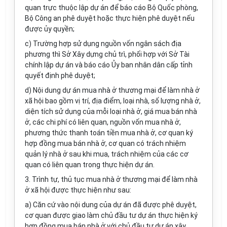
quan trực thuộc lập dự án để báo cáo Bộ Quốc phòng,
Bộ Công an phê duyệt hoặc thực hiện phê duyệt nếu
được ủy quyền;
c) Trường hợp sử dụng nguồn vốn ngân sách địa
phương thì Sở Xây dựng chủ trì, phối hợp với Sở Tài
chính lập dự án và báo cáo Ủy ban nhân dân cấp tỉnh
quyết định phê duyệt;
d) Nội dung dự án mua nhà ở thương mại để làm nhà ở
xã hội bao gồm vị trí, địa điểm, loại nhà, số lượng nhà ở,
diện tích sử dụng của mỗi loại nhà ở, giá mua bán nhà
ở, các chi phí có liên quan, nguồn vốn mua nhà ở,
phương thức thanh toán tiền mua nhà ở, cơ quan ký
hợp đồng mua bán nhà ở, cơ quan có trách nhiệm
quản lý nhà ở sau khi mua, trách nhiệm của các cơ
quan có liên quan trong thực hiện dự án.
3. Trình tự, thủ tục mua nhà ở thương mại để làm nhà
ở xã hội được thực hiện như sau:
a) Căn cứ vào nội dung của dự án đã được phê duyệt,
cơ quan được giao làm chủ đầu tư dự án thực hiện ký
hợp đồng mua bán nhà ở với chủ đầu tư dự án xây