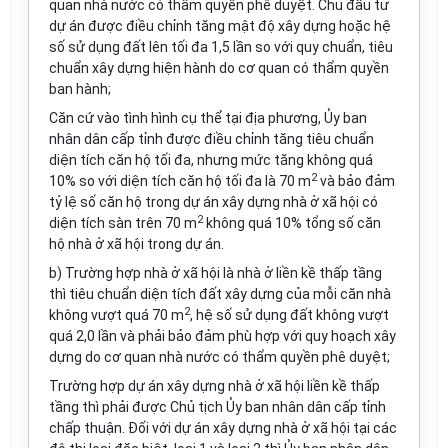
quan nhà nước có thẩm quyền phê duyệt. Chủ đầu tư
dự án được điều chỉnh tăng mật độ xây dựng hoặc hệ
số sử dụng đất lên tối đa 1,5 lần so với quy chuẩn, tiêu
chuẩn xây dựng hiện hành do cơ quan có thẩm quyền
ban hành;
Căn cứ vào tình hình cụ thể tại địa phương, Ủy ban
nhân dân cấp tỉnh được điều chỉnh tăng tiêu chuẩn
diện tích căn hộ tối đa, nhưng mức tăng không quá
2
10% so với diện tích căn hộ tối đa là 70 m
và bảo đảm
tỷ lệ số căn hộ trong dự án xây dựng nhà ở xã hội có
2
diện tích sàn trên 70 m
không quá 10% tổng số căn
hộ nhà ở xã hội trong dự án.
b) Trường hợp nhà ở xã hội là nhà ở liền kề thấp tầng
thì tiêu chuẩn diện tích đất xây dựng của mỗi căn nhà
2
không vượt quá 70 m
, hệ số sử dụng đất không vượt
quá 2,0 lần và phải bảo đảm phù hợp với quy hoạch xây
dựng do cơ quan nhà nước có thẩm quyền phê duyệt;
Trường hợp dự án xây dựng nhà ở xã hội liền kề thấp
tầng thì phải được Chủ tịch Ủy ban nhân dân cấp tỉnh
chấp thuận. Đối với dự án xây dựng nhà ở xã hội tại các