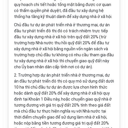
quy hoạch chi tiết hoặc tổng mặt bằng được cơ quan
có thẩm quyền phê duyệt, đã đầu tư xây dựng hệ
thống hạ tầng kỹ thuật
d
ành để xây dựng nhà ở xã hội.
Chủ đầu tư dự án phát triển nhà ở thương mại, dự án
đầu tư phát triển đô thị đó có trách nhiệm trực tiếp
đầu tư xây dựng nhà ở xã hội trên quỹ đất 20% (trừ
trường hợp Nhà nước thu hồi quỹ đất 20% để đầu tư
xây dựng nhà ở xã hội bằng nguồn vốn ngân sách và
trường hợp chủ đầu tư không có nhu cầu tham gia đầu
tư xây dựng nhà ở xã hội thì chuyển giao quỹ đất này
cho Ủy ban nhân dân cấp tỉnh nơi có dự án).
2.
Trường hợp dự án phát triển nhà ở thương mại, dự
án đầu tư phát triển đô thị có quy mô sử dụng đất dưới
10 ha thì chủ đầu tư dự án được lựa chọn hình thức
hoặc dành quỹ đất 20% để xây dựng nhà ở xã hội quy
định tại Khoản 1 Điều này, hoặc chuyển giao quỹ nhà ở
tương đương với giá trị quỹ đất 20% tính theo giá đất
mà chủ đ
ầ
u tư thực hiện nghĩa vụ với Nhà nước tại
thời điểm chuyển giao để s
ử
dụng làm nhà ở xã hội,
hoặc nộp bằng tiền tương đương giá trị quỹ đất 20%