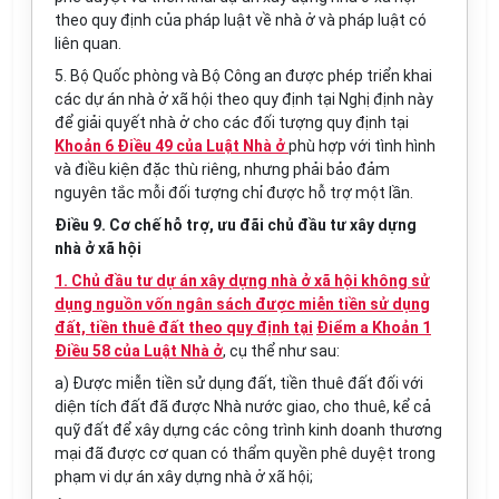
theo quy định của pháp luật về nhà ở và pháp luật có
liên quan.
5. Bộ Quốc phòng và Bộ Công an được phép triển khai
các dự án nhà ở xã hội theo quy định tại Nghị định này
để giải quyết nhà ở cho các đối tượng quy định tại
Khoản 6 Điều 49 của Luật Nhà ở
phù hợp với tình hình
và điều kiện đặc thù riêng, nhưng phải bảo đảm
nguyên tắc mỗi đối tượng chỉ được hỗ trợ một lần.
Điều 9. Cơ chế hỗ trợ, ưu đãi chủ đầu tư xây dựng
nhà ở xã hội
1. Chủ đầu tư dự án xây dựng nhà ở xã hội không sử
dụng nguồn vốn ngân sách được miễn tiền sử dụng
đất, tiền thuê đất theo quy định tại
Điểm a Khoản 1
Điều 58 của Luật Nhà ở
,
cụ thể như sau:
a) Được miễn tiền sử dụng đất, tiền thuê đất đối với
diện tích đất đã được Nhà nước giao, cho thuê, kể cả
quỹ đất để xây dựng các công trình kinh doanh thương
mại đã được cơ quan có thẩm quyền phê duyệt trong
phạm vi dự án xây dựng nhà ở xã hội;