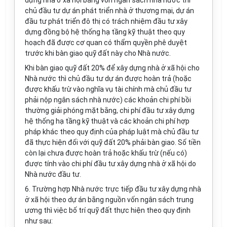
dựng nhà ở xã hội bằng vốn ngân sách nhà nước thì
chủ đầu tư dự án phát triển nhà ở thương mại, dự án
đầu tư phát triển đô thị có
tr
ách nhiệm đầu tư xây
dựng đồng bộ hệ thống hạ tầng kỹ thuật theo quy
hoạch đã được cơ quan có thẩm quyền phê duyệt
trước khi bàn giao quỹ đất này cho Nhà nước.
Khi bàn giao quỹ đất 20% để xây dựng nhà ở xã hội cho
Nhà nước thì chủ đầu tư dự án được hoàn
tr
ả (hoặc
được khấu trừ vào nghĩa vụ tài chính mà chủ đầu tư
phải nộp ngân sách nhà nước) các khoản chi phí bồi
thường giải phóng mặt b
ằ
ng, chi phí đ
ầ
u tư xây dựng
hệ thống hạ tầng kỹ thuật và các khoản chi phí hợp
pháp khác theo quy định của pháp luật mà chủ đ
ầ
u tư
đã thực hiện đối với quỹ đất 20% phải bàn giao
.
Số tiền
còn lại chưa được hoàn trả hoặc khấu trừ (nếu có)
được tính vào chi phí đầu tư xây dựng nhà ở xã h
ộ
i do
Nhà nước đ
ầ
u tư.
6.
Trường hợp Nhà nước trực tiếp đầu tư xây dựng nh
à
ở xã hội theo dự án bằng nguồn vốn ngân sách trung
ương thì việc bố trí quỹ đất thực hiện theo quy định
như sau: