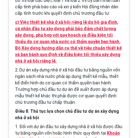
đô thị loại đặc biệt, loại 1 và loại 2 thì Ủy ban nhân dân
cấp tỉnh phải báo cáo và xin ý kiến Hội đồng nhân dân
cấp tỉnh trước khi quyết định chủ trương đầu tư.
c) Việc thiết kế nhà ở xã hội riêng lẻ do hộ gia đình,
cá nhân đầu tư xây dựng phải bảo đảm chất lượng
xây dựng, phù hợp với quy hoạch và điều kiện tối
thiểu do cơ quan nhà nước có thẩm quyền ban hành.
Bộ Xây dựng hướng dẫn cụ thể về tiêu chuẩn thiết kế
và ban hành quy định về điều kiện tối thiểu xây dựng
nhà ở xã hội riêng lẻ.
2. Dự án xây dựng nhà ở xã hội đầu tư bằng nguồn vốn
ngân sách nhà nước phải áp dụng thiết kế mẫu, thiết
kế điển hình do cơ quan có thẩm quyền ban hành.
Trường hợp chủ đầu tư dự án đề xuất được áp dụng
mẫu thiết kế khác thì phải được cơ quan quyết định
chủ trương đầu tư chấp thuận.
Điều 8. Thủ tục lựa chọn chủ đầu tư dự án xây dựng
nhà ở xã hội
1. Đối với dự án đầu tư xây dựng nhà ở xã hội được đầu
tư bằng nguồn vốn hoặc hình thức quy định tại
Khoản