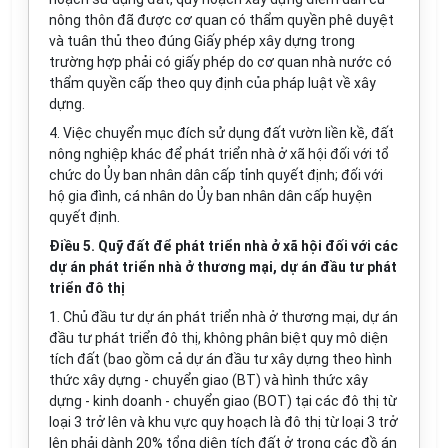
nông thôn đã được cơ quan có thẩm quyền phê duyệt
và tuân thủ theo đúng Gi
ấ
y phép xây dựng trong
trường hợp phải có giấy phép do cơ quan nhà nước có
thẩm quyền cấp theo quy định của pháp luật về xây
dựng.
4.
Việc chuyển mục đích sử dụng đất vườn liền kề, đất
nông nghiệp khác đ
ể
phát tri
ể
n nhà ở xã hội đối với tổ
ch
ứ
c do Ủy ban nhân dân cấp tỉnh quyết định; đ
ố
i với
hộ gia đình, cá nhân do Ủy ban nhân dân cấp huyện
quyết định.
Điều 5. Quỹ đất để phát triển nhà ở xã hội đối với các
dự án phát triển nhà ở thương mại, dự án đầu tư phát
triển đô thị
1.
Chủ đầu tư dự án phát triển nhà ở thương mại, dự án
đầu tư phát triển đô thị, không phân biệt quy mô diện
tích đất (bao gồm cả dự án đầu tư xây dựng theo hình
thức xây dựng - chuyển giao (BT) v
à
hình thức xây
dựng
-
kinh doanh - chuyển giao (BOT) tại các đô thị từ
loại 3 trở lên và khu vực quy hoạch là đô thị từ loại 3
trở
lên phải dành 20% t
ổ
ng diện tích đất
ở
trong các đồ án