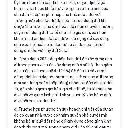
Ủy ban nhân dân cấp tỉnh xem xét, quyết định việc
hoàn trả lại hoặc khấu trừ vào nghĩa vụ tài chính của
chủ đầu tư dự án phải nộp cho Nhà nước đối với
trường hợp chủ đầu tư đã nộp tiền sử dụng đất khi
được Nhà nước giao đất hoặc đã nhận chuyển nhượng
quyền sử dụng đất từ tổ chức, hộ gia đình, cá nhân
khác mà diện tích đất đó được sử dụng để xây dựng
nhà ở xã hội hoặc chủ đầu tư dự án đã nộp tiền sử
dụng đất đối với quỹ đất 20%;
b) Được dành 20% tổng diện tích đất để xây dựng nhà
ở trong phạm vi dự án xây dựng nhà ở xã hội (bao gồm
cả dự án sử dụng quỹ đất 20%) để đầu tư xây dựng
công trình kinh doanh thương mại (kể cả nhà ở thương
mại cao tầng hoặc thấp tầng) nhằm bù đắp chi phí đầu
tư, góp phần giảm giá bán, giá cho thuê, thuê mua nhà
ở xã hội và giảm kinh phí dịch vụ quản lý, vận hành nhà
ở xã hội sau khi đầu tư;
c) Trường hợp phương án quy hoạch chi tiết của dự án
do cơ quan nhà nước có thẩm quyền phê duyệt mà
không bố trí quỹ đất riêng để xây dựng công trình kinh
doanh thương mại trong phạm vi dự án thì chủ đầu tư