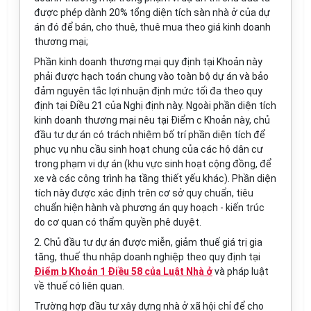
được phép dành 20% tổng diện tích sàn nhà ở của dự
án đó để bán, cho thuê, thuê mua theo giá kinh doanh
thương mại;
Phần kinh doanh thương mại quy định tại Khoản này
phải được hạch toán chung vào toàn bộ dự án và bảo
đảm nguyên tắc lợi nhuận định mức tối đa theo quy
định tại Điều 21 của Nghị định này. Ngoài phần diện tích
kinh doanh thương mại nêu tại Điểm c Khoản này, chủ
đầu tư dự án có trách nhiệm bố trí phần diện tích để
phục vụ nhu cầu sinh hoạt chung của các hộ dân cư
trong phạm vi dự án (khu vực sinh hoạt cộng đồng, để
xe và các công trình hạ tầng thiết yếu khác). Phần diện
tích này được xác định trên cơ sở quy chuẩn, tiêu
chuẩn hiện hành và phương án quy hoạch - kiến trúc
do cơ quan có thẩm quyền phê duyệt.
2. Chủ đầu tư dự án được miễn, giảm thuế giá trị gia
tăng, thuế thu nhập doanh nghiệp theo quy định tại
Điểm b Khoản 1 Điều 58 của Luật Nhà ở
và pháp luật
về thuế có liên quan.
Trường hợp đầu tư xây dựng nhà ở xã hội chỉ để cho