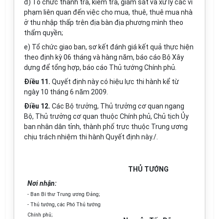
đ) Tổ chức thanh tra, kiểm tra, giám sát và xử lý các vi
phạm liên quan đến việc cho mua, thuê, thuê mua nhà
ở thu nhập thấp trên địa bàn địa phương mình theo
thẩm quyền;
e) Tổ chức giao ban, sơ kết đánh giá kết quả thực hiện
theo định kỳ 06 tháng và hàng năm, báo cáo Bộ Xây
dựng để tổng hợp, báo cáo Thủ tướng Chính phủ.
Điều 11.
Quyết định này có hiệu lực thi hành kể từ
ngày 10 tháng 6 năm 2009.
Điều 12.
Các Bộ trưởng, Thủ trưởng cơ quan ngang
Bộ, Thủ trưởng cơ quan thuộc Chính phủ, Chủ tịch Ủy
ban nhân dân tỉnh, thành phố trực thuộc Trung ương
chịu trách nhiệm thi hành Quyết định này./.
THỦ TƯỚNG
Nơi nhận:
- Ban Bí thư Trung ương Đảng;
- Thủ tướng, các Phó Thủ tướng
Chính phủ;