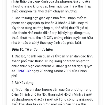
nhập thấp theo quy định của địa phương. Giá chuyển
nhượng nhà ở không cao hơn mức giá nhà ở thu nhập
thấp cùng loại tại thời điểm chuyển nhượng.
5. Các trường hợp giao dịch nhà ở thu nhập thấp vi
phạm các quy định tại khoản 3, khoản 4 Điều này thì
tùy theo từng trường hợp cụ thể sẽ bị thu hồi giá trị
các khoản Nhà nước đã hỗ trợ, bị hủy hợp đồng mua,
thuê, thuê mua, thu hồi Giấy chứng nhận quyền sở hữu
nhà ở hoặc bị xử lý theo quy định của pháp luật.
Điều 10. Tổ chức thực hiện
1. Các Bộ, ngành liên quan và Ủy ban nhân dân các tỉnh,
thành phố trực thuộc Trung ương có trách nhiệm tổ
chức thực hiện các nhiệm vụ được giao tại Nghị quyết
số
18/NQ-CP
ngày 20 tháng 4 năm 2009 của Chính
phủ.
2. Bộ Xây dựng
:
a) Trực tiếp chỉ đạo, hướng dẫn các địa phương trọng
điểm (thành phố Hà Nội, thành phố Hồ Chí Minh và một
số địa phương khác) và một số Tổng công ty nhà nước
triển khai đầu tư xây dựng một số dự án nhà ở thu