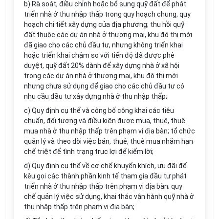
b) Rà soát, điều chỉnh hoặc bổ sung quỹ đất để phát
triển nhà ở thu nhập thấp trong quy hoạch chung, quy
hoạch chi tiết xây dựng của địa phương; thu hồi quỹ
đất thuộc các dự án nhà ở thương mại, khu đô thị mới
đã giao cho các chủ đầu tư, nhưng không triển khai
hoặc triển khai chậm so với tiến độ đã được phê
duyệt, quỹ đất 20% dành để xây dựng nhà ở xã hội
trong các dự án nhà ở thương mại, khu đô thị mới
nhưng chưa sử dụng để giao cho các chủ đầu tư có
nhu cầu đầu tư xây dựng nhà ở thu nhập thấp;
c) Quy định cụ thể và công bố công khai các tiêu
chuẩn, đối tượng và điều kiện được mua, thuê, thuê
mua nhà ở thu nhập thấp trên phạm vi địa bàn; tổ chức
quản lý và theo dõi việc bán, thuê, thuê mua nhằm hạn
chế triệt để tình trạng trục lợi để kiếm lời;
d) Quy định cụ thể về cơ chế khuyến khích, ưu đãi để
kêu gọi các thành phần kinh tế tham gia đầu tư phát
triển nhà ở thu nhập thấp trên phạm vi địa bàn; quy
chế quản lý việc sử dụng, khai thác vận hành quỹ nhà ở
thu nhập thấp trên phạm vi địa bàn;