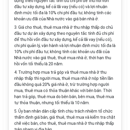
dựng theo nguyên tắc tính đủ chi phí để thu hồi vốn
đầu tư xây dựng, kể cả lãi vay (nếu có) và lợi nhuận
định mức tối đa là 10% chi phí đầu tư; không tính các
khoản ưu đãi của Nhà nước vào giá bán nhà ở.
3. Giá cho thuê, thuê mua nhà ở thu nhập thấp do chủ
đầu tư dự án xây dựng theo nguyên tắc tính đủ chi phí
để thu hồi vốn đầu tư xây dựng, kể cả lãi vay (nếu có),
chi phí quản lý, vận hành và lợi nhuận định mức tối đa là
10% chi phí đầu tư; không tính các khoản ưu đãi của
Nhà nước vào giá thuê, thuê mua nhà ở; thời hạn thu
hồi vốn tối thiểu là 20 năm.
4. Trường hợp mua trả góp và thuê mua nhà ở thu
nhập thấp thì người mua, thuê mua nhà ở nộp tiền lần
đầu không quá 20% giá nhà ở, trừ trường hợp người
mua, thuê mua có thỏa thuận khác với bên bán. Thời
hạn trả góp, thuê mua do bên bán, bên mua, thuê mua
tự thỏa thuận, nhưng tối thiểu là 10 năm.
5. Ủy ban nhân dân cấp tỉnh chịu trách nhiệm tổ chức
thẩm định giá bán, giá thuê, thuê mua và kiểm tra chặt
chẽ việc bán, cho thuê, thuê mua nhà ở thu nhập thấp
trên phạm vi địa bàn.