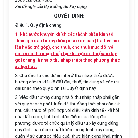
2009 của Chính phủ;
Xét đề nghị của Bộ trưởng Bộ Xây dựng,
QUYẾT ĐỊNH:
Điều 1. Quy định chung
1. Nhà nước khuyến khích các thành phần kinh tế
tham gia đầu tư xây dựng nhà ở để bán (trả tiền một
lần hoặc trả góp), cho thuê, cho thuê mua đối với
người có thu nhập thấp tại khu vực đô thị (sau đây
gọi chung là nhà ở thu nhập thấp) theo phương thức
xã hội hóa.
2. Chủ đầu tư các dự án nhà ở thu nhập thấp được
hưởng các ưu đãi về đất đai, thuế, tín dụng và các ưu
đãi khác theo quy định tại Quyết định này.
3. Việc đầu tư xây dựng nhà ở thu nhập thấp phải gắn
với quy hoạch phát triển đô thị, đồng thời phải căn cứ
nhu cầu thực tế, phù hợp với điều kiện kinh tế - xã hội
của đất nước, tình hình đặc điểm của từng địa
phương; được tổ chức quản lý đầu tư xây dựng đúng
quy định, bảo đảm chất lượng công trình xây dựng,
quản lý sử dụng có hiệu quả; thực hiện công khai, minh