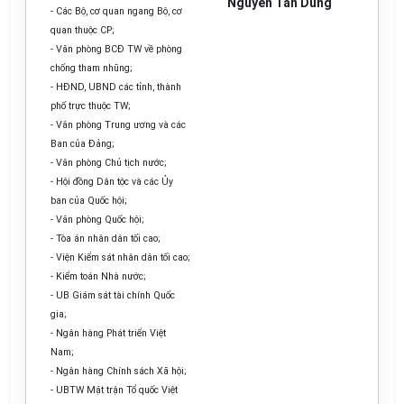
Nguyễn Tấn Dũng
- Các Bộ, cơ quan ngang Bộ, cơ
quan thuộc CP;
- Văn phòng BCĐ TW về phòng
chống tham nhũng;
- HĐND, UBND các tỉnh, thành
phố trực thuộc TW;
- Văn phòng Trung ương và các
Ban của Đảng;
- Văn phòng Chủ tịch nước;
- Hội đồng Dân tộc và các Ủy
ban của Quốc hội;
- Văn phòng Quốc hội;
- Tòa án nhân dân tối cao;
- Viện Kiểm sát nhân dân tối cao;
- Kiểm toán Nhà nước;
- UB Giám sát tài chính Quốc
gia;
- Ngân hàng Phát triển Việt
Nam;
- Ngân hàng Chính sách Xã hội;
- UBTW Mặt trận Tổ quốc Việt