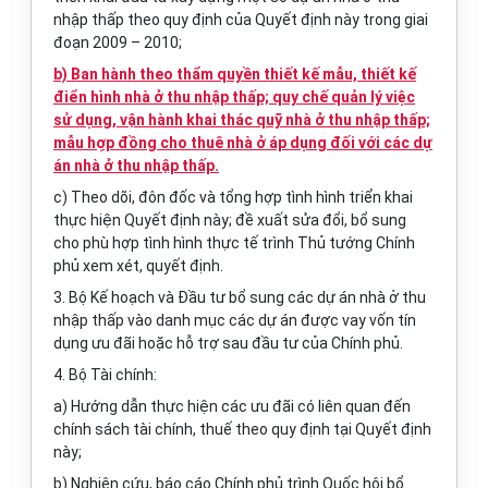
nhập thấp theo quy định của Quyết định này trong giai
đoạn 2009 – 2010;
b) Ban hành theo thẩm quyền thiết kế mẫu, thiết kế
điển hình nhà ở thu nhập thấp; quy chế quản lý việc
sử dụng, vận hành khai thác quỹ nhà ở thu nhập thấp;
mẫu hợp đồng cho thuê nhà ở áp dụng đối với các dự
án nhà ở thu nhập thấp.
c) Theo dõi, đôn đốc và tổng hợp tình hình triển khai
thực hiện Quyết định này; đề xuất sửa đổi, bổ sung
cho phù hợp tình hình thực tế trình Thủ tướng Chính
phủ xem xét, quyết định.
3. Bộ Kế hoạch và Đầu tư bổ sung các dự án nhà ở thu
nhập thấp vào danh mục các dự án được vay vốn tín
dụng ưu đãi hoặc hỗ trợ sau đầu tư của Chính phủ.
4. Bộ Tài chính:
a) Hướng dẫn thực hiện các ưu đãi có liên quan đến
chính sách tài chính, thuế theo quy định tại Quyết định
này;
b) Nghiên cứu, báo cáo Chính phủ trình Quốc hội bổ