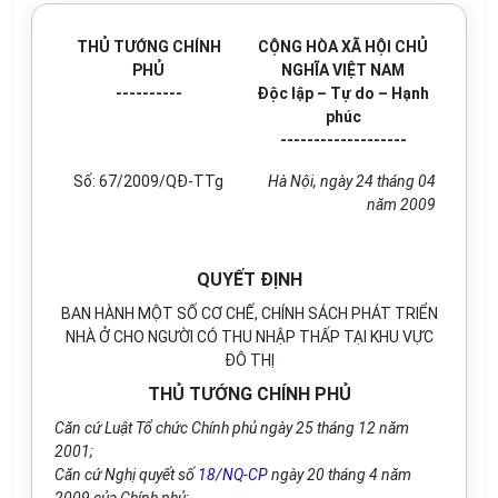
THỦ TƯỚNG CHÍNH
CỘNG HÒA XÃ HỘI CHỦ
PHỦ
NGHĨA VIỆT NAM
----------
Độc lập – Tự do – Hạnh
phúc
-------------------
Số: 67/2009/QĐ-TTg
Hà Nội, ngày 24 tháng 04
năm 2009
QUYẾT ĐỊNH
BAN HÀNH MỘT SỐ CƠ CHẾ, CHÍNH SÁCH PHÁT TRIỂN
NHÀ Ở CHO NGƯỜI CÓ THU NHẬP THẤP TẠI KHU VỰC
ĐÔ THỊ
THỦ TƯỚNG CHÍNH PHỦ
Căn cứ Luật Tổ chức Chính phủ ngày 25 tháng 12 năm
2001;
Căn cứ Nghị quyết số
18/NQ-CP
ngày 20 tháng 4 năm