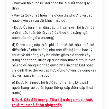
- Vay vốn tín dụng ưu đãi hoặc bù lãi suất theo quy
định;
- Vay từ Quỹ phát triển nhà ở của địa phương và các
nguồn vốn vay ưu đãi khác (nếu có);
- Được Ủy ban nhân dân cấp tỉnh xem xét, hỗ trợ một
phần hoặc toàn bộ lãi vay (tùy theo khả năng ngân
sách của từng địa phương).
đ) Được cung cấp miễn phí các thiết kế mẫu, thiết kế
điển hình về nhà ở cũng như các tiến bộ khoa học kỹ
thuật về thi công, xây lắp nhằm giảm giá thành xây
dựng công trình; được áp dụng hình thức tự thực hiện
nếu có đủ năng lực theo quy định của pháp luật hoặc
chỉ định thầu đối với các hợp đồng tư vấn, thi công xây
lắp và mua sắm thiết bị;
e) Được Nhà nước hỗ trợ đầu tư hạ tầng kỹ thuật
ngoài hàng rào dự án (giao thông, cấp điện, cấp thoát
nước).
Điều 6. Các đối tượng, điều kiện được mua, thuê,
thuê mua nhà ở thu nhập thấp