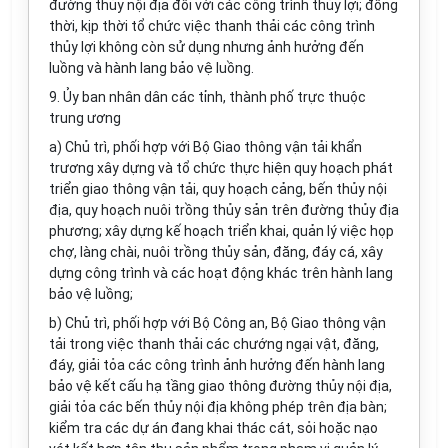
đường thủy nội địa đối với các công trình thủy lợi; đồng
thời, kịp thời tổ chức việc thanh thải các công trình
thủy lợi không còn sử dụng nhưng ảnh hưởng đến
luồng và hành lang bảo vệ luồng.
9.
Ủy ban
nhân dân các tỉnh, thành phố trực thuộc
trung ương
a) Chủ
tr
ì, phối hợp với Bộ Giao thông vận tải khẩn
trương xây dựng và tổ chức thực hiện quy hoạch phát
triển giao thông vận tải, quy hoạch cảng, bến thủy nội
địa, quy hoạch nuôi trồng thủy sản trên đường thủy địa
phương; xây dựng
kế hoạch
tri
ể
n khai, quản lý việc họp
chợ, làng chài, nuôi tr
ồ
ng thủy sản, đăng, đáy cá, xây
dựng công trình và các hoạt động khác trên hành lang
bảo vệ luồng;
b) Chủ
tr
ì, phối hợp với Bộ Công an, Bộ Giao thông vận
tải trong việc thanh thải các chướng ngại vật, đ
ă
ng,
đáy, giải tỏa các công trình ảnh hưởng đến
h
ành lang
bảo vệ kết cấu hạ tầng giao thông đường thủy nội địa,
giải tỏa các bến thủy nội địa không phép trên địa bàn;
kiểm tra các dự án đang khai thác cát, sỏi hoặc nạo