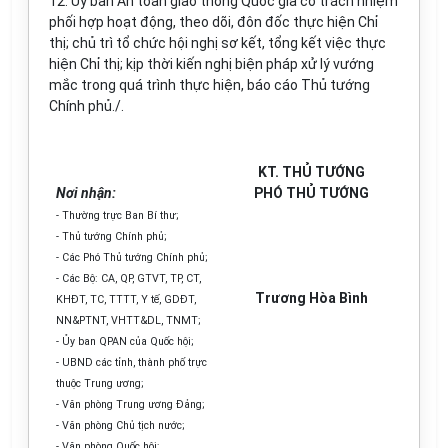
12.
Ủy ban
An toàn giao thông Quốc gia có trách nhiệm
phối hợp hoạt động, theo dõi, đôn đốc thực hiện Chỉ
thị; chủ trì tổ chức hội nghị sơ kết, tổng kết việc thực
hiện Chỉ thị; kịp thời ki
ế
n nghị biện pháp xử lý vướng
mắc trong quá trình thực hiện, báo cáo Thủ tướng
Chính phủ./.
KT. THỦ TƯỚNG
Nơi nhận:
PHÓ THỦ
TƯỚNG
- Thường trực Ban Bí thư;
- Thủ tướng Chính phủ;
- Các Phó Thủ tướng Chính phủ;
- Các Bộ: CA, QP, GTVT, TP, CT,
Trương H
òa
Bình
KHĐT, TC, TTTT, Y tế, GDĐT,
NN&PTNT, VHTT&DL, TNMT;
-
Ủy ban
QPAN của Quốc hội;
- UBND các t
ỉ
nh, thành phố trực
thuộc Trung ương;
- Văn phòng Trung ư
ơn
g Đảng;
- V
ă
n phòng Chủ tịch nước;
- Văn phòng Quốc hội;