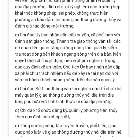
vét kết hợp tận thu sản phẩm trong phạm vi quản lý
của địa phương; đình chỉ, xử lý nghiêm các trường hợp
khai thác không phép, sai phép, không thực hiện
phương án bảo đảm an toàn giao thông đường thủy và
đánh giá tác động môi trường;
c) Chỉ đạo
Ủy ban
nhân dân cấp huyện, xã phối hợp với
Cảnh sát giao thông, Thanh tra giao thông vận tải, các
cơ quan liên quan tăng cường công tác quản lý, kiểm
tra hoạt động bến khách ngang sông trên địa bàn; kiên
quyết đ
ì
nh chỉ hoạt động nếu vi phạm nghiêm trọng
các quy định về an toàn; Chủ tịch
Ủy ban
nhân dân cấp
xã phải chịu trách nhiệm nếu để xảy ra tai nạn đối với
vận tải hành khách ngang sông trên địa bàn quản lý;
d) Chỉ đạo Sở Giao thông vận tải nghiên cứu tổ chức bộ
máy
quản lý
giao thông đường thủy nội địa trên địa
bàn, phù hợp với tình hình thực tế của địa phương;
đ) Chỉ đạo tổ chức đăng ký, quản lý phương tiện thủy
theo quy định của pháp luật;
e) Tăng cường công tác tuyên truyền, phổ biến, giáo
dục pháp luật về giao thông đường thủy nội địa trên hệ