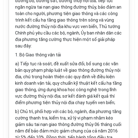
đường bộ, đường sắt, đường thủy nội địa; tiếp tục
ngăn ngừa tai nạn giao thông đường thủy, bảo đảm an
toàn cho người, phương tiện giao thông và các công
trình kết cấu hạ tầng giao thông
tr
ên sông và vùng
nước đường thủy nội địa khu vực ven biển, Thủ tướng
Chính phủ yêu cầu các bộ, ngành,
Ủy ban
nhân dân các
địa phương tăng cường thực hiện một số giải pháp
sau đây:
1. Bộ Giao thông vận tải
a) Tiếp tục rà soát, đề xuất sửa đổi, bổ sung các
văn
bản quy phạm pháp luật về giao thông đường thủy nội
địa, chú trọng hoàn thiện các quy định về điều kiện
kinh doanh vận tải, quy chuẩn kỹ thuật kết c
ấ
u hạ tầng
giao thông, ứng dụng khoa học công nghệ trong lĩnh
vực đường thủy nội địa; sơ kết đánh giá kết quả thí
điểm phương tiện thủy nội địa chạy tuy
ế
n ven biển;
b) Chủ trì,
phối hợp
với các bộ, ngành, địa phương tăng
cường thanh
tr
a, kiểm
tr
a, xử lý vi phạm nhằm kéo
giảm sâu tai nạn giao thông đường thủy 06 tháng cu
ố
i
năm đ
ể
bảo đảm mức giảm chung của cả năm 2016
từ 5% đ
ế
n 10%. Đồng th
ờ
i, tiến hành tổng điều tra