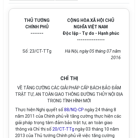
THỦ TƯỚNG
CỘNG HÒA XÃ HỘI CHỦ
CHÍNH PHỦ
NGHĨA VIỆT NAM
-------
Độc lập - Tự do - Hạnh phúc
---------------
Số:
23
/CT-TTg
Hà Nội
, ngày
05
tháng
07
năm
201
6
CHỈ THỊ
VỀ TĂNG CƯỜNG CÁC GIẢI PHÁP CẤP BÁCH BẢO ĐẢM
TRẬT TỰ, AN TOÀN GIAO THÔNG ĐƯỜNG THỦY NỘI ĐỊA
TRONG TÌNH HÌNH MỚI
Thực hiện Nghị quyết số
88/NQ-CP
ngày 24 tháng 8
năm 2011 của Chính phủ về tăng cường thực hiện các
giải pháp trọng tâm đảm bảo trật tự, an toàn giao
thông và Chỉ thị số
20/CT-TTg
ngày 03 tháng 10 năm
2013 của Thủ tướng Chính phủ về việc tăng cường