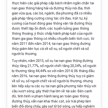
thực hiện các giải pháp cấp bách nhằm ngăn chặn tai
nạn giao thông hàng hải và đường thủy nội địa, thời
gian vừa qua, các bộ, ngành, địa phương đã có nhiều
giải pháp tăng cường công tác chỉ đạo; trật tự, kỷ
cương của hoạt động giao thông vận tải đường thủy
được thi
ế
t lập
ổ
n định; các tuy
ế
n lu
ồ
ng giao thông
thông t
hoán
g; ý thức ch
ấ
p hành pháp luật của người
tham gia giao thông có nhiều chuyển biến tích cực; từ
năm 2011 đ
ế
n năm 2014, t
a
i nạn giao thông đường
thủy giảm liên tục cả
về
s
ố
vụ, số người chết và số
người bị thương.
Tuy nhiên, năm 2015, số vụ tai nạn giao thông đường
thủy tăng 21,77%, số người chết tăng 20,34%, số người
bị thương tăng 44,44% so với năm 2014; 06 tháng đầu
năm 2016, tai nạn giao thông đường thủy tuy có giảm
về số vụ, số người chết và số người bị thương, nhưng
liên tiếp xảy ra các vụ tai nạn giữa phương tiện thủy với
cầu vượt sông, gây thiệt hại lớn về tài sản. Bên cạnh
đó, tình hình vi phạm hành lang an toàn giao thông
đường thủy, v
ấ
n nạn khai thác cát, sỏi trái phép làm
biến đổi dòng chảy, gây sạt lở bờ sông, uy hiếp nghiêm