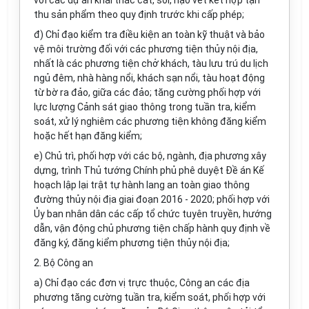
với các dự án khai thác cát, sỏi, nạo vét kết hợp tận
thu sản phẩm theo quy định trước khi cấp phép;
đ) Chỉ đạo kiểm tra điều kiện an toàn kỹ thuật và bảo
vệ môi trường đối với các phương tiện thủy nội địa,
nhất là các phương tiện chở khách, tàu
l
ưu trú du lịch
ngủ đêm, nhà hàng nổi, khách sạn nổi, tàu hoạt động
từ bờ ra đảo, giữa các đảo; tăng cường phối hợp với
lực lượng Cảnh sát giao thông trong tuần tra, ki
ể
m
soát, xử lý nghiêm các phương tiện không đăng ki
ể
m
hoặc h
ế
t hạn đ
ă
ng kiểm;
e) Chủ trì, phối hợp với các bộ, ngành, địa phương xây
dựng, trình Thủ tướng Chính phủ phê duyệt
Đề án
Kế
hoạch lập lại trật tự hành lang an toàn giao thông
đường th
ủy
nội địa giai đoạn 2016 - 2020;
phối hợp
với
Ủy ban
nhân dân các cấp tổ chức tuyên truyền, hướng
d
ẫn, vận động chủ phương tiện chấp hành quy định về
đăng ký, đăng kiểm phương tiện thủy nội địa;
2. Bộ Công an
a) Chỉ đạo các đơn vị trực thuộc, Công an các địa
phương t
ă
ng cường tuần tra, kiểm soát, phối hợp với