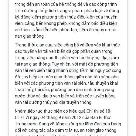
tr
ọng đến
an
toàn của hệ thống đê và các công trình
trên đường thủy, tình trạng vi phạm pháp luật về đăng
ký, đăng kiểm phương tiện thủy, điều kiện của thuy
ề
n
viên, cảng, b
ế
n không phép, không đảm bảo
điều kiện
an toàn... v
ẫ
n diễn biến phức tạp, tiềm ẩn nguy cơ tai
nạn giao thông.
Trong thời gian qua, việc công bố và đưa vào khai thác
các tuyến vận tải ven biển đã góp phần quan trọng
trong
việc nâng cao thị phần vận tải th
ủy
nội địa, giảm
tai nạn giao thông. Tuy nhiên, với mật độ phương tiện
vận tải ven biển tăng nhanh cũng tiềm ẩn nguy cơ xung
đột, uy hiếp an toàn giao thông giữa các tàu sông pha
biển với các phương tiện vận tải biển, tàu thuy
ề
n khai
thác thủy, hải sản, phương tiện dân sinh trong vùng
nước th
ủy
nội địa ở ven biển và trên các tuyến luồng
vận tải đường thủy nội địa
tr
uyền th
ố
ng.
Nhằm tiếp tục thực hiện có hiệu quả Chỉ thị số 18-
CT/TW ngày 04 tháng 9 năm 2012 của Ban Bí thư
Trung ương Đảng về tăng cường sự lãnh đạo của Đảng
đối với
công tác bảo đảm
tr
ật tự, an toàn giao thông