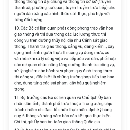
thống thông tin đại chúng và thông tin cơ sở (truyền
thanh xã, phường, cơ quan, tuyên truyền trực tiếp) cho
người dân bằng các hình thức sát thực, phù hợp với
từng đối tượng.
10. Các Bộ có liên quan phát động phong trào văn hóa
giao thông và thi đua trong các lực lượng thực thi
công vụ trên đường thủy nội địa như Cảnh sát giao
thông, Thanh tra giao thông, cảng vụ, đăng kiểm..., xây
dựng hình ảnh người thực thi công vụ đúng mực, có
văn
hóa
khi xử lý công việc và tiếp xúc với dân; phối hợp
các cơ quan chức năng tăng cường thanh
tr
a công vụ,
xử lý nghiêm các hành vi vi phạm quy định trong thực
thi công vụ, đặc biệt là những trường h
ợ
p tiếp tay, bao
che, dung túng các sai phạm, gây hậu quả nghiêm
trọng.
11. Bộ trưởng các Bộ có liên quan và Chủ tịch
Ủy ban
nhân dân tỉnh, thành phố trực thuộc Trung ương chịu
trách nhiệm chỉ đạo, tổ chức thực hiện; định kỳ hàng
quý, 6 tháng và hàng năm báo cáo kết quả thực hiện
Chỉ thị, gửi
Ủy ban
An toàn giao thông Quốc gia.