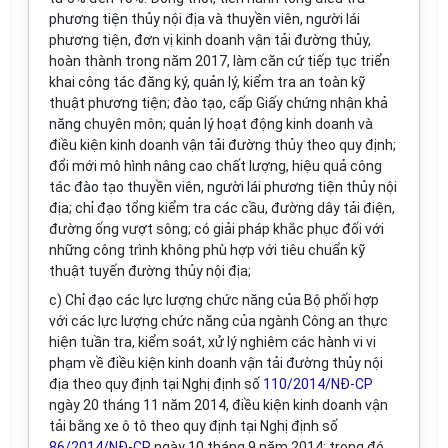
phương tiện thủy nội địa và thuyền viên, người lái
phương tiện, đơn vị kinh doanh vận tải đường thủy,
hoàn thành trong năm 2017, làm căn cứ tiếp tục
tr
iển
khai công tác
đăng ký
, quản lý, kiểm tra an toàn kỹ
thuật phương tiện; đào tạo, cấp Giấy chứng nhận kh
ả
năng chuyên môn; quản lý hoạt động kinh doanh và
điều kiện kinh doanh vận tải đường thủy theo
quy định
;
đ
ổ
i mới mô hình nâng cao
chất
lượng, hiệu quả công
tác đào tạo thuy
ề
n viên, người lái phương tiện thủy nội
địa; chỉ đạo tổng kiểm tra các cầu, đường dây tải điện,
đường ống vượt sông; c
ó
giải pháp khắc phục đối với
những công trình không phù hợp với tiêu chuẩn kỹ
thuật tuyến đường thủy nội địa;
c) Chỉ đạo các lực lượng chức năng của Bộ phối hợp
với các
l
ực lượng chức năng của ngành Công an thực
hiện tuần
tr
a, kiểm soát, xử lý nghiêm các hành vi vi
phạm về điều kiện kinh doanh vận tải đường thủy nội
địa theo quy định tại Nghị định số
110/2014/NĐ-CP
ngày 20 tháng 11 năm 2014, điều kiện kinh doanh vận
tải b
ằ
ng xe ô tô theo quy định tại Nghị định số
86/2014/NĐ-CP
ngày 10 tháng 9 năm 2014;
trong
đó,