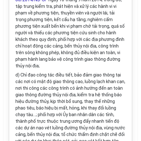
tập trung kiểm tra, phát hiện và xử lý các hành vi vi
phạm về phương tiện, thuyền viên và người lái, tải
tr
ọng phương tiện, kết cấu hạ tầng; nghiêm cấm
phương tiện xuất bến khi vi phạm chở tải trọng, quá số
người và thiếu các phương tiện cứu sinh cho hành
khách theo quy định; ph
ố
i h
ợ
p với các địa phương đình
chỉ hoạt động các cảng, b
ế
n thủy nội địa, công trình
trên sông không phép, không đủ
điều kiện
an toàn, vi
phạm hành lang bảo vệ công trình giao thông đường
thủy nội địa;
d) Chỉ đạo công tác điều tiết, bảo đảm giao thông tại
các nơi có mật độ giao thông cao, luồng lạch khan cạn,
nơi thi công các công trình có ảnh hưởng đến an toàn
giao thông đường thủy nội địa; kiểm tra hệ thống báo
hiệu đường thủy, kịp thời bổ sung, thay th
ế
những
phao tiêu, báo hiệu bị m
ấ
t, hỏng, khi thay đổi luồng
chạy tàu...; phối hợp với
Ủy ban
nhân dân các tỉnh,
thành phố
trực thuộc trung ương đẩy nhanh tiến độ
các dự án nạo vét luồng đường thủy nội địa, vùng nước
cảng, bến thủy nội địa; tổ chức thẩm định chặt chẽ đối