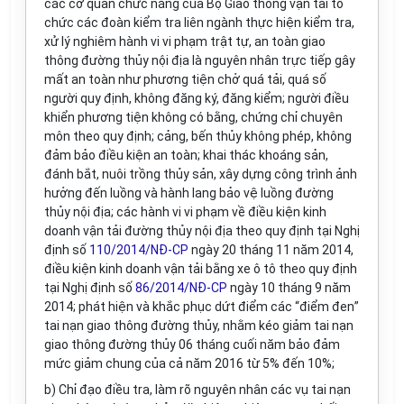
các cơ quan chức năng của Bộ Giao thông vận tải tổ
chức các đoàn kiểm tra liên ngành thực hiện kiểm
tr
a,
xử lý nghiêm hành vi vi phạm trật tự, an toàn giao
thông đường thủy nội địa là nguyên nhân trực tiếp gây
mất an toàn như phương tiện chở quá tải, quá số
người quy định, không đăng ký, đăng kiểm; người điều
khiển phương tiện không có bằng, chứng chỉ chuyên
môn theo quy định; cảng, bến thủy không phép, không
đảm bảo điều kiện an toàn; khai thác k
hoán
g sản,
đánh b
ắ
t, nuôi tr
ồ
ng thủy sản, xây dựng công trình ảnh
hưởng đến luồng và hành lang bảo vệ luồng đường
thủy nội địa; các hành vi vi phạm về điều kiện kinh
doanh vận tải đường thủy nội địa theo
quy định
tại Nghị
định số
110/2014/NĐ-CP
ngày 20 tháng
11
năm 2014,
điều kiện kinh doanh vận tải bằng xe ô tô theo quy định
tại
Nghị định số
86/2014/NĐ-CP
ngày 10 tháng 9 năm
2014; phát hiện và khắc phục dứt điểm các
“
điểm đen
”
tai nạn giao thông đường thủy, nhằm kéo giảm tai nạn
giao thông đường thủy 06 tháng cuối năm bảo đảm
mức giảm chung của cả năm 2016 từ 5% đến 10%;
b) Chỉ đạo điều
tr
a, làm rõ nguyên nhân các vụ tai nạn