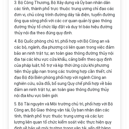
3. Bộ Công Thương, Bộ Xây dựng và
Ủy ban
nhân dân
các tỉnh, thành phố trực thuộc trung ương chỉ đạo các
đơn vị, chủ công trình đường dây tải điện, tuyến đường
ống qua sông phối với các cơ quan quản lý giao thông
đường thủy tổ chức lắp đặt và duy trì báo hiệu đường
thủy nội địa theo đúng quy định.
4. Bộ Quốc phòng chủ trì, phối hợp với Bộ Công an và
các bộ, ngành, địa phương có liên quan trong việc đảm
bảo an ninh trật tự, an toàn giao thông đường thủy nội
địa tại các khu vực cửa khẩu, cảng biển theo quy định
của pháp luật; hỗ trợ và kịp thời ứng c
ứ
u khi phương
tiện thủy gặp nạn trong các
trường hợp
cần thiết; chỉ
đạo Bộ đội Biên phòng phối hợp với ngành Công an
nghiên cứu, sửa đổi, bổ sung Quy chế phối hợp về bảo
đảm an ninh trật tự, an toàn giao thông đường thủy
nội địa khu vực biên giới.
5. Bộ Tài nguyên và Môi trường chủ
tr
ì, phối hợp với Bộ
Công an, Bộ Giao thông vận tải,
Ủy ban
nhân dân các
tỉnh, thành phố trực thuộc trung ương và các lực
lượng liên quan tổ chức kiểm soát việc thực hiện quy
định về bảo
v
ệ môi trường trong vận tải, xếp dỡ hàng