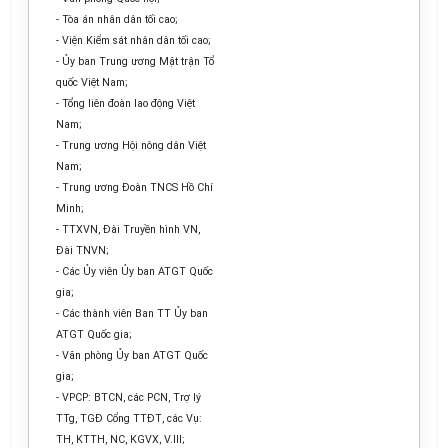
- Tòa án nhân dân tối cao;
- Viện Kiểm sát nhân dân tối cao;
-
Ủy ban
Trung ương Mặt trận Tổ
quốc Việt Nam;
- Tổng liên đoàn lao động Việt
Nam;
- Trung ương Hội nông dân Việt
Nam;
- Trung
ươ
ng Đoàn TNCS Hồ Chí
Minh;
- TTXVN, Đài Truyền h
ì
nh VN,
Đài TNVN;
- Các Ủy viên
Ủy ban
ATGT Quốc
gia;
- Các thành viên Ban TT
Ủy ban
ATGT Quốc gia;
-
Văn
phòng
Ủy ban
ATGT Quốc
gia;
- VPCP: BTCN, các PCN, Trợ lý
TTg, TGĐ
C
ổng TTĐT
,
các Vụ:
TH, KTTH, N
C
, KGVX, V.III;