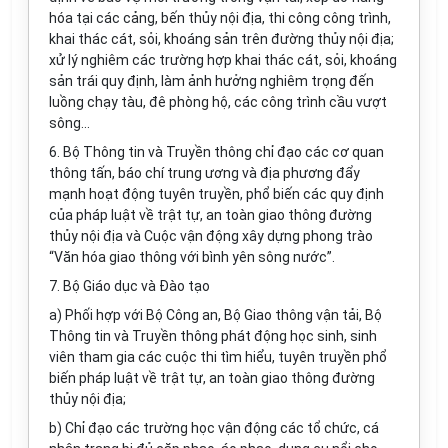
hóa tại các cảng, bến thủy nội địa, thi công công trình,
khai thác cát, sỏi, k
hoán
g sản trên đường thủy nội địa;
xử lý nghiêm các trường hợp khai thác cát, sỏi, k
hoán
g
sản trái quy định, làm ảnh hưởng nghiêm trọng đến
luồng chạy tàu, đ
ê
phòng hộ, các công
tr
ình cầu vượt
sông...
6. Bộ Thông tin và Truyền thông chỉ đạo các cơ quan
thông tấn, báo chí trung ương và địa phương đẩy
mạnh hoạt động tuyên truyền, phổ bi
ế
n các quy định
của pháp luật về trật tự, an toàn giao thông đường
thủy nội địa và Cuộc vận động xây dựng phong trào
“
Văn
hóa giao thông với bình yên sông nước”.
7. Bộ Giáo dục và Đào tạo
a) Phối hợp với Bộ Công an, Bộ Giao thông vận tải, Bộ
Thông tin và Truyền thông phát động học sinh, sinh
viên tham gia các cuộc thi tìm hiểu, tuyên truyền phổ
biến pháp luật về trật tự, an toàn giao thông đường
thủy nội địa;
b) Chỉ đạo các trường học vận động các tổ chức, cá