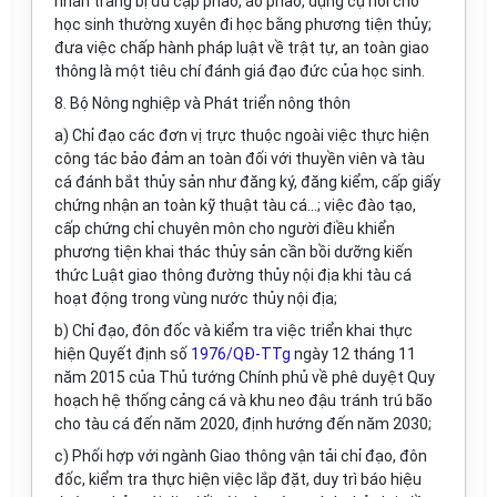
nhân trang bị đủ cặp phao, áo phao, dụng cụ nổi cho
học sinh thường xuyên đi học bằng phương tiện thủy;
đưa việc chấp hành pháp luật về trật tự, an toàn giao
thông là một tiêu chí đánh giá đạo đức của học sinh.
8. Bộ Nông nghiệp và Phát triển nông thôn
a) Chỉ đạo các đơn vị tr
ự
c thuộc ngoài việc thực hiện
công tác bảo đảm an toàn đối với thuyền viên và tàu
cá đánh b
ắ
t thủy sản như đăng ký, đăng kiểm, cấp giấy
chứng nhận an toàn kỹ thuật tàu cá...; việc đào tạo,
cấp chứng chỉ chuyên môn cho người điều khi
ể
n
phương tiện khai thác thủy sản c
ầ
n b
ồ
i dưỡng kiến
thức Luật giao thông đường thủy nội địa khi tàu cá
hoạt động trong vùng nước thủy nội địa;
b) Chỉ đạo, đôn đốc và kiểm tra việc triển khai thực
hiện Quyết định số
1976/QĐ-TTg
ngày 12 tháng 11
năm 2015 của Thủ tướng Chính phủ về phê duyệt Quy
hoạch hệ thống cảng cá và khu neo đậu tránh trú bão
cho tàu cá đến năm 2020, đ
ị
nh hướng đến năm 2030;
c) Phối hợp với ngành Giao thông vận tải chỉ đạo, đôn
đốc, kiểm tra thực hiện việc lắp đặt, duy trì báo hiệu