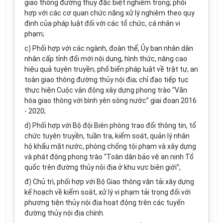
giao thông đường thủy đặc biệt nghiêm trọng; phối
hợp với các cơ quan chức năng xử lý nghiêm theo quy
định của pháp luật đối với các tổ chức, cá nhân vi
phạm;
c) Phối hợp với các ngành, đoàn thể,
Ủy ban
nhân dân
nhân cấp tỉnh đổi mới nội dung, h
ì
nh thức, nâng cao
hiệu quả tuyên truy
ề
n, ph
ổ
bi
ế
n pháp luật
về
tr
ật tự, an
toàn giao thông đường th
ủy
nội địa; chỉ đạo
tiếp
tục
thực hiện Cuộc vận động xây dựng phong trào “Văn
hóa giao thông với bình yên sông nước” giai đoạn 2016
- 2020;
d) Phối hợp với Bộ đội Biên phòng trao đổi thông tin, tổ
chức tuyên truy
ề
n, tuần tra, ki
ể
m soát, quản lý nhân
hộ kh
ẩ
u mặt nước, phòng ch
ố
ng tội phạm và xây dựng
và phát động phong trào
“
Toàn dân bảo vệ an ninh Tổ
quốc trên đường thủy nội địa ở khu vực biên giới
”
;
đ) Chủ
tr
ì, phối hợp với Bộ Giao thông vận tải xây dựng
kế hoạch về kiểm soát, xử lý vi phạm tải trọng đối với
phương tiện thủy nội địa hoạt động trên các tuy
ế
n
đường thủy nội địa chính.