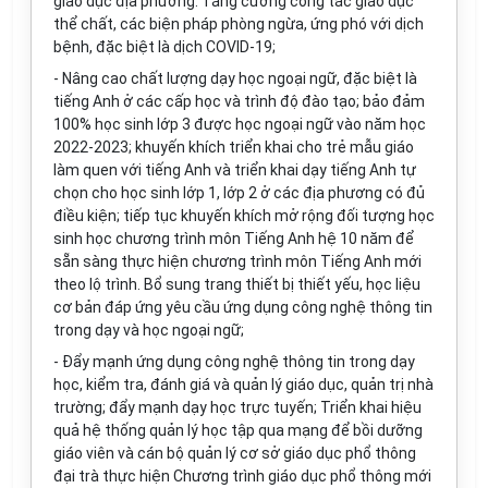
giáo dục địa phương. Tăng cường công tác giáo dục
thể chất, các biện pháp phòng ngừa, ứng phó với dịch
bệnh, đặc biệt là dịch COVID-19;
- Nâng cao chất lượng dạy học ngoại ngữ, đặc biệt là
tiếng Anh ở các cấp học và trình độ đào tạo; bảo đảm
100% học sinh lớp 3 được học ngoại ngữ vào năm học
2022-2023; khuyến khích triển khai cho trẻ mẫu giáo
làm quen với tiếng Anh và triển khai dạy tiếng Anh tự
chọn cho học sinh lớp 1, lớp 2 ở các địa phương có đủ
điều kiện; tiếp tục khuyến khích mở rộng đối tượng học
sinh học chương trình môn Tiếng Anh hệ 10 năm để
sẵn sàng thực hiện chương trình môn Tiếng Anh mới
theo lộ trình. Bổ sung trang thiết bị thiết yếu, học liệu
cơ bản đáp ứng yêu cầu ứng dụng công nghệ thông tin
trong dạy và học ngoại ngữ;
- Đẩy mạnh ứng dụng công nghệ thông tin trong dạy
học, kiểm tra, đánh giá và quản lý giáo dục, quản trị nhà
trường; đẩy mạnh dạy học trực tuyến; Triển khai hiệu
quả hệ thống quản lý học tập qua mạng để bồi dưỡng
giáo viên và cán bộ quản lý cơ sở giáo dục phổ thông
đại trà thực hiện Chương trình giáo dục phổ thông mới