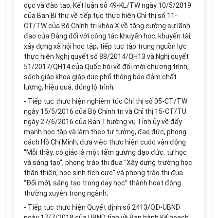
dục và đào tạo, Kết luận số 49-KL/TW ngày 10/5/2019
của Ban Bí thư về tiếp tục thực hiện Chỉ thị số 11-
CT/TW của Bộ Chính trị khóa X về tăng cường sự lãnh
đạo của Đảng đối với công tác khuyến học, khuyến tài,
xây dựng xã hội học tập; tiếp tục tập trung nguồn lực
thực hiện Nghị quyết số 88/2014/QH13 và Nghị quyết
51/2017/QH14 của Quốc hội về đổi mới chương trình,
sách giáo khoa giáo dục phổ thông bảo đảm chất
lượng, hiệu quả, đúng lộ trình;
- Tiếp tục thực hiện nghiêm túc Chỉ thị số 05-CT/TW
ngày 15/5/2016 của Bộ Chính trị và Chỉ thị 15-CT/TU
ngày 27/6/2016 của Ban Thường vụ Tỉnh ủy về đẩy
mạnh học tập và làm theo tư tưởng, đạo đức, phong
cách Hồ Chí Minh; đưa việc thực hiện cuộc vận động
"Mỗi thầy, cô giáo là một tấm gương đạo đức, tự học
và sáng tạo", phong trào thi đua "Xây dựng trường học
thân thiện, học sinh tích cực" và phong trào thi đua
“Đổi mới, sáng tạo trong dạy học” thành hoạt động
thường xuyên trong ngành;
- Tiếp tục thực hiện Quyết định số 2413/QĐ-UBND
ngày 17/7/2018 của UBND tỉnh về Ban hành Kế hoạch