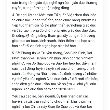
các trung tâm giáo dục nghề nghiệp - giáo dục thường
xuyên, trung tâm học tập cộng đồng.
4. Đề nghị Ủy ban Mặt trận Tổ quốc Việt Nam tỉnh, các
tổ chức hội - đoàn thể tỉnh, theo chức năng, nhiệm vụ
tiếp tục tham gia hỗ trợ phát triển sự nghiệp giáo dục
và đào tạo, trong đó chú trọng việc giáo dục đạo đức,
lối sống, kỹ năng sống; tham gia xây dựng môi trường
giáo dục an toàn, lành mạnh, thân thiện cho học sinh,
hạn chế tối đa tình trạng học sinh bỏ học.
5. Sở Thông tin và Truyền thông, Báo Bình Định, Đài
Phát thanh và Truyền hình Bình Định có trách nhiệm
phối hợp với Sở Giáo dục và Đào tạo tiếp tục đẩy mạnh
các hoạt động tuyên truyền về các chủ trương, chính
sách của Đảng và Nhà nước, các định hướng và nhiệm
vụ chủ yếu của ngành Giáo dục tỉnh về đổi mới căn bản,
toàn diện giáo dục - đào tạo, về nhiệm vụ chủ yếu của
ngành Giáo dục tỉnh năm học 2020-2021.
Yêu cầu các sở, ban, ngành, Ủy ban nhân dân các
huyện, thị xã, thành phố tổ chức triển khai thực hiện
nghiêm túc Chỉ thị này. Giao Sở Giáo dục và Đào tạo