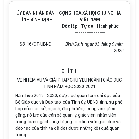
ỦY BAN NHÂN DÂN
CỘNG HÒA XÃ HỘI CHỦ NGHĨA
TỈNH BÌNH ĐỊNH
VIỆT NAM
-------
Độc lập - Tự do - Hạnh phúc
----------------
Số:
16/CT-UBND
Bình Định, ngày 03 tháng 9 năm
2020
CHỈ THỊ
VỀ NHIỆM VỤ VÀ GIẢI PHÁP CHỦ YẾU NGÀNH GIÁO DỤC
TỈNH NĂM HỌC 2020-2021
Năm học 2019 - 2020, được sự quan tâm chỉ đạo của
Bộ Giáo dục và Đào tạo, của Tỉnh ủy, UBND tỉnh, sự phối
hợp của các sở, ngành, địa phương, cùng với sự cố
gắng, nỗ lực của cán bộ quản lý, giáo viên, nhân viên
trong toàn ngành; hoạt động trên lĩnh vực giáo dục và
đào tạo của tỉnh ta đã đạt được những kết quả quan
trọng.