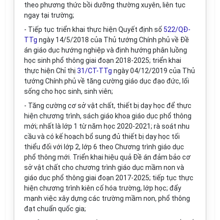
theo phương thức bồi dưỡng thường xuyên, liên tục
ngay tại trường;
- Tiếp tục triển khai thực hiện Quyết định số
522/QĐ-
TTg
ngày 14/5/2018 của Thủ tướng Chính phủ về Đề
án giáo dục hướng nghiệp và định hướng phân luồng
học sinh phổ thông giai đoạn 2018-2025; triển khai
thực hiện Chỉ thị
31/CT-TTg
ngày 04/12/2019 của Thủ
tướng Chính phủ về tăng cường giáo dục đạo đức, lối
sống cho học sinh, sinh viên;
- Tăng cường cơ sở vật chất, thiết bị dạy học để thực
hiện chương trình, sách giáo khoa giáo dục phổ thông
mới; nhất là lớp 1 từ năm học 2020-2021; rà soát nhu
cầu và có kế hoạch bổ sung đủ thiết bị dạy học tối
thiểu đối với lớp 2, lớp 6 theo Chương trình giáo dục
phổ thông mới. Triển khai hiệu quả Đề án đảm bảo cơ
sở vật chất cho chương trình giáo dục mầm non và
giáo dục phổ thông giai đoạn 2017-2025; tiếp tục thực
hiện chương trình kiên cố hóa trường, lớp học; đẩy
mạnh việc xây dựng các trường mầm non, phổ thông
đạt chuẩn quốc gia;