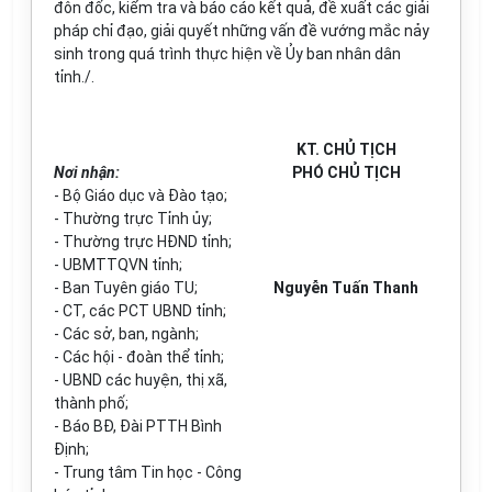
đôn đốc, kiểm tra và báo cáo kết quả, đề xuất các giải
pháp chỉ đạo, giải quyết những vấn đề vướng mắc nảy
sinh trong quá trình thực hiện về Ủy ban nhân dân
tỉnh./.
KT. CHỦ TỊCH
Nơi nhận:
PHÓ CHỦ TỊCH
- Bộ Giáo dục và Đào tạo;
- Thường trực Tỉnh ủy;
- Thường trực HĐND tỉnh;
- UBMTTQVN tỉnh;
- Ban Tuyên giáo TU;
Nguyễn Tuấn Thanh
- CT, các PCT UBND tỉnh;
- Các sở, ban, ngành;
- Các hội - đoàn thể tỉnh;
- UBND các huyện, thị xã,
thành phố;
- Báo BĐ, Đài PTTH Bình
Định;
- Trung tâm Tin học - Công