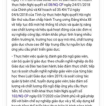
thực hiện Nghị quyết số
08/NQ-CP
ngày 24/01/2018
của Chính phủ và Kế hoạch số 35-KH/TU ngày
04/6/2018 của Tỉnh ủy thực hiện Nghị quyết Hội nghị
lần thứ sáu Ban chấp hành Trung ương Đảng khóa XII
về tiếp tục đổi mới hệ thống tổ chức và quản lý, nâng
cao chất lượng và hiệu quả hoạt động của các đơn vị
sự nghiệp công lập; nhằm khắc phục tình trạng nhiều
điểm trường lẻ, trường học có quy mô nhỏ, chất lượng
giáo dục chưa cao để tập trung đầu tư nguồn lực đáp
ứng yêu cầu phát triển giáo dục;
- Thực hiện việc quản lý, đánh giá đội ngũ giáo viên,
cán bộ quản lý giáo dục theo chuẩn nghề nghiệp do Bộ
Giáo dục và Đào tạo ban hành, bảo đảm thực chất; tiếp
tục rà soát chuẩn nghề nghiệp giáo viên của từng bậc
học theo Luật Giáo dục năm 2019; rà soát công tác
quản lý biên chế, tuyển dụng giáo viên; bảo đảm số
lượng và chất lượng đội ngũ đáp ứng yêu cầu thực
tiễn; tổ chức triển khai thực hiện Nghị quyết số
102/NQ-CP
ngày 03/7/2020 của Chính phủ về giải pháp
đối với biên chế sự nghiệp giáo dục và y tế; xây dựng kế