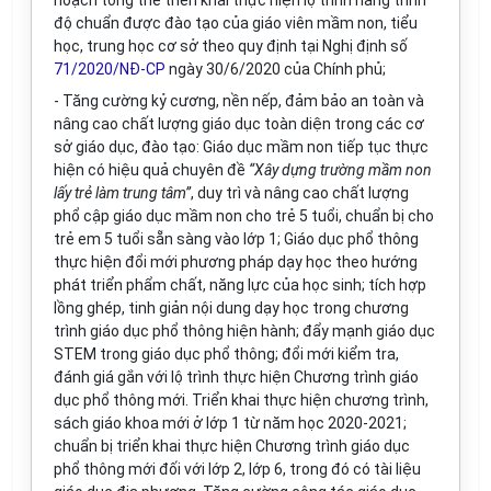
hoạch tổng thể triển khai thực hiện lộ trình nâng trình
độ chuẩn được đào tạo của giáo viên mầm non, tiểu
học, trung học cơ sở theo quy định tại Nghị định số
71/2020/NĐ-CP
ngày 30/6/2020 của Chính phủ;
- Tăng cường kỷ cương, nền nếp, đảm bảo an toàn và
nâng cao chất lượng giáo dục toàn diện trong các cơ
sở giáo dục, đào tạo: Giáo dục mầm non tiếp tục thực
hiện có hiệu quả chuyên đề
“Xây dựng trường mầm non
lấy trẻ làm trung tâm”
, duy trì và nâng cao chất lượng
phổ cập giáo dục mầm non cho trẻ 5 tuổi, chuẩn bị cho
trẻ em 5 tuổi sẵn sàng vào lớp 1; Giáo dục phổ thông
thực hiện đổi mới phương pháp dạy học theo hướng
phát triển phẩm chất, năng lực của học sinh; tích hợp
lồng ghép, tinh giản nội dung dạy học trong chương
trình giáo dục phổ thông hiện hành; đẩy mạnh giáo dục
STEM trong giáo dục phổ thông; đổi mới kiểm tra,
đánh giá gắn với lộ trình thực hiện Chương trình giáo
dục phổ thông mới. Triển khai thực hiện chương trình,
sách giáo khoa mới ở lớp 1 từ năm học 2020-2021;
chuẩn bị triển khai thực hiện Chương trình giáo dục
phổ thông mới đối với lớp 2, lớp 6, trong đó có tài liệu