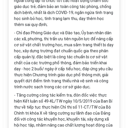
ngoài công lập tổ chức tốt các hoạt động chăm sóc
giáo dục trẻ; đảm bảo an toàn công tác phòng, chống
dịch bệnh, nhất là dịch COVID-19; ngăn ngừa tình trạng
học sinh bỏ học, tình trạng lạm thu, dạy thêm học
thêm sai quy định;
- Chỉ đạo Phòng Giáo dục và Đào tạo, Ủy ban nhân dân
các xã, phường, thị trấn ưu tiên nguồn lực để nâng cấp
cơ sở vật chất trường học, mua sắm trang thiết bị dạy
học, xây dựng trường đạt chuẩn quốc gia theo phân
cấp quản lý; đặc biệt là công tác chuẩn bị cơ sở vật
chất của các trường phổ thông, đảm bảo triển khai
dạy - học 2 buổi/ ngày ở cấp tiểu học, đáp ứng yêu cầu
thực hiện Chương trình giáo dục phổ thông mới, giải
quyết dứt điểm tình trạng thiếu nhà vệ sinh và công
trình nước sạch trong các cơ sở giáo dục;
- Tăng cường công tác kiểm tra, đôn đốc việc thực
hiện Kết luận số 49-KL/TW ngày 10/5/2019 của Ban Bí
thư về tiếp tục thực hiện Chỉ thị số 11-CT/TW của Bộ
Chính trị khóa X về tăng cường sự lãnh đạo của Đảng
đối với công tác khuyến học, khuyến tài, xây dựng xã
hội học tập, nhằm nâng cao chất lượng hoạt động của