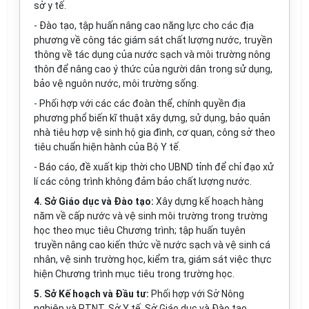
sở y tế.
- Đào tạo, tập huấn nâng cao năng lực cho các địa
phương về công tác giám sát chất lượng nước, truyền
thông về tác dụng của nước sạch và môi trường nông
thôn để nâng cao ý thức của người dân trong sử dụng,
bảo vệ nguôn nước, môi trường sống.
- Phối hợp với các các đoàn thể, chính quyền địa
phương phổ biến kĩ thuật xây dựng, sử dụng, bảo quản
nhà tiêu hợp vệ sinh hộ gia đình, cơ quan, công sở theo
tiêu chuẩn hiện hành của Bộ Y tế.
- Báo cáo, đề xuất kịp thời cho UBND tỉnh để chỉ đạo xử
lí các công trình không đảm bảo chất lượng nước.
4. Sở Giáo dục và Đào tạo:
Xây dựng kế hoạch hàng
năm về cấp nước và vệ sinh môi trường trong trường
học theo mục tiêu Chương trình; tập huấn tuyên
truyền nâng cao kiến thức về nước sạch và vệ sinh cá
nhân, vệ sinh trường học, kiểm tra, giám sát việc thực
hiện Chương trình mục tiêu trong trường học.
5. Sở Kế hoạch và Đầu tư:
Phối hợp với Sở Nông
nghiệp và PTNT, Sở Y tế, Sở Giáo dục và Đào tạo,