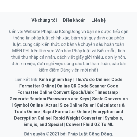
Về chúng tôi
Điều khoản
Liên hệ
Đến với Website PhapLuatCongDong.vn bạn sẽ được tiếp cận
thông tin pháp luật chính xác, bám sát quy định của pháp
luật, cung cấp kiến thức cơ bản và chuyên sâu hoàn toàn
MIỄN PHÍ trên lĩnh vực Văn bản Pháp luật và Biểu mẫu, tính
thuế thu nhập cá nhân, cách viết giấy giới thiệu, đơn ly hôn,
đơn xin việc, đơn nghỉ việc cùng các bài tham luận, các bài
kiểm điểm Đảng viên mới nhất
Liên kết link:
Kinh nghiệm hay
|
Thước đo Online
|
Code
Formatter Online
|
Online QR Code Scanner
Code
Formatter Online
Convert Epoch/Unix Timestamp
|
Generate Random Passwords and Keys
|
Scale Conversion
|
Symbol Online
|
Actual Size Online Ruler
|
Calculators &
Tools Online
|
Rapid Formatter Online
|
Encryption and
Decryption Online
|
Rapid Weight Converter
|
Symbols,
Emojis, and Special
|
Convert Fluid OZ To ML
Bản quyền ©2021 bởi Pháp Luật Cộng Đồng.