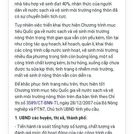
nhà tiêu hợp vệ sinh đạt 40%, nhận thức của người
dân về nước sạch và vệ sinh môi trường nông thôn đã
có sự chuyển biến tích cực.
Tuy nhiên việc triển khai thực hiện Chương trình mục
tiêu Quốc gia về nước sạch và vệ sinh môi trường
nông thôn trong thời gian qua vẫn còn yếu kém, tồn tại
như công tác quy hoạch, kế hoạch, quản lí, khai thác
các công trình cấp nước sinh hoạt, vệ sinh môi trường
nhiều địa phương trong tỉnh còn buông lỏng, một số
công trình chất lượng kém, bị hư hỏng, xuống cấp chưa
được tu sửa kịp thời, tình trạng ô nhiễm môi trường,
mất vệ sinh ở nông thôn vẫn còn diễn ra.
Để khắc phục tình trạng nêu trên, thực hiện tốt
Chương trình mục tiêu Quốc gia về nước sạch và vệ
sinh môi trường nông thôn trên địa bàn tỉnh theo Chỉ
thị số
3589/CT-BNN-TL
ngày 28/12/2007 của Bộ Nông
nghiệp và PTNT, Chủ tịch UBND tỉnh yêu cầu:
1. UBND các huyện, thị xã, thành phố:
- Tiến hành rà soát tổng hợp số lượng, chất lượng và
đánh giá mức độ hoạt động của các công trình cấp