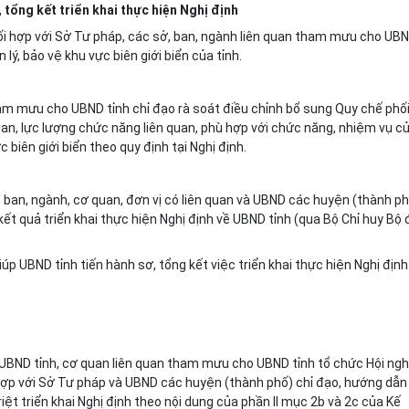
, tổng kết triển khai thực hiện Nghị định
i h
ợ
p với Sở Tư pháp, các sở, ban, ngành liên quan tham mưu cho UB
lý, bảo vệ khu vực biên giới bi
ể
n c
ủ
a tỉnh.
 tham mưu cho
U
BND tỉnh chỉ đạo rà soát điều chỉnh bổ sung Quy chế phố
uan, lực lượng chức năng liên quan, phù h
ợ
p với chức năng, nhiệm vụ c
 biên giới biển theo quy định tại Nghị định.
 ban, ngành, cơ quan, đơn vị có liên quan và UBND các huyện (thành ph
ết quả triển khai thực hiện Nghị định v
ề
UBND tỉnh (qua Bộ Chỉ huy Bộ 
úp UBND tỉnh tiến hành sơ, tổng kết việc triển khai thực hiện Nghị định
g UBND tỉnh, cơ quan liên quan tham mưu cho UBND tỉnh tổ ch
ứ
c Hội ngh
ợ
p với S
ở
Tư pháp và UBND các huyện (thành ph
ố
) chỉ đạo, hướng
d
ẫn
iệt tri
ể
n khai Nghị định theo nội dung của ph
ầ
n II mục 2b và 2c của K
ế