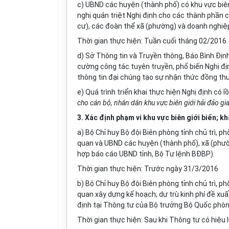
c) UBND các huyện (thành ph
ố
) có khu vực biê
nghị quán triệt Nghị định cho các thành phần 
cư), các đoàn th
ể
xã (phường) và doanh nghiệp
Thời gian thực
h
iện: Tuần cuối tháng 02/2016.
d) Sở Thông tin và Truyền thông, Báo Bình Định
cường công tác tuyên truyền, phổ biến Nghị đị
thông tin đại chúng tạo sự nhận thức đ
ồ
ng thu
e) Quá trình triển khai thực hiện Nghị định có 
cho cán bộ, nhân dân khu vực biên giới hải đảo gi
3. Xác định phạm vi khu vực biên gi
ớ
i biển; k
a) Bộ Chỉ huy Bộ đội Biên phòng tỉnh chủ trì, phố
quan và UBND các huyện (thành ph
ố
), xã (phư
h
ợ
p báo cáo UBND tỉnh, Bộ Tư lệnh BĐBP).
Thời gian thực hiện: Trước ngày 31/3/2016
b) Bộ Chỉ huy Bộ đội Biên phòng tỉnh chủ trì, ph
quan xây dựng k
ế
hoạch
,
dự trù kinh phí đề xu
định tại Thông tư của Bộ trưởng Bộ Qu
ố
c phòn
Th
ờ
i gian thực hiện: Sau khi Thông tư có hiệu 