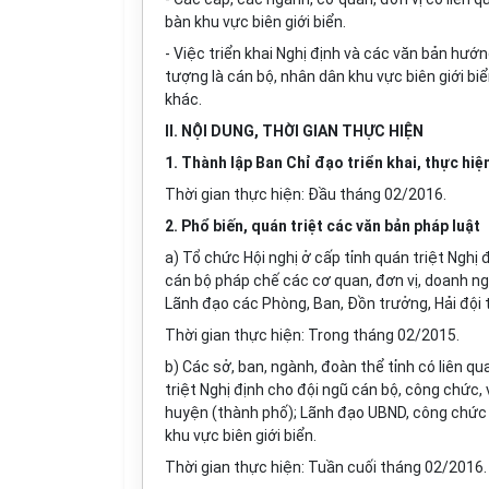
bàn khu vực biên giới biển.
- Việc triển khai Nghị định và các văn bản hướ
tượng là cán bộ, nhân dân khu v
ự
c biên giới bi
khác.
II. NỘI DUNG, THỜI GIAN TH
Ự
C HIỆN
1. Thành lập Ban Chỉ đạo triển
kh
ai, thực hiệ
Thời gian thực hiện: Đầu tháng 02/2016.
2. Phổ biến, quán triệt các vă
n
bản pháp luật
a) Tổ ch
ứ
c Hội nghị ở cấp tỉnh quán triệt Nghị
cán bộ pháp chế các cơ quan, đ
ơ
n vị, doanh 
Lãnh đạo các Phòng, Ban, Đồn trưởng, Hải đội t
Thời gian thực hiện: Trong tháng 02/2015.
b) Các sở, ban, ngành, đoàn thể tỉnh có liên q
triệt Nghị định cho đội ngũ cán bộ, công chức,
huyện (thành phố); Lãnh đạo UBND, công chức
khu vực biên gi
ớ
i biển.
Thời gian thực hiện: Tuần cuối tháng 02/2016.