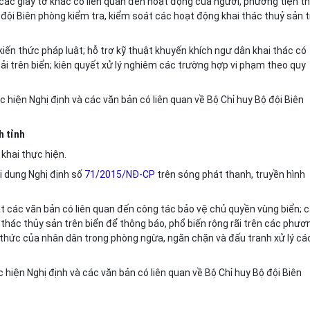
các giấy tờ khác có liên quan đến hoạt động của người, phương tiện t
ộ đội Biên phòng kiểm tra, kiểm soát các hoạt động khai thác thuỷ sản 
iến thức pháp luật; hỗ trợ kỹ thuật khuyến khích ngư dân khai thác có
ải trên biển; kiên quyết xử lý nghiêm các trường hợp vi phạm theo quy
c hiện Nghị định và các v
ă
n bản có
li
ên quan về Bộ Chỉ huy Bộ đội Biên
h tỉnh
khai thực hiện.
i dung Nghị định số
71/2015/NĐ-CP
trên sóng phát thanh, truyền hình
ật các văn bản c
ó
liên quan đến công tác bảo vệ chủ quyền vùng biển; 
 thác thủy sản trên biển để thông báo,
phổ biến
rộng rãi trên c
á
c phươ
 thức của nhân dân trong phòng ngừa, ngăn chặn và đấu tranh xử lý cá
 hiện Nghị định và các văn bản có liên quan về Bộ Chỉ huy Bộ đội Biên