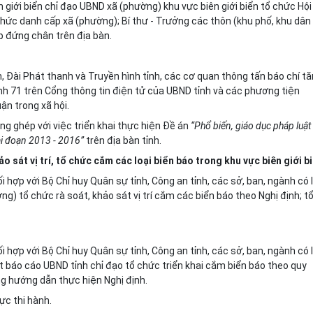
n gi
ớ
i biển chỉ đạo UBND xã (phường) khu vực biên giới bi
ể
n t
ổ
chức Hội
chức danh c
ấ
p xã (phường); Bí thư - Trưởng các thôn (khu phố, khu dân
 đứng chân trên địa bàn.
, Đài Phát thanh và Truyền hình tỉnh, các cơ quan thông t
ấ
n báo chí t
nh 71 trên
C
ổng thông tin điện tử của
U
BND tỉnh và các phương tiện
ận trong xã hội.
lồng ghép với việc triển khai thực hiện Đề án
“Phổ bi
ế
n, giáo dục pháp
l
uật
ai đoạn 20
1
3 - 20
1
6”
trên địa bàn tỉnh.
hảo sát vị trí, tổ chức cắm các loại biển báo trong khu v
ự
c biên gi
ớ
i b
i h
ợ
p với Bộ Chỉ huy Quân sự tỉnh, Công an tỉnh, các sở, ban, ngành có 
ờng) tổ chức rà soát, khảo sát vị trí cắm các bi
ể
n báo theo Nghị định; t
ối hợp với Bộ Chỉ hu
y
Quân sự tỉnh, Công an tỉnh, các sở, ban, ngành có 
ất báo cáo UBND tỉnh chỉ đạo tổ chức tri
ể
n khai cắm biển báo theo quy
g hướng dẫn thực hiện Nghị định.
lực thi hành.