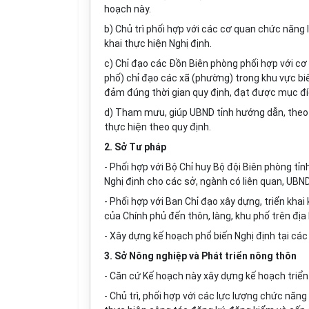
hoạch này.
b) Chủ trì phối hợp với các cơ quan chức năng 
khai thực hiện Nghị định.
c) Chỉ đạo các Đồn Biên phòng phối hợp v
ớ
i c
ph
ố
) chỉ đạo các xã (phường) trong khu vực biê
đảm đ
ú
ng thời gian quy định, đạt được mục đí
d) Tham mưu, giúp UBND tỉnh hướng
d
ẫn, theo 
thực hiện theo quy định.
2. S
ở
Tư pháp
- Phối hợp v
ớ
i Bộ Chỉ huy Bộ đội Biên phòng tỉ
Nghị định cho các sở, ngành có liên quan, UBN
- Phối h
ợ
p với Ban Chỉ đạo xây dựng, triển khai
của Chính phủ đến thôn, làng, khu phố trên địa 
- Xây dựng kế hoạch phổ biến Nghị định tại các 
3. S
ở
Nông nghiệp và Phát triển nông thôn
- Căn cứ Kế hoạch này xây dựng kế hoạch triển 
- Chủ trì, phối hợp với các lực lượng chức năng