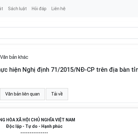
ật
Sách luật
Hỏi đáp
Liên hệ
Văn bản khác
c hiện Nghị định 71/2015/NĐ-CP trên địa bàn tỉ
Văn bản liên quan
Tải về
NG HÒA XÃ HỘI CHỦ NGHĨA VIỆT NAM
Độc lập - Tự do - Hạnh phúc
---------------