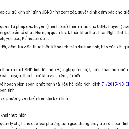
lập dự trù kinh phí trình UBND tỉnh xem xét, quyết định đảm bảo cho tri
ơ quan Tư pháp các huyện (thành phố) tham mưu cho UBND huyện (th
n giới bi
ể
n t
ổ
chức Hội nghị quán triệt, tri
ể
n khai thực hiện Nghị định b
ch, yêu cầu, K
ế
hoạch đề ra.
dõi, ki
ể
m tra việc thực hiện Kế hoạch trên địa bàn tỉnh; báo cáo k
ế
t qu
nh tham mưu UBND tỉnh tổ chức Hội nghị quán triệt, triển khai thực hiện
D các huyện, th
à
nh phố khu vực biên giới bi
ể
n.
 kế hoạch biên soạn, phát hành tài liệu hỏi đáp Nghị định
71/2015/NĐ-C
bàn tỉnh.
xã, phường ven biển trên địa bàn tỉnh.
khai thực hiện.
 quản lý chặt chẽ các loại phương tiện giao thông thủy trên địa bàn tỉnh