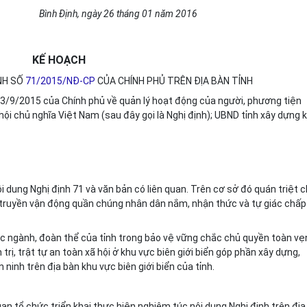
Bình Định
, ngày
26
tháng
01
năm 201
6
KẾ HOẠCH
ỊNH SỐ
71/2015/NĐ-CP
CỦA CHÍNH PHỦ TRÊN ĐỊA BÀN TỈNH
3/9/2015 của Chính phủ về quản lý hoạt động của người, phương tiện
hội chủ nghĩa Việt Nam (sau đây gọi là Nghị định); UBND tỉnh xây dựng 
nội dung Nghị định 71 và văn bản có liên quan. Trên cơ sở đó quán triệt 
n truyền vận động quần chúng nhân dân nắm, nhận thức và tự giác chấp
ác ngành, đoàn thể của tỉnh trong bảo vệ vững chắc chủ quyền toàn vẹ
trị, trật t
ự
an toàn xã hội ở khu vực biên gi
ớ
i bi
ể
n góp phần xây dựng,
 ninh trên địa bàn khu vực biên giới bi
ể
n của tỉnh.
uan tổ chức triển khai thực hiện nghiêm túc nội dung Nghị định trên địa