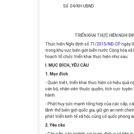
Số: 04/KH-UBND
TRIỂN KHAI THỰC HIỆN NGHỊ Đ
Thực hiện Nghị định số
71/2015/NĐ-CP
ngày 0
trong khu vực biên gi
ớ
i biển nư
ớ
c Cộng hòa xã 
hoạch tổ chức triển khai thực hiện như sau:
I. MỤC ĐÍCH, YÊU CẦU
1. Mục đích
- Quán triệt, triển khai thực hiện có hiệu quả 
cán bộ, nhân viên thuộc quyền, tích cực tuyê
hành.
- Phát huy sức mạnh tổng h
ợ
p của các cấp, c
lãnh thổ biên gi
ớ
i quốc gia, giữ gìn an ninh chính 
phát tri
ể
n k
i
nh tế xã hội, củng c
ố
quốc phòng an
2. Yêu cầu
-
Các cấp, các ngành, cơ quan, đơn vị có liên q