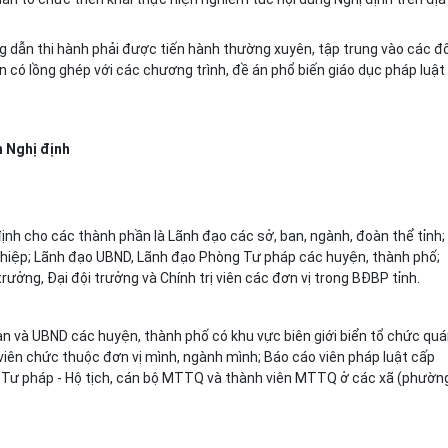
ng dẫn thi hành phải được tiến hành thường xuyên, tập trung vào các đố
ển c
ó
lồng ghép với các chương trình, đề án phổ biến giáo
d
ục pháp luật
n Nghị định
 định cho các thành phần là Lãnh đạo các sở, ban, ngành, đoàn th
ể
tỉnh;
nghiệp; Lãnh đạo UBND, Lãnh đạo Phòng Tư pháp các huyện, thành phố;
rưởng, Đại đội trưởng và Chính trị viên các đơn vị trong BĐBP tỉnh.
uan và UBND các huyện, thành phố có khu vực biên giới bi
ể
n t
ổ
chức quá
 viên chức thuộc đơn vị mình, ngành mình; Báo cáo viên pháp luật cấp
 Tư pháp - Hộ tịch, cán bộ MTTQ và thành viên MTTQ ở các xã (phườn