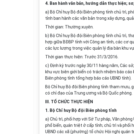
4. Ban hành văn bản, hư
ớn
g dẫn thực hiện;
sơ
a) Bộ Chỉ huy Bộ đội Biên phòng tỉnh chủ trì, phố
tỉnh ban hành các văn bản trong xây dựng, quản 
Thời gian: Thường xuyên.
b) Bộ Chỉ huy Bộ đội Biên phòng tỉnh chủ trì,
hợp giữa BĐBP tỉnh v
ớ
i Công an tỉnh, các cơ q
các lực lượng trong việc quản lý địa bàn khu vực
Thời gian thực hiện: Trước 31/3/2016.
c) Định kỳ trước ngày 30/11 hàng năm, Các sở,
khu vực biên giới bi
ể
n c
ó
trách nhiệm báo cáo k
Biên phòng tỉnh tổng hợp báo cáo UBND tỉnh).
Bộ Chỉ huy Bộ đội Biên phòng tỉnh tham mưu, gi
có chỉ đạo của Trung ương và Bộ Quốc phòng.
III. TỔ CHỨC THỰC HIỆN
1. Bộ Chỉ huy Bộ đội Biên phòng tỉnh
a) Chủ trì, phối hợp với Sở Tư pháp, Văn phòn
phổ biến, quán triệt ở cấp tỉnh; chủ trì và phối h
UBND các xã (phư
ờn
g) tổ chức Hội nghị quán tr