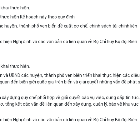
khai thực hiện.
í thực hiện Kế hoạch này theo quy định.
ác huyện, thành ph
ố
ven biển đề xuất cơ chế, chính sách tài chính liên
c hiện Nghị định và các văn bản có liên quan về Bộ Chỉ huy Bộ đội Biên
 khai thực hiện.
uan và UBND các huyện, thành phố ven biển triển khai thực hiện các điều
quan đến biên giới quốc gia trên biển và giải quy
ế
t những vấn đề phát 
h xây dựng quy chế phối hợp về gi
ả
i quyết các vụ việc, cung c
ấ
p tin tức,
ơ, tổng kết các vấn đề liên quan đến xây dựng, quản lý, b
ả
o vệ khu vực
c hiện Nghị định và các văn bản có liên quan về Bộ Chỉ huy Bộ đội Biên