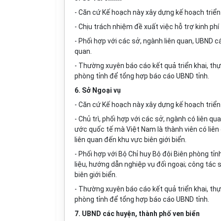
- Căn cứ Kế hoạch này xây dựng kế hoạch triển 
- Chịu trách nhiệm đề xuất việc hỗ trợ kinh ph
- Phối h
ợ
p với các sở, ngành liên quan, UBND c
quan.
- Thường xuyên báo cáo kết quả triển khai, thự
phòng tỉnh đ
ể
t
ổ
ng hợp báo c
á
o UBND tỉnh.
6. S
ở
Ngoại vụ
- C
ăn
cứ Kế hoạch này xây dựn
g
kế hoạch triển
- Chủ trì, phối hợp với các sở, ngành có liên q
ước qu
ố
c t
ế
mà Việt Nam là thành viên có liên 
liên quan đến khu vực biên giới bi
ể
n.
- Phối h
ợ
p với Bộ Chỉ huy Bộ đội Biên phòng tỉn
li
ệ
u, hướng d
ẫ
n nghiệp vụ đ
ố
i ngoại
;
công tác s
biên giới biển.
- Thường xuyên báo cáo kết quả triển khai, thự
phòng tỉnh đ
ể
t
ổ
ng hợp b
á
o cáo
U
BND tỉnh.
7. UBND các huyện, thành phố ven biển