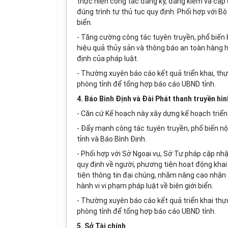
thực hiện công tác đăng ký, đăng kiểm và cấp 
đúng trình tự thủ tục quy định. Phối hợp với B
bi
ể
n.
- Tăng cường công tác tuyên truyền, phổ biến k
hiệu quả thủy sản và thông báo an toàn hàng h
định của pháp luật.
- Thường xuyên báo cáo kết quả triển khai, thự
phòng tỉnh đ
ể
t
ổ
ng hợp báo cáo
U
BND tỉnh
.
4. Báo Bình Định và Đài Phát thanh truyền hìn
- Căn cứ Kế hoạch này xây dựng kế hoạch triển 
- Đẩy mạnh công tác tuyên truyền, phổ biến nộ
tỉnh và Báo Bình Định.
- Phối hợp với Sở Ngoại vụ, Sở Tư pháp cập nh
quy định v
ề
người, phương tiện hoạt động khai
tiện thông tin đại chúng, nhằm nâng cao nhận
hành vi vi phạm pháp luật về biên giới bi
ể
n.
- Thường xuyên báo cáo kết quả triển khai thực
phòng tỉnh đ
ể
t
ổ
ng h
ợ
p báo cáo UBND tỉnh.
5. S
ở
Tài chính