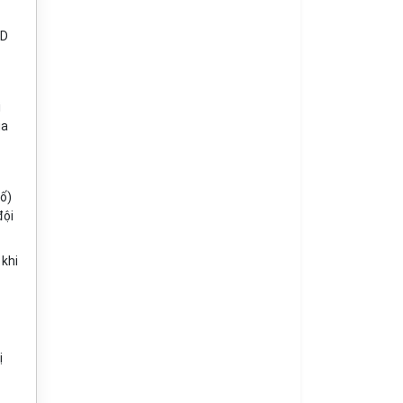
ND
i
ủa
ố
)
đội
 khi
ị