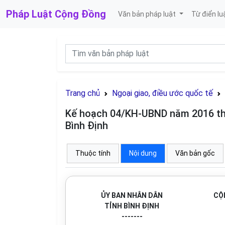
Pháp Luật
Cộng Đồng
Văn bản pháp luật
Từ điển lu
Trang chủ
Ngoại giao, điều ước quốc tế
Kế hoạch 04/KH-UBND năm 2016 thự
Bình Định
Thuộc tính
Nội dung
Văn bản gốc
ỦY BAN NHÂN DÂN
CỘ
TỈNH
BÌNH ĐỊNH
-------