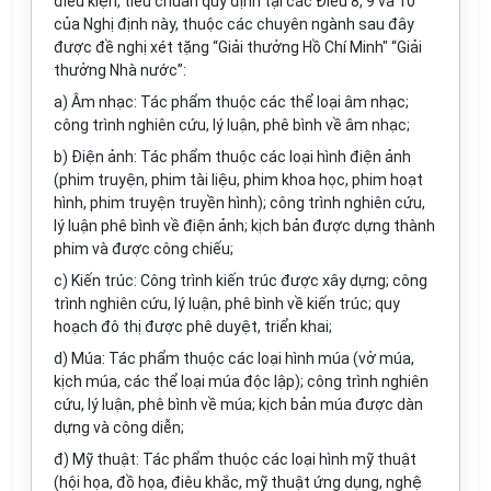
điều kiện, tiêu chuẩn quy định tại các Điều 8, 9 và 10
của Nghị định này, thuộc các chuyên ngành sau đây
được đề nghị xét tặng “Giải thưởng Hồ Chí Minh" “Giải
thưởng Nhà nước”:
a) Âm nhạc: Tác phẩm thuộc các thể loại âm nhạc;
công trình nghiên cứu, lý luận, phê bình về âm nhạc;
b) Điện ảnh: Tác phẩm thuộc các loại hình điện ảnh
(phim truyện, phim tài liệu, phim khoa học, phim hoạt
hình, phim truyện truyền hình); công trình nghiên cứu,
lý luận phê bình về điện ảnh; kịch bản được dựng thành
phim và được công chiếu;
c) Kiến trúc: Công trình kiến trúc được xây dựng; công
trình nghiên cứu, lý luận, phê bình về kiến trúc; quy
hoạch đô thị được phê duyệt, triển khai;
d) Múa: Tác phẩm thuộc các loại hình múa (vở múa,
kịch múa, các thể loại múa độc lập); công trình nghiên
cứu, lý luận, phê bình về múa; kịch bản múa được dàn
dựng và công diễn;
đ) Mỹ thuật: Tác phẩm thuộc các loại hình mỹ thuật
(hội họa, đồ họa, điêu khắc, mỹ thuật ứng dụng, nghệ