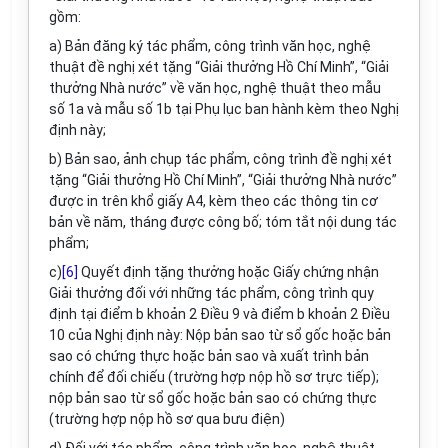
gồm:
a) Bản đăng ký tác phẩm, công trình văn học, nghệ
thuật đề nghị xét tặng “Giải thưởng Hồ Chí Minh”, “Giải
thưởng Nhà nước” về văn học, nghệ thuật theo
mẫu
số 1a
và
mẫu số 1b
tại Phụ lục ban hành kèm theo Nghị
định này;
b) Bản sao, ảnh chụp tác phẩm, công trình đề nghị xét
tặng “Giải thưởng Hồ Chí Minh”, “Giải thưởng Nhà nước”
được in trên khổ giấy A4, kèm theo các thông tin cơ
bản về năm, tháng được công bố; tóm tắt nội dung tác
phẩm;
c)
[6]
Quyết định tặng thưởng hoặc Giấy chứng nhận
Giải thưởng đối với những tác phẩm, công trình quy
định tại điểm b khoản 2 Điều 9 và điểm b khoản 2 Điều
10 của Nghị định này: Nộp bản sao từ sổ gốc hoặc bản
sao có chứng thực hoặc bản sao và xuất trình bản
chính để đối chiếu (trường hợp nộp hồ sơ trực tiếp);
nộp bản sao từ sổ gốc hoặc bản sao có chứng thực
(trường hợp nộp hồ sơ qua bưu điện)