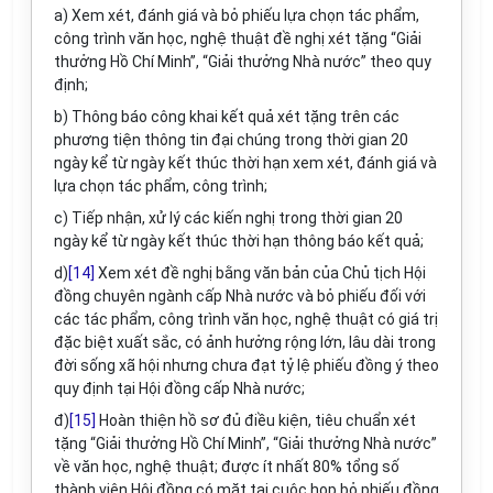
a) Xem xét, đánh giá và bỏ phiếu lựa chọn tác phẩm,
công trình văn học, nghệ thuật đề nghị xét tặng “Giải
thưởng Hồ Chí Minh”, “Giải thưởng Nhà nước” theo quy
định;
b) Thông báo công khai kết quả xét tặng trên các
phương tiện thông tin đại chúng trong thời gian 20
ngày kể từ ngày kết thúc thời hạn xem xét, đánh giá và
lựa chọn tác phẩm, công trình;
c) Tiếp nhận, xử lý các kiến nghị trong thời gian 20
ngày kể từ ngày kết thúc thời hạn thông báo kết quả;
d)
[14]
Xem xét đề nghị bằng văn bản của Chủ tịch Hội
đồng chuyên ngành cấp Nhà nước và bỏ phiếu đối với
các tác phẩm, công trình văn học, nghệ thuật có giá trị
đặc biệt xuất sắc, có ảnh hưởng rộng lớn, lâu dài trong
đời sống xã hội nhưng chưa đạt tỷ lệ phiếu đồng ý theo
quy định tại Hội đồng cấp Nhà nước;
đ)
[15]
Hoàn thiện hồ sơ đủ điều kiện, tiêu chuẩn xét
tặng “Giải thưởng Hồ Chí Minh”, “Giải thưởng Nhà nước”
về văn học, nghệ thuật; được ít nhất 80%
tổng số
thành viên Hội đồng có mặt tại cuộc họp bỏ phiếu đồng