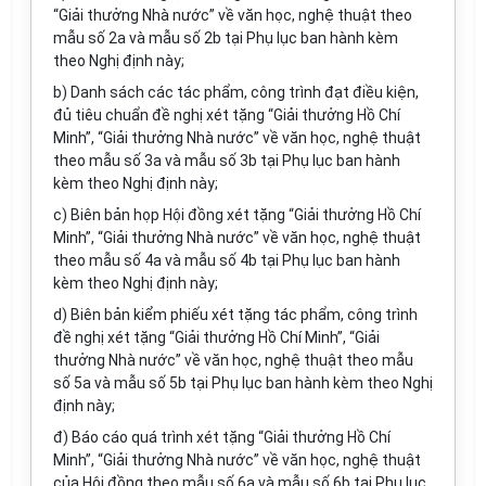
“Giải thưởng Nhà nước” về văn học, nghệ thuật theo
mẫu số 2a
và
mẫu số 2b
tại Phụ lục ban hành kèm
theo Nghị định này;
b) Danh sách các tác phẩm, công trình đạt điều kiện,
đủ tiêu chuẩn đề nghị xét tặng “Giải thưởng Hồ Chí
Minh”, “Giải thưởng Nhà nước” về văn học, nghệ thuật
theo
mẫu số 3a
và
mẫu số 3b
tại Phụ lục ban hành
kèm theo Nghị định này;
c) Biên bản họp Hội đồng xét tặng “Giải thưởng Hồ Chí
Minh”, “Giải thưởng Nhà nước” về văn học, nghệ thuật
theo
mẫu số 4a
và
mẫu số 4b
tại Phụ lục ban hành
kèm theo Nghị định này;
d) Biên bản kiểm phiếu xét tặng tác phẩm, công trình
đề nghị xét tặng “Giải thưởng Hồ Chí Minh”, “Giải
thưởng Nhà nước” về văn học, nghệ thuật theo
mẫu
số 5a
và
mẫu số 5b
tại Phụ lục ban hành kèm theo Nghị
định này;
đ) Báo cáo quá trình xét tặng “Giải thưởng Hồ Chí
Minh”, “Giải thưởng Nhà nước” về văn học, nghệ thuật
của Hội đồng theo
mẫu số 6a
và
mẫu số 6b
tại Phụ lục