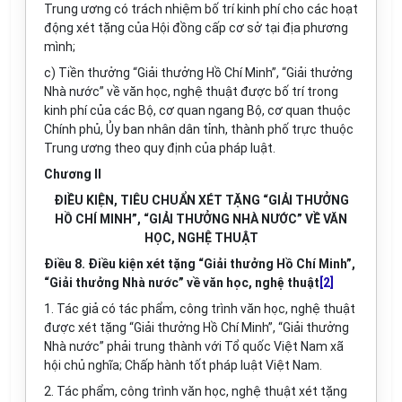
Trung ương có trách nhiệm bố trí kinh phí cho các hoạt
động xét tặng của Hội đồng cấp cơ sở tại địa phương
mình;
c) Tiền thưởng “Giải thưởng Hồ Chí Minh”, “Giải thưởng
Nhà nước” về văn học, nghệ thuật được bố trí trong
kinh phí của các Bộ, cơ quan ngang Bộ, cơ quan thuộc
Chính phủ, Ủy ban nhân dân tỉnh, thành phố trực thuộc
Trung ương theo quy định của pháp luật.
Chương II
ĐIỀU KIỆN, TIÊU CHUẨN XÉT TẶNG “GIẢI THƯỞNG
HỒ CHÍ MINH”, “GIẢI THƯỞNG NHÀ NƯỚC” VỀ VĂN
HỌC, NGHỆ THUẬT
Điều 8. Điều kiện xét tặng “Giải thưởng Hồ Chí Minh”,
“Giải thưởng Nhà nước” về văn học, nghệ thuật
[2]
1.
Tác giả có tác phẩm, công trình văn học, nghệ thuật
được xét tặng “Giải thưởng Hồ Chí Minh”, “Giải thưởng
Nhà nước” phải t
rung thành với Tổ quốc Việt Nam xã
hội chủ nghĩa;
C
hấp hành tốt
pháp luật Việt Nam.
2. Tác phẩm, công trình văn học, nghệ thuật xét tặng