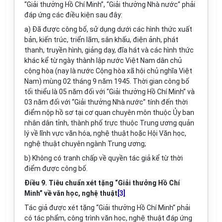
“Giải thưởng Hồ Chí Minh”, “Giải thưởng Nhà nước” phải
đáp ứng các điều kiện sau đây:
a) Đã được công bố, sử dụng dưới các hình thức xuất
bản, kiến trúc, triển lãm, sân khấu, điện ảnh, phát
thanh, truyền hình, giảng dạy, đĩa hát và các hình thức
khác kể từ ngày thành lập nước Việt Nam dân chủ
cộng hòa (nay là nước Cộng hòa xã hội chủ nghĩa Việt
Nam) mùng 02 tháng 9 năm 1945. Thời gian công bố
tối thiểu là 05 năm đối với “Giải thưởng Hồ Chí Minh” và
03 năm đối với “Giải thưởng Nhà nước” tính đến thời
điểm nộp hồ sơ tại cơ quan chuyên môn thuộc Ủy ban
nhân dân tỉnh, thành phố trực thuộc Trung ương quản
lý về lĩnh vực văn hóa, nghệ thuật hoặc Hội Văn học,
nghệ thuật chuyên ngành Trung ương;
b) Không có tranh chấp về quyền tác giả kể từ thời
điểm được công bố.
Điều 9. Tiêu chuẩn xét tặng “Giải thưởng Hồ Chí
Minh” về văn học, nghệ thuật
[3]
Tác giả được xét tặng “Giải thưởng Hồ Chí Minh” phải
có tác phẩm, công trình văn học, nghệ thuật đáp ứng