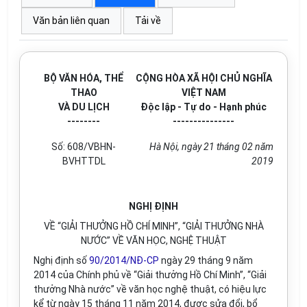
Văn bản liên quan
Tải về
BỘ VĂN HÓA, THỂ
CỘNG HÒA XÃ HỘI CHỦ NGHĨA
THAO
VIỆT NAM
VÀ DU LỊCH
Độc lập - Tự do - Hạnh phúc
--------
---------------
Số: 608/VBHN-
Hà Nội, ngày 21 tháng 02 năm
BVHTTDL
2019
NGHỊ ĐỊNH
VỀ “GIẢI THƯỞNG HỒ CHÍ MINH”, “GIẢI THƯỞNG NHÀ
NƯỚC” VỀ VĂN HỌC, NGHỆ THUẬT
Nghị định số
90/2014/NĐ-CP
ngày 29 tháng 9 năm
2014 của Chính phủ về “Giải thưởng Hồ Chí Minh”, “Giải
thưởng Nhà nước” về văn học nghệ thuật, có hiệu lực
kể từ ngày 15 tháng 11 năm 2014, được sửa đổi, bổ