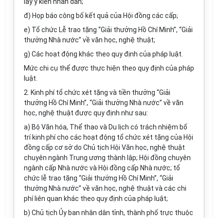
lấy ý kiến nhân dân;
đ) Họp báo công bố kết quả của Hội đồng các cấp;
e) Tổ chức Lễ trao tặng “Giải thưởng Hồ Chí Minh”, “Giải
thưởng Nhà nước” về văn học, nghệ thuật;
g) Các hoạt động khác theo quy định của pháp luật.
Mức chi cụ thể được thực hiện theo quy định của pháp
luật.
2. Kinh phí tổ chức xét tặng và tiền thưởng “Giải
thưởng Hồ Chí Minh”, “Giải thưởng Nhà nước” về văn
học, nghệ thuật được quy định như sau:
a) Bộ Văn hóa, Thể thao và Du lịch có trách nhiệm bố
trí kinh phí cho các hoạt động tổ chức xét tặng của Hội
đồng cấp cơ sở do Chủ tịch Hội Văn học, nghệ thuật
chuyên ngành Trung ương thành lập; Hội đồng chuyên
ngành cấp Nhà nước và Hội đồng cấp Nhà nước; tổ
chức lễ trao tặng “Giải thưởng Hồ Chí Minh”, “Giải
thưởng Nhà nước” về văn học, nghệ thuật và các chi
phí liên quan khác theo quy định của pháp luật;
b) Chủ tịch Ủy ban nhân dân tỉnh, thành phố trực thuộc