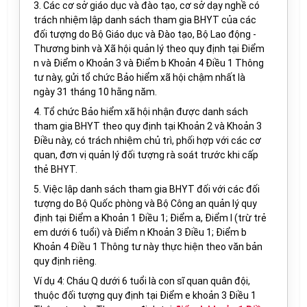
3. Các
cơ sở giáo dục và đào tạo, cơ sở dạy nghề có
trách nhiệm lập danh sách
tham gia BHYT của các
đối tượng do Bộ
Giáo dục và Đào tạo, Bộ Lao động -
Thương binh và Xã hội quản lý
theo quy định tại
Điểm
n và Điểm o Khoản 3 và Điểm b Khoản 4
Điều 1 Thông
tư này, gửi tổ chức Bảo hiểm xã hội
chậm nhất là
ngày 31 tháng 10 hằng năm.
4. Tổ chức Bảo hiểm xã hội nhận được danh sách
tham gia BHYT theo quy định tại Khoản 2 và Khoản 3
Điều này, có trách nhiệm chủ trì, phối hợp với các cơ
quan, đơn vị quản lý đối tượng rà soát trước khi cấp
thẻ BHYT.
5. Việc lập danh sách tham gia BHYT đối với các đối
tượng do Bộ Quốc phòng và Bộ Công an quản lý quy
định tại Điểm a Khoản 1 Điều 1; Điểm a, Điểm l
(trừ trẻ
em dưới 6 tuổi) và
Điểm n Khoản 3 Điều 1; Điểm b
Khoản 4 Điều 1
Thông tư này thực hiện theo văn bản
quy định riêng.
Ví dụ
4
: Cháu Q dưới 6 tuổi là con sĩ quan quân đội,
thuộc đối tượng quy định tại Điểm e khoản 3 Điều 1