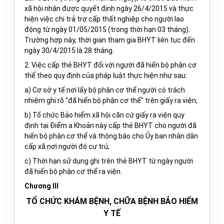
xã hội nhận được quyết định ngày 26/4/2015 và thực
hiện việc chi trả trợ cấp thất nghiệp cho người lao
động từ ngày 01/05/2015 (trong thời hạn 03 tháng).
Trường hợp này, thời gian tham gia BHYT liên tục đến
ngày 30/4/2015 là 28 tháng.
2.
Việc cấp thẻ BHYT đ
ối với
người đã hiến bộ phận cơ
thể theo quy định của pháp luật thực hiện như sau:
a) Cơ sở y tế nơi lấy bộ phận cơ thể người có trách
nhiệm ghi rõ
"đã hiến bộ phận cơ thể"
trên giấy ra viện;
b)
Tổ chức
Bảo hiểm xã hội
căn cứ giấy ra viện quy
định tại
Điểm
a
Khoản
này cấp thẻ BHYT cho n
gười đã
hiến bộ phận cơ thể
và thông báo cho Ủy ban nhân dân
cấp xã nơi n
gười
đó cư trú;
c) Thời
hạn
sử dụng ghi trên thẻ
BHYT
từ ngày
người
đã hiến bộ phận cơ thể ra viện
.
Chương III
TỔ CHỨC KHÁM BỆNH, CHỮA BỆNH BẢO HIỂM
Y TẾ