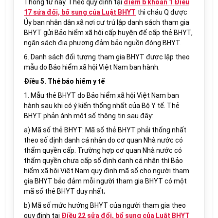
Thông tư này. Theo quy định tại
điểm b khoản 1 Điều
17 sửa đổi, bổ sung của Luật BHYT
thì cháu Q được
Ủy ban nhân dân xã nơi cư trú lập danh sách tham gia
BHYT gửi Bảo hiểm xã hội cấp huyện để cấp thẻ BHYT,
ngân sách địa phương đảm bảo nguồn đóng BHYT.
6. Danh sách đối tượng tham gia BHYT được lập theo
mẫu do Bảo hiểm xã hội Việt Nam ban hành.
Điều 5. Thẻ bảo hiểm y tế
1. M
ẫu thẻ BHYT do Bảo hiểm xã hội Việt Nam ban
hành sau khi có ý kiến thống nhất của Bộ Y tế
. Thẻ
BHYT phản ánh một số thông tin sau đây:
a) Mã số thẻ BHYT: Mã số thẻ BHYT phải thống nhất
theo số định danh cá nhân do cơ quan Nhà nước có
thẩm quyền cấp. Trường hợp cơ quan Nhà nước có
thẩm quyền chưa cấp số định danh cá nhân thì Bảo
hiểm xã hội Việt Nam quy định mã số cho người tham
gia BHYT bảo đảm mỗi người tham gia BHYT có một
mã số thẻ BHYT duy nhất;
b) Mã số mức hưởng BHYT của người tham gia theo
quy định tại
Điều 22 sửa đổi, bổ sung của Luật BHYT