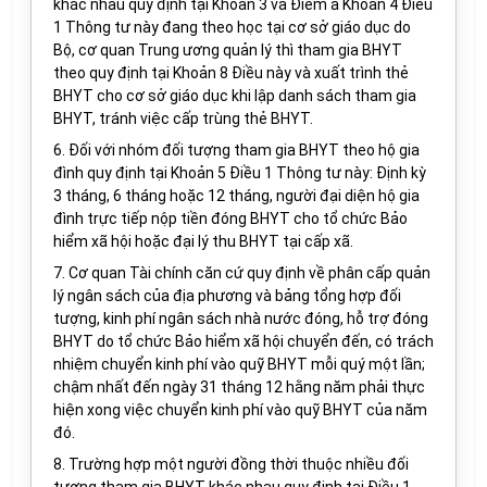
khác nhau quy định tại Khoản 3 và Điểm a Khoản 4 Điều
1 Thông tư này đang theo học tại cơ sở giáo dục do
Bộ, cơ quan Trung ương quản lý thì tham gia BHYT
theo quy định tại Khoản 8 Điều này và xuất trình thẻ
BHYT cho cơ sở giáo dục khi lập danh sách tham gia
BHYT, tránh việc cấp trùng thẻ BHYT.
6. Đối với nhóm đối tượng tham gia BHYT theo hộ gia
đình quy định tại Khoản 5 Điều 1 Thông tư này: Định kỳ
3 tháng, 6 tháng hoặc 12 tháng, người đại diện hộ gia
đình trực tiếp nộp tiền đóng BHYT cho tổ chức Bảo
hiểm xã hội hoặc đại lý thu BHYT tại cấp xã.
7. Cơ quan Tài chính căn cứ quy định về phân cấp quản
lý ngân sách của địa phương và bảng tổng hợp đối
tượng, kinh phí ngân sách nhà nước đóng, hỗ trợ đóng
BHYT do tổ chức Bảo hiểm xã hội chuyển đến, có trách
nhiệm chuyển kinh phí vào quỹ BHYT mỗi quý một lần;
chậm nhất đến ngày 31 tháng 12 hằng năm phải thực
hiện xong việc chuyển kinh phí vào quỹ BHYT của năm
đó.
8. Trường hợp một người đồng thời thuộc nhiều đối