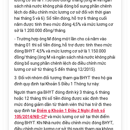
lương cơ sở là 1.150.000 đồng/tháng (ông M và ngân
sách nhà nước không phải đóng bổ sung phần chênh
lệch do điều chỉnh mức lương cơ sở đối với thời gian
hai tháng 5 và 6). Số tiền đóng, hỗ trợ 6 tháng cuối
năm được tính theo mức đóng 4,5% và mức lương cơ
sở là 1.200.000 đồng/tháng.
- Trường hợp ông M đóng một lần cho cả năm vào
tháng 01 thì số tiền đóng, hỗ trợ được tính theo mức
đóng BHYT 4,5% và mức lương cơ sở là 1.150.000
đồng/tháng (ông M và ngân sách nhà nước không phải
đóng bổ sung phần chênh lệch do điều chỉnh mức
lương cơ sở từ tháng 5 đến tháng 12/2015).
3. Đối với nhóm đối tượng tham gia BHYT theo hộ gia
đình quy định tại Khoản 5 Điều 1 Thông tư này:
Người tham gia BHYT đóng định kỳ 3 tháng, 6 tháng
hoặc 12 tháng thì số tiền đóng được xác định theo
mức đóng giảm dần từ thành viên thứ hai trở đi theo
quy định tại
Điểm g Khoản 1 Điều 2 Nghị định số
105/2014/NĐ-CP
và mức lương cơ sở tại thời điểm
đóng BHYT. Khi Nhà nước điều chỉnh mức đóng BHYT,
điều chỉnh mức lương cơ sở thì người tham gia không