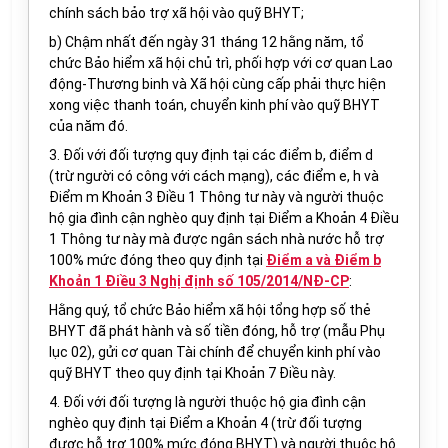
chính sách bảo trợ xã hội vào quỹ BHYT;
b) Chậm nhất đến ngày 31 tháng 12 hằng năm, tổ
chức Bảo hiểm xã hội chủ trì, phối hợp với cơ quan Lao
động-Thương binh và Xã hội cùng cấp phải thực hiện
xong việc thanh toán, chuyển kinh phí vào quỹ BHYT
của năm đó.
3. Đối với đối tượng quy định tại các điểm b, điểm d
(trừ người có công với cách mạng), các điểm e, h
và
Điểm m
Khoản 3 Điều 1 Thông tư này
và người thuộc
hộ gia đình cận nghèo quy định tại Điểm a Khoản 4 Điều
1 Thông tư này mà được
ngân sách nhà nước hỗ trợ
100% mức đóng theo quy định tại
Điểm a và Điểm b
Khoản 1 Điều 3 Nghị định số 105/2014/NĐ-CP
:
Hằng quý, tổ chức Bảo hiểm xã hội tổng hợp số thẻ
BHYT đã phát hành và số tiền đóng, hỗ trợ (mẫu Phụ
lục 02), gửi cơ quan Tài chính để chuyển kinh phí vào
quỹ BHYT theo quy định tại Khoản 7 Điều này.
4. Đối với đối tượng là người thuộc hộ gia đình cận
nghèo quy định tại Điểm a Khoản 4 (trừ đối tượng
được hỗ trợ 100% mức đóng BHYT) và người thuộc hộ