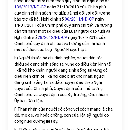
hằng tháng thực hiện theo quy định tại Nghị định số
136/2013/NĐ-CP
ngày 21/10/2013 của Chính phủ
q
uy định chính sách trợ gi
ú
p xã hội đối với đối tượng
bảo trợ xã hội
,
Nghị định số
06/2011/NĐ-CP
ngày
14/01/2011
của Chính phủ
quy định chi tiết và hướng
dẫn thi hành một số điều của Luật người cao tuổ
i và
Nghị định số
28/2012/NĐ-CP
ngày 10/4/2012 của
Chính phủ
quy định chi tiết và hướng dẫn thi hành
một số điều của Luật Người khuyết tật;
h
) Người thuộc hộ gia đình nghèo; người dân tộc
thiểu số đang sinh sống tại
vùng
có điều kiện kinh tế
- xã hội khó khăn; người đang sinh sống tại
vùng
có
điều kiện kinh tế - xã hội đặc biệt khó khăn
; người
đang sinh sống tại xã đảo, huyện đảo theo Nghị
quyết của Chính phủ, Quyết định của Thủ tướng
Chính phủ và Quyết định của Bộ trưởng, Chủ nhiệm
Ủy ban Dân tộc;
i) Thân nhân của người có công với cách mạng là cha
đẻ, mẹ đẻ, vợ hoặc chồng, con của liệt sỹ; người có
công nuôi dưỡng liệt sỹ
;
k) Thân nhân của người có công với cách mạng, trừ