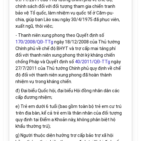
chính sách đối với đối tượng tham gia chiến tranh
bảo vệ Tổ quốc, làm nhiệm vụ quốc tế ở Căm-pu-
chia, giúp bạn Lào sau ngày 30/4/1975 đã phục viên,
xuất ngũ, thôi việc;
- Thanh niên xung phong theo Quyết định số
170/2008/QĐ-TTg
ngày 18/12/2008 của Thủ tướng
Chính phủ về chế độ BHYT và trợ cấp mai táng phí
đối với thanh niên xung phong thời kỳ kháng chiến
chống Pháp và
Quyết định số
40/2011/QĐ-TTg
ngày
27
/
7
/
2011 của Thủ tướng Chính phủ quy định về chế
độ đối với thanh niên xung phong đã hoàn thành
nhiệm vụ trong kháng chiến
.
đ) Đại biểu Quốc hội, đại biểu Hội đồng nhân dân các
cấp đương nhiệm;
e
) Trẻ em dưới 6 tuổi (bao gồm toàn bộ trẻ em cư trú
trên địa bàn, kể cả
trẻ em
là thân nhân của đối tượng
quy định tại Điểm a Khoản này,
không phân biệt hộ
khẩu thường trú
)
;
g
)
Người thuộc diện hưởng trợ cấp bảo trợ xã hội