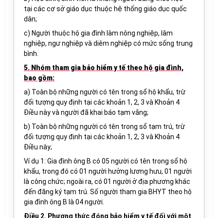
tại các cơ sở giáo dục thuộc hệ thống giáo dục quốc
dân
;
c) Người thuộc hộ gia đình làm nông nghiệp, lâm
nghiệp, ngư nghiệp và diêm nghiệp
có mức sống trung
bình.
5. Nhóm tham gia bảo hiểm y tế theo hộ gia đình,
bao gồm:
a) Toàn bộ
những người có tên trong sổ hộ khẩu
,
trừ
đối tượng quy định tại các khoản 1, 2, 3 và
Khoản
4
Điều này
và
người đã khai báo tạm vắng;
b)
Toàn bộ
những người có tên trong sổ
tạm trú,
trừ
đối tượng quy định tại các khoản 1, 2, 3 và
Khoản
4
Điều này
;
Ví dụ
1
: Gia đình ông B có 0
5
người có tên trong sổ hộ
khẩu, trong đó
có
01 người hưởng
lương hưu
, 01 người
là công chức; ngoài ra, có 01 người
ở địa phương khác
đến
đăng ký tạm trú. S
ố người tham gia BHYT theo hộ
gia đình ông B là 0
4
người
.
Điều 2. Phương thức đóng bảo hiểm y tế đối với một