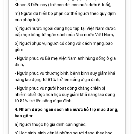
Khoản 3 Điều
này (
trừ
con đẻ, con nuôi
dưới 6 tuổi
);
m) Người đã hiến bộ phận cơ thể người theo quy định
của pháp luật
;
n) Người nước ngoài đang học tập tại Việt Nam được
cấp học bổng từ ngân sách của Nhà nước Việt Nam
;
o) Người phục vụ người có công với cách mạng, bao
gồm:
- Người phục vụ Bà mẹ Việt Nam anh hùng sống ở gia
đình;
- Người phục vụ thương binh, bệnh binh suy giảm khả
năng lao động từ 81% trở lên sống ở gia đình;
- Người phục vụ người hoạt động kháng chiến bị
nhiễm chất độc hoá học suy giảm khả năng lao động
từ 81% trở lên sống ở gia đình.
4. Nhóm được ngân sách nhà nước hỗ trợ mức đóng,
bao gồm:
a) Người thuộc hộ gia đình cận nghèo;
b)
Học sinh, sinh viên
là những người
đang theo học