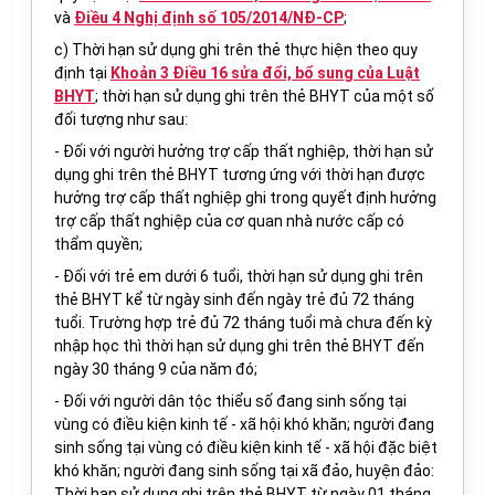
và
Điều 4 Nghị định số 105/2014/NĐ-CP
;
c) Thời hạn sử dụng ghi trên thẻ thực hiện theo quy
định tại
Khoản 3 Điều 16 sửa đổi, bổ sung của Luật
BHYT
; thời hạn sử dụng ghi trên thẻ BHYT của một số
đối tượng như sau:
- Đối với người hưởng trợ cấp thất nghiệp, thời hạn sử
dụng ghi trên thẻ BHYT tương ứng với thời hạn được
hưởng trợ cấp thất nghiệp ghi trong quyết định hưởng
trợ cấp thất nghiệp của cơ quan nhà nước cấp có
thẩm quyền;
- Đối với trẻ em dưới 6 tuổi, thời hạn sử dụng ghi trên
thẻ BHYT kể từ ngày sinh đến ngày trẻ đủ 72 tháng
tuổi. Trường hợp trẻ đủ 72 tháng tuổi mà chưa đến kỳ
nhập học thì thời hạn sử dụng ghi trên thẻ BHYT đến
ngày 30 tháng 9 của năm đó;
- Đối với
người dân tộc thiểu số đang sinh sống tại
vùng
có điều kiện kinh tế - xã hội khó khăn; người đang
sinh sống tại
vùng
có điều kiện kinh tế - xã hội đặc biệt
khó khăn
; người đang sinh sống tại xã đảo, huyện đảo:
T
hời hạn sử dụng ghi trên thẻ BHYT từ ngày 01 tháng