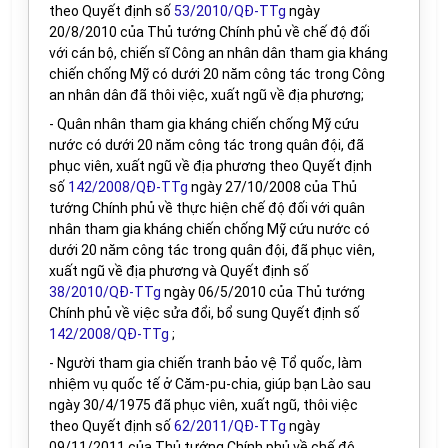
theo Quyết định số
53/2010/QĐ-TTg
ngày
20/8/2010 của Thủ tướng Chính phủ về chế độ đối
với cán bộ, chiến sĩ Công an nhân dân tham gia kháng
chiến chống Mỹ có dưới 20 năm công tác trong Công
an nhân dân đã thôi việc, xuất ngũ về địa phương;
- Quân nhân tham gia kháng chiến chống Mỹ cứu
nước có dưới 20 năm công tác trong quân đội, đã
phục viên, xuất ngũ về địa phương theo Quyết định
số
142/2008/QĐ-TTg
ngày 27/10/2008 của Thủ
tướng Chính phủ về thực hiện chế độ đối với quân
nhân tham gia kháng chiến chống Mỹ cứu nước có
dưới 20 năm công tác trong quân đội, đã phục viên,
xuất ngũ về địa phương và Quyết định số
38/2010/QĐ-TTg
ngày 06/5/2010 của Thủ tướng
Chính phủ về việc sửa đổi, bổ sung Quyết định số
142/2008/QĐ-TTg
;
- Người tham gia chiến tranh bảo vệ Tổ quốc, làm
nhiệm vụ quốc tế ở Căm-pu-chia, giúp bạn Lào sau
ngày 30/4/1975 đã phục viên, xuất ngũ, thôi việc
theo Quyết định số
62/2011/QĐ-TTg
ngày
09/11/2011 của Thủ tướng Chính phủ về chế độ,