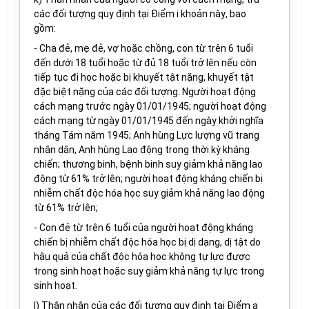
các đối tượng quy định tại
Điểm
i khoản này
, bao
gồm:
- Cha đẻ, mẹ đẻ, vợ hoặc chồng, con từ trên 6 tuổi
đến dưới 18 tuổi hoặc từ đủ 18 tuổi trở lên nếu còn
tiếp tục đi học hoặc bị khuyết tật nặng, khuyết tật
đặc biệt nặng của các đối tượng: Người hoạt động
cách mạng trước ngày 01/01/1945; người hoạt động
cách mạng từ ngày 01/01/1945 đến ngày khởi nghĩa
tháng Tám năm 1945; Anh hùng Lực lượng vũ trang
nhân dân, Anh hùng Lao động trong thời kỳ kháng
chiến; thương binh, bệnh binh suy giảm khả năng lao
động từ 61% trở lên; người hoạt động kháng chiến bị
nhiễm chất độc hóa học suy giảm khả năng lao động
từ 61% trở lên;
- Con đẻ từ trên 6 tuổi của người hoạt động kháng
chiến bị nhiễm chất độc hóa học bị dị dạng, dị tật do
hậu quả của chất độc hóa học không tự lực được
trong sinh hoạt hoặc suy giảm khả năng tự lực trong
sinh hoạt.
l) Thân nhân của các đối tượng quy định tại
Điểm
a