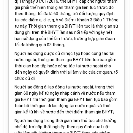
d) Từ ngày 01
/
01
/
2016, thẻ BHYT cấp cho người tham
gia phải thể hiện thời gian tham gia liên tục trước đó
theo tháng, tối đa là 60 tháng, trừ đối tượng quy định
tại các điểm a, d, e, g, h và
Điểm
i
Khoản
3 Điều 1 Thông
tư này. Thời gian tham gia BHYT liên tục là thời gian sử
dụng ghi trên thẻ BHYT lần sau nối tiếp với ngày hết
hạn sử dụng của thẻ lần trước; trường hợp gián đoạn
tối đa không quá 03 tháng;
Người lao động được cử đi học tập hoặc công tác tại
nước ngoài, thời gian tham gia BHYT liên tục bao gồm
thời gian học tập hoặc công tác tại nước ngoài cho
đến ngày có quyết định trở lại làm việc của cơ quan, tổ
chức cử đi;
Người lao động đi lao động tại nước ngoài, trong thời
gian 60 ngày kể từ ngày nhập cảnh về nước nếu tham
gia BHYT thì thời gian tham gia BHYT liên tục bao gồm
toàn bộ thời gian đi lao động tại nước ngoài và thời
gian kể từ khi về nước đến thời điểm tham gia BHYT;
Người lao động trong thời gian làm thủ tục chờ hưởng
chế độ trợ cấp thất nghiệp theo quy định của Luật