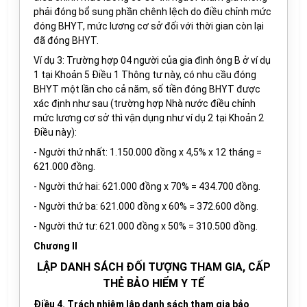
phải đóng bổ sung phần chênh lệch do điều chỉnh mức
đóng BHYT, mức lương cơ sở đối với thời gian còn lại
đã đóng BHYT.
Ví dụ
3
:
Trường hợp 04 người của g
ia đình ông B
ở ví dụ
1 tại Khoản 5 Điều 1 Thông tư này,
có nhu cầu
đóng
BHYT một lần cho cả năm, số tiền đóng BHYT được
xác định như sau (trường hợp Nhà nước điều chỉnh
mức lương cơ sở thì vận dụng như ví dụ 2 tại Khoản 2
Điều này):
-
Người thứ nhất: 1.150.000 đồng x 4,5% x 12 tháng =
621.000 đồng.
-
Người thứ hai: 621.000 đồng x 70% = 434.700 đồng.
-
Người thứ ba: 621.000 đồng x 60% = 372.600 đồng.
-
Người thứ tư: 621.000 đồng x 50% = 310.500 đồng.
Chương II
LẬP DANH SÁCH ĐỐI TƯỢNG THAM GIA, CẤP
THẺ BẢO HIỂM Y TẾ
Điều 4. Trách nhiệm lập danh sách tham gia bảo