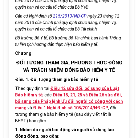
năm
2012 của Chính phủ
quy định chức năng, nhiệm vụ,
quyền hạn và cơ cấu tổ chức của Bộ Y tế;
Căn cứ Nghị định số
215/2013/NĐ-CP
ngày 23 tháng 12
năm 2013 của Chính phủ quy định chức năng, nhiệm vụ,
quyền hạn và cơ cấu tổ chức của Bộ Tài chính;
Bộ trưởng Bộ Y tế, Bộ trưởng Bộ Tài chính ban hành Thông
tư liên tịch hướng dẫn thực hiện
bảo hiểm y tế
.
Chương I
ĐỐI TƯỢNG THAM GIA, PHƯƠNG THỨC ĐÓNG
VÀ TRÁCH NHIỆM ĐÓNG BẢO HIỂM Y TẾ
Điều 1. Đối tượng tham gia bảo hiểm y tế
Theo quy định tại
Điều 12 sửa đổi, bổ sung của Luật
Bảo hiểm y tế
; các
Điều 15, 21, 25 và Điều 26 sửa đổi,
bổ sung của Pháp lệnh Ưu đãi người có công với cách
mạng
và
Điều 1 Nghị định số 105/2014/NĐ-CP
, đối
tượng tham gia bảo hiểm y tế (sau đây viết tắt là
BHYT) bao gồm:
1. Nhóm do người lao động và người sử dụng lao
động đóng, bao gồm: