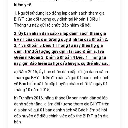
hiểm y tế
1. Người sử dụng lao động lập danh sách tham gia
BHYT của đối tượng quy định tại Khoản 1 Điều 1
Thông tư này, gửi tổ chức Bảo hiểm xã hội.
2. Ủy ban nhân dân cấp xã lập danh sách tham gia
BHYT của các đối tượng quy định tại các Khoản 2,
3, 4 và Khoản 5 Điều 1 Thông tư này theo hộ gia
đình, trừ đối tượng quy định tại các Điểm a, l và
Điểm n Khoản 3, Điểm b Khoản 4 Điều 1 Thông tư
này, gửi Bảo hiểm xã hội cấp huyện, cụ thể như sau:
a) Năm 2015, Ủy ban nhân dân cấp xã lập danh sách
tham gia BHYT trên địa bàn và gửi 01 bản danh sách
về Bảo hiểm xã hội cấp huyện chậm nhất là ngày 01
tháng 10 năm 2015;
b) Từ năm 2016, hằng tháng Ủy ban nhân dân xã lập
danh sách tăng, giảm đối tượng tham gia BHYT trên
địa bàn và gửi 01 bản danh sách về Bảo hiểm xã hội
cấp huyện để điều chỉnh việc cấp thẻ BHYT trên địa
bàn.