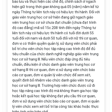
bảo lưu và thực hiện các chế độ, chính sách ở ngạch
hiện giữ trong thời gian không quá 05 (năm) năm kể từ
ngày Thông tư liên tịch này có hiệu lực thi hành. Đối với
giáo viên trung học cơ sở hiện đang giữ ngạch giáo
viên trung học cơ sở chưa đạt chuẩn (chưa đạt trình
độ cao đẳng) mã số 15c.208 tính đến ngày Thông tư
liên tịch này có hiệu lực thi hành có tuổi đời dưới 55
tuổi đối với nam và dưới 50 tuổi đối với nữ thì cơ quan,
đơn vị có thẩm quyền quản lý, sử dụng viên chức phải
bố trí cho viên chức học tập nâng cao trình độ để đủ
tiêu chuẩn của chức danh nghề nghiệp giáo viên trung
học cơ sở hạng III. Nếu viên chức đáp ứng đủ tiêu
chuẩn, điều kiện ở chức danh giáo viên trung học cơ
sở hạng III thì cơ quan, đơn vị sử dụng viên chức báo
cáo cơ quan, đơn vị quản lý viên chức để xem xét,
quyết định bổ nhiệm vào chức danh giáo viên trung
học cơ sở hạng III. Trường hợp viên chức được cử đi
học tập nâng cao trình độ mà không tham gia học tập
hoặc kết quả học tập không đạt yêu cầu thì cơ quan,
đơn vị sử dụng viên chức báo cáo cơ quan, đơn vị quản
lý viên chức xem xét bố trí lại công tác khác hoặc thực
hiện tinh giản biên chế.