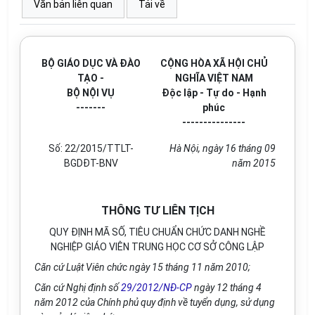
Văn bản liên quan
Tải về
BỘ GIÁO DỤC VÀ ĐÀO
CỘNG HÒA XÃ HỘI CHỦ
TẠO -
NGHĨA VIỆT NAM
BỘ NỘI VỤ
Độc lập - Tự do - Hạnh
-------
phúc
---------------
Số: 22/2015/TTLT-
Hà Nội, ngày 16 tháng 09
BGDĐT-BNV
năm 2015
THÔNG TƯ LIÊN TỊCH
QUY ĐỊNH MÃ SỐ, TIÊU CHUẨN CHỨC DANH NGHỀ
NGHIỆP GIÁO VIÊN TRUNG HỌC CƠ SỞ CÔNG LẬP
Căn cứ Luật Viên chức ngày 15 tháng 11 năm 2010;
Căn cứ Nghị định số
29/2012/NĐ-CP
ngày 12 tháng 4
năm 2012 của Chính phủ quy định về tuyển dụng, sử dụng