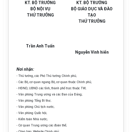
KT. BỘ TRƯỞNG
KT. BỘ TRƯỞNG
BỘ NỘI VỤ
BỘ GIÁO DỤC VÀ ĐÀO
THỨ TRƯỞNG
TẠO
THỨ TRƯỞNG
Trần Anh Tuấn
Nguyễn Vinh hiển
Nơi nhận:
- Thủ tướng, các Phó Thủ tướng Chính phủ;
- Các Bộ, cơ quan ngang Bộ, cơ quan thuộc Chính phủ;
- HĐND, UBND các tỉnh, thành phố trực thuộc TW;
- Văn phòng Trung ương và các Ban của Đảng;
- Văn phòng Tổng Bí thư;
- Văn phòng Chủ tịch nước;
- Văn phòng Quốc hội;
- Kiểm toán Nhà nước;
- Cơ quan Trung ương các đoàn thể;
- Công báo; Website Chính phủ;