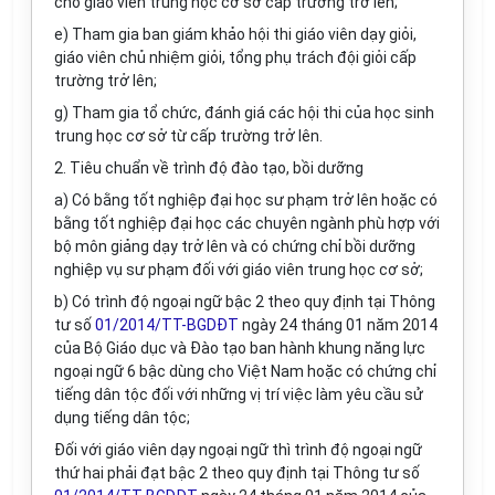
cho giáo viên trung học cơ sở cấp trường trở lên;
e) Tham gia ban giám khảo hội thi giáo viên dạy giỏi,
giáo viên chủ nhiệm giỏi, tổng phụ trách đội giỏi cấp
trường trở lên;
g) Tham gia tổ chức, đánh giá các hội thi của học sinh
trung học cơ sở từ cấp trường trở lên.
2. Tiêu chuẩn về trình độ đào tạo, bồi dưỡng
a) Có bằng tốt nghiệp đại học sư phạm trở lên hoặc có
bằng tốt nghiệp đại học các chuyên ngành phù hợp với
bộ môn giảng dạy trở lên và có chứng chỉ bồi dưỡng
nghiệp vụ sư phạm đối với giáo viên trung học cơ sở;
b) Có trình độ ngoại ngữ bậc 2 theo quy định tại Thông
tư số
01/2014/TT-BGDĐT
ngày 24 tháng 01 năm 2014
của Bộ Giáo dục và Đào tạo ban hành khung năng lực
ngoại ngữ 6 bậc dùng cho Việt Nam hoặc có chứng chỉ
tiếng dân tộc đối với những vị trí việc làm yêu cầu sử
dụng tiếng dân tộc;
Đối với giáo viên dạy ngoại ngữ thì trình độ ngoại ngữ
thứ hai phải đạt bậc 2 theo quy định tại Thông tư số