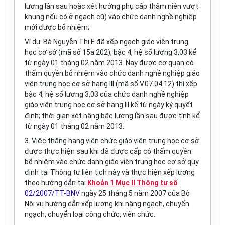
lương lần sau hoặc xét hưởng phụ cấp thâm niên vượt
khung nếu có ở ngạch cũ) vào chức danh nghề nghiệp
mới được bổ nhiệm;
Ví dụ: Bà Nguyễn Thị E đã xếp ngạch giáo viên trung
học cơ sở (mã số 15a.202), bậc 4, hệ số lương 3,03 kể
từ ngày 01 tháng 02 năm 2013. Nay được cơ quan có
thẩm quyền bổ nhiệm vào chức danh nghề nghiệp giáo
viên trung học cơ sở hạng III (mã số V.07.04.12) thì xếp
bậc 4, hệ số lương 3,03 của chức danh nghề nghiệp
giáo viên trung học cơ sở hạng III kể từ ngày ký quyết
định; thời gian xét nâng bậc lương lần sau được tính kể
từ ngày 01 tháng 02 năm 2013.
3. Việc thăng hạng viên chức giáo viên trung học cơ sở
được thực hiện sau khi đã được cấp có thẩm quyền
bổ nhiệm vào chức danh giáo viên trung học cơ sở quy
định tại Thông tư liên tịch này và thực hiện xếp lương
theo hướng dẫn tại
Khoản 1 Mục II Thông tư số
02/2007/TT-BNV
ngày 25 tháng 5 năm 2007 của Bộ
Nội vụ hướng dẫn xếp lương khi nâng ngạch, chuyển
ngạch, chuyển loại công chức, viên chức.