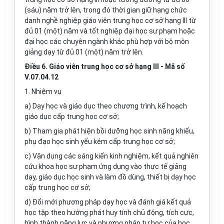
(sáu) năm trở lên, trong đó thời gian giữ hạng chức
danh nghề nghiệp giáo viên trung học cơ sở hạng III từ
đủ 01 (một) năm và tốt nghiệp đại học sư phạm hoặc
đại học các chuyên ngành khác phù hợp với bộ môn
giảng dạy từ đủ 01 (một) năm trở lên.
Điều 6. Giáo viên trung học cơ sở hạng III - Mã số
V.07.04.12
1. Nhiệm vụ
a) Dạy học và giáo dục theo chương trình, kế hoạch
giáo dục cấp trung học cơ sở;
b) Tham gia phát hiện bồi dưỡng học sinh năng khiếu,
phụ đạo học sinh yếu kém cấp trung học cơ sở;
c) Vận dụng các sáng kiến kinh nghiệm, kết quả nghiên
cứu khoa học sư phạm ứng dụng vào thực tế giảng
dạy, giáo dục học sinh và làm đồ dùng, thiết bị dạy học
cấp trung học cơ sở;
d) Đổi mới phương pháp dạy học và đánh giá kết quả
học tập theo hướng phát huy tính chủ động, tích cực,
hình thành năng lực và phương pháp tự học của học