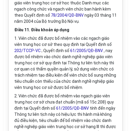
giáo viên trung học cơ sở học thuộc Danh mục các
ngạch công chức và ngạch viên chức ban hành kèm
theo Quyết định số
78/2004/QĐ-BNV
ngày 03 tháng 11
năm 2004 của Bộ trưởng Bộ Nội vụ.
Điều 11. Điều khoản áp dụng
1. Viên chức đã được bổ nhiệm vào các ngạch giáo
viên trung học cơ sở theo quy định tại Quyết định số
202/TCCP-VC
; Quyết định số
61/2005/QĐ-BNV
, nay
được bổ nhiệm vào chức danh nghề nghiệp giáo viên
trung học cơ sở quy định tại Thông tư liên tịch này thì
cơ quan có thẩm quyền quản lý, sử dụng viên chức có
trách nhiệm tạo điều kiện để viên chức bổ sung những
tiêu chuẩn còn thiếu của chức danh nghề nghiệp giáo
viên trung học cơ sở được bổ nhiệm.
2. Viên chức đã được bổ nhiệm vào ngạch giáo viên
trung học cơ sở chưa đạt chuẩn (mã số 15c.208) quy
định tại Quyết định số
61/2005/QĐ-BNV
tính đến ngày
Thông tư liên tịch này có hiệu lực thi hành mà không
đủ điều kiện, tiêu chuẩn để bổ nhiệm vào chức danh
nghề nghiệp giáo viên trung học cơ sở hạng III thì được