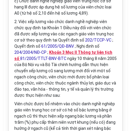
c) Chức danh nghề nghiệp giáo viên trung học cơ sở
hạng III được áp dụng hệ số lương của viên chức loại
A0 (từ hệ số 2,10 đến hệ số lương 4,89).
2. Việc xếp lương vào chức danh nghề nghiệp viên
chức quy định tại Khoản 1 Điều này đối với viên chức
đã được xếp lương vào các ngạch giáo viên trung học
cơ sở theo quy định tại Quyết định số
202/TCCP-VC
;
Quyết định số
61/2005/QĐ-BNV
; Nghị định số
204/2004/NĐ-CP
;
Khoản 3 Mục II Thông tư liên tịch
số
81/2005/TTLT-BNV-BTC
ngày 10 tháng 8 năm 2005
của Bộ Nội vụ và Bộ Tài chính hướng dẫn thực hiện
chuyển xếp lương cũ sang lương mới đối với một số
ngạch công chức, viên chức mới được bổ phân loại
công chức, viên chức thuộc ngành thủy lợi, giáo dục và
đào tạo, văn hóa - thông tin, y tế và quản lý thị trường
được thực hiện như sau:
Viên chức được bổ nhiệm vào chức danh nghề nghiệp
giáo viên trung học cơ sở có hệ số bậc lương bằng ở
ngạch cũ thì thực hiện xếp ngang bậc lương và phần
trăm (%) phụ cấp thâm niên vượt khung (nếu có) đang
hưởng ở ngạch cũ (kể cả tính thời gian xét nâng bậc