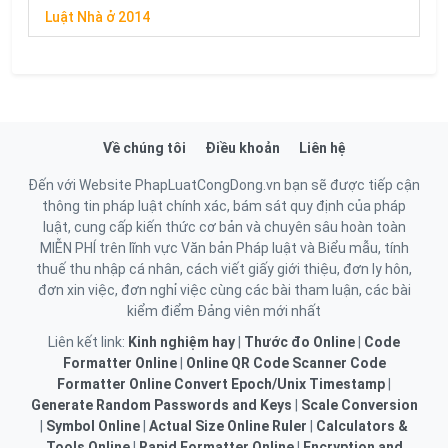
Luật Nhà ở 2014
Về chúng tôi
Điều khoản
Liên hệ
Đến với Website PhapLuatCongDong.vn bạn sẽ được tiếp cận
thông tin pháp luật chính xác, bám sát quy định của pháp
luật, cung cấp kiến thức cơ bản và chuyên sâu hoàn toàn
MIỄN PHÍ trên lĩnh vực Văn bản Pháp luật và Biểu mẫu, tính
thuế thu nhập cá nhân, cách viết giấy giới thiệu, đơn ly hôn,
đơn xin việc, đơn nghỉ việc cùng các bài tham luận, các bài
kiểm điểm Đảng viên mới nhất
Liên kết link:
Kinh nghiệm hay
|
Thước đo Online
|
Code
Formatter Online
|
Online QR Code Scanner
Code
Formatter Online
Convert Epoch/Unix Timestamp
|
Generate Random Passwords and Keys
|
Scale Conversion
|
Symbol Online
|
Actual Size Online Ruler
|
Calculators &
Tools Online
|
Rapid Formatter Online
|
Encryption and