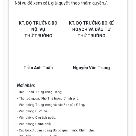
Nội vụ để xem xét, giải quyết theo thẩm quyền./.
KT. BỘ TRƯỞNG BỘ
KT. BỘ TRƯỞNG BỘ KẾ
NỘI VỤ
HOẠCH VÀ ĐẦU TƯ
THỨ TRƯỞNG
THỨ TRƯỞNG
Trần Anh Tuấn
Nguyễn Văn Trung
Nơi nhận:
- Ban Bí thư Trung ương Đảng;
- Thủ tướng, các Phó Thủ tướng Chính phủ;
- Văn phòng Trung ương và các Ban của Đảng;
- Văn phòng Quốc hội;
- Văn phòng Chủ tịch nước;
- Văn phòng Chính phủ;
- Các Bộ, cơ quan ngang Bộ, cơ quan thuộc Chính phủ;