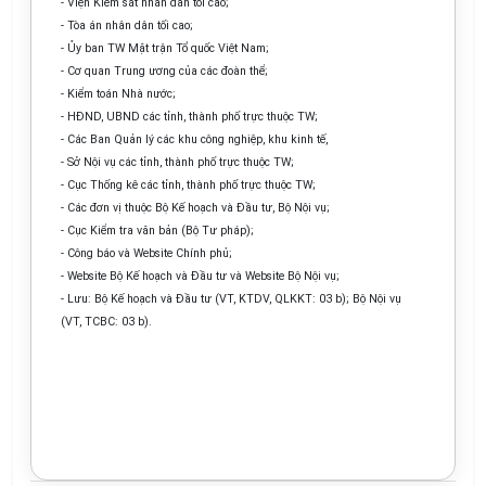
- Viện Kiểm sát nhân dân tối cao;
- Tòa án nhân dân tối cao;
- Ủy ban TW Mặt trận Tổ quốc Việt Nam;
- Cơ quan Trung ương của các đoàn thể;
- Kiểm toán Nhà nước;
- HĐND, UBND các tỉnh, thành phố trực thuộc TW;
- Các Ban Quản lý các khu công nghiệp, khu kinh tế,
- Sở Nội vụ các tỉnh, thành phố trực thuộc TW;
- Cục Thống kê các tỉnh, thành phố trực thuộc TW;
- Các đơn vị thuộc Bộ Kế hoạch và Đầu tư, Bộ Nội vụ;
- Cục Kiểm tra văn bản (Bộ Tư pháp);
- Công báo và Website Chính phủ;
- Website Bộ Kế hoạch và Đầu tư và Website Bộ Nội vụ;
- Lưu: Bộ Kế hoạch và Đầu tư (VT, KTDV, QLKKT: 03 b); Bộ Nội vụ
(VT, TCBC: 03 b).