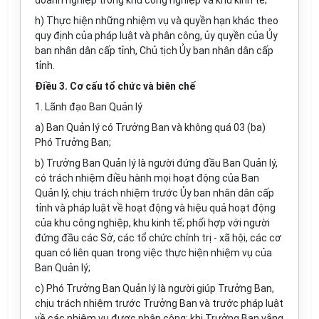
doanh nghiệp trong khu công nghiệp và khu kinh tế;
h) Thực hiện những nhiệm vụ và quyền hạn khác theo
quy định của pháp luật và phân công, ủy quyền của Ủy
ban nhân dân cấp tỉnh, Chủ tịch Ủy ban nhân dân cấp
tỉnh.
Điều 3. Cơ cấu tổ chức và biên chế
1. Lãnh đạo Ban Quản lý
a) Ban Quản lý có Trưởng Ban và không quá 03 (ba)
Phó Trưởng Ban;
b) Trưởng Ban Quản lý là người đứng đầu Ban Quản lý,
có trách nhiệm điều hành mọi hoạt động của Ban
Quản lý, chịu trách nhiệm trước Ủy ban nhân dân cấp
tỉnh và pháp luật về hoạt động và hiệu quả hoạt động
của khu công nghiệp, khu kinh tế; phối hợp với người
đứng đầu các Sở, các tổ chức chính trị - xã hội, các cơ
quan có liên quan trong việc thực hiện nhiệm vụ của
Ban Quản lý;
c) Phó Trưởng Ban Quản lý là người giúp Trưởng Ban,
chịu trách nhiệm trước Trưởng Ban và trước pháp luật
về các nhiệm vụ được phân công; khi Trưởng Ban vắng