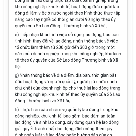
đồng nhận lao động thực tập của doanh nghiệp trong
khu công nghiệp, khu kinh tế, hoạt động đưa người lao
động đi làm việc ở nước ngoài theo hình thức thực tập
nâng cao tay nghề có thời gian dưới 90 ngày theo ủy
quyền của Sở Lao động - Thương binh và Xã hội;
e) Tiếp nhận khai trình việc sử dụng lao động, báo cáo
tình hình thay đổi về lao động; nhận thông báo về việc
tổ chức làm thêm từ 200 giờ đến 300 giờ trong một
năm của doanh nghiệp trong khu công nghiệp, khu kinh
tế theo ủy quyền của Sở Lao động Thương binh và Xã
hội;
g) Nhận thông báo về địa điểm, địa bàn, thời gian bắt
đầu hoạt động và người quản lý, người giữ chức danh
chủ chốt của doanh nghiệp cho thuê lại lao động trong
khu công nghiệp, khu kinh tế theo ủy quyền của Sở Lao
động Thương binh và Xã hội;
h) Thực hiện các nhiệm vụ quản lý lao động trong khu
công nghiệp, khu kinh tế, bao gồm: bảo đảm an toàn
lao động, vệ sinh lao động, xây dựng quan hệ lao động,
giải quyết tranh chấp lao động, đình công theo quy
định pháp luật về lao động hoặc hướng dẫn của cơ