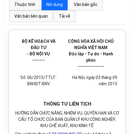
Thuộc tính
Nội dung
Văn bản gốc
Văn bản liên quan
Tải về
BỘ KẾ HOẠCH VÀ
CỘNG HÒA XÃ HỘI CHỦ
ĐẦU TƯ
NGHĨA VIỆT NAM
- BỘ NỘI VỤ
Độc lập - Tự do - Hạnh
-------
phúc
---------------
Số: 06/2015/TTLT-
Hà Nội, ngày 03 tháng 09
BKHĐT-BNV
năm 2015
THÔNG TƯ LIÊN TỊCH
HƯỚNG DẪN CHỨC NĂNG, NHIỆM VỤ, QUYỀN HẠN VÀ CƠ
CẤU TỔ CHỨC CỦA BAN QUẢN LÝ KHU CÔNG NGHIỆP,
KHU CHẾ XUẤT, KHU KINH TẾ