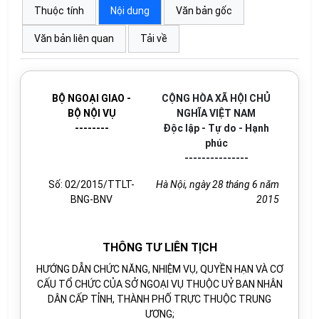
Thuộc tính
Nội dung
Văn bản gốc
Văn bản liên quan
Tải về
BỘ NGOẠI GIAO -
CỘNG HÒA XÃ HỘI CHỦ
BỘ NỘI VỤ
NGHĨA VIỆT NAM
--------
Độc lập - Tự do - Hạnh
phúc
---------------
Số: 02/2015/TTLT-
Hà Nội, ngày 28 tháng 6 năm
BNG-BNV
2015
THÔNG TƯ LIÊN TỊCH
HƯỚNG DẪN CHỨC NĂNG, NHIỆM VỤ, QUYỀN HẠN VÀ CƠ
CẤU TỔ CHỨC CỦA SỞ NGOẠI VỤ THUỘC UỶ BAN NHÂN
DÂN CẤP TỈNH, THÀNH PHỐ TRỰC THUỘC TRUNG
ƯƠNG;