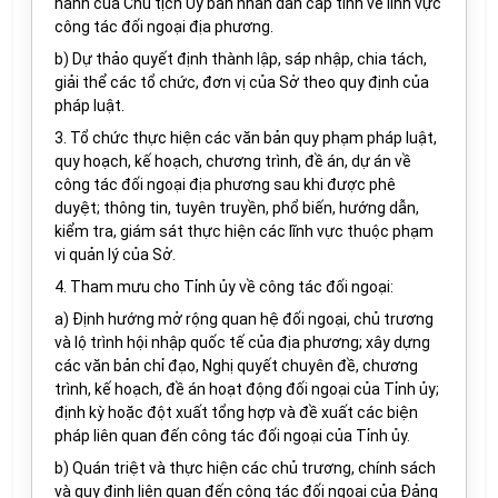
hành của Chủ tịch Ủy ban nhân dân cấp tỉnh về lĩnh vực
công tác đối ngoại địa phương.
b) Dự thảo quyết định thành lập, sáp nhập, chia tách,
giải thể các tổ chức, đơn vị của Sở theo quy định của
pháp luật.
3. Tổ chức thực hiện các văn bản quy phạm pháp luật,
quy hoạch, kế hoạch, chương trình, đề án, dự án về
công tác đối ngoại địa phương sau khi được phê
duyệt; thông tin, tuyên truyền, phổ biến, hướng dẫn,
kiểm tra, giám sát thực hiện các lĩnh vực thuộc phạm
vi quản lý của Sở.
4. Tham mưu cho Tỉnh ủy về công tác đối ngoại:
a) Định hướng mở rộng quan hệ đối ngoại, chủ trương
và lộ trình hội nhập quốc tế của địa phương; xây dựng
các văn bản chỉ đạo, Nghị quyết chuyên đề, chương
trình, kế hoạch, đề án hoạt động đối ngoại của Tỉnh ủy;
định kỳ hoặc đột xuất tổng hợp và đề xuất các biện
pháp liên quan đến công tác đối ngoại của Tỉnh ủy.
b) Quán triệt và thực hiện các chủ trương, chính sách
và quy định liên quan đến công tác đối ngoại của Đảng