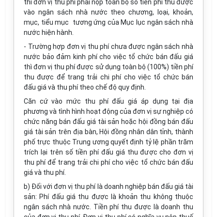
thì đơn vị thu phí phải nộp toàn bộ số tiền phí thu được
vào ngân sách nhà nước theo chương, loại, khoản,
mục, tiểu mục tương ứng của Mục lục ngân sách nhà
nước hiện hành.
- Trường hợp đơn vị thu phí chưa được ngân sách nhà
nước bảo đảm kinh phí cho việc tổ chức bán đấu giá
thì đơn vị thu phí được sử dụng toàn bộ (100%) tiền phí
thu được để trang trải chi phí cho việc tổ chức bán
đấu giá và thu phí theo chế độ quy định.
Căn cứ vào mức thu phí đấu giá áp dụng tại địa
phương và tình hình hoạt động của đơn vị sự nghiệp có
chức năng bán đấu giá tài sản hoặc hội đồng bán đấu
giá tài sản trên địa bàn, Hội đồng nhân dân tỉnh, thành
phố trực thuộc Trung ương quyết định tỷ lệ phần trăm
trích lại trên số tiền phí đấu giá thu được cho đơn vị
thu phí để trang trải chi phí cho việc tổ chức bán đấu
giá và thu phí.
b) Đối với đơn vị thu phí là doanh nghiệp bán đấu giá tài
sản: Phí đấu giá thu được là khoản thu không thuộc
ngân sách nhà nước. Tiền phí thu được là doanh thu