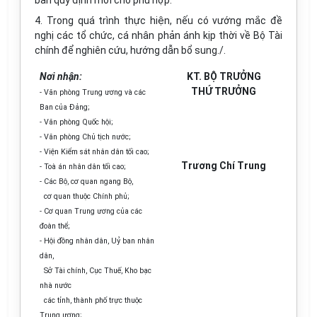
bản quy định mới cho phù hợp.
4. Trong quá trình thực hiện, nếu có vướng mắc đề
nghị các tổ chức, cá nhân phản ánh kịp thời về Bộ Tài
chính để nghiên cứu, hướng dẫn bổ sung./.
Nơi nhận:
KT. BỘ TRƯỞNG
THỨ TRƯỞNG
- Văn phòng Trung ương và các
Ban của Đảng;
- Văn phòng Quốc hội;
- Văn phòng Chủ tịch nước;
- Viện Kiểm sát nhân dân tối cao;
Trương Chí Trung
- Toà án nhân dân tối cao;
- Các Bộ, cơ quan ngang Bộ,
cơ quan thuộc Chính phủ;
- Cơ quan Trung ương của các
đoàn thể;
- Hội đồng nhân dân, Uỷ ban nhân
dân,
Sở Tài chính, Cục Thuế, Kho bạc
nhà nước
các tỉnh, thành phố trực thuộc
Trung ương;