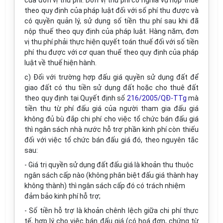
của đơn vị thu phí. Đơn vị thu phí có nghĩa vụ nộp thuế
theo quy định của pháp luật đối với số phí thu được và
có quyền quản lý, sử dụng số tiền thu phí sau khi đã
nộp thuế theo quy định của pháp luật. Hàng năm, đơn
vị thu phí phải thực hiện quyết toán thuế đối với số tiền
phí thu được với cơ quan thuế theo quy định của pháp
luật về thuế hiện hành.
c) Đối với trường hợp đấu giá quyền sử dụng đất để
giao đất có thu tiền sử dụng đất hoặc cho thuê đất
theo quy định tại Quyết định số
216/2005/QĐ-TTg
mà
tiền thu từ phí đấu giá của người tham gia đấu giá
không đủ bù đắp chi phí cho việc tổ chức bán đấu giá
thì ngân sách nhà nước hỗ trợ phần kinh phí còn thiếu
đối với việc tổ chức bán đấu giá đó, theo nguyên tắc
sau:
- Giá trị quyền sử dụng đất đấu giá là khoản thu thuộc
ngân sách cấp nào (không phân biệt đấu giá thành hay
không thành) thì ngân sách cấp đó có trách nhiệm
đảm bảo kinh phí hỗ trợ;
- Số tiền hỗ trợ là khoản chênh lệch giữa chi phí thực
tế, hợp lý cho việc bán đấu giá (có hoá đơn, chứng từ