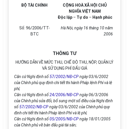
BỘ TÀI CHÍNH
CỘNG HOÀ XÃ HỘI CHỦ
NGHĨA VIỆT NAM
Độc lập
–
Tự do
–
Hạnh phúc
Số: 96/2006/TT-
Hà Nội, ngày 16 tháng 10 năm
BTC
2006
THÔNG TƯ
HƯỚNG DẪN VỀ MỨC THU, CHẾ ĐỘ THU, NỘP, QUẢN LÝ
VÀ SỬ DỤNG PHÍ ĐẤU GIÁ
Căn cứ Nghị định số
57/2002/NĐ-CP
ngày 03/6/2002
của Chính phủ quy định chi tiết thi hành Pháp lệnh Phí và lệ
phí;
Căn cứ Nghị định số
24/2006/NĐ-CP
ngày 06/3/2006
của Chính phủ sửa đổi, bổ sung một số điều của Nghị định
số
57/2002/NĐ-CP
ngày 03/6/2002 của Chính phủ quy
định chi tiết thi hành Pháp lệnh Phí và lệ phí;
Căn cứ Nghị định số
05/2005/NĐ-CP
ngày 18/01/2005
của Chính phủ về bán đấu giá tài sản;