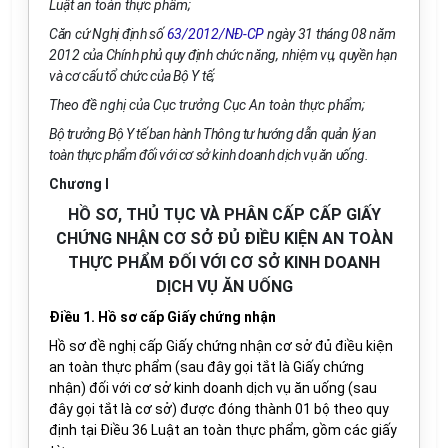
Luật an toàn thực phẩm;
Căn cứ Nghị định số
63/2012/NĐ-CP
ngày 31 tháng 08 năm
2012 của Chính phủ quy định chức năng, nhiệm vụ, quyền hạn
và cơ cấu tổ chức của Bộ Y tế;
Theo đề nghị của Cục trưởng Cục An toàn thực phẩm;
Bộ trưởng Bộ Y tế ban hành Thông tư hướng dẫn quản lý an
toàn thực phẩm đối với cơ sở kinh doanh dịch vụ ăn uống.
Chương I
HỒ SƠ, THỦ TỤC VÀ PHÂN CẤP CẤP GIẤY
CHỨNG NHẬN CƠ SỞ ĐỦ ĐIỀU KIỆN AN TOÀN
THỰC PHẨM ĐỐI VỚI CƠ SỞ KINH DOANH
DỊCH VỤ ĂN UỐNG
Điều 1. Hồ sơ cấp Giấy chứng nhận
Hồ sơ đề nghị cấp Giấy chứng nhận cơ sở đủ điều kiện
an toàn thực phẩm (sau đây gọi tắt là Giấy chứng
nhận) đối với cơ sở kinh doanh dịch vụ ăn uống (sau
đây gọi tắt là cơ sở) được đóng thành 01 bộ theo quy
định tại Điều 36 Luật an toàn thực phẩm, gồm các giấy