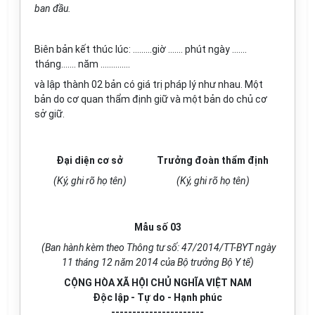
ban đầu.
Biên bản kết thúc lúc: .........giờ ....... phút ngày .......
tháng....... năm ..............
và lập thành 02 bản có giá trị pháp lý như nhau. Một
bản do cơ quan thẩm định giữ và một bản do chủ cơ
sở giữ.
Đại diện cơ sở
Trưởng đoàn thẩm định
(Ký, ghi rõ họ tên)
(Ký, ghi rõ họ tên)
Mẫu số 03
(Ban hành kèm theo Thông tư số: 47/2014/TT-BYT ngày
11 tháng 12 năm 2014 của Bộ trưởng Bộ Y tế)
CỘNG HÒA XÃ HỘI CHỦ NGHĨA VIỆT NAM
Độc lập - Tự do - Hạnh phúc
----------------------