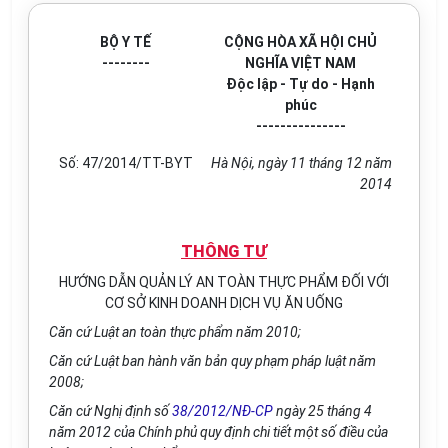
BỘ Y TẾ
CỘNG HÒA XÃ HỘI CHỦ
--------
NGHĨA VIỆT NAM
Độc lập - Tự do - Hạnh
phúc
---------------
Số: 47/2014/TT-BYT
Hà Nội, ngày 11 tháng 12 năm
2014
THÔNG TƯ
HƯỚNG DẪN QUẢN LÝ AN TOÀN THỰC PHẨM ĐỐI VỚI
CƠ SỞ KINH DOANH DỊCH VỤ ĂN UỐNG
Căn cứ Luật an toàn thực phẩm năm 2010;
Căn cứ Luật ban hành văn bản quy phạm pháp luật năm
2008;
Căn cứ Nghị định số
38/2012/NĐ-CP
ngày 25 tháng 4
năm 2012 của Chính phủ quy định chi tiết một số điều của