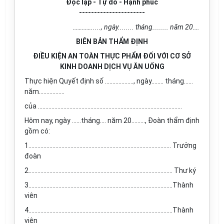
Độc lập - Tự do - Hạnh phúc
----------------------
…………....., ngày........ tháng........ năm 20….
BIÊN BẢN THẨM ĐỊNH
ĐIỀU KIỆN AN TOÀN THỰC PHẨM ĐỐI VỚI CƠ SỞ
KINH DOANH DỊCH VỤ ĂN UỐNG
Thực hiện Quyết định số ………….……, ngày…….. tháng……
năm……………..
của …………………………………………………………………………………...
Hôm nay, ngày ……tháng…. năm 20………, Đoàn thẩm định
gồm có:
1............................................................................................... Trưởng
đoàn
2................................................................................................ Thư ký
3................................................................................................Thành
viên
4................................................................................................Thành
viên