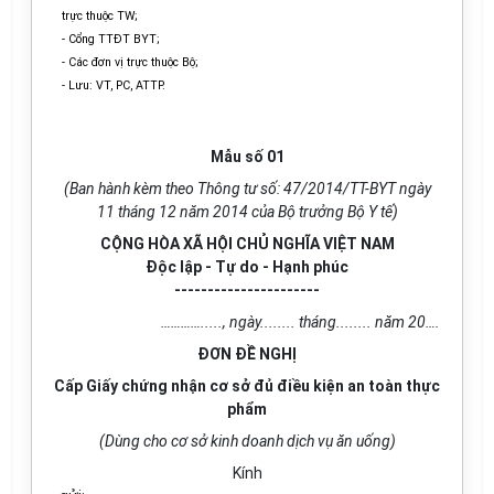
trực thuộc TW;
- Cổng TTĐT BYT;
- Các đơn vị trực thuộc Bộ;
- Lưu: VT, PC, ATTP.
Mẫu số 01
(Ban hành kèm theo Thông tư số: 47/2014/TT-BYT ngày
11 tháng 12 năm 2014 của Bộ trưởng Bộ Y tế)
CỘNG HÒA XÃ HỘI CHỦ NGHĨA VIỆT NAM
Độc lập - Tự do - Hạnh phúc
----------------------
…………....., ngày........ tháng........ năm 20….
ĐƠN ĐỀ NGHỊ
Cấp Giấy chứng nhận cơ sở đủ điều kiện an toàn thực
phẩm
(Dùng cho cơ sở kinh doanh dịch vụ ăn uống)
Kính