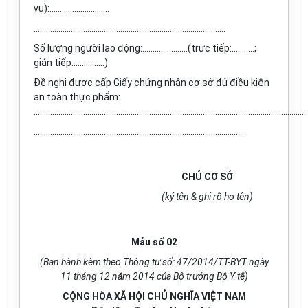
vụ):…... ......................
..……………………………………………………………………………….
Số lượng người lao động:......................(trực tiếp:...........;
gián tiếp:...............)
Đề nghị được cấp Giấy chứng nhận cơ sở đủ điều kiện
an toàn thực phẩm:
.....................................................................................................................................
…….....……………………………………………………………………………….
CHỦ CƠ SỞ
(ký tên & ghi rõ họ tên)
Mẫu số 02
(Ban hành kèm theo Thông tư số: 47/2014/TT-BYT ngày
11 tháng 12 năm 2014 của Bộ trưởng Bộ Y tế)
CỘNG HÒA XÃ HỘI CHỦ NGHĨA VIỆT NAM