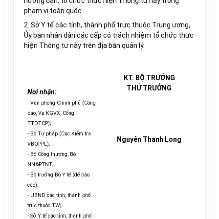
hướng dẫn, tổ chức thực hiện Thông tư này trong
phạm vi toàn quốc.
2. Sở Y tế các tỉnh, thành phố trực thuộc Trung ương,
Ủy ban nhân dân các cấp có trách nhiệm tổ chức thực
hiện Thông tư này trên địa bàn quản lý.
KT. BỘ TRƯỞNG
THỨ TRƯỞNG
Nơi nhận:
- Văn phòng Chính phủ (Công
báo, Vụ KGVX, Cổng
TTĐTCP);
- Bộ Tư pháp (Cục Kiểm tra
Nguyễn Thanh Long
VBQPPL);
- Bộ Công thương, Bộ
NN&PTNT;
- Bộ trưởng Bộ Y tế (để báo
cáo);
- UBND các tỉnh, thành phố
trực thuộc TW;
- Sở Y tế các tỉnh, thành phố