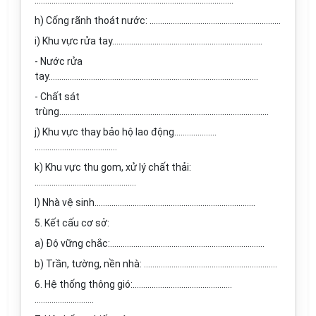
.………………………………………………………………………………...
h) Cống rãnh thoát nước: …………..…………………………………………
i) Khu vực rửa tay……………………..……………………….……………..
- Nước rửa
tay...................................................................................................
- Chất sát
trùng...................................................................................................
j) Khu vực thay bảo hộ lao động...............…..
………………………………...
k) Khu vực thu gom, xử lý chất thải:
…………………………………………
l) Nhà vệ sinh…………….……………………………………………………
5. Kết cấu cơ sở:
a) Độ vững chắc:……………………………………………………………....
b) Trần, tường, nền nhà: ………………………………………………………
6. Hệ thống thông gió:………..….…………………………..
……………………….