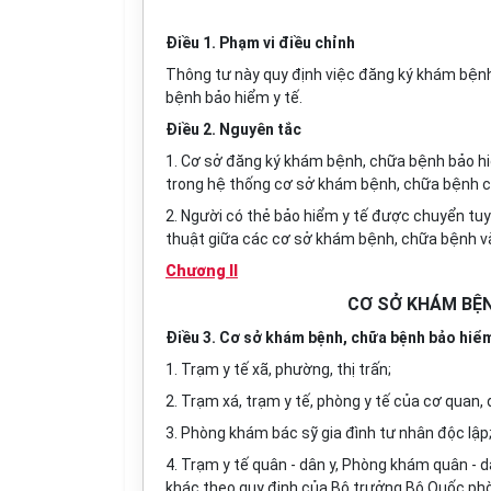
Điều 1. Phạm vi điều chỉnh
Thông tư này quy định việc đăng ký khám bện
bệnh bảo hiểm y tế.
Điều 2. Nguyên tắc
1. Cơ sở đăng ký khám bệnh, chữa bệnh bảo hi
trong hệ thống cơ sở khám bệnh, chữa bệnh 
2.
Người có thẻ bảo hiểm y tế được chuyển tu
thuật
giữa các cơ sở khám bệnh, chữa bệnh
v
Chương II
CƠ SỞ KHÁM BỆN
Điều 3. Cơ sở khám bệnh, chữa bệnh bảo hiểm
1.
Trạm y tế xã, phường, thị trấn
;
2. Trạm xá, trạm y tế, phòng y tế của
cơ quan, 
3.
Phòng khám bác sỹ gia đình
tư nhân độc lập
4. Trạm y tế quân - dân y, Phòng khám quân - 
khác theo quy định của Bộ trưởng Bộ Quốc ph