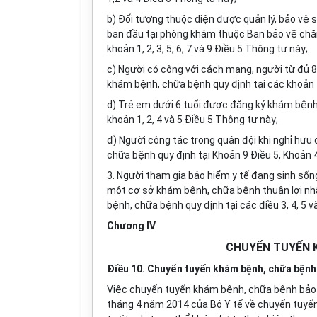
b) Đối tượng thuộc diện được quản lý, bảo vệ
ban đầu tại phòng khám thuộc Ban bảo vệ chă
khoản 1, 2, 3, 5, 6, 7 và
9
Điều
5
Thông tư này;
c) Người có công với cách mạng, người từ đủ 
khám bệnh, chữa bệnh quy định tại
các khoản
d) Trẻ em dưới 6 tuổi được đăng ký khám bệnh
khoản
1, 2
, 4
và
5
Điều
5
Thông tư này;
đ) Người công tác trong quân đội khi nghỉ hư
chữa bệnh quy định tại
Khoản
9 Điều
5, Khoản 
3
. Người
tham gia bảo hiểm y tế đang sinh sốn
một cơ sở khám bệnh, chữa bệnh thuận lợi nhấ
bệnh, chữa bệnh quy định tại
các điều 3, 4, 5
v
Chương IV
CHUYỂN TUYẾN K
Điều 10. Chuyển tuyến khám bệnh, chữa bệnh
Việc chuyển tuyến
khám bệnh, chữa bệnh bảo
tháng 4 năm 2014
của Bộ Y tế về chuyển tuyế