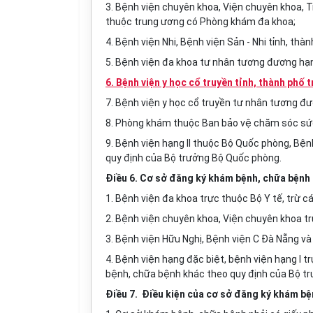
3. Bệnh viện chuyên khoa, Viện chuyên khoa, 
thuộc trung ương có Phòng khám đa khoa;
4. Bệnh viện Nhi, Bệnh viện Sản - Nhi tỉnh, thà
5
. Bệnh viện đa khoa tư nhân
tương đương hạng
6. Bệnh viện y học cổ truyền tỉnh, thành phố
7. Bệnh viện y học cổ truyền tư nhân tương đư
8. Phòng khám thuộc Ban bảo vệ chăm sóc sức
9.
Bệnh viện hạng II thuộc Bộ Quốc phòng, Bệnh
quy định của Bộ trưởng Bộ Quốc phòng.
Điều 6. Cơ sở đăng ký khám bệnh, chữa bệnh
1. Bệnh viện đa khoa trực thuộc Bộ Y tế
, trừ c
2. Bệnh viện chuyên khoa, Viện chuyên khoa t
3
. Bệnh viện Hữu Nghị,
B
ệnh viện C Đà Nẵng
và
4. Bệnh viện hạng đặc biệt, bệnh viện hạng I 
bệnh, chữa bệnh khác theo quy định của Bộ t
Điều 7. Điều kiện của cơ sở đăng ký khám bệ