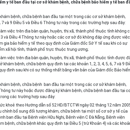
ểm y tế ban đầu tại cơ sở khám bệnh, chữa bệnh bảo hiểm y tế ban đ
ý khám bệnh, chữa bệnh ban đầu tại một trong các cơ sở khám bệnh,
6, 7 và
9
Điều
5 và
Điều
6
Thông tư này trong các trường hợp sau
đây
:
làm việc trên địa bàn quận, huyện, thị xã, thành phố thuộc tỉnh không 
u
3
và Điều
4
Thông tư này hoặc các cơ sở đó không đáp ứng được việc
gia bảo hiểm y tế theo quy định của Giám đốc Sở Y tế sau khi
có sự
m xã hội tỉnh, thành phố trực thuộc trung ương;
làm việc trên địa bàn quận, huyện, thị xã, thành phố thuộc tỉnh được 
sở khám bệnh, chữa bệnh quy định tại
các khoản
1, 2, 3, 4, 5, 6, 7
và 9
Đi
quy định
sau khi
có sự
thống nhất
bằng văn bản của
Giám đốc Bảo hiể
ý khám bệnh, chữa bệnh ban đầu tại một trong các cơ sở khám bệnh,
hông tư này
hoặc
được đăng ký khám bệnh, chữa bệnh ban đầu tại c
trong các trường hợp sau
đây
:
 sức khoẻ theo Hướng dẫn số 52 HD/BTCTW ngày 02
tháng
12
năm
200
 chỉnh bổ sung đối tượng khám, chữa bệnh tại một số cơ sở y tế của
h ban đầu tại Bệnh viện Hữu Nghị, Bệnh viện C Đà Nẵng
,
Bệnh viện
m bệnh, chữa bệnh khác quy định tại Điều
5
(trừ
Khoản
4) và
các khoả