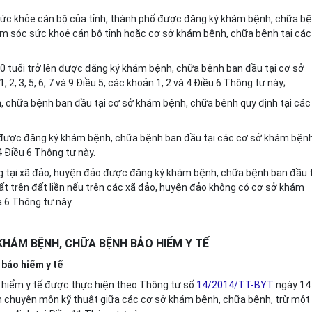
 sức khỏe cán bộ của tỉnh, thành phố được đăng ký khám bệnh, chữa b
m sóc sức khoẻ cán bộ tỉnh hoặc cơ sở khám bệnh, chữa bệnh tại các
80 tuổi trở lên được đăng ký khám bệnh, chữa bệnh ban đầu tại cơ sở
1, 2, 3, 5, 6, 7 và
9
Điều
5
,
các khoản
1, 2 và
4
Điều
6
Thông tư này;
, chữa bệnh ban đầu tại cơ sở khám bệnh, chữa bệnh quy định tại
các
u được đăng ký khám bệnh, chữa bệnh ban đầu tại các cơ sở khám bệnh
4
Điều
6
Thông tư này.
g tại xã đảo, huyện đảo
được đăng ký khám bệnh, chữa bệnh ban đầu t
t trên đất liền nếu trên các xã đảo, huyện đảo không có cơ sở khám
à
6
Thông tư này.
HÁM BỆNH, CHỮA BỆNH BẢO HIỂM Y TẾ
 bảo hiểm y tế
 hiểm y tế được
thực hiện theo Thông tư số
14/2014/TT-BYT
ngày 14
n
chuyên môn kỹ thuật
giữa các cơ sở khám bệnh, chữa bệnh
, trừ một