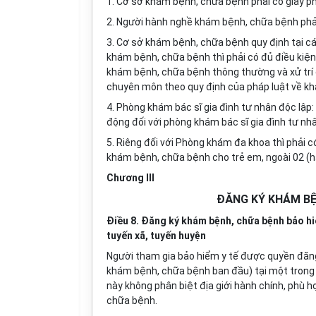
1.
C
ơ sở khám bệnh, chữa bệnh
phải
có giấy 
2. Người hành nghề khám bệnh, chữa bệnh
ph
3. Cơ sở khám bệnh, chữa bệnh quy định tại
c
khám bệnh, chữa bệnh thì phải có
đủ điều kiện
khám bệnh, chữa bệnh thông thường và xử trí 
chuyên môn
theo
quy định
của pháp luật về k
4. Phòng khám bác sĩ gia đình tư nhân độc lập:
động đối với phòng khám bác sĩ gia đình tư nhâ
5.
Riêng đối với
Phòng khám đa khoa
thì phải 
khám bệnh, chữa bệnh cho trẻ em, ngoài 02 (ha
Chương III
ĐĂNG KÝ KHÁM BỆ
Điều 8. Đăng ký khám bệnh, chữa bệnh bảo hi
tuyến xã, tuyến huyện
Người tham gia bảo hiểm y tế được quyền đăng
khám bệnh, chữa bệnh ban đầu) tại một trong
này không phân biệt địa giới hành chính
, phù h
chữa bệnh
.