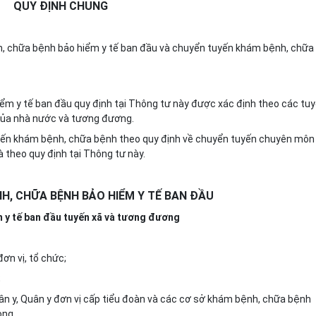
QUY ĐỊNH CHUNG
h, chữa bệnh bảo hiểm y tế ban đầu và chuyển tuyến khám bệnh, chữa
ểm y tế ban đầu quy định tại Thông tư này được xác định theo các tu
của nhà nước và tương đương.
yến khám bệnh, chữa bệnh theo quy định về chuyển tuyến
chuyên môn
à theo quy định tại Thông tư này.
H, CHỮA BỆNH BẢO HIỂM Y TẾ BAN ĐẦU
 y tế ban đầu tuyến xã và tương đương
đơn vị,
tổ chức;
;
dân y, Quân y đơn vị cấp tiểu đoàn và các cơ sở khám bệnh, chữa bệnh
òng.