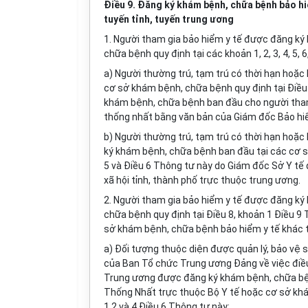
Điều 9. Đăng ký khám bệnh, chữa bệnh bảo hi
tuyến tỉnh, tuyến trung ương
1
. Người tham gia bảo hiểm y tế được đăng k
chữa bệnh quy định tại các
khoản
1, 2, 3, 4, 5, 
a) Người thường trú, tạm trú có thời hạn hoặc 
cơ sở khám bệnh, chữa bệnh quy định tại Điề
khám bệnh, chữa bệnh ban đầu cho người tham 
thống nhất
bằng văn bản của
Giám đốc Bảo hiể
b) Người thường trú, tạm trú có thời hạn hoặc 
ký khám bệnh, chữa bệnh ban đầu tại các cơ 
5 và
Điều
6
Thông tư này
do
Giám đốc Sở Y tế
xã hội tỉnh, thành phố trực thuộc trung ương.
2
. Người tham gia bảo hiểm y tế được đăng k
chữa bệnh quy định tại Điều
8
,
khoản
1 Điều
9
T
sở khám bệnh, chữa bệnh bảo hiểm y tế khác 
a) Đối tượng
thuộc diện
được quản lý, bảo vệ
của Ban Tổ chức Trung ương Đảng về việc điều
Trung ương được đăng ký khám bệnh, chữa bện
Thống Nhất trực thuộc Bộ Y tế
hoặc
cơ sở khá
1,2 và 4
Điều
6
Thông tư này;