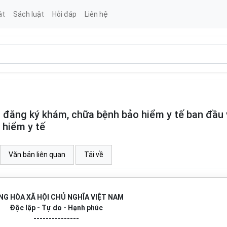
ật
Sách luật
Hỏi đáp
Liên hệ
 đăng ký khám, chữa bệnh bảo hiểm y tế ban đầu 
 hiểm y tế
Văn bản liên quan
Tải về
NG HÒA XÃ HỘI CHỦ NGHĨA VIỆT NAM
Độc lập - Tự do - Hạnh phúc
---------------