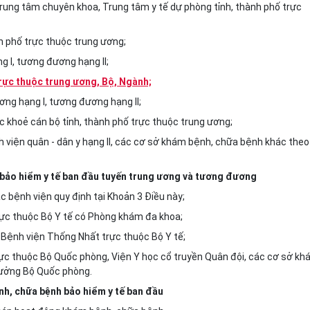
Trung tâm chuyên khoa, Trung tâm y tế dự phòng tỉnh, thành phố trực
nh phố trực thuộc trung ương;
 I, tương đương hạng II;
 trực thuộc trung ương, Bộ, Ngành;
ơng hạng I, tương đương hạng II;
 khoẻ cán bộ tỉnh, thành phố trực thuộc trung ương
;
 viện quân - dân y hạng II, các cơ sở khám bệnh, chữa bệnh khác theo
 bảo hiểm y tế ban đầu tuyến trung ương và tương đương
ác bệnh viện quy định tại Khoản 3 Điều này
;
rực thuộc Bộ Y tế có Phòng khám đa khoa;
 B
ệnh viện Thống Nhất trực thuộc Bộ Y tế
;
trực thuộc Bộ Quốc phòng, Viện Y học cổ truyền Quân đội, các cơ sở k
rưởng Bộ Quốc phòng.
nh, chữa bệnh bảo hiểm y tế ban đầu