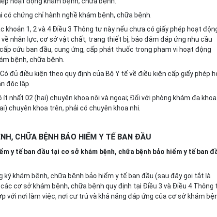
phép hoạt động
khám bệnh, chữa bệnh
.
ải
có chứng chỉ hành nghề
khám bệnh, chữa bệnh.
ác
khoản 1, 2 và 4 Điều
3
Thông tư này
nếu chưa có giấy phép hoạt độn
 về nhân lực, cơ sở vật chất, trang thiết bị, bảo đảm đáp ứng nhu cầu
cấp cứu ban đầu, cung ứng, cấp phát thuốc trong phạm vi
hoạt động
hám bệnh, chữa bệnh
.
 Có đủ điều kiện theo quy định của Bộ Y tế về điều kiện cấp giấy phép h
n độc lập.
có
ít nhất 02 (hai) chuyên khoa nội và ngoại; Đối với phòng khám đa khoa
i) chuyên khoa trên, phải có chuyên khoa nhi
.
NH, CHỮA BỆNH BẢO HIỂM Y TẾ BAN ĐẦU
ểm y tế ban đầu tại cơ sở khám bệnh, chữa bệnh bảo hiểm y tế ban đ
 ký khám bệnh, chữa bệnh bảo hiểm y tế ban đầu (sau đây gọi tắt là
 các cơ sở khám bệnh, chữa bệnh quy định tại Điều
3
và Điều
4
Thông 
ợp với nơi làm việc, nơi cư trú và khả năng đáp ứng của cơ sở khám bệ