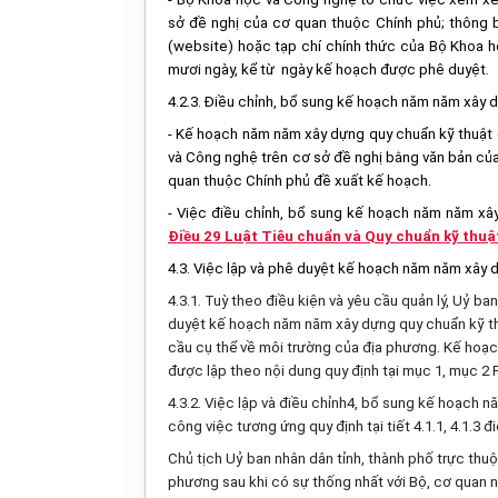
sở đề nghị của cơ quan thuộc Chính phủ; thông b
(website) hoặc tạp chí chính thức của Bộ Khoa 
mươi ngày, kể từ ngày kế hoạch được phê duyệt.
4.2.3. Điều chỉnh, bổ sung kế hoạch năm năm xây 
- Kế hoạch năm năm xây dựng quy chuẩn kỹ thuật 
và Công nghệ trên cơ sở đề nghị bằng văn bản của 
quan thuộc Chính phủ đề xuất kế hoạch.
- Việc điều chỉnh, bổ sung kế hoạch năm năm xây
Điều 29 Luật Tiêu chuẩn và Quy chuẩn kỹ thuậ
4.3. Việc lập và phê duyệt kế hoạch năm năm xây 
4.3.1. Tuỳ theo điều kiện và yêu cầu quản lý, Uỷ b
duyệt kế hoạch năm năm xây dựng quy chuẩn kỹ thuậ
cầu cụ thể về môi trường của địa phương. Kế hoạ
được lập theo nội dung quy định tại mục 1, mục 2
4.3.2. Việc lập và điều chỉnh4, bổ sung kế hoạch
công việc tương ứng quy định tại tiết 4.1.1, 4.1.3 
Chủ tịch Uỷ ban nhân dân tỉnh, thành phố trực th
phương sau khi có sự thống nhất với Bộ, cơ quan 