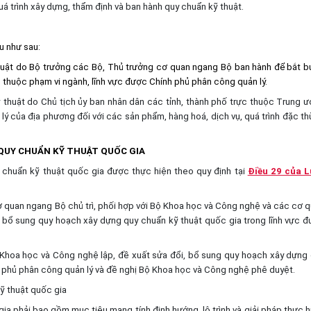
uá trình xây dựng, thẩm định và ban hành quy chuẩn kỹ thuật.
u như sau:
huật do Bộ trưởng các Bộ, Thủ trưởng cơ quan ngang Bộ ban hành để bắt 
 thuộc phạm vi ngành, lĩnh vực được Chính phủ phân công quản lý.
 thuật do Chủ tịch ủy ban nhân dân các tỉnh, thành phố trực thuộc Trung 
ý của địa phương đối với các sản phẩm, hàng hoá, dịch vụ, quá trình đặc th
 QUY CHUẨN KỸ THUẬT QUỐC GIA
 chuẩn kỹ thuật quốc gia được thực hiện theo quy định tại
Điều 29 của L
 cơ quan ngang Bộ chủ trì, phối hợp với Bộ Khoa học và Công nghệ và các cơ 
i, bổ sung quy hoạch xây dựng quy chuẩn kỹ thuật quốc gia trong lĩnh vực 
ộ Khoa học và Công nghệ lập, đề xuất sửa đổi, bổ sung quy hoạch xây dựng
h phủ phân công quản lý và đề nghị Bộ Khoa học và Công nghệ phê duyệt.
ỹ thuật quốc gia
ia phải bao gồm mục tiêu mang tính định hướng, lộ trình và giải pháp thực h