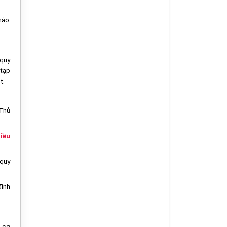
thảo
 quy
 tạp
t.
 Thủ
iều
 quy
định
n cơ