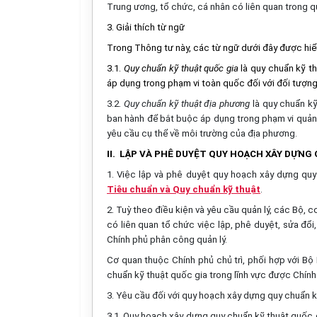
Trung ương, tổ chức, cá nhân có liên quan trong q
3. Giải thích từ ngữ
Trong Thông tư này, các từ ngữ dưới đây được hiể
3.1.
Quy chuẩn kỹ thuật quốc gia
là quy chuẩn kỹ t
áp dụng trong phạm vi toàn quốc đối với đối tượng
3.2.
Quy chuẩn kỹ thuật địa phương
là quy chuẩn kỹ
ban hành để bắt buộc áp dụng trong phạm vi quản l
yêu cầu cụ thể về môi trường của địa phương.
II. LẬP VÀ PHÊ DUYỆT QUY HOẠCH XÂY DỰNG
1. Việc lập và phê duyệt quy hoạch xây dựng quy
Tiêu chuẩn và Quy chuẩn kỹ thuật
.
2. Tuỳ theo điều kiện và yêu cầu quản lý, các Bộ,
có liên quan tổ chức việc lập, phê duyệt, sửa đổ
Chính phủ phân công quản lý.
Cơ quan thuộc Chính phủ chủ trì, phối hợp với B
chuẩn kỹ thuật quốc gia trong lĩnh vực được Chín
3. Yêu cầu đối với quy hoạch xây dựng quy chuẩn k
3.1. Quy hoạch xây dựng quy chuẩn kỹ thuật quốc g