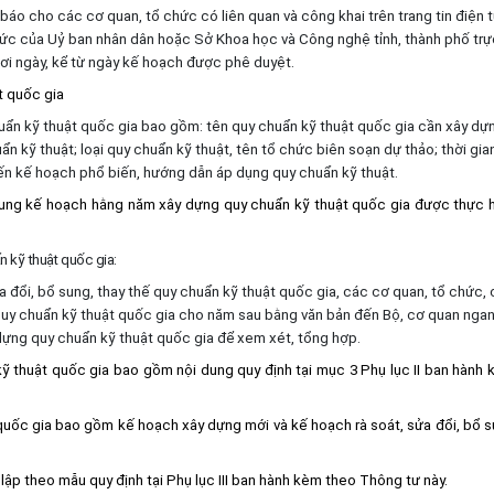
o cho các cơ quan, tổ chức có liên quan và công khai trên trang tin điện 
hức của Uỷ ban nhân dân hoặc Sở Khoa học và Công nghệ tỉnh, thành phố trự
ơi ngày, kể từ ngày kế hoạch được phê duyệt.
t quốc gia
ẩn kỹ thuật quốc gia bao gồm: tên quy chuẩn kỹ thuật quốc gia cần xây dự
 kỹ thuật; loại quy chuẩn kỹ thuật, tên tổ chức biên soạn dự thảo; thời gia
kiến kế hoạch phổ biến, hướng dẫn áp dụng quy chuẩn kỹ thuật.
ổ sung kế hoạch hằng năm xây dựng quy chuẩn kỹ thuật quốc gia được thực 
 kỹ thuật quốc gia:
a đổi, bổ sung, thay thế quy chuẩn kỹ thuật quốc gia, các cơ quan, tổ chức, 
quy chuẩn kỹ thuật quốc gia cho năm sau bằng văn bản đến Bộ, cơ quan nga
ựng quy chuẩn kỹ thuật quốc gia để xem xét, tổng hợp.
 thuật quốc gia bao gồm nội dung quy định tại mục 3 Phụ lục II ban hành
uốc gia bao gồm kế hoạch xây dựng mới và kế hoạch rà soát, sửa đổi, bổ 
ập theo mẫu quy định tại Phụ lục III ban hành kèm theo Thông tư này.