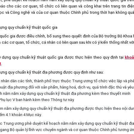
áo cho các cơ quan, tổ chức có liên quan và công khai trên trang tin điệ
học và Công nghệ và của cơ quan thuộc Chính phủ trong thời hạn không qu
dựng quy chuẩn kỹ thuật quốc gia
quốc gia được điều chỉnh, bổ sung theo quyết định của Bộ trưởng Bộ Khoa
các cơ quan, tổ chức, cá nhân có liên quan sau khi có ý kiến thống nhất vớ
 dựng quy chuẩn kỹ thuật quốc gia được thực hiện theo quy định tại
khoả
t
.
dựng quy chuẩn kỹ thuật địa phương được quy định như sau:
an nhân dân các tỉnh, thành phố trực thuộc Trung ương tổ chức việc lập và ph
t địa phương đối với sản phẩm, hàng hoá, dịch vụ, quá trình đặc thù và yêu
ch năm năm xây dựng quy chuẩn kỹ thuật địa phương kèm theo thuyết minh
 Phụ lục V ban hành kèm theo Thông tư này.
 năm năm xây dựng quy chuẩn kỹ thuật địa phương được thực hiện theo nội du
điểm 4.1 khoản 4 Mục này.
uộc Trung ương phê duyệt kế hoạch năm năm xây dựng quy chuẩn kỹ thuật đị
ngang Bộ quản lý lĩnh vực chuyên ngành và cơ quan thuộc Chính phủ tương ứn