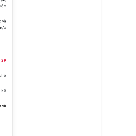
huộc
c và
được
 29
 phê
o kế
p và