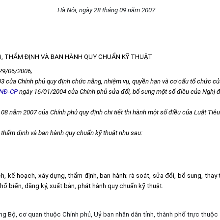
Hà Nội, ngày 28 tháng 09 năm 2007
, THẨM ĐỊNH VÀ BAN HÀNH QUY CHUẨN KỸ THUẬT
 29/06/2006;
 của Chính phủ quy định chức năng, nhiệm vụ, quyền hạn và cơ cấu tổ chức c
/NĐ-CP
ngày 16/01/2004 của Chính phủ sửa đổi, bổ sung một số điều của Nghị 
08 năm 2007 của Chính phủ quy định chi tiết thi hành một số điều của Luật Tiêu
thẩm định và ban hành quy chuẩn kỹ thuật nhu sau:
, kế hoạch, xây dựng, thẩm định, ban hành; rà soát, sửa đổi, bổ sung, thay 
phổ biến, đăng ký, xuất bản, phát hành quy chuẩn kỹ thuật.
ng Bộ, cơ quan thuộc Chính phủ, Uỷ ban nhân dân tỉnh, thành phố trực thuộc