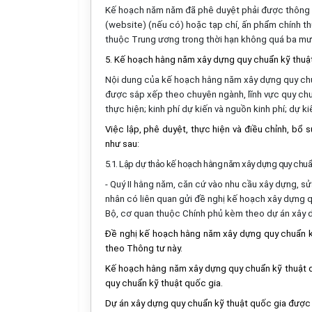
Kế hoạch năm năm đã phê duyệt phải được thông bá
(website) (nếu có) hoặc tạp chí, ấn phẩm chính t
thuộc Trung ương trong thời hạn không quá ba mư
5. Kế hoạch hằng năm xây dựng quy chuẩn kỹ thuậ
Nội dung của kế hoạch hằng năm xây dựng quy chu
được sắp xếp theo chuyên ngành, lĩnh vực quy chuẩn
thực hiện; kinh phí dự kiến và nguồn kinh phí; dự 
Việc lập, phê duyệt, thực hiện và điều chỉnh, b
như sau:
5.1. Lập dự thảo kế hoạch hằng năm xây dựng quy chuẩn
- Quý II hằng năm, căn cứ vào nhu cầu xây dựng, sử
nhân có liên quan gửi đề nghị kế hoạch xây dựng 
Bộ, cơ quan thuộc Chính phủ kèm theo dự án xây d
Đề nghị kế hoạch hằng năm xây dựng quy chuẩn kỹ
theo Thông tư này.
Kế hoạch hằng năm xây dựng quy chuẩn kỹ thuật q
quy chuẩn kỹ thuật quốc gia.
Dự án xây dựng quy chuẩn kỹ thuật quốc gia được l