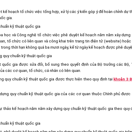
ệt kế hoạch tổ chức việc tổng hợp, xử lý các ý kiến góp ý để hoàn chỉnh dự 
ốc gia.
chuẩn kỹ thuật quốc gia
Khoa học và Công nghệ tổ chức việc phê duyệt kế hoạch năm năm xây dựng
n, tổ chức có liên quan và công khai trên trang tin điện tử (website) hoặc
 trong thời hạn không quá ba mươi ngày, kể từ ngày kế hoạch được phê duyệ
g quy chuẩn kỹ thuật quốc gia
 quốc gia được sửa đổi, bổ sung theo quyết định của Bộ trưởng các Bộ,
ủa các cơ quan, tổ chức, cá nhân có liên quan.
ng quy chuẩn kỹ thuật quốc gia được thực hiện theo quy định tại
khoản 3 Đ
y dựng quy chuẩn kỹ thuật quốc gia của các cơ quan thuộc Chính phủ được
 dự thảo kế hoạch năm năm xây dựng quy chuẩn kỹ thuật quốc gia theo quy 
chuẩn kỹ thuật quốc gia
t, phê duyệt kế hoạch năm năm xây dựng quy chuẩn kỹ thuật quốc gia trê