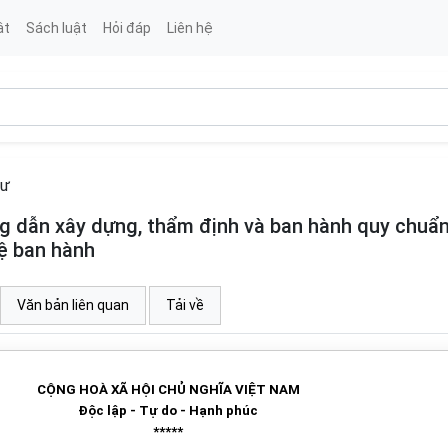
ật
Sách luật
Hỏi đáp
Liên hệ
tư
dẫn xây dựng, thẩm định và ban hành quy chuẩn
ệ ban hành
Văn bản liên quan
Tải về
CỘNG HOÀ XÃ HỘI CHỦ NGHĨA VIỆT NAM
Độc lập - Tự do - Hạnh phúc
*****