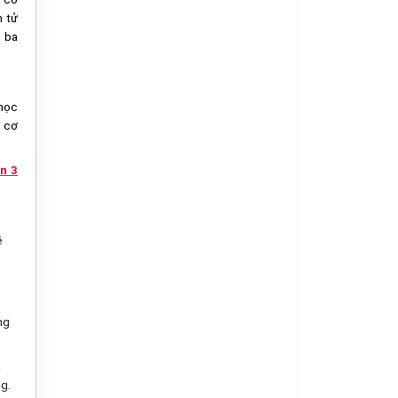
n tử
á ba
 học
i cơ
n 3
ê
ng
a
g.