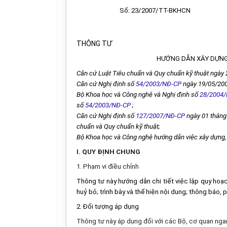
Số: 23/2007/TT-BKHCN
THÔNG TƯ
HƯỚNG DẪN XÂY DỰNG
Căn cứ Luật Tiêu chuẩn và Quy chuẩn kỹ thuật ngày
Căn cứ Nghị định số
54/2003/NĐ-CP
ngày 19/05/2003
Bộ Khoa học và Công nghệ và Nghị định số
28/2004
số
54/2003/NĐ-CP
;
Căn cứ Nghị định số
127/2007/NĐ-CP
ngày 01 tháng 
chuẩn và Quy chuẩn kỹ thuật;
Bộ Khoa học và Công nghệ hướng dẫn việc xây dựng, 
I. QUY ĐỊNH CHUNG
1. Phạm vi điều chỉnh
Thông tư này hướng dẫn chi tiết việc lập quy hoạch
huỷ bỏ; trình bày và thể hiện nội dung; thông báo, 
2. Đối tượng áp dụng
Thông tư này áp dụng đối với các Bộ, cơ quan nga