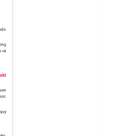
buộc
ương
ù và
uật
quan
được
 quy
iện,