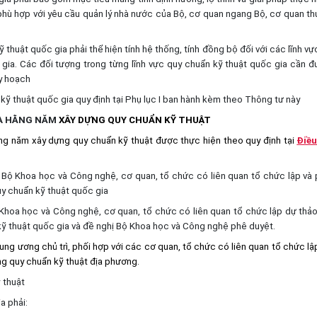
phù hợp với yêu cầu quản lý nhà nước của Bộ, cơ quan ngang Bộ, cơ quan t
thuật quốc gia phải thể hiện tính hệ thống, tính đồng bộ đối với các lĩnh vự
gia. Các đối tượng trong từng lĩnh vực quy chuẩn kỹ thuật quốc gia cần 
uy hoạch
kỹ thuật quốc gia quy định tại Phụ lục I ban hành kèm theo Thông tư này
VÀ HẰNG NĂM
XÂY DỰNG QUY CHUẨN KỸ THUẬT
ng năm xây dựng quy chuẩn kỹ thuật được thực hiện theo quy định tại
Điều
i Bộ Khoa học và Công nghệ, cơ quan, tổ chức có liên quan tổ chức lập và
y chuẩn kỹ thuật quốc gia
 Khoa học và Công nghệ, cơ quan, tổ chức có liên quan tổ chức lập dự thả
 thuật quốc gia và đề nghị Bộ Khoa học và Công nghệ phê duyệt.
ung ương chủ trì, phối hợp với các cơ quan, tổ chức có liên quan tổ chức lậ
g quy chuẩn kỹ thuật địa phương.
 thuật
a phải: