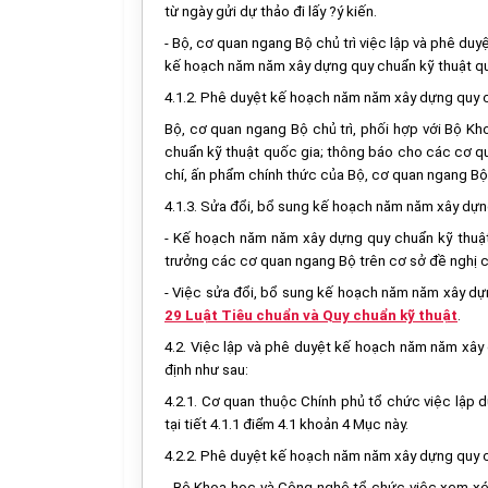
từ ngày gửi dự thảo đi lấy ?ý kiến.
- Bộ, cơ quan ngang Bộ chủ trì việc lập và phê duy
kế hoạch năm năm xây dựng quy chuẩn kỹ thuật qu
4.1.2. Phê duyệt kế hoạch năm năm xây dựng quy 
Bộ, cơ quan ngang Bộ chủ trì, phối hợp với Bộ 
chuẩn kỹ thuật quốc gia; thông báo cho các cơ qua
chí, ấn phẩm chính thức của Bộ, cơ quan ngang Bộ
4.1.3. Sửa đổi, bổ sung kế hoạch năm năm xây dựn
- Kế hoạch năm năm xây dựng quy chuẩn kỹ thuật
trưởng các cơ quan ngang Bộ trên cơ sở đề nghị c
- Việc sửa đổi, bổ sung kế hoạch năm năm xây dự
29 Luật Tiêu chuẩn và Quy chuẩn kỹ thuật
.
4.2. Việc lập và phê duyệt kế hoạch năm năm xâ
định như sau:
4.2.1. Cơ quan thuộc Chính phủ tổ chức việc lập
tại tiết 4.1.1 điểm 4.1 khoản 4 Mục này.
4.2.2. Phê duyệt kế hoạch năm năm xây dựng quy 
- Bộ Khoa học và Công nghệ tổ chức việc xem xé