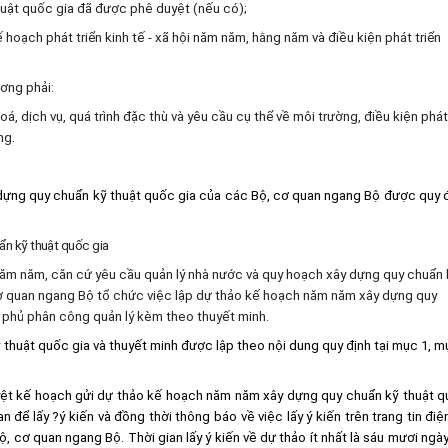
huật quốc gia đã được phê duyệt (nếu có);
 hoạch phát triển kinh tế - xã hội năm năm, hằng năm và điều kiện phát triển
ơng phải:
á, dịch vụ, quá trình đặc thù và yêu cầu cụ thể về môi trường, điều kiện phát
ng.
 dựng quy chuẩn kỹ thuật quốc gia của các Bộ, cơ quan ngang Bộ được quy 
ẩn kỹ thuật quốc gia
năm năm, căn cứ yêu cầu quản lý nhà nước và quy hoạch xây dựng quy chuẩn 
cơ quan ngang Bộ tổ chức việc lập dự thảo kế hoạch năm năm xây dựng quy
h phủ phân công quản lý kèm theo thuyết minh.
huật quốc gia và thuyết minh được lập theo nội dung quy định tại mục 1, m
duyệt kế hoạch gửi dự thảo kế hoạch năm năm xây dựng quy chuẩn kỹ thuật 
 để lấy ?ý kiến và đồng thời thông báo về việc lấy ý kiến trên trang tin điệ
 cơ quan ngang Bộ. Thời gian lấy ý kiến về dự thảo ít nhất là sáu mươi ngày