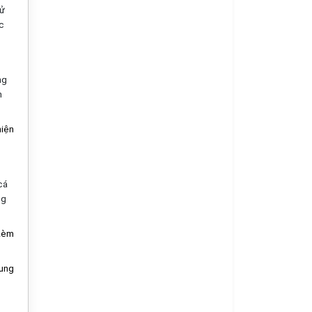
tử
c
ng
n
hiện
cá
ng
 kèm
sung