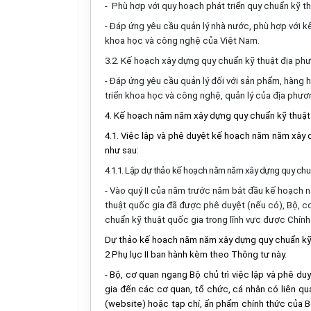
- Phù hợp với quy hoạch phát triển quy chuẩn kỹ t
- Đáp ứng yêu cầu quản lý nhà nước, phù hợp với kế
khoa học và công nghệ của Việt Nam.
3.2. Kế hoạch xây dựng quy chuẩn kỹ thuật địa phư
- Đáp ứng yêu cầu quản lý đối với sản phẩm, hàng ho
triển khoa học và công nghệ, quản lý của địa phươ
4. Kế hoạch năm năm xây dựng quy chuẩn kỹ thuật
4.1. Việc lập và phê duyệt kế hoạch năm năm xây
như sau:
4.1.1. Lập dự thảo kế hoạch năm năm xây dựng quy chu
- Vào quý II của năm trước năm bắt đầu kế hoạch 
thuật quốc gia đã được phê duyệt (nếu có), Bộ, 
chuẩn kỹ thuật quốc gia trong lĩnh vực được Chín
Dự thảo kế hoạch năm năm xây dựng quy chuẩn kỹ t
2 Phụ lục II ban hành kèm theo Thông tư này.
- Bộ, cơ quan ngang Bộ chủ trì việc lập và phê 
gia đến các cơ quan, tổ chức, cá nhân có liên quan
(website) hoặc tạp chí, ấn phẩm chính thức của Bộ,