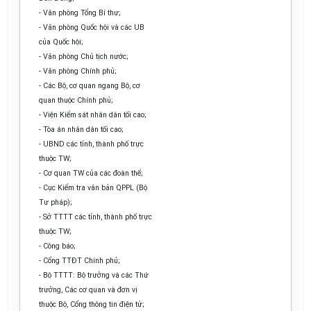
- Văn phòng Tổng Bí thư;
- Văn phòng Quốc hội và các UB
của Quốc hội;
- Văn phòng Chủ tịch nước;
- Văn phòng Chính phủ;
- Các Bộ, cơ quan ngang Bộ, cơ
quan thuộc Chính phủ;
- Viện Kiểm sát nhân dân tối cao;
- Tòa án nhân dân tối cao;
- UBND các tỉnh, thành phố trực
thuộc TW;
- Cơ quan TW của các đoàn thể;
- Cục Kiểm tra văn bản QPPL (Bộ
Tư pháp);
- Sở TTTT các tỉnh, thành phố trực
thuộc TW;
- Công báo;
- Cổng TTĐT Chính phủ;
- Bộ TTTT: Bộ trưởng và các Thứ
trưởng, Các cơ quan và đơn vị
thuộc Bộ, Cổng thông tin điện tử;