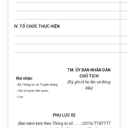
.....................................................................................................................................
.....................................................................................................................................
.....................................................................................................................................
IV. TỔ CHỨC THỰC HIỆN
.....................................................................................................................................
.....................................................................................................................................
.....................................................................................................................................
TM. ỦY BAN NHÂN DÂN
CHỦ TỊCH
Nơi nhận:
(Ký, ghi rõ họ tên và đóng
- Bộ Thông tin và Truyền thông;
dấu)
- Các cơ quan liên quan;
- Lưu.
PHỤ LỤC 02
(Ban hành kèm theo Thông tư số ………/2016/TT-BTTTT