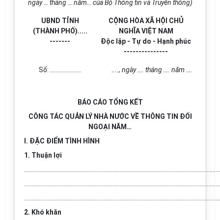
ngày … tháng … năm… của Bộ Thông tin và Truyền thông)
UBND TỈNH
CỘNG HÒA XÃ HỘI CHỦ
(THÀNH PHỐ).....
NGHĨA VIỆT NAM
-------
Độc lập - Tự do - Hạnh phúc
---------------
Số: …………………
.
..., ngày …. tháng …. năm ….
BÁO CÁO TỔNG KẾT
CÔNG TÁC QUẢN LÝ NHÀ NƯỚC VỀ THÔNG TIN ĐỐI
NGOẠI NĂM…
I. ĐẶC ĐIỂM TÌNH HÌNH
1. Thuận lợi
.....................................................................................................................................
.....................................................................................................................................
.....................................................................................................................................
2. Khó khăn