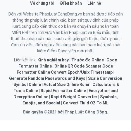
Về chúng tôi
Điều khoản
Liên hệ
Đến với Website PhapLuatCongDong.vn bạn sẽ được tiếp cận
thông tin pháp luật chính xác, bám sát quy định của pháp
luật, cung cấp kiến thức cơ bản và chuyên sâu hoàn toàn
MIỄN PHÍ trên lĩnh vực Văn bản Pháp luật và Biểu mẫu, tính
thuế thu nhập cá nhân, cách viết giấy giới thiệu, đơn ly hôn,
đơn xin việc, đơn nghỉ việc cùng các bài tham luận, các bài
kiểm điểm Đảng viên mới nhất
Liên kết link:
Kinh nghiệm hay
|
Thước đo Online
|
Code
Formatter Online
|
Online QR Code Scanner
Code
Formatter Online
Convert Epoch/Unix Timestamp
|
Generate Random Passwords and Keys
|
Scale Conversion
|
Symbol Online
|
Actual Size Online Ruler
|
Calculators &
Tools Online
|
Rapid Formatter Online
|
Encryption and
Decryption Online
|
Rapid Weight Converter
|
Symbols,
Emojis, and Special
|
Convert Fluid OZ To ML
Bản quyền ©2021 bởi Pháp Luật Cộng Đồng.