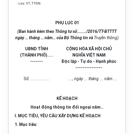
- Lưu: VT, TTĐN.
PHỤ LỤC 01
(Ban hành kèm theo Thông tư số………/2016/TT-BTTTT
ngày … tháng … năm… của Bộ Thông tin và
Truyền thông)
UBND TỈNH
CỘNG HÒA XÃ HỘI CHỦ
(THÀNH PHỐ).....
NGHĨA VIỆT NAM
-------
Độc lập - Tự do - Hạnh phúc
---------------
Số: …………………
…., ngày …. tháng …. năm ….
KẾ HOẠCH
Hoạt động thông tin đối ngoại năm…
I. MỤC TIÊU, YÊU CẦU XÂY DỰNG KẾ HOẠCH
1. Mục tiêu:
.....................................................................................................................................