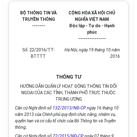
BỘ THÔNG TIN VÀ
CỘNG HÒA XÃ HỘI CHỦ
TRUYỀN THÔNG
NGHĨA VIỆT NAM
-------
Độc lập - Tự do - Hạnh
phúc
---------------
Số: 22/2016/TT-
Hà Nội, ngày 19 tháng 10 năm
BTTTT
2016
THÔNG TƯ
HƯỚNG DẪN QUẢN LÝ HOẠT ĐỘNG THÔNG TIN ĐỐI
NGOẠI CỦA CÁC TỈNH, THÀNH PHỐ TRỰC THUỘC
TRUNG ƯƠNG
Căn cứ Nghị định số
132/2013/NĐ-CP
ngày 16 tháng 10
năm 2013 của Chính phủ quy định chức năng, nhiệm vụ,
quyền hạn và cơ cấu tổ chức của Bộ Thông tin và Truyền
thông;
Căn cứ Nghị định số
72/2015/NĐ-CP
ngày 07 tháng 9