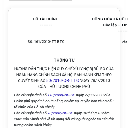
BỘ TÀI CHÍNH
CỘNG HÒA XÃ HỘI 
-------
Độc lập – Tự
------
Số: 161/2010/TT-BTC
Hà 
THÔNG TƯ
HƯỚNG DẪN THỰC HIỆN QUY CHẾ XỬ LÝ NỢ BỊ RỦI RO CỦA
NGÂN HÀNG CHÍNH SÁCH XÃ HỘI BAN HÀNH KÈM THEO
50/2010/QĐ-TTG
NGÀY 28/7/2010
QUYẾT ĐỊNH SỐ
CỦA THỦ TƯỚNG CHÍNH PHỦ
Căn cứ Nghị định số
118/2008/NĐ-CP
ngày 27/11/2008 của
Chính phủ quy định chức năng, nhiệm vụ, quyền hạn và cơ cấu
tổ chức của Bộ Tài chính;
Căn cứ Nghị định số
78/2002/NĐ-CP
ngày 04 tháng 10 năm
2002 của Chính phủ về tín dụng đối với người nghèo và các đối
tượng chính sách khác;