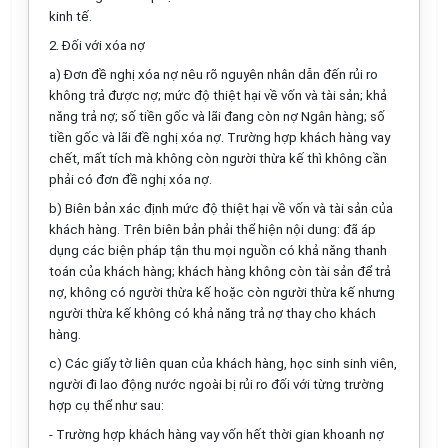
kinh tế.
2. Đối với xóa nợ
a) Đơn đề nghị xóa nợ nêu rõ nguyên nhân dẫn đến rủi ro
không trả được nợ; mức độ thiệt hại về vốn và tài sản; khả
năng trả nợ; số tiền gốc và lãi đang còn nợ Ngân hàng; số
tiền gốc và lãi đề nghị xóa nợ. Trường hợp khách hàng vay
chết, mất tích mà không còn người thừa kế thì không cần
phải có đơn đề nghị xóa nợ.
b) Biên bản xác định mức độ thiệt hại về vốn và tài sản của
khách hàng. Trên biên bản phải thể hiện nội dung: đã áp
dụng các biện pháp tận thu mọi nguồn có khả năng thanh
toán của khách hàng; khách hàng không còn tài sản để trả
nợ, không có người thừa kế hoặc còn người thừa kế nhưng
người thừa kế không có khả năng trả nợ thay cho khách
hàng.
c) Các giấy tờ liên quan của khách hàng, học sinh sinh viên,
người đi lao động nước ngoài bị rủi ro đối với từng trường
hợp cụ thể như sau:
- Trường hợp khách hàng vay vốn hết thời gian khoanh nợ