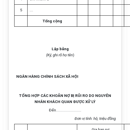
5
….
Tổng cộng
Lập bảng
(Ký, ghi rõ họ tên
)
NGÂN HÀNG CHÍNH SÁCH XÃ HỘI
TỔNG HỢP CÁC KHOẢN NỢ BỊ RỦI RO DO NGUYÊN
NHÂN KHÁCH QUAN ĐƯỢC XỬ LÝ
Đến………………………..
Đơn vị tính: hộ, triệu đồng
Gia hạn nợ