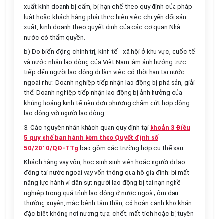
xuất kinh doanh bị cấm, bị hạn chế theo quy định của pháp
luật hoặc khách hàng phải thực hiện việc chuyển đổi sản
xuất, kinh doanh theo quyết định của các cơ quan Nhà
nước có thẩm quyền.
b) Do biến động chính trị, kinh tế - xã hội ở khu vực, quốc tế
và nước nhận lao động của Việt Nam làm ảnh hưởng trực
tiếp đến người lao động đi làm việc có thời hạn tại nước
ngoài như: Doanh nghiệp tiếp nhận lao động bị phá sản, giải
thể; Doanh nghiệp tiếp nhận lao động bị ảnh hưởng của
khủng hoảng kinh tế nên đơn phương chấm dứt hợp đồng
lao động với người lao động.
3. Các nguyên nhân khách quan quy định tại
khoản 3 Điều
5 quy chế ban hành kèm theo Quyết định số
50/2010/QĐ-TTg
bao gồm các trường hợp cụ thể sau:
Khách hàng vay vốn, học sinh sinh viên hoặc người đi lao
động tại nước ngoài vay vốn thông qua hộ gia đình: bị mất
năng lực hành vi dân sự; người lao động bị tai nạn nghề
nghiệp trong quá trình lao động ở nước ngoài; ốm đau
thường xuyên, mắc bệnh tâm thần, có hoàn cảnh khó khăn
đặc biệt không nơi nương tựa; chết; mất tích hoặc bị tuyên