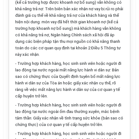
(kể cả trường hợp được khoanh nợ bổ sung) vẫn không có
khả năng trả nợ: Trên biên bản xác nhận nợ vay bị rủi ro phải
đánh giá cụ thể về khả năng trả nợ của khách hàng và thể
hiện nội dung: món vay đã hết thời gian khoanh nợ (kể cả
trường hợp khoanh nợ bổ sung) mà khách hàng vẫn không
có khả năng trả nợ, Ngân hàng Chính sách xã hội đã áp
dụng các biện pháp tận thu mọi nguồn có khả năng thanh
toán do các cơ quan quy định tại khoản 2 Điều 5 Thông tư
này xác nhận.
- Trường hợp khách hàng, học sinh sinh viên hoặc người đi
lao động tại nước ngoài mất năng lực hành vi dân sự: Bản
sao có chứng thực của Quyết định tuyên bố mất năng lực
hành vi dân sự của Tòa án hoặc giấy xác nhận cụ thể, rõ
ràng về việc mất năng lực hành vi dân sự của cơ quan y tế
cấp huyện trở lên.
- Trường hợp khách hàng, học sinh sinh viên hoặc người đi
lao động tại nước ngoài ốm đau thường xuyên, mắc bệnh
tâm thần: Giấy xác nhận về tình trạng sức khỏe (bản sao có
chứng thực) của cơ quan y tế cấp huyện trở lên.
- Trường hợp khách hàng, học sinh sinh viên hoặc người đi