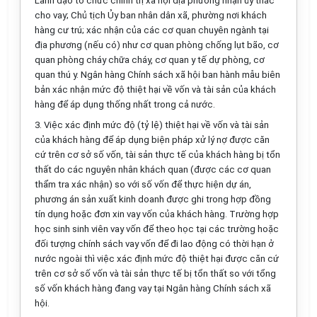
Lãnh đạo tổ chức chính trị xã hội địa phương nhận ủy thác
cho vay; Chủ tịch Ủy ban nhân dân xã, phường nơi khách
hàng cư trú; xác nhận của các cơ quan chuyên ngành tại
địa phương (nếu có) như cơ quan phòng chống lụt bão, cơ
quan phòng cháy chữa cháy, cơ quan y tế dự phòng, cơ
quan thú y. Ngân hàng Chính sách xã hội ban hành mẫu biên
bản xác nhận mức độ thiệt hại về vốn và tài sản của khách
hàng để áp dụng thống nhất trong cả nước.
3. Việc xác định mức độ (tỷ lệ) thiệt hại về vốn và tài sản
của khách hàng để áp dụng biện pháp xử lý nợ được căn
cứ trên cơ sở số vốn, tài sản thực tế của khách hàng bị tổn
thất do các nguyên nhân khách quan (được các cơ quan
thẩm tra xác nhận) so với số vốn để thực hiện dự án,
phương án sản xuất kinh doanh được ghi trong hợp đồng
tín dụng hoặc đơn xin vay vốn của khách hàng. Trường hợp
học sinh sinh viên vay vốn để theo học tại các trường hoặc
đối tượng chính sách vay vốn để đi lao động có thời hạn ở
nước ngoài thì việc xác định mức độ thiệt hại được căn cứ
trên cơ sở số vốn và tài sản thực tế bị tổn thất so với tổng
số vốn khách hàng đang vay tại Ngân hàng Chính sách xã
hội.