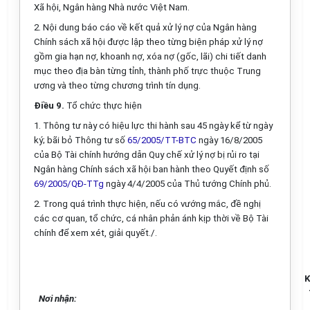
Xã hội, Ngân hàng Nhà nước Việt Nam.
2. Nội dung báo cáo về kết quả xử lý nợ của Ngân hàng
Chính sách xã hội được lập theo từng biện pháp xử lý nợ
gồm gia hạn nợ, khoanh nợ, xóa nợ (gốc, lãi) chi tiết danh
mục theo địa bàn từng tỉnh, thành phố trực thuộc Trung
ương và theo từng chương trình tín dụng.
Điều 9.
Tổ chức thực hiện
1. Thông tư này có hiệu lực thi hành sau 45 ngày kể từ ngày
ký; bãi bỏ Thông tư số
65/2005/TT-BTC
ngày 16/8/2005
của Bộ Tài chính hướng dẫn Quy chế xử lý nợ bị rủi ro tại
Ngân hàng Chính sách xã hội ban hành theo Quyết định số
69/2005/QĐ-TTg
ngày 4/4/2005 của Thủ tướng Chính phủ.
2. Trong quá trình thực hiện, nếu có vướng mắc, đề nghị
các cơ quan, tổ chức, cá nhân phản ánh kịp thời về Bộ Tài
chính để xem xét, giải quyết./.
K
Nơi nhận: