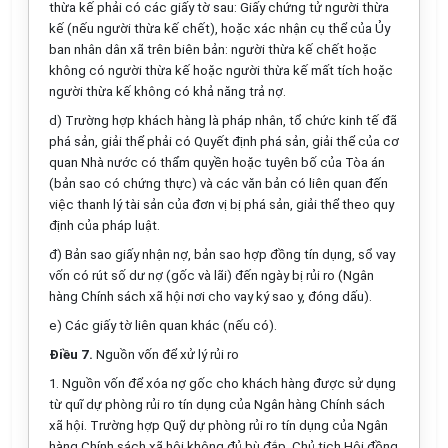
thừa kế phải có các giấy tờ sau: Giấy chứng tử người thừa
kế (nếu người thừa kế chết), hoặc xác nhận cụ thể của Ủy
ban nhân dân xã trên biên bản: người thừa kế chết hoặc
không có người thừa kế hoặc người thừa kế mất tích hoặc
người thừa kế không có khả năng trả nợ.
d) Trường hợp khách hàng là pháp nhân, tổ chức kinh tế đã
phá sản, giải thể phải có Quyết định phá sản, giải thể của cơ
quan Nhà nước có thẩm quyền hoặc tuyên bố của Tòa án
(bản sao có chứng thực) và các văn bản có liên quan đến
việc thanh lý tài sản của đơn vị bị phá sản, giải thể theo quy
định của pháp luật.
đ) Bản sao giấy nhận nợ, bản sao hợp đồng tín dụng, sổ vay
vốn có rút số dư nợ (gốc và lãi) đến ngày bị rủi ro (Ngân
hàng Chính sách xã hội nơi cho vay ký sao y, đóng dấu).
e) Các giấy tờ liên quan khác (nếu có).
Điều 7.
Nguồn vốn để xử lý rủi ro
1. Nguồn vốn để xóa nợ gốc cho khách hàng được sử dụng
từ quĩ dự phòng rủi ro tín dụng của Ngân hàng Chính sách
xã hội. Trường hợp Quỹ dự phòng rủi ro tín dụng của Ngân
hàng Chính sách xã hội không đủ bù đắp, Chủ tịch Hội đồng