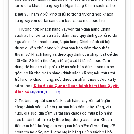
rủi ro cho khách hàng vay tại Ngân hàng Chính sách xã hội.
Điều 3.
Phạm vi xử lý nợ bị rủi ro trong trường hợp khách
hàng vay vốn có tài sản đảm bảo và có mua bảo hiểm.
1. Trường hợp khách hàng vay vốn tại Ngân hàng Chính
sách xã hội có tài sản bảo đảm theo quy định gặp rủi ro do
nguyên nhân khách quan, Ngân hàng Chính sách xã hội
được quyền chủ động xử lý tài sản bảo đảm theo thỏa
thuận với khách hàng và theo quy định của pháp luật để thu
hồi vốn. Số tiền thu được từ việc xử lý tài sản bảo đảm
dùng để bù đắp chi phí xử lý tài sản bảo đảm; hoàn trả nợ
gốc, nợ lãi cho Ngân hàng Chính sách xã hội; nếu thừa thì
trả lại cho khách hàng, nếu thiếu thì phần thiếu được xử lý
rủi ro theo
Điều 6 của Quy chế ban hành kèm theo Quyết
định số
50/2010/QĐ-TTg.
2. Trường hợp tài sản của khách hàng vay vốn tại Ngân
hàng Chính sách xã hội (tài sản bảo đảm, cây trồng, vật
nuôi, gia súc, gia cầm và tài sản khác) có mua bảo hiểm
nếu bị tổn thất thì xử lý theo hợp đồng bảo hiểm. Khoản
tiền của bồi thường của cơ quan bảo hiểm được dùng để
hoàn trả nợ gốc, nợ lãi cho Ngân hàng Chính sách xã hội;