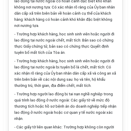
lao động tại nước ngoài có hoàn cảnh đặc biệt khó khăn
không nơi nương tựa: Có xác nhận rõ ràng của Ủy ban nhân
dân cấp xã trên biên bản về hoàn cảnh cụ thể của khách
hàng: khách hàng có hoàn cảnh khó khăn đặc biệt không
nơi nương tựa.
- Trường hợp khách hàng, học sinh sinh viên hoặc người đi
lao động tại nước ngoài chết, mất tích: Bản sao có chứng
thực Giấy chứng tử, bản sao có chứng thực Quyết định
tuyên bố mất tích của Tòa án.
- Trường hợp khách hàng, học sinh sinh viên hoặc người đi
lao động tại nước ngoài bị tuyên bố là chết, mất tích: Có
xác nhận rõ ràng của Ủy ban nhân dân cấp xã và công an xã
trên biên bản về các nội dung sau: họ và tên, hộ khẩu
thường trú, thời gian, địa điểm chết, mất tích.
- Trường hợp người lao động bị tai nạn nghề nghiệp trong
quá trình lao động ở nước ngoài: Các giấy tờ về mức độ
thương tích hoặc hồ sơ bệnh án do doanh nghiệp tiếp nhận
lao động ở nước ngoài hoặc cơ quan y tế nước ngoài xác
nhận.
- Các giấy tờ liên quan khác: Trường hợp không còn người