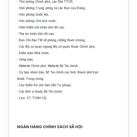
- Thủ tướng Chính phủ; các Phó TTCP;
- Văn phòng Trung ương và các Ban của Đảng;
- Văn phòng Quốc hội;
- Văn phòng Chủ tịch nước;
- Viện Kiểm sát nhân dân tối cao;
- Tòa án nhân dân tối cao;
- Ban Chỉ đạo TW về phòng, chống tham nhũng;
- Các Bộ, cơ quan ngang Bộ, cơ quan thuộc Chính phủ;
- Kiểm toán Nhà nước;
- Công báo;
- Website Chính phủ; Website Bộ Tài chính;
- Ủy ban nhân dân, Sở Tài chính các tỉnh, thành phố trực
thuộc Trung ương;
- Cục Kiểm tra văn bản (Bộ Tư pháp);
- Các đơn vị thuộc Bộ Tài chính;
- Lưu: VT, TCNH (5).
NGÂN HÀNG CHÍNH SÁCH XÃ HỘI