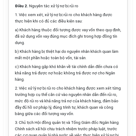
Điều 2.
Nguyên tắc xử lý nợ bị rủi ro
1. Việc xem xét, xử lý nợ bị rủi ro cho khách hàng được
thực hiện khi có đủ các điều kiện sau:
a) Khách hàng thuộc đối tượng được vay vốn theo quy định,
đã sử dụng vốn vay đúng mục đích ghi trong hợp đồng tín
dụng.
b) Khách hàng bị thiệt hại do nguyên nhân khách quan làm
mất một phần hoặc toàn bộ vốn, tài sản.
c) Khách hàng gặp khó khăn về tài chính dẫn đến chưa có
khả năng trả được nợ hoặc không trả được nợ cho Ngân
hàng.
2. Việc xử lý nợ bị rủi ro cho khách hàng được xem xét từng
trường hợp cụ thể căn cứ vào nguyên nhân dẫn đến rủi ro,
mức độ rủi ro và khả năng trả nợ của khách hàng, đảm bảo
đầy đủ hồ sơ pháp lý, đúng trình tự, khách quan và công
bằng giữa các đối tượng vay vốn.
3. Chủ tịch Hội đồng quản trị và Tổng Giám đốc Ngân hàng
Chính sách xã hội chịu trách nhiệm trước pháp luật, trước
các cơ quan quản lý nhà nước về việc thực hiện xử lý nợ bị