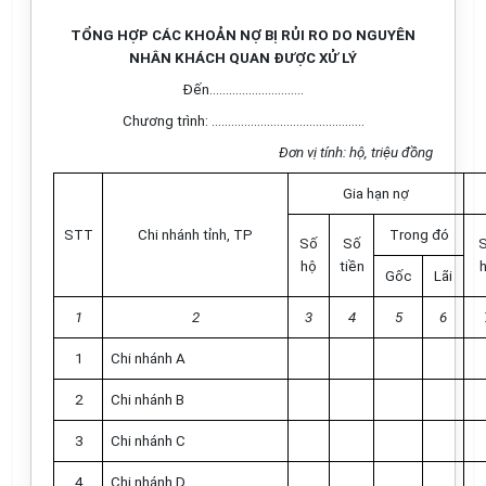
TỔNG HỢP CÁC KHOẢN NỢ BỊ RỦI RO DO NGUYÊN
NHÂN KHÁCH QUAN ĐƯỢC XỬ LÝ
Đến………………………..
Chương trình: ………………………………………..
Đơn vị tính: hộ, triệu đồng
Gia hạn nợ
STT
Chi nhánh tỉnh, TP
Trong đó
Số
Số
hộ
tiền
Gốc
Lãi
1
2
3
4
5
6
1
Chi nhánh A
2
Chi nhánh B
3
Chi nhánh C
4
Chi nhánh D