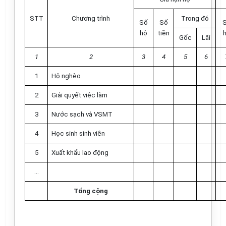
STT
Chương trình
Trong đó
Số
Số
hộ
tiền
Gốc
Lãi
1
2
3
4
5
6
1
Hộ nghèo
2
Giải quyết việc làm
3
Nước sạch và VSMT
4
Học sinh sinh viên
5
Xuất khẩu lao động
…
Tổng cộng