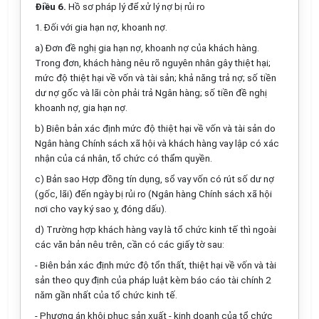
Điều 6.
Hồ sơ pháp lý để xử lý nợ bị rủi ro
1. Đối với gia hạn nợ, khoanh nợ.
a) Đơn đề nghị gia hạn nợ, khoanh nợ của khách hàng.
Trong đơn, khách hàng nêu rõ nguyên nhân gây thiệt hại;
mức độ thiệt hại về vốn và tài sản; khả năng trả nợ; số tiền
dư nợ gốc và lãi còn phải trả Ngân hàng; số tiền đề nghị
khoanh nợ, gia hạn nợ.
b) Biên bản xác định mức độ thiệt hại về vốn và tài sản do
Ngân hàng Chính sách xã hội và khách hàng vay lập có xác
nhận của cá nhân, tổ chức có thẩm quyền.
c) Bản sao Hợp đồng tín dụng, sổ vay vốn có rút số dư nợ
(gốc, lãi) đến ngày bị rủi ro (Ngân hàng Chính sách xã hội
nơi cho vay ký sao y, đóng dấu).
d) Trường hợp khách hàng vay là tổ chức kinh tế thì ngoài
các văn bản nêu trên, cần có các giấy tờ sau:
- Biên bản xác định mức độ tổn thất, thiệt hại về vốn và tài
sản theo quy định của pháp luật kèm báo cáo tài chính 2
năm gần nhất của tổ chức kinh tế.
- Phương án khôi phục sản xuất - kinh doanh của tổ chức