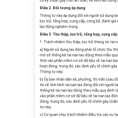
cố kỹ thuật gây mất an toàn, vệ sinh lao động
Điều 2. Đối tượng áp dụng
Thông tư này áp dụng đối với người sử dụng la
lưu trữ, tổng hợp, cung cấp, công bố, đánh giá 
lao động nghiêm trọng.
Điều 3. Thu thập, lưu trữ, tổng hợp, cung cấp
1. Trách nhiệm thu thập, lưu trữ thông tin tai
a) Người sử dụng lao động phải tổ chức thu thập
mở số thống kê tai nạn lao động theo mẫu quy 
thời vào phần mềm cơ sở dữ liệu về tai nạn l
hoạt động; trong đó, xác định yếu tố chính gâ
Thông tư này;
b) Ủy ban nhân dân xã, phường, thị trấn (sau đâ
tin về tình hình tai nạn lao động đối với người
thống kê tai nạn lao động theo mẫu quy định tạ
vào phần mềm cơ sở dữ liệu về tai nạn lao độ
động; trong đó, xác định yếu tố chính gây ch
tư này;
c) Cơ quan chịu trách nhiệm điều tra các vụ ta