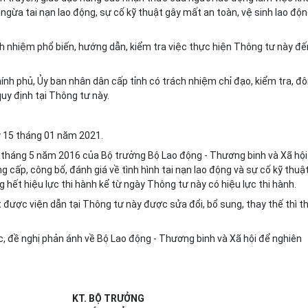
ngừa tai nạn lao động, sự cố kỹ thuật gây mất an toàn, vệ sinh lao độ
ch nhiệm phổ biến, hướng dẫn, kiểm tra việc thực hiện Thông tư này đế
ính phủ, Ủy ban nhân dân cấp tỉnh có trách nhiệm chỉ đạo, kiểm tra, đ
uy định tại Thông tư này.
ày 15 tháng 01 năm 2021.
tháng 5 năm 2016 của Bộ trưởng Bộ Lao động - Thương binh và Xã hội
g cấp, công bố, đánh giá về tình hình tai nạn lao động và sự cố kỹ thuậ
 hết hiệu lực thi hành kể từ ngày Thông tư này có hiệu lực thi hành.
được viện dẫn tại Thông tư này được sửa đổi, bổ sung, thay thế thì t
c, đề nghị phản ánh về Bộ Lao động - Thương binh và Xã hội để nghiên
KT. BỘ TRƯỞNG