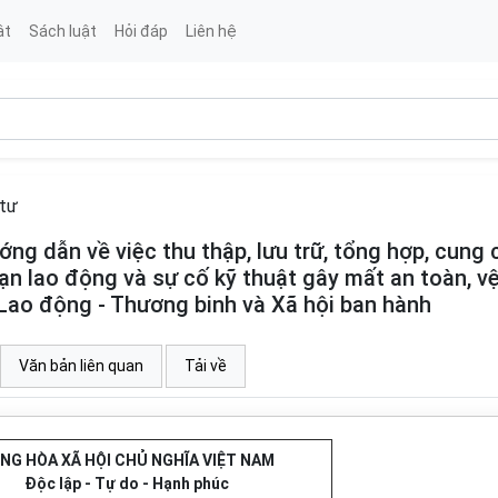
ật
Sách luật
Hỏi đáp
Liên hệ
tư
 dẫn về việc thu thập, lưu trữ, tổng hợp, cung 
nạn lao động và sự cố kỹ thuật gây mất an toàn, v
Lao động - Thương binh và Xã hội ban hành
Văn bản liên quan
Tải về
NG HÒA XÃ HỘI CHỦ NGHĨA VIỆT NAM
Độc lập - Tự do - Hạnh phúc