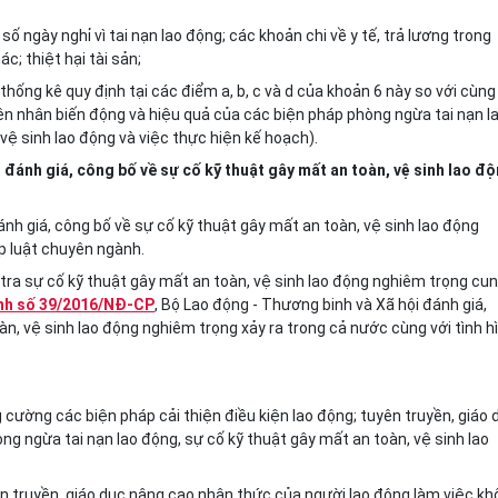
số ngày nghỉ vì tai nạn lao động; các khoản chi về y tế, trả lương trong
ác; thiệt hại tài sản;
u thống kê quy định tại các điểm a, b, c và d của khoản 6 này so với cùng
yên nhân biến động và hiệu quả của các biện pháp phòng ngừa tai nạn l
vệ sinh lao động và việc thực hiện kế hoạch).
, đánh giá, công bố về sự cố kỹ thuật gây mất an toàn, vệ sinh lao đ
đánh giá, công bố về sự cố kỹ thuật gây mất an toàn, vệ sinh lao động
p luật chuyên ngành.
u tra sự cố kỹ thuật gây mất an toàn, vệ sinh lao động nghiêm trọng cu
ịnh số 39/2016/NĐ-CP
, Bộ Lao động - Thương binh và Xã hội đánh giá,
àn, vệ sinh lao động nghiêm trọng xảy ra trong cả nước cùng với tình h
 cường các biện pháp cải thiện điều kiện lao động; tuyên truyền, giáo 
g ngừa tai nạn lao động, sự cố kỹ thuật gây mất an toàn, vệ sinh lao
n truyền, giáo dục nâng cao nhận thức của người lao động làm việc k