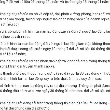
áng 7 đối với số liệu 06 tháng đầu năm và trước ngày 15 tháng 01 năm
hai tại trụ sở của cơ sở và cấp tổ, đội, phân xưởng, phòng, ban (đối vớ
tai nạn lao động), tại hội nghị người lao động hằng năm của doanh nghi
 sở (nếu có).
giá, công bố tình hình tai nạn lao động xảy ra đối với người lao động l
n theo quy định sau:
ố tình hình tai nạn lao động đối với người lao động làm việc không theo
in phải được công bố trước ngày 10 tháng 7 đối với số liệu 06 tháng đ
i số liệu cả năm;
hai tại trụ sở của Ủy ban nhân dân cấp xã, đăng tải trên trang thông t
 phát trên đài truyền thanh cấp xã.
nh, thành phố trực thuộc Trung ương (sau đây gọi là Sở Lao động - Thư
ố tình hình tai nạn lao động xảy ra trên địa bàn theo quy định sau:
bố tình hình tai nạn lao động xảy ra tại địa phương. Thông tin phải đượ
 06 tháng đầu năm và trước ngày 30 tháng 01 năm sau đối với số liệu cả
hai tại trụ sở, đăng tải trên trang thông tin điện tử của Sở Lao động -
ng tin đại chúng của địa phương.