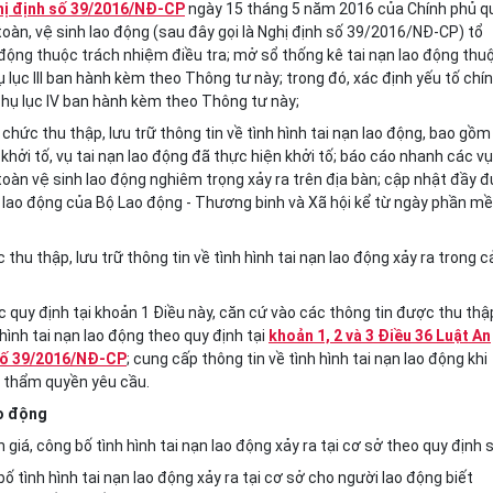
hị định số 39/2016/NĐ-CP
ngày 15 tháng 5 năm 2016 của Chính phủ q
 toàn, vệ sinh lao động (sau đây gọi là Nghị định số 39/2016/NĐ-CP) tổ
ao động thuộc trách nhiệm điều tra; mở sổ thống kê tai nạn lao động thu
 lục III ban hành kèm theo Thông tư này; trong đó, xác định yếu tố chí
hụ lục IV ban hành kèm theo Thông tư này;
chức thu thập, lưu trữ thông tin về tình hình tai nạn lao động, bao gồm
 khởi tố, vụ tai nạn lao động đã thực hiện khởi tố; báo cáo nhanh các vụ
toàn vệ sinh lao động nghiêm trọng xảy ra trên địa bàn; cập nhật đầy đ
n lao động của Bộ Lao động - Thương binh và Xã hội kể từ ngày phần m
thu thập, lưu trữ thông tin về tình hình tai nạn lao động xảy ra trong c
 quy định tại khoản 1 Điều này, căn cứ vào các thông tin được thu thậ
hình tai nạn lao động theo quy định tại
khoản 1, 2 và 3 Điều 36 Luật An
 số 39/2016/NĐ-CP
; cung cấp thông tin về tình hình tai nạn lao động khi
ó thẩm quyền yêu cầu.
ao động
giá, công bố tình hình tai nạn lao động xảy ra tại cơ sở theo quy định 
ố tình hình tai nạn lao động xảy ra tại cơ sở cho người lao động biết