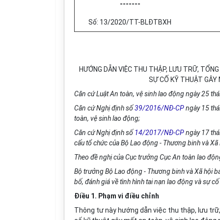
-------
Số:
13
/2020/TT-BLĐTBXH
HƯỚNG DẪN VIỆC THU THẬP, LƯU TRỮ, TỔNG H
SỰ CỐ KỸ THUẬT GÂY 
Căn cứ Luật An toàn, vệ sinh lao động ngày 25 t
Căn cứ Nghị định số
39/2016/NĐ-CP
ngày 15 thán
toàn, vệ sinh lao động;
Căn cứ Nghị định số
14/2017/NĐ-CP
ngày 17 thá
cấu tổ chức của Bộ Lao động - Thương binh và Xã 
Theo đề nghị của Cục trưởng Cục An toàn lao độn
Bộ trưởng Bộ Lao động - Thương binh và Xã hội ba
bố, đánh giá về tình hình tai nạn lao động và sự c
Điều 1. Phạm vi điều chỉnh
Thông tư này hướng dẫn việc thu thập, lưu trữ,