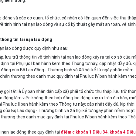
 nghiêm trọng.
o động và các cơ quan, tổ chức, cá nhân có liên quan đến việc thu thập
về tình hình tai nạn lao động và sự cố kỹ thuật gây mất an toàn, vệ sinh
 thông tin tai nạn lao động
 nạn lao động được quy định như sau:
, lưu trữ thông tin về tình hình tai nạn lao động xảy ra tại cơ sở của m
định tại Phụ lục I ban hành kèm theo Thông tư này; cập nhật đầy đủ, k
ao động của Bộ Lao động - Thương binh và Xã hội kể từ ngày phần mềm
y chấn thương theo danh mục quy định tại Phụ lục IV ban hành kèm the
y gọi tắt là Ủy ban nhân dân c
ấ
p xã) phải tổ chức thu thập, lưu trữ thô
 lao động làm việc không theo hợp đồng lao động xảy ra trên địa bàn; mở
i Phụ lục II ban hành kèm theo Thông tư này; cập nhật đầy đủ, kịp thời
ng của Bộ Lao động - Thương binh và Xã hội kể từ ngày phần mềm hoạt
ấn thương theo danh mục quy định tại Phụ lục IV ban hành kèm theo Th
i nạn lao động theo quy định tại
điểm c khoản 1 Điều 34, khoản 4 Điều