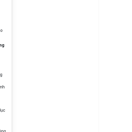
ao
ộng
ng
ình
dục
hông