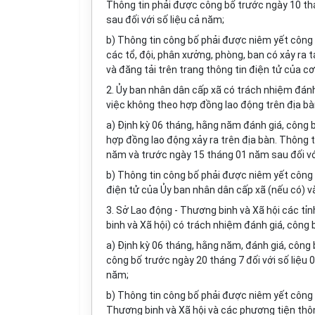
Thông tin phải được công bố trước ngày 10 th
sau đối với số liệu cả năm;
b) Thông tin công bố phải được niêm yết công k
các tổ, đội, phân xưởng, phòng, ban có xảy ra 
và đăng tải trên trang thông tin điện tử của cơ
2. Ủy ban nhân dân cấp xã có trách nhiệm đánh 
việc không theo hợp đồng lao động trên địa bà
a) Định kỳ 06 tháng, hằng năm đánh giá, công b
hợp đồng lao động xảy ra trên địa bàn. Thông t
năm và trước ngày 15 tháng 01 năm sau đối vớ
b) Thông tin công bố phải được niêm yết công k
điện tử của Ủy ban nhân dân cấp xã (nếu có) và
3. Sở Lao động - Thương binh và Xã hội các tỉ
binh và Xã hội) có trách nhiệm đánh giá, công b
a) Định kỳ 06 tháng, hằng năm, đánh giá, công 
công bố trước ngày 20 tháng 7 đối với số liệu
năm;
b) Thông tin công bố phải được niêm yết công k
Thương binh và Xã hội và các phương tiện thô