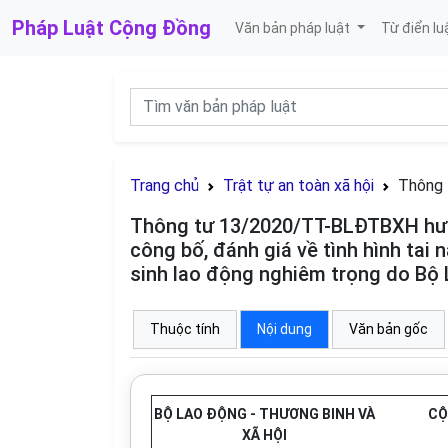
Pháp Luật
Cộng Đồng
Văn bản pháp luật
Từ điển lu
Trang chủ
Trật tự an toàn xã hội
Thông 
Thông tư 13/2020/TT-BLĐTBXH hướng
công bố, đánh giá về tình hình tai 
sinh lao động nghiêm trọng do Bộ 
Thuộc tính
Nội dung
Văn bản gốc
BỘ LAO ĐỘNG - THƯƠNG BINH
VÀ
CỘ
XÃ HỘI