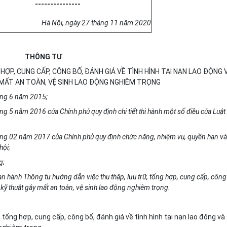
---------------
Hà Nội, ngày 27 tháng 11 năm 2020
THÔNG TƯ
ỢP, CUNG CẤP, CÔNG BỐ, ĐÁNH GIÁ VỀ TÌNH HÌNH TAI NẠN LAO ĐỘNG 
MẤT AN TOÀN, VỆ SINH LAO ĐỘNG NGHIÊM TRỌNG
háng 6 năm 2015;
g 5 năm 2016 của Chính phủ quy định chi tiết thi hành một số điều của Luật
ng 02 năm 2017 của Chính phủ quy định chức năng, nhiệm vụ, quyền hạn và
hội;
g;
n hành Thông tư hướng dẫn việc thu thập, lưu trữ, tổng hợp, cung cấp, công
ố kỹ thuật gây mất an toàn, vệ sinh lao động nghiêm trọng.
 tổng hợp, cung cấp, công bố, đánh giá về tình hình tai nạn lao động và