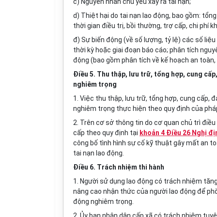
c) Nguyên nhân chủ yếu xảy ra tai nạn;
d) Thiệt hại do tai nạn lao động, bao gồm: tổng 
thời gian điều trị, bồi thường, trợ cấp, chi phí kh
đ) Sự biến động (về số lượng, tỷ lệ) các số liệ
thời kỳ hoặc giai đoạn báo cáo; phân tích ngu
động (bao gồm phân tích về kế hoạch an toàn, 
Điều 5. Thu thập, lưu trữ, tổng hợp, cung cấp
nghiêm trọng
1. Việc thu thập, lưu trữ, tổng hợp, cung cấp, 
nghiêm trọng thực hiện theo quy định của phá
2. Trên cơ sở thông tin do cơ quan chủ trì điề
cấp theo quy định tại
khoản 4 Điều 26 Nghị đ
công bố tình hình sự cố kỹ thuật gây mất an to
tai nạn lao động.
Điều 6. Trách nhiệm thi hành
1. Người sử dụng lao động có trách nhiệm tăng
nâng cao nhận thức của người lao động để phòn
động nghiêm trọng.
2. Ủy ban nhân dân cấp xã có trách nhiệm tuyê