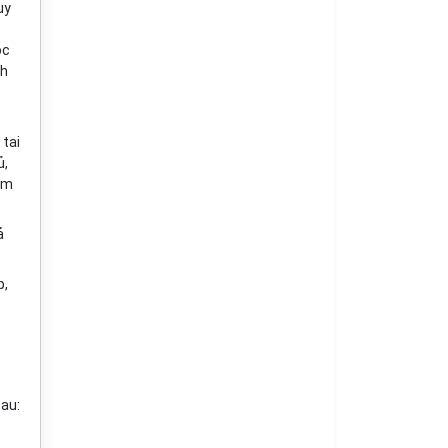
uy
ộc
nh
 tai
ủ,
ềm
ả
p,
sau: