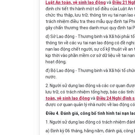
Luật An toàn, vệ sinh lao động
và
Điều 21 Ng
định chi tiết thi hành một số điều của Luật An
chức thu thập, lưu trữ; thông tin vụ tai nạn l
trách nhiệm điều tra theo mẫu quy định tại Phụ
gây chấn thương theo danh mục quy định tại P
d) Sở Lao động - Thương binh và Xã hội phải tổ 
thông tin về các vụ tai nạn lao động có đề nghị
nạn lao động chết người, sự cố kỹ thuật về an 
kịp thời vào phần mềm cơ sở dữ liệu về tai nạ
hoạt động;
đ) Bộ Lao động - Thương binh và Xã hội tổ chức 
nước.
2. Người sử dụng lao động và các cơ quan được
lưu trữ, có trách nhiệm tổng hợp, báo cáo tình 
toàn, vệ sinh lao động
và
Điều 24 Nghị định
được cơ quan quản lý nhà nước về lao động c
Điều 4. Đánh giá, công bố tình hình tai nạn l
1. Người sử dụng lao động có trách nhiệm đánh 
a) Định kỳ 06 tháng, hằng năm, đánh giá, công b