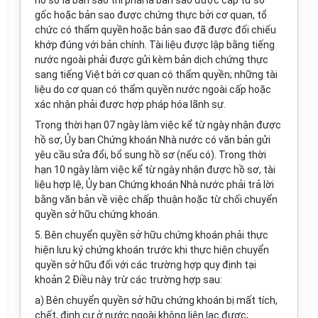
hồ sơ là bản sao thì phải là bản sao được cấp từ sổ
gốc hoặc bản sao được chứng thực bởi cơ quan, tổ
chức có thẩm quyền hoặc bản sao đã được đối chiếu
khớp đúng với bản chính. Tài liệu được lập bằng tiếng
nước ngoài phải được gửi kèm bản dịch chứng thực
sang tiếng Việt bởi cơ quan có thẩm quyền; những tài
liệu do cơ quan có thẩm quyền nước ngoài cấp hoặc
xác nhận phải được hợp pháp hóa lãnh sự.
Trong thời hạn 07 ngày làm việc kể từ ngày nhận được
hồ sơ, Ủy ban Chứng khoán Nhà nước có văn bản gửi
yêu cầu sửa đổi, bổ sung hồ sơ (nếu có). Trong thời
hạn 10 ngày làm việc kể từ ngày nhận được hồ sơ, tài
liệu hợp lệ, Ủy ban Chứng khoán Nhà nước phải trả lời
bằng văn bản về việc chấp thuận hoặc từ chối chuyển
quyền sở hữu chứng khoán.
5. Bên chuyển quyền sở hữu chứng khoán phải thực
hiện lưu ký chứng khoán trước khi thực hiện chuyển
quyền sở hữu đối với các trường hợp quy định tại
khoản 2 Điều này trừ các trường hợp sau:
a) Bên chuyển quyền sở hữu chứng khoán bị mất tích,
chết, định cư ở nước ngoài không liên lạc được;