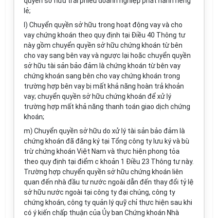
quyền sở hữu trái phiếu doanh nghiệp phát hành riêng
lẻ;
l) Chuyển quyền sở hữu trong hoạt động vay và cho
vay chứng khoán theo quy định tại Điều 40 Thông tư
này gồm chuyển quyền sở hữu chứng khoán từ bên
cho vay sang bên vay và ngược lại hoặc chuyển quyền
sở hữu tài sản bảo đảm là chứng khoán từ bên vay
chứng khoán sang bên cho vay chứng khoán trong
trường hợp bên vay bị mất khả năng hoàn trả khoản
vay; chuyển quyền sở hữu chứng khoán để xử lý
trường hợp mất khả năng thanh toán giao dịch chứng
khoán;
m) Chuyển quyền sở hữu do xử lý tài sản bảo đảm là
chứng khoán đã đăng ký tại Tổng công ty lưu ký và bù
trừ chứng khoán Việt Nam và thực hiện phong tỏa
theo quy định tại điểm c khoản 1 Điều 23 Thông tư này.
Trường hợp chuyển quyền sở hữu chứng khoán liên
quan đến nhà đầu tư nước ngoài dẫn đến thay đổi tỷ lệ
sở hữu nước ngoài tại công ty đại chúng, công ty
chứng khoán, công ty quản lý quỹ chỉ thực hiện sau khi
có ý kiến chấp thuận của Ủy ban Chứng khoán Nhà