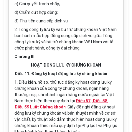
c) Giải quyết tranh chấp;
d) Chấm dứt hợp đồng;
đ) Thu tiền cung cấp dịch vụ.
2. Tổng công ty lưu ký và bù trừ chứng khoán Việt Nam
ban hành mẫu hợp đồng cung cấp dịch vụ giữa Tổng
công ty lưu ký và bù trừ chứng khoán Việt Nam với tổ
chức phát hành, công ty đại chúng.
Chương III
HOẠT ĐỘNG LƯU KÝ CHỨNG KHOÁN
Điều 11. Đăng ký hoạt động lưu ký chứng khoán
1. Điều kiện, hồ sơ, thủ tục đăng ký hoạt động lưu ký
chứng khoán của công ty chứng khoán, ngân hàng
thương mại, chi nhánh ngân hàng nước ngoài tại Việt
Nam thực hiện theo quy định tại
Điều 57, Điều 58,
Điều 59 Luật Chứng khoán
. Giấy đề nghị đăng ký hoạt
động lưu ký chứng khoán và bản thuyết minh về cơ sở
vật chất, kỹ thuật bảo đảm thực hiện hoạt động lưu ký
chứng khoán theo mẫu quy định tại Phụ lục I và Phụ lục
II ban hành kèm theo Thông tư này.