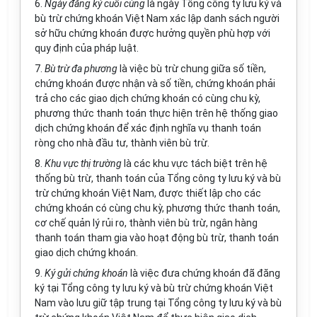
6.
Ngày đăng ký cuối cùng
là ngày Tổng công ty lưu ký và
bù trừ chứng khoán Việt Nam xác lập danh sách người
sở hữu chứng khoán được hưởng quyền phù hợp với
quy định của pháp luật.
7.
Bù trừ đa phương
là việc bù trừ chung giữa số tiền,
chứng khoán được nhận và số tiền, chứng khoán phải
trả cho các giao dịch chứng khoán có cùng chu kỳ,
phương thức thanh toán thực hiện trên hệ thống giao
dịch chứng khoán để xác định nghĩa vụ thanh toán
ròng cho nhà đầu tư, thành viên bù trừ.
8.
Khu vực thị trường
là các khu vực tách biệt trên hệ
thống bù trừ, thanh toán của Tổng công ty lưu ký và bù
trừ chứng khoán Việt Nam, được thiết lập cho các
chứng khoán có cùng chu kỳ, phương thức thanh toán,
cơ chế quản lý rủi ro, thành viên bù trừ, ngân hàng
thanh toán tham gia vào hoạt động bù trừ, thanh toán
giao dịch chứng khoán.
9.
Ký gửi chứng khoán
là việc đưa chứng khoán đã đăng
ký tại Tổng công ty lưu ký và bù trừ chứng khoán Việt
Nam vào lưu giữ tập trung tại Tổng công ty lưu ký và bù