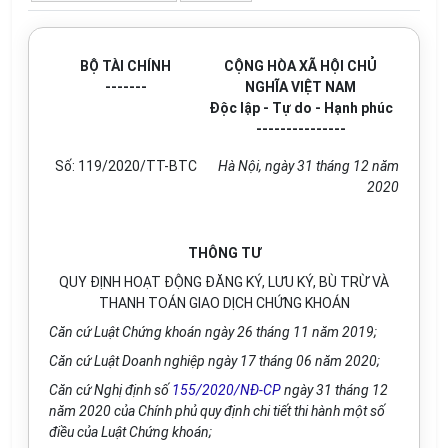
BỘ TÀI CHÍNH
CỘNG HÒA XÃ HỘI CHỦ
-------
NGHĨA VIỆT NAM
Độc lập - Tự do - Hạnh phúc
---------------
S
ố
: 119/2020/TT-BTC
Hà Nội, ngày 31 tháng 12 năm
2020
THÔNG TƯ
QUY ĐỊNH HOẠT ĐỘNG ĐĂNG KÝ, LƯU KÝ, BÙ TRỪ VÀ
THANH TOÁN GIAO DỊCH CHỨNG KHOÁN
Căn cứ Luật Chứng khoán ngày 26 tháng 11 năm 2019;
Căn cứ Luật Doanh nghiệp ngày 17 tháng 06 năm 2020;
Căn cứ Nghị định số
155/2020/NĐ-CP
ngày 31 tháng 12
năm 2020 của Chính phủ quy định chi tiết thi hành một số
điều của Luật Chứng khoán;