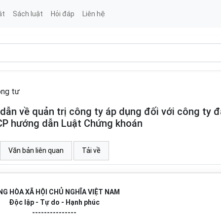
ật
Sách luật
Hỏi đáp
Liên hệ
ng tư
n về quản trị công ty áp dụng đối với công ty đ
-CP hướng dẫn Luật Chứng khoán
Văn bản liên quan
Tải về
G HÒA XÃ HỘI CHỦ NGHĨA VIỆT NAM
Độc lập - Tự do - Hạnh phúc
---------------