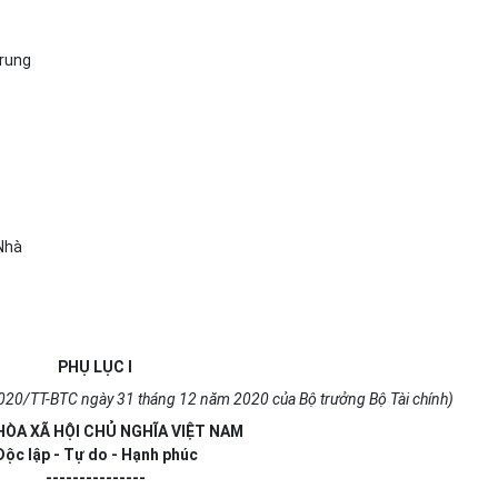
Trung
Nhà
PHỤ LỤC I
020/TT-BTC ngày 31 tháng 12 năm 2020 của Bộ trưởng Bộ Tài chính)
ÒA XÃ HỘI CHỦ NGHĨA VIỆT NAM
Độc lập - Tự do - Hạnh phúc
---------------