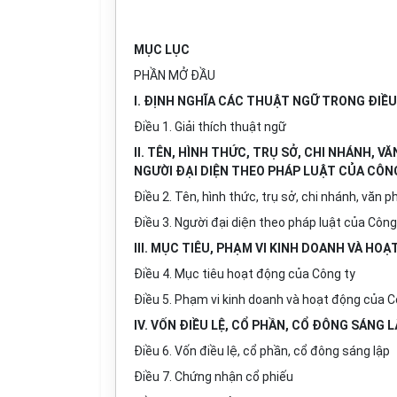
MỤC LỤC
PHẦN MỞ ĐẦU
I. ĐỊNH NGHĨA CÁC THUẬT NGỮ TRONG ĐIỀU
Điều 1. Giải thích thuật ngữ
II. TÊN, HÌNH THỨC, TRỤ SỞ, CHI NHÁNH, 
NGƯỜI ĐẠI DIỆN THEO PHÁP LUẬT CỦA CÔN
Điều 2. Tên, hình thức, trụ sở, chi nhánh, văn 
Điều 3. Người đại diện theo pháp luật của Công
III. MỤC TIÊU, PHẠM VI KINH DOANH VÀ HO
Điều 4. Mục tiêu hoạt động của Công ty
Điều 5. Phạm vi kinh doanh và hoạt động của C
IV. VỐN ĐIỀU LỆ, CỔ PHẦN, CỔ ĐÔNG SÁNG 
Điều 6. Vốn điều lệ, cổ phần, cổ đông sáng lập
Điều 7. Chứng nhận cổ phiếu