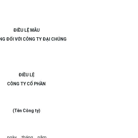
ĐIỀU LỆ MẪU
NG ĐỐI VỚI CÔNG TY ĐẠI CHÚNG
ĐIỀU LỆ
CÔNG TY CỔ PHẦN
(Tên Công ty)
…, ngày ... tháng ... năm ...