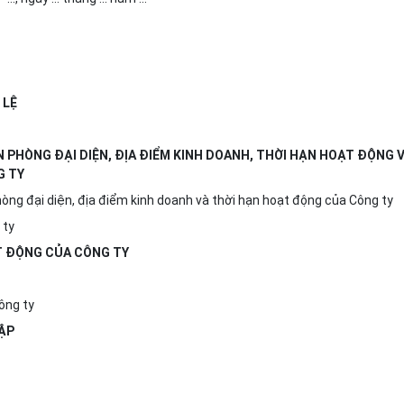
 LỆ
VĂN PHÒNG ĐẠI DIỆN, ĐỊA ĐIỂM KINH DOANH, THỜI HẠN HOẠT ĐỘNG 
G TY
phòng đại diện, địa điểm kinh doanh và thời hạn hoạt động của Công ty
 ty
ẠT ĐỘNG CỦA CÔNG TY
ông ty
LẬP