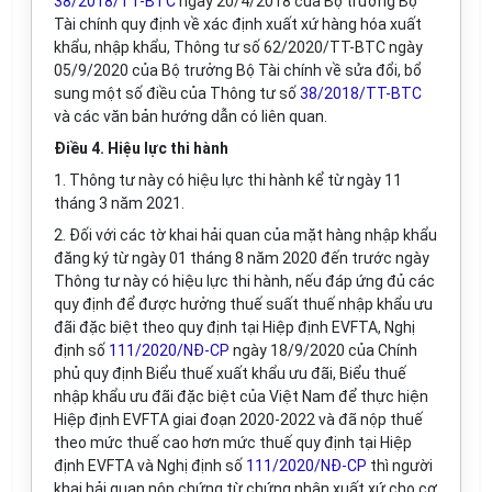
38/2018/TT-BTC
ngày 20/4/2018 của Bộ trưởng Bộ
Tài chính quy định về xác định xuất xứ hàng hóa xuất
khẩu, nhập khẩu, Thông tư số 62/2020/TT-BTC ngày
05/9/2020 của Bộ trưởng Bộ Tài chính về sửa đổi, bổ
sung một số điều của Thông tư số
38/2018/TT-BTC
và các văn bản hướng dẫn có liên quan.
Điều 4. Hiệu lực thi hành
1.
Thông tư này có hiệu lực thi hành kể từ ngày
11
tháng 3 năm 2021.
2.
Đối với các tờ khai hải quan của mặt hàng nhập khẩu
đăng ký từ ngày 01 tháng 8 năm 2020 đến trước ngày
Thông tư này có hiệu lực thi hành, nếu đáp ứng đủ các
quy định để được hưởng thuế suất thuế nhập khẩu ưu
đãi đặc biệt theo quy định tại Hiệp định
EVFTA,
Nghị
định số
111/2020/NĐ-CP
ngày 18/9/2020 của Chính
phủ quy định Biểu thuế xuất khẩu ưu đãi, Biểu thuế
nhập khẩu ưu đãi đặc biệt của Việt Nam để thực hiện
Hiệp định
EVFTA
giai đoạn 2020-2022 và đã nộp thuế
theo mức thuế cao hơn mức thuế quy định tại Hiệp
định
EVFTA
và Nghị định số
111/2020/NĐ-CP
thì người
khai hải quan nộp chứng từ chứng nhận xuất xứ cho cơ