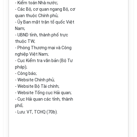
-
Kiểm toán Nhà nước;
-
Các Bộ, cơ quan ngang Bộ, cơ
quan thuộc Chính phủ;
- Ủ
y Ban mặt trận tổ quốc Việt
Nam;
-
UBND tỉnh, thành phố trực
thuộc TW;
-
Phòng Thương mại và Công
nghiệp Việt Nam;
-
Cục Kiểm tra văn bản (Bộ Tư
pháp);
-
Công báo;
- Website
Chính phủ;
- Website
Bộ Tài chính;
- Website
Tổng cục Hải quan;
-
Cục Hải quan các tỉnh, thành
phố;
- Lưu: VT, TCH
Q (70b).