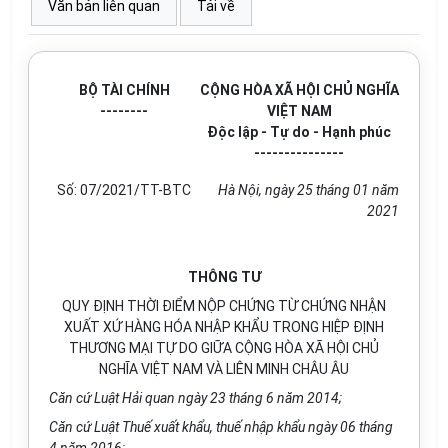
Văn bản liên quan
Tải về
B
Ộ
TÀI CHÍNH
CỘNG HÒA XÃ HỘI CHỦ NGHĨA
--------
VIỆT NAM
Độc lập - Tự do - Hạnh phúc
---------------
Số: 07/2021/TT-BTC
Hà Nội, ngày
25
tháng 01 năm
2021
THÔNG TƯ
QUY ĐỊNH THỜI ĐIỂM NỘP CHỨNG TỪ CHỨNG NHẬN
XUẤT XỨ HÀNG HÓA NHẬP KHẨU TRONG HIỆP ĐỊNH
THƯƠNG MẠI TỰ DO GIỮA CỘNG HÒA XÃ HỘI CHỦ
NGHĨA VIỆT NAM VÀ LIÊN MINH CHÂU ÂU
Căn cứ Luật Hải quan ngày 23 tháng 6 năm 2014;
Căn cứ Luật Thuế xuất khẩu, thuế nhập khẩu ngày 06 tháng