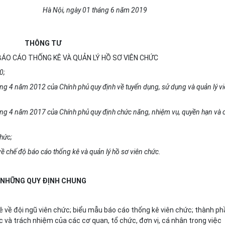
Hà Nội, ngày 01 tháng 6 năm 2019
THÔNG TƯ
BÁO CÁO THỐNG KÊ VÀ QUẢN LÝ HỒ SƠ VIÊN CHỨC
0;
ng 4 năm 2012 của Chính phủ quy định về tuyển dụng, sử dụng và quản lý v
ng 4 năm 2017 của Chính phủ quy định chức năng, nhiệm vụ, quyền hạn và 
hức;
ề chế độ báo cáo thống kê và quản lý hồ sơ viên chức.
NHỮNG QUY ĐỊNH CHUNG
 về đội ngũ viên chức; biểu mẫu báo cáo thống kê viên chức; thành ph
c và trách nhiệm của các cơ quan, tổ chức, đơn vị, cá nhân trong việc