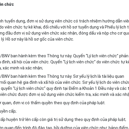
iên chức
nh tuyển dụng, đơn vị sử dụng
viên chức
có trách nhiệm hướng dẫn viê
o viên chức tự kê khai, đối chiếu với hồ sơ tuyển dụng và Phiếu lý lịch 
ng đầu đơn vị sử dụng viên chức xác nhận, đóng dấu và nộp cho cơ qu
lý. Hồ sơ này là hồ sơ gốc của viên chức.
C/BNV
ban hành kèm theo Thông tư này. Quyển “Lý lịch viên chức” phản
đình, xã hội của viên chức. Quyển “Lý lịch viên chức” do viên chức tự k
a, xác minh và xác nhận;
C/BNV
ban hành kèm theo Thông tư này. Sơ yếu lý lịch là tài liệu quan
ối quan hệ gia đình và xã hội của viên chức. Sơ yếu lý lịch do viên chứ
quyển "Lý lịch viên chức” quy định tại Điểm a Khoản 1 Điều này và các t
h viên chức được đơn vị sử dụng viên chức kiểm tra, xác minh và xác nh
ơ quan, đơn vị có thẩm quyền theo quy định của pháp luật.
uyền cấp;
ấp huyện trở lên cấp còn giá trị sử dụng theo quy định của pháp luật;
iên quan đến trình độ đào tạo, bồi dưỡng của viên chức như: bảng điểm,