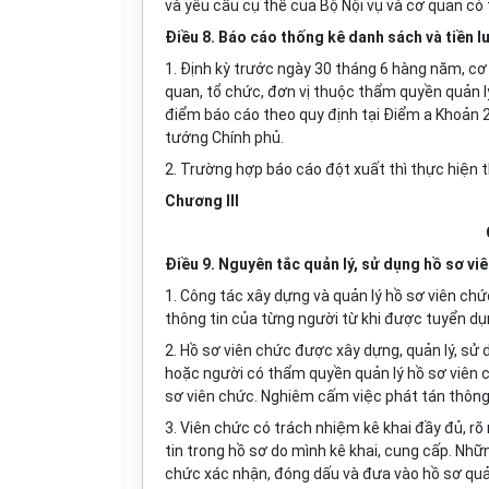
và yêu cầu cụ thể của Bộ Nội vụ và cơ quan có
Điều 8. Báo cáo thống kê danh sách và tiền l
1. Định kỳ trước ngày 30 tháng 6 hàng năm, cơ
quan, tổ chức, đơn vị thuộc thẩm quyền quản lý
điểm báo cáo theo quy định tại Điểm a Khoản 2
tướng Chính phủ.
2. Trường hợp báo cáo đột xuất thì thực hiện t
Chương III
Điều 9. Nguyên tắc quản lý, sử dụng hồ sơ vi
1. Công tác xây dựng và quản lý hồ sơ viên ch
thông tin của từng người từ khi được tuyển dụn
2. Hồ sơ viên chức được xây dựng, quản lý, sử
hoặc người có thẩm quyền quản lý hồ sơ viên 
sơ viên chức. Nghiêm cấm việc phát tán thông 
3. Viên chức có trách nhiệm kê khai đầy đủ, rõ
tin trong hồ sơ do mình kê khai, cung cấp. Nhữ
chức xác nhận, đóng dấu và đưa vào hồ sơ quản