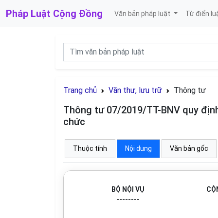
Pháp Luật
Cộng Đồng
Văn bản pháp luật
Từ điển lu
Trang chủ
Văn thư, lưu trữ
Thông tư
Thông tư 07/2019/TT-BNV quy định 
chức
Thuộc tính
Nội dung
Văn bản gốc
BỘ NỘI VỤ
CỘN
--------