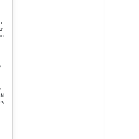
n
tư
an
ê
c
ài
ận;