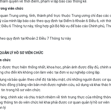
 thẩm quyền về thời điểm, phạm vi lập báo cáo thống kê.
ương viên chức
 quan Trung ương, tỉnh, thành phố trực thuộc Trung ương chỉ đạo các 
 của mình lập báo cáo theo quy định tại Điểm b Khoản 6 Điều 6, với thờ
 Điều 6 Thông tư này, tổng hợp gửi Bộ Nội vụ để báo cáo Chính phủ, Th
heo quy định tại Khoản 2 Điều 7 Thông tư này.
QUẢN LÝ HỒ SƠ VIÊN CHỨC
ên chức
ức được thực hiện thống nhất, khoa học, phản ánh được đầy đủ, chính 
g cho đến khi không còn làm việc tại đơn vị sự nghiệp công lập.
 dụng và bảo quản theo chế độ tài liệu mật; chỉ những người được cơ q
chức đồng ý bằng văn bản mới được nghiên cứu, sử dụng và khai thác 
tin trong hồ sơ viên chức.
 ràng, chính xác và chịu trách nhiệm về tính trung thực của những thôn
ng thông tin do viên chức kê khai phải được cơ quan quản lý hồ sơ viên
 lý.