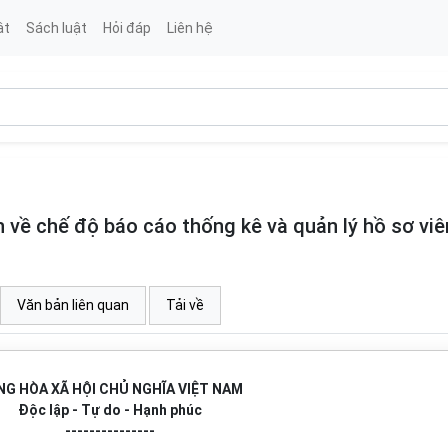
ật
Sách luật
Hỏi đáp
Liên hệ
về chế độ báo cáo thống kê và quản lý hồ sơ viê
Văn bản liên quan
Tải về
G HÒA XÃ HỘI CHỦ NGHĨA VIỆT NAM
Độc lập - Tự do - Hạnh phúc
---------------