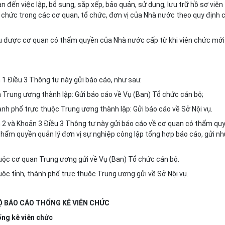
an đến việc lập, bổ sung, sắp xếp, bảo quản, sử dụng, lưu trữ hồ sơ viên
 chức trong các cơ quan, tổ chức, đơn vị của Nhà nước theo quy định 
n đầu được cơ quan có thẩm quyền của Nhà nước cấp từ khi viên chức mới
n 1 Điều 3 Thông tư này gửi báo cáo, như sau:
n Trung ương thành lập: Gửi báo cáo về Vụ (Ban) Tổ chức cán bộ;
hành phố trực thuộc Trung ương thành lập: Gửi báo cáo về Sở Nội vụ.
ản 2 và Khoản 3 Điều 3 Thông tư này gửi báo cáo về cơ quan có thẩm qu
 thẩm quyền quản lý đơn vị sự nghiệp công lập tổng hợp báo cáo, gửi n
thuộc cơ quan Trung ương gửi về Vụ (Ban) Tổ chức cán bộ.
huộc tỉnh, thành phố trực thuộc Trung ương gửi về Sở Nội vụ.
Ộ BÁO CÁO THỐNG KÊ VIÊN CHỨC
ống kê viên chức