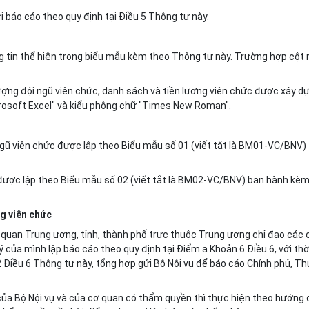
i báo cáo theo quy định tại Điều 5 Thông tư này.
g tin thể hiện trong biểu mẫu kèm theo Thông tư này. Trường hợp cột
ượng đội ngũ viên chức, danh sách và tiền lương viên chức được xây d
osoft Excel" và kiểu phông chữ "Times New Roman".
ngũ viên chức được lập theo
Biểu mẫu số 01
(viết tắt là BM01-VC/BNV)
 được lập theo
Biểu mẫu số 02
(viết tắt là BM02-VC/BNV) ban hành kè
ng viên chức
 quan Trung ương, tỉnh, thành phố trực thuộc Trung ương chỉ đạo các 
 của mình lập báo cáo theo quy định tại Điểm a Khoản 6 Điều 6, với thờ
 Điều 6 Thông tư này, tổng hợp gửi Bộ Nội vụ để báo cáo Chính phủ, Th
của Bộ Nội vụ và của cơ quan có thẩm quyền thì thực hiện theo hướng