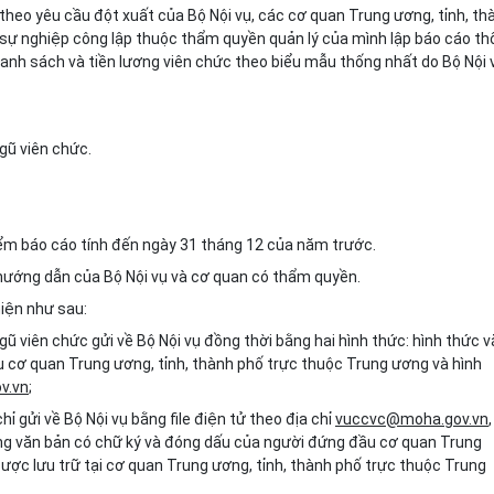
heo yêu cầu đột xuất của Bộ Nội vụ, các cơ quan Trung ương, tỉnh, th
 sự nghiệp công lập thuộc thẩm quyền quản lý của mình
lập báo cáo th
danh sách và tiền lương viên chức theo biểu mẫu thống nhất do Bộ Nội 
gũ viên chức.
điểm báo cáo tính đến ngày 31 tháng 12 của năm trước.
o hướng dẫn của Bộ Nội vụ và cơ quan có thẩm quyền.
hiện như sau:
gũ viên chức gửi về Bộ Nội vụ đồng thời bằng hai hình thức: hình thức 
 cơ quan Trung ương, tỉnh, thành phố trực thuộc Trung ương và hình
v.vn
;
ỉ gửi về Bộ Nội vụ bằng file điện tử theo địa chỉ
vuccvc@moha.gov.vn
,
ng văn bản có chữ ký và đóng dấu của người đứng đầu cơ quan Trung
ược lưu trữ tại cơ quan Trung ương, tỉnh, thành phố trực thuộc Trung