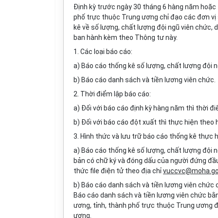
Định kỳ trước ngày 30 tháng 6 hàng năm hoặc t
phố trực thuộc Trung ương chỉ đạo các đơn vị
kê
về
số lượng, chất lượng
đội ngũ
viên chức
, 
ban hành kèm theo Thông tư này.
1. Các loại báo cáo:
a) Báo cáo thống kê số lượng, chất lượng đội n
b) Báo cáo danh sách và tiền lương viên chức.
2. Thời điểm lập báo cáo:
a) Đối với báo cáo định kỳ hàng năm thì thời 
b) Đối với báo cáo đột xuất thì thực hiện the
3. Hình thức và lưu trữ báo cáo thống kê thực 
a) Báo cáo thống kê số lượng, chất lượng đội n
bản có chữ ký và đóng dấu của người đứng đầu
thức file điện tử theo địa chỉ
vuccvc@moha.go
b) Báo cáo danh sách và tiền lương viên chức ch
Báo cáo danh sách và tiền lương viên chức bằ
ương, tỉnh, thành phố trực thuộc Trung ương đ
ương.