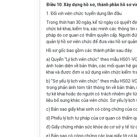
Điều 10. Xây dựng hồ sơ, thành phần hồ sơ v
1. Đối với viên chức tuyển dụng lần đầu
Trong thời hạn 30 ngày, kể từ ngày có quyết đị
chức kê khai, kiểm tra, xác minh các thông tin d
pháp do cơ quan có thẩm quyền cấp. Người đứ
quản lý hồ sơ viên chức để đưa vào hồ sơ quản 
Hồ sơ gốc bao gồm các thành phần sau đây:
a) Quyển “Lý lịch viên chức” theo
mẫu HS01-V
ánh toàn diện về bản thân, các mối quan hệ gia 
khai và được đơn vị sử dụng viên chức kiểm tr
b) "Sơ yếu lý lịch viên chức" theo
mẫu HS02-V
trọng phản ánh tóm tắt thông tin về bản thân, m
tự kê khai hoặc do người có trách nhiệm ghi từ 
liệu bổ sung khác của viên chức. Sơ yếu lý lịc
c) Bản sao giấy khai sinh có công chứng của c
d) Phiếu lý lịch tư pháp của cơ quan có thẩm q
đ) Giấy chứng nhận sức khỏe do cơ sở y tế từ c
e) Bản sao có công chứng các loại giấy tờ có l