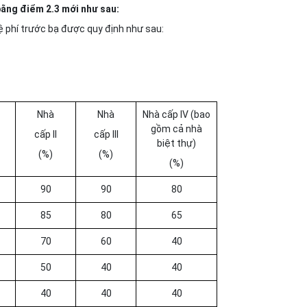
 bằng điểm 2.3 mới như sau:
lệ phí trước bạ được quy định như sau:
Nhà
Nhà
Nhà cấp IV (bao
gồm cả nhà
cấp II
cấp III
biệt thự)
(%)
(%)
(%)
90
90
80
85
80
65
70
60
40
50
40
40
40
40
40