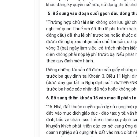
khác đăng ký quyền sở hữu, sử dụng thì tổ chức
5. Bổ sung vào đoạn cuối gạch đầu dòng thứ 4
"Trường hợp chủ tài sản không còn lưu giữ chứ
nghị cơ quan Thuế nơi đã thu lệ phí trước bạ k
đóng dấu) đã thu lệ phí trước bạ hoặc thuộc đố
được đề nghị xác nhận của chủ tài sản, cơ qu
vòng 3 (ba) ngày làm việc, có trách nhiệm kiể
diện không phải nộp lệ phí trước bạ. Nếu phát 
theo quy định hiện hành.
Riêng những tài sản đã được cấp giấy chứng nh
trước bạ quy định tại Khoản 3, Điều 11 Nghị đ
(dưới đây gọi tắt là Nghị định số 176/1999/NĐ
trước bạ hoặc xác nhận đã nộp hoặc không phả
6. Bổ sung thêm khoản 15 vào mục III phần I n
"15. Nhà, đất thuộc quyền quản lý, sử dụng hợp
đất vào mục đích giáo dục - đào tạo; y tế; văn h
đình, bảo vệ chăm sóc trẻ em theo quy định tạ
khuyến khích phát triển các cơ sở cung ứng d
doanh nghiệp sử dụng nhà, đất vào mục đích nê