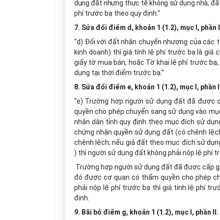
dụng đất nhưng thực tế không sử dụng nhà, đấ
phí trước bạ theo quy định."
7. Sửa đổi điểm d, khoản 1 (1.2), mục I, phần
“d) Đối với đất nhận chuyển nhượng của các t
kinh doanh) thì giá tính lệ phí trước bạ là g
giấy tờ mua bán, hoặc Tờ khai lệ phí trước bạ
dụng tại thời điểm trước bạ.”
8. Sửa đổi điểm e, khoản 1 (1.2), mục I, phần
“e) Trường hợp người sử dụng đất đã được 
quyền cho phép chuyển sang sử dụng vào mục đí
nhân dân tỉnh quy định theo mục đích sử dụn
chứng nhận quyền sử dụng đất (có chênh lệch d
chênh lệch; nếu giá đất theo mục đích sử dụn
) thì người sử dụng đất không phải nộp lệ phí 
Trường hợp người sử dụng đất đã được cấp gi
đó được cơ quan có thẩm quyền cho phép ch
phải nộp lệ phí trước bạ thì giá tính lệ phí 
định
.
9. Bãi bỏ điểm g, khoản 1 (1.2), mục I, phần II.