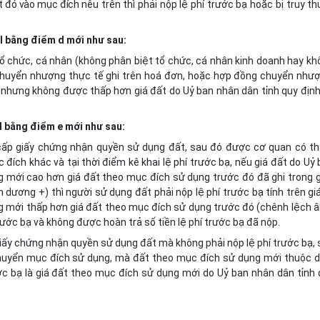
t đó vào mục đích nê
u trên thì phải nộp lệ phí trước bạ hoặc bị truy th
 II bằng điểm d mới như sau:
ổ chức, cá nhân (không phân biệt tổ chức, cá nhân kinh doanh hay kh
iá chuyển nhượng thực tế ghi trên hoá đơn, hoặc hợp đồng chuyển như
, nhưng không được thấp hơn giá đất do Uỷ ban nhân dân tỉnh quy địn
 II bằng điểm e mới như sau:
cấp giấy chứng nhận quyền sử dụng đất, sau đó được cơ quan có t
ch khác và tại thời điểm kê khai lệ phí trước bạ, nếu giá đất do Uỷ
g mới cao hơn giá đất theo mục đích sử dụng trước đó đã ghi trong g
ương +) thì người sử dụng đất phải nộp lệ phí trước bạ tính trên giá
g mới thấp hơn giá đất theo mục đích sử dụng trước đó (chênh lệch â
trước bạ và không được hoàn trả số tiền lệ phí trước bạ đã nộp.
ấy chứng nhận quyền sử dụng đất mà không phải nộp lệ phí trước bạ, 
uyển mục đích sử dụng, mà đất theo mục đích sử dụng mới thuộc d
trước bạ là giá đất theo mục đích sử dụng mới do Uỷ ban nhân dân tỉnh