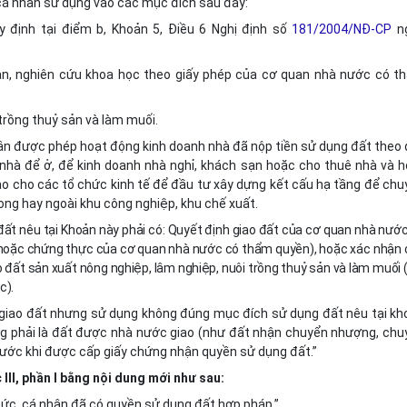
cá nhân sử dụng vào các mục đích sau đây:
 định tại điểm b, Khoản 5, Điều 6 Nghị định số
181/2004/NĐ-CP
n
ản, nghiên cứu khoa học theo giấy phép của cơ quan nhà nước có t
trồng thuỷ sản và làm muối.
ân được phép hoạt động kinh doanh nhà đã nộp tiền sử dụng đất theo 
 nhà để ở, để kinh doanh nhà nghỉ, khách sạn hoặc cho thuê nhà và h
o cho các tổ chức kinh tế để đầu tư xây dựng kết cấu hạ tầng để chu
ong hay ngoài khu công nghiệp, khu chế xuất.
i đất nêu tại Khoản này phải có: Quyết định giao đất của cơ quan nhà nướ
hoặc chứng thực của cơ quan nhà nước có thẩm quyền), hoặc xác nhận 
o đất sản xuất nông nghiệp, lâm nghiệp, nuôi trồng thuỷ sản và làm muối 
c).
giao đất nhưng sử dụng không đúng mục đích sử dụng đất nêu tại kh
g phải là đất được nhà nước giao (như đất nhận chuyển nhượng, chu
ạ trước khi được cấp giấy chứng nhận quyền sử dụng đất.”
 III, phần I bằng nội dung mới như sau:
hức, cá nhân đã có quyền sử dụng đất hợp pháp.”