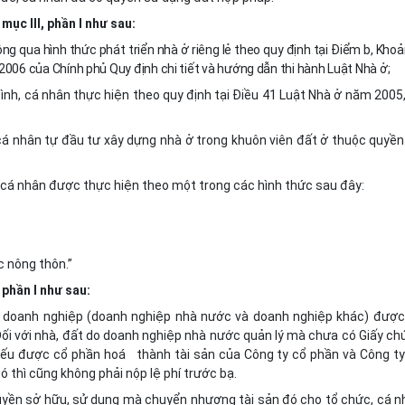
ục III, phần I như sau:
ng qua hình thức phát triển nhà ở riêng lẻ theo quy định tại Điểm b, Khoả
006 của Chính phủ Quy định chi tiết và hướng dẫn thi hành Luật Nhà ở;
 đình, cá nhân thực hiện theo quy định tại Điều 41 Luật Nhà ở năm 2005
h, cá nhân tự đầu tư xây dựng nhà ở trong khuôn viên đất ở thuộc quyề
h, cá nhân được thực hiện theo một trong các hình thức sau đây:
c nông thôn.”
 phần I như sau:
a doanh nghiệp (doanh nghiệp nhà nước và doanh nghiệp khác) được
ối với nhà, đất do doanh nghiệp nhà nước quản lý mà chưa có Giấy ch
nếu được cổ phần hoá thành tài sản của Công ty cổ phần và Công ty
 thì cũng không phải nộp lệ phí trước bạ.
uyền sở hữu, sử dụng mà
chuyển nhượng tài sản đó cho tổ chức, cá n