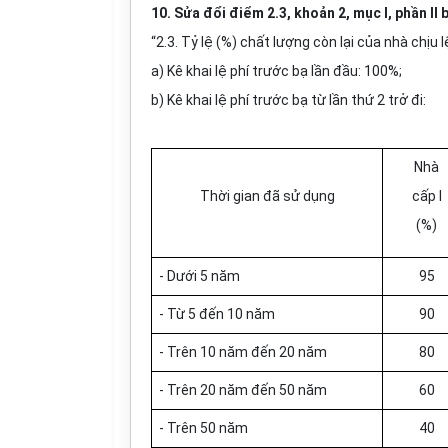
10. Sửa đổi điểm 2.3, khoản 2, mục I, phần II
“2.3.
Tỷ lệ (%) chất lượng còn lại của nhà chịu 
a) Kê khai lệ phí trước bạ lần đầu: 100%;
b) Kê khai lệ phí trước bạ từ lần thứ 2 trở đi:
Nhà
Thời gian đã sử dụng
cấp I
(%)
- Dưới 5 năm
95
- Từ 5 đến 10 năm
90
- Trên 10 năm đến 20 năm
80
- Trên 20 năm đến 50 năm
60
- Trên 50 năm
40