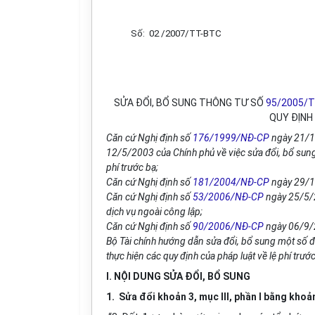
Số: 02 /2007/TT-BTC
SỬA ĐỔI, BỔ SUNG THÔNG TƯ SỐ
95/2005/
QUY ĐỊNH
Căn cứ Nghị định số
176/1999/NĐ-CP
ngày 21/12
12/5/2003 của Chính phủ về việc sửa đổi, bổ sun
phí trước bạ;
Căn cứ Nghị định số
181/2004/NĐ-CP
ngày 29/10
Căn cứ Nghị định số
53/2006/NĐ-CP
ngày 25/5/2
dịch vụ ngoài công lập;
Căn cứ Nghị định số
90/2006/NĐ-CP
ngày 06/9/2
Bộ Tài chính hướng dẫn sửa đổi, bổ sung một số đ
thực hiện các quy định của pháp luật về lệ phí trướ
I. NỘI DUNG SỬA ĐỔI, BỔ SUNG
1. Sửa đổi khoản 3, mục III, phần I bằng khoả