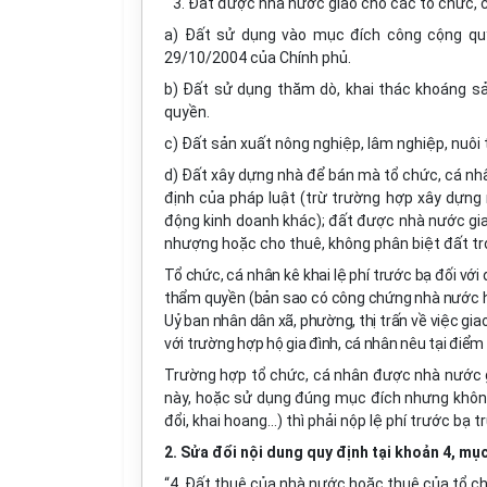
“3. Đất được nhà nước giao cho các tổ chức, 
a) Đất sử dụng vào mục đích công cộng quy
29/10/2004 của Chính phủ.
b) Đất sử dụng thăm dò, khai thác khoáng s
quyền.
c) Đất sản xuất nông nghiệp, lâm nghiệp, nuôi 
d) Đất xây dựng nhà để bán mà tổ chức, cá nh
định của pháp luật (trừ trường hợp xây dựng
động kinh doanh khác); đất được nhà nước gia
nhượng hoặc cho thuê, không phân biệt đất tr
Tổ chức, cá nhân kê khai lệ phí trước bạ đối vớ
thẩm quyền (bản sao có công chứng nhà nước 
Uỷ ban nhân dân xã, phường, thị trấn về việc gia
với trường hợp hộ gia đình, cá nhân nêu tại điểm 
Trường hợp tổ chức, cá nhân được nhà nước 
này, hoặc sử dụng đúng mục đích nhưng khôn
đổi, khai hoang...) thì phải nộp lệ phí trước b
2. Sửa đổi nội dung quy định tại khoản 4, mục
“4. Đất thuê của nhà nước hoặc thuê của tổ c