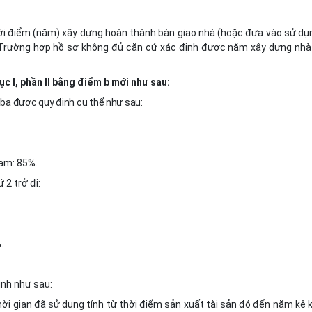
hời điểm (năm) xây dựng hoàn thành bàn giao nhà (hoặc đưa vào sử dụ
. Trường hợp hồ sơ không đủ căn cứ xác định được năm xây dựng nhà 
ục I, phần II bằng điểm b mới như sau:
c bạ được quy định cụ thể như sau:
Nam: 85%.
 2 trở đi:
.
ịnh như sau:
thời gian đã sử dụng tính từ thời điểm sản xuất tài sản đó đến năm kê 