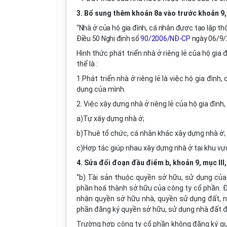
3. Bổ sung thêm khoản 8a vào trước khoản 9, m
“Nhà ở của hộ gia đình, cá nhân được tạo lập thô
Điều 50 Nghị định số
90/2006/NĐ-CP
ngày 06/9/2
Hình thức phát triển nhà ở riêng lẻ của hộ gia
thể là :
1.Phát triển nhà ở riêng lẻ là việc hộ gia đìn
dụng của mình.
2. Việc xây dựng nhà ở riêng lẻ của hộ gia đìn
a)Tự xây dựng nhà ở;
b)Thuê tổ chức, cá nhân khác xây dựng nhà ở;
c)Hợp tác giúp nhau xây dựng nhà ở tại khu vự
4. Sửa đổi đoạn đầu điểm b, khoản 9, mục III,
“b) Tài sản thuộc quyền sở hữu, sử dụng củ
phần hoá thành sở hữu của công ty cổ phần
.
Đ
nhận quyền sở hữu nhà, quyền sử dụng đất, 
phần đăng ký quyền sở hữu, sử dụng nhà đất đó
Trường hợp
công ty cổ phần không đăng ký q