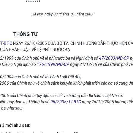
*******
Hà Nội, ngày 08 tháng 01 năm 2007
THÔNG TƯ
TT-BTC
NGÀY 26/10/2005 CỦA BỘ TÀI CHÍNH HƯỚNG DẪN THỰC HIỆN C
 CỦA PHÁP LUẬT VỀ LỆ PHÍ TRƯỚC BẠ
/1999 của Chính phủ về lệ phí trước bạ và Nghị định số
47/2003/NĐ-CP
n
g Điều 6 Nghị định số
176/1999/NĐ-CP
ngày 21/12/1999 của Chính phủ về 
/2004 của Chính phủ về thi hành Luật Đất đai;
006 của Chính phủ về chính sách khuyến khích phát triển các cơ sở cung ứ
006 của Chính phủ Quy định chi tiết và hướng dẫn thi hành Luật Nhà ở;
iểm quy định tại Thông tư số
95/2005/TT-BTC
ngày 26/10/2005 hướng dẫ
c bạ như sau:
n 3 mới như sau: