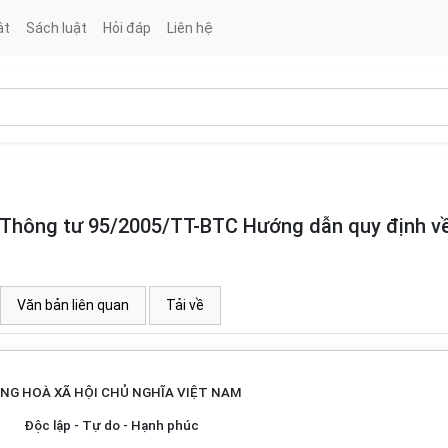
ật
Sách luật
Hỏi đáp
Liên hệ
Thông tư 95/2005/TT-BTC Hướng dẫn quy định về
Văn bản liên quan
Tải về
NG HOÀ XÃ HỘI CHỦ NGHĨA VIỆT NAM
Độc lập - Tự do - Hạnh phúc