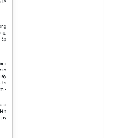
u lệ
ông
ợng,
h áp
hẩm
 ban
iấy
 trị
m -
sau
iện
 quy