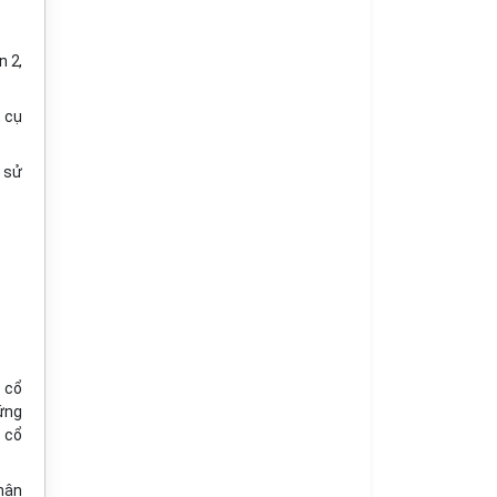
n 2,
, cụ
n sử
 cổ
ứng
 cổ
hân