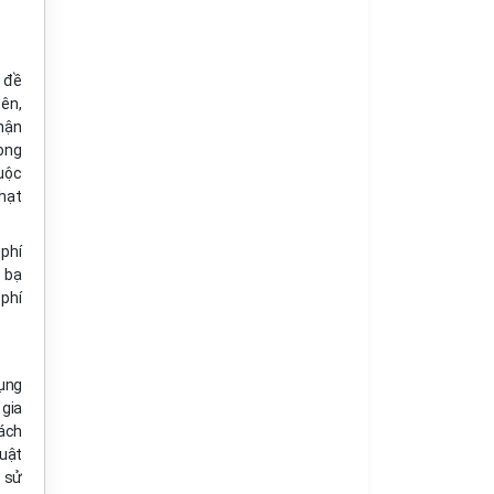
n đề
tên,
nhận
ong
huộc
phạt
 phí
 bạ
 phí
dụng
 gia
ách
uật
n sử