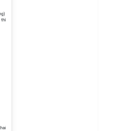
ng)
thì
khai