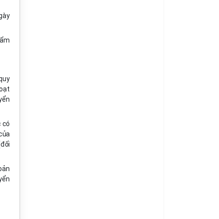
gày
hẩm
quy
oạt
yển
c có
của
(đối
oản
yển