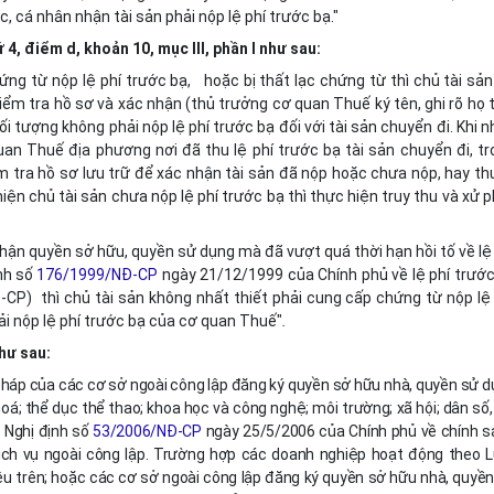
, cá nhân nhận tài sản phải nộp lệ phí trước bạ."
, điểm d, khoản 10, mục III, phần I như sau:
ng từ nộp lệ phí trước bạ, hoặc bị thất lạc chứng từ thì chủ tài sả
iểm tra hồ sơ và xác nhận (thủ trưởng cơ quan Thuế ký tên, ghi rõ họ 
i tượng không phải nộp lệ phí trước bạ đối với tài sản chuyển đi. Khi 
an Thuế địa phương nơi đã thu lệ phí trước bạ tài sản chuyển đi, tr
m tra hồ sơ lưu trữ để xác nhận tài sản đã nộp hoặc chưa nộp, hay t
hiện chủ tài sản chưa nộp lệ phí trước bạ thì thực hiện truy thu và xử 
ận quyền sở hữu, quyền sử dụng mà đã vượt quá thời hạn hồi tố về lệ
ịnh số
176/1999/NĐ-CP
ngày 21/12/1999 của Chính phủ về lệ phí trước
-CP) thì chủ tài sản không nhất thiết phải cung cấp chứng từ nộp lệ
i nộp lệ phí trước bạ của cơ quan Thuế"
.
hư sau:
 pháp của các cơ sở ngoài công lập đăng ký quyền sở hữu nhà, quyền sử 
oá; thể dục thể thao; khoa học và công nghệ; môi trường; xã hội; dân số,
i Nghị định số
53/2006/NĐ-CP
ngày 25/5/2006 của Chính phủ về chính s
ịch vụ ngoài công lập. Trường hợp các doanh nghiệp hoạt động theo L
u trên; hoặc các cơ sở ngoài công lập đăng ký quyền sở hữu nhà, quyề