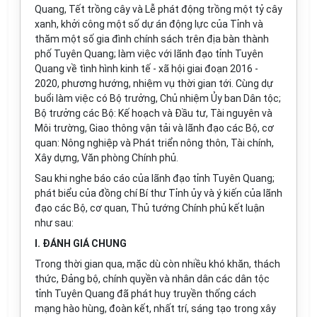
Quang, Tết trồng cây và Lễ phát động trồng một tỷ cây
xanh, khởi công một số dự án động lực của Tỉnh và
thăm một số gia đình chính sách trên địa bàn thành
phố Tuyên Quang; làm việc với lãnh đạo tỉnh Tuyên
Quang về tình h
ì
nh kinh tế - xã hội giai đoạn 2016 -
2020, phư
ơ
ng hướng, nhiệm vụ thời gian tới. Cùng dự
buổi làm việc có Bộ trưởng, Chủ nhiệm Ủy ban Dân tộc;
Bộ trưởng các Bộ: Kế hoạch và Đầu tư, Tài nguyên và
Môi trường, Giao thông vận tải và lãnh đạo các Bộ, cơ
quan: Nông nghiệp và Phát triển nông thôn, Tài chính,
Xây dựng, Văn phòng Chính phủ.
Sau khi nghe báo cáo của lãnh đạo tỉnh Tuyên Quang;
phát biểu của đồng chí Bí thư Tỉnh ủy và ý kiến của lãnh
đạo các Bộ, cơ quan, Thủ tướng Chính phủ kết luận
như sau:
I. ĐÁNH GIÁ CHUNG
Trong thời gian qua, mặc dù còn nhiều khó khăn, thách
thức, Đảng bộ, chính quyền và nhân dân các dân tộc
tỉnh Tuyên Quang đã phát huy truyền thống cách
mạng hào hùng, đoàn kết, nhất trí, sáng tạo trong xây