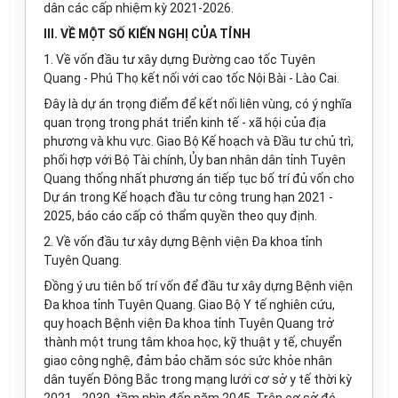
dân các cấp nhiệm kỳ 2021-2026.
III. VỀ MỘT SỐ KIẾN NGHỊ CỦA TỈNH
1. V
ề vốn đầu tư xây dựng Đường cao t
ố
c Tuyên
Quang - Phú Thọ kết nối với cao tốc Nội Bài - Lào Cai.
Đây là dự án trọng điểm để kết nối liên vùng, có ý nghĩa
quan trọng trong phát triển kinh tế - xã hội của địa
phương và khu vực. Giao Bộ K
ế
hoạch và Đầu tư chủ trì,
phối hợp với Bộ Tài chính, Ủy ban nhân dân tỉnh Tuyên
Quang thống nhất phương án tiếp tục bố trí đủ vốn cho
Dự án trong K
ế
hoạch đầu tư công trung hạn 2021 -
2025, báo cáo cấp có thẩm quyền theo quy định.
2. V
ề vốn đầu tư xây dựng Bệnh viện Đa khoa tỉnh
Tuyên Quang.
Đồng ý ưu tiên bố trí vốn để đầu tư xây dựng Bệnh viện
Đa khoa tỉnh Tuyên Quang. Giao Bộ Y tế nghiên cứu,
quy hoạch Bệnh viện Đa khoa tỉnh Tuyên Quang trở
thành một trung tâm khoa học, kỹ thuật y tế, chuyển
giao công nghệ, đảm bảo chăm sóc sức khỏe nhân
dân tuyến Đông Bắc trong mạng lưới cơ sở y tế thời kỳ