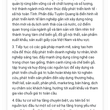
quản lý rừng bền vững cả về chất lượng và số lượng,
trở thành ngành mũi nhọn thúc đ
ẩ
y phát tri
ể
n kinh t
ế
-
xã hội toàn Tỉnh. Ph
ấ
n đ
ấ
u Tuyên Quang là đi
ể
n hình về
phát triển kinh tế lâm nghiệp gắn với xây dựng nông
thôn mới và du lịch sinh thái của cả nước, cứ điểm
quan trọng của ngành gỗ và lâm sản với tầm nhìn trở
thành trung tâm chế biến gỗ, đồ gỗ nội thất, sản phẩm
xuất khẩu, sản xu
ấ
t gi
ấ
y của Việt Nam và khu vực.
3.
Tiếp tục có các giải pháp mạnh mẽ, sáng tạo hơn
nữa để thúc đẩy phát triển doanh nghiệp tư nhân, khởi
nghiệp sáng tạo; đẩy mạnh ứng dụng công nghệ cao
trong chọn tạo giống, thâm canh rừng và chế biến gỗ;
tập trung và huy động các nguồn lực để xây dựng và
phát triển chuỗi giá trị tuần hoàn khép kín từ nghiên
cứu, phát triển sản phẩm đến xây dựng thương hiệu,
thiết kế, sản xuất, phân phối, marketing, bán hàng, dịch
vụ chăm sóc khách hàng, hướng tới xuất khẩu và tham
gia vào chuỗi giá trị toàn cầu.
4.
Đầu tư cơ sở hạ tầng chuyên biệt, ưu tiên bố trí
nguồn lực đầu tư một số cơ sở hạ tầng trọng yếu như