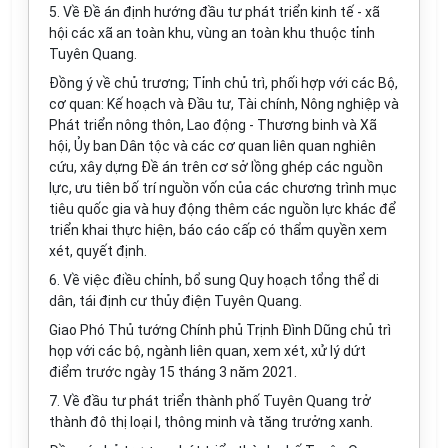
5. V
ề Đề án định hướng đầu tư phát triển kinh tế - xã
hội các xã an toàn khu, vùng an toàn khu thuộc tỉnh
Tuyên Quang.
Đồng ý về chủ trương; Tỉnh chủ trì, phối h
ợ
p với các Bộ,
cơ quan: Kế hoạch và Đầu tư, Tài chính, Nông nghiệp và
Phát triển nông thôn, Lao động - Thương binh và Xã
hội, Ủy ban Dân tộc và các cơ quan liên quan nghiên
cứu, xây dựng Đ
ề
án trên cơ sở lồng ghép các nguồn
lực, ưu tiên bố trí nguồn vốn của các chương trình mục
tiêu quốc gia và huy động thêm các nguồn lực khác để
triển khai thực hiện, báo cáo cấp có thẩm quyền xem
xét, quyết định.
6. V
ề việc điều chỉnh, bổ sung Quy hoạch tổng thể di
dân, tái định cư thủy điện Tuyên Quang.
Giao Phó Thủ tướng Chính phủ Trịnh Đình Dũng chủ trì
họp với các bộ, ngành liên quan, xem xét, xử lý dứt
điểm trước ngày 15 tháng 3 năm 2021.
7. V
ề đầu tư phát triển thành phố Tuyên Quang trở
thành đô thị loại I, thông minh và tăng trưởng xanh.