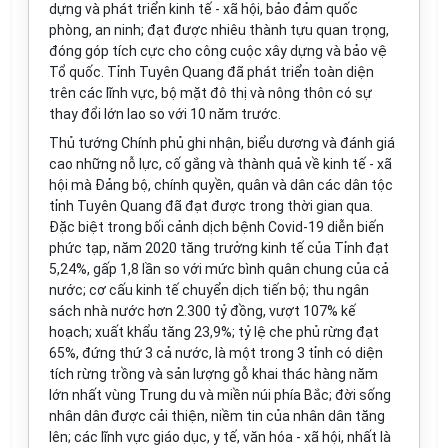
dựng và phát tri
ể
n kinh t
ế
- xã hội, bảo đảm qu
ố
c
phòng, an ninh; đạt được nhiêu thành tựu quan trọng,
đóng góp tích cực cho công cuộc xây dựng và bảo vệ
Tổ quốc. Tỉnh Tuyên Quang đã phát triển toàn diện
trên các lĩnh vực, bộ mặt đô thị và nông thôn có sự
thay đổi lớn lao so với 10 năm trước.
Thủ tướng Chính phủ ghi nhận, biểu dương và đánh giá
cao những nỗ lực, c
ố
g
ắ
ng và thành quả v
ề
kinh t
ế
- xã
hội mà Đảng bộ, chính quy
ề
n, quân và dân các dân tộc
tỉnh Tuyên Quang đã đạt được trong thời gian qua.
Đặc biệt trong bối cảnh dịch bệnh Covid-19 diễn biến
phức tạp, năm 2020 tăng trưởng kinh tế của Tỉnh đạt
5,24%, gấp 1,8 lần so với mức bình quân chung của cả
nước; cơ cấu kinh tế chuyển dịch tiến bộ; thu ngân
sách nhà nước hơn 2.300 tỷ đồng, vượt 107% kế
hoạch; xuất khẩu tăng 23,9%; tỷ lệ che phủ rừng đạt
65%, đứng thứ 3 cả nước, là một trong 3 tỉnh có diện
tích rừng trồng và sản lượng gỗ khai thác hàng năm
lớn nhất vùng Trung du và miền núi phía Bắc; đời sống
nhân dân được cải thiện, niềm tin của nhân dân tăng
lên; các lĩnh vực giáo dục, y tế, văn hóa - xã hội, nhất là