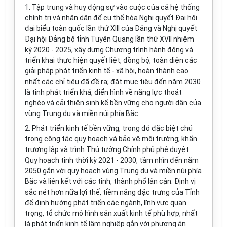
1.
Tập trung và huy động sự vào cuộc của cả hệ thống
chính trị và nhân dân để cụ thể hóa Nghị quyết Đại hội
đại biểu toàn quốc lần thứ XIII của Đảng và Nghị quyết
Đại hội Đảng bộ tỉnh Tuyên Quang lần thứ XVII nhiệm
kỳ 2020 - 2025, xây dựng Chương trình hành động và
triển khai thực hiện quyết liệt, đồng bộ, toàn diện các
giải pháp phát triển kinh tế - xã hội, hoàn thành cao
nhất các chỉ tiêu đã đề ra; đặt mục tiêu đến năm 2030
là tỉnh phát triển khá, điển h
ì
nh về năng lực thoát
nghèo và cải thiện sinh kế bền vững cho người dân của
vùng Trung du và miền núi phía Bắc.
2.
Phát triển kinh tế bền vững, trong đó đặc biệt chú
trọng công tác quy hoạch và bảo vệ môi trường; khẩn
trương lập và trình Thủ tướng Chính phủ phê duyệt
Quy hoạch tỉnh thời kỳ 2021 - 2030, tầm nhìn đến năm
2050 gắn với quy hoạch vùng Trung du và miền núi phía
Bắc và liên kết với các tỉnh, thành phố lân cận. Định vị
sắc nét hơn nữa lợi thế, tiềm năng đặc trưng của Tỉnh
để định hướng phát triển các ngành, lĩnh vực quan
trọng, tổ chức mô hình sản xuất kinh tế phù hợp, nhất
là phát triển kinh tế lâm nghiệp gắn với phương án