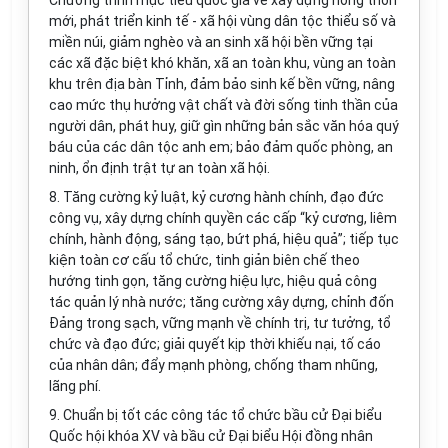
Chương trình mục tiêu quốc gia về xây dựng nông thôn
mới, phát tri
ể
n kinh t
ế
- xã hội vùng dân tộc thi
ể
u s
ố
và
mi
ề
n núi, giảm nghèo và an sinh xã hội bền vững tại
các xã đặc biệt khó khăn, xã an toàn khu, vùng an toàn
khu trên địa bàn Tỉnh, đảm bảo sinh kế bền vững, nâng
cao mức thụ hưởng vật chất và đời sống tinh thần của
người dân, phát huy, giữ gìn những bản s
ắ
c văn hóa quý
báu của các dân tộc anh em; bảo đảm qu
ố
c phòng, an
ninh,
ổ
n định trật tự an toàn xã hội.
8.
Tăng cường kỷ luật, kỷ cương hành chính, đạo đức
công vụ, xây dựng chính quy
ề
n các cấp “kỷ cương, liêm
chính, hành động, sáng tạo, bứt phá, hiệu quả”; tiếp tục
kiện toàn cơ cấu tổ chức, tinh giản biên chế theo
hướng tinh gọn, tăng cường hiệu lực, hiệu quả công
tác quản lý nhà nước; tăng cường xây dựng, chỉnh đốn
Đảng trong sạch, vững mạnh về chính trị, tư tưởng, tổ
chức và đạo đức; giải quyết kịp thời khiếu nại, tố cáo
của nhân dân; đẩy mạnh phòng, chống tham nhũng,
lãng phí.
9.
Chuẩn bị tốt các công tác tổ chức bầu cử Đại biểu
Quốc hội khóa XV và bầu cử Đại biểu Hội đồng nhân