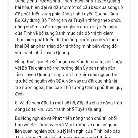
Đồng ý chủ trương phát triển thành phố Tuyên Quang
hài hòa, hiện đại và đầu tư một số cầu bắc qua sông Lô
để phát triển vùng phía Đông tỉnh Tuyên Quang. Giao
Bộ Xây dựng, Bộ Thông tin và Truyền thông theo chức
năng nhiệm vụ được giao nghiên cứu, xử lý kiến nghị
của Tỉnh về bổ sung Danh mục các đô thị thí điểm
thực hiện phát triển đô thị tăng trưởng xanh và triển
khai Đ
ề
án phát triển đô thị thông minh bền vững đối
với thành phố Tuyên Quang.
Đồng thời, giao Bộ Kế hoạch và Đầu tư chủ trì, phối hợp
với Bộ Tài chính hỗ trợ, hướng dẫn Ủy ban nhân dân
tỉnh Tuyên Quang trong việc tìm kiếm các nguồn tài
trợ, kể cả nguồn vốn ODA, vốn vay ưu đãi của nhà tài
trợ nước ngoài, báo cáo Thủ tướng Chính phủ theo quy
định.
8. V
ề đề nghị đầu tư một số hồ, đập đa chức năng trên
sông Lô tại khu vực thành phố Tuyên Quang.
Bộ Nông nghiệp và Phát triển nông thôn chủ trì, phối
hợp với Bộ Tài nguyên và Môi trường và các cơ quan
liên quan nghiên cứu, xử lý kiến nghị của Tỉnh; báo cáo
Thủ tướng Chính phủ những nội dung vượt thẩm