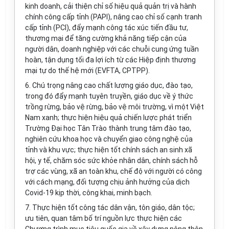
kinh doanh, cải thiện chỉ số hiệu quả quản trị và hành
chính công cấp tỉnh (PAPI), nâng cao chỉ số cạnh tranh
cấp tỉnh (PCI), đẩy mạnh công tác xúc tiến đầu tư,
thương mại để tăng cường khả năng tiếp cận của
người dân, doanh nghiệp với các chuỗi cung ứng tuần
hoàn, tận dụng tối đa lợi ích từ các Hiệp định thương
mại tự do thế hệ mới (EVFTA, CPTPP).
6.
Chú trọng nâng cao chất lượng giáo dục, đào tạo,
trong đó đẩy mạnh tuyên truyền, giáo dục về ý thức
trồng rừng, bảo vệ rừng, bảo vệ môi trường, vì một Việt
Nam xanh; thực hiện hiệu quả chiến lược phát triển
Trường Đại học Tân Trào thành trung tâm đào tạo,
nghiên cứu khoa học và chuyển giao công nghệ của
tỉnh và khu vực; thực hiện tốt chính sách an sinh xã
hội, y tế, chăm sóc sức khỏe nhân dân, chính sách hỗ
trợ các vùng, xã an toàn khu, chế độ với người có công
với cách mạng, đối tượng chịu ảnh hưởng của dịch
Covid-19 kịp thời, công khai, minh bạch.
7.
Thực hiện tốt công tác dân vận, tôn giáo, dân tộc;
ưu tiên, quan tâm bố trí nguồn lực thực hiện các