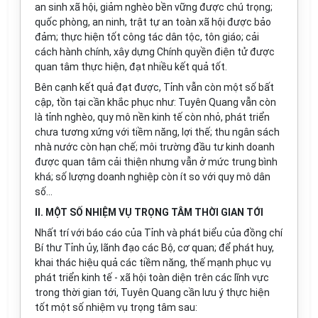
an sinh xã hội, giảm nghèo bền vững được chú trọng;
quốc phòng, an ninh, trật tự an toàn xã hội được bảo
đảm; thực hiện tốt công tác dân tộc, tôn giáo; cải
cách hành chính, xây dựng Chính quyền điện tử được
quan tâm thực hiện, đạt nhiều kết quả tốt.
Bên cạnh kết quả đạt được, Tỉnh vẫn còn một số bất
cập, tồn tại cần khắc phục như: Tuyên Quang vẫn còn
là tỉnh nghèo, quy mô nền kinh tế còn nhỏ, phát triển
chưa tương xứng với tiềm năng, lợi thế; thu ngân sách
nhà nước còn hạn chế; môi trường đầu tư kinh doanh
được quan tâm cải thiện nhưng vẫn ở mức trung bình
khá; số lượng doanh nghiệp còn ít so với quy mô dân
số...
II. MỘT SỐ NHIỆM VỤ TRỌNG TÂM THỜI GIAN TỚI
Nhất trí với báo cáo của Tỉnh và phát biểu của đồng chí
Bí thư Tỉnh ủy
,
lãnh đạo các Bộ, cơ quan; để phát huy,
khai thác hiệu quả các tiềm năng, thế mạnh phục vụ
phát triển kinh tế - xã hội toàn diện trên các lĩnh vực
trong thời gian tới, Tuyên Quang cần lưu ý thực hiện
tốt một số nhiệm vụ trọng tâm sau: