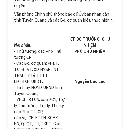
quyền.
Văn phòng Chính phủ thông báo để Ủy ban nhân dân
tỉnh Tuyên Quang và các Bộ, cơ quan biết, thực hiện./.
KT. BỘ TRƯỞNG, CHỦ
Nơi nhận:
NHIỆM
-
Thủ tướng, các Phó Thủ
PHÓ CHỦ NHIỆM
tướng CP;
-
Các Bộ, cơ quan: KHĐT,
TC, GTVT, XD, NN&PTNT,
TNMT, Y tế, TTTT,
LĐTBXH,
U
BDT;
Nguyễn Cao Lục
-
Tỉnh ủy, HĐND,
U
BND tỉnh
Tuyên Quang;
-
VPCP: BTCN, các PCN, Trợ
lý Thủ tướng, Trợ lý, Thư ký
các Phó TTgCP,
các Vụ: CN, KTTH, KGVX,
NN, QHQT, TH, TKBT; Cục