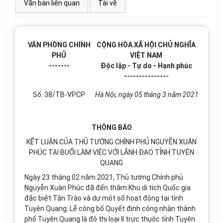
Văn bản liên quan
Tải về
VĂN PHÒNG CHÍNH
CỘNG HÒA XÃ HỘI CHỦ NGHĨA
PHỦ
VIỆT NAM
-------
Độc lập - Tự do - Hạnh phúc
---------------
Số:
38/TB-VPCP
Hà Nội
, ngày
05
tháng
3
năm
2021
THÔNG BÁO
KẾT LUẬN CỦA THỦ TƯỚNG CHÍNH PHỦ NGUYỄN XUÂN
PHÚC TẠI BUỔI LÀM VIỆC VỚI LÃNH ĐẠO TỈNH TUYÊN
QUANG
Ngày 23 tháng 02 năm 2021, Thủ tướng Chính phủ
Nguyễn Xuân Phúc đã đến thăm Khu di tích Quốc gia
đặc biệt Tân Trào và dự một số hoạt động tại tỉnh
Tuyên Quang: Lễ công bố Quyết định công nhận thành
phố Tuyên Quang là đô thị loại II trực thuộc tỉnh Tuyên