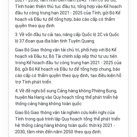
2021 - 2030, tầm nhìn đến năm 2045. Trên cơ sở
đ
ó,
Tỉnh hoàn thiện thủ tục đầu tư, tổng h
ợ
p vào K
ế
hoạch
đầu tư công trung hạn 2021 - 2025 của Tỉnh, gửi Bộ Kế
hoạch và Đầu tư để tổng h
ợ
p, báo cáo cấp có thẩm
quyền theo quy định.
3. V
ề vốn đầu tư cải tạo, nâng cấp Quốc lộ 2C và Quốc
lộ 37 đoạn qua địa bàn tỉnh Tuyên Quang.
Giao Bộ Giao thông vận tải chủ trì, phối h
ợ
p với Bộ Kế
hoạch và Đầu tư, Bộ Tài chính sắp xếp thứ tự ưu tiên
trong K
ế
hoạch đầu tư công trung hạn 2021 - 2025 của
Bộ, gửi Bộ Kế hoạch và Đầu tư để tổng h
ợ
p chung, báo
cáo cấp có thẩm quyền theo quy định, tạo điều kiện hỗ
trợ Tỉnh phát triển.
4. V
ề đề nghị bổ sung Cảng hàng không Phiêng Bung,
huyện Na Hang vào Quy hoạch tổng thể phát triển hệ
thống cảng hàng không toàn quốc.
Giao Bộ Giao thông vận tải nghiên cứu kiến nghị của
Tỉnh trong quá trình lập Quy hoạch tổng thể phát triển
hệ thống cảng hàng không toàn quốc thời kỳ 2021 -
2030, tầm nhìn đến năm 2050 theo quy định.