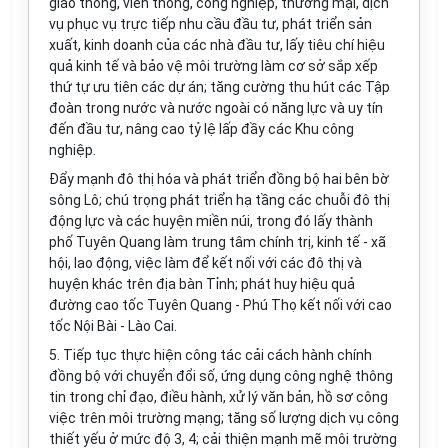
giao thông, viễn thông, công nghiệp, thương mại, dịch
vụ phục vụ trực tiếp nhu cầu đầu tư, phát triển sản
xuất, kinh doanh của các nhà đầu tư, lấy tiêu chí hiệu
quả kinh t
ế
và bảo vệ môi trường làm cơ sở s
ắ
p xếp
thứ tự ưu tiên các dự án; tăng cường thu hút các Tập
đoàn trong nước và nước ngoài có năng lực và uy tín
đến đầu tư, nâng cao tỷ lệ lấp đầy các Khu công
nghiệp.
Đẩy mạnh đô thị hóa và phát triển đồng bộ hai bên bờ
sông Lô; chú trọng phát triển hạ tầng các chuỗi đô thị
động lực và các huyện miền núi, trong đó lấy thành
phố Tuyên Quang làm trung tâm chính trị, kinh tế - xã
hội, lao động, việc làm để kết nối với các đô thị và
huyện khác trên địa bàn Tỉnh; phát huy hiệu quả
đường cao tốc Tuyên Quang - Phú Thọ kết nối với cao
tốc Nội Bài - Lào Cai.
5.
Tiếp tục thực hiện công tác cải cách hành chính
đồng bộ với chuyển đổi số, ứng dụng công nghệ thông
tin trong chỉ đạo, điều hành, xử lý văn bản, hồ sơ công
việc trên môi trường mạng; tăng số lượng dịch vụ công
thiết yếu ở mức độ 3, 4; cải thiện mạnh mẽ môi trường