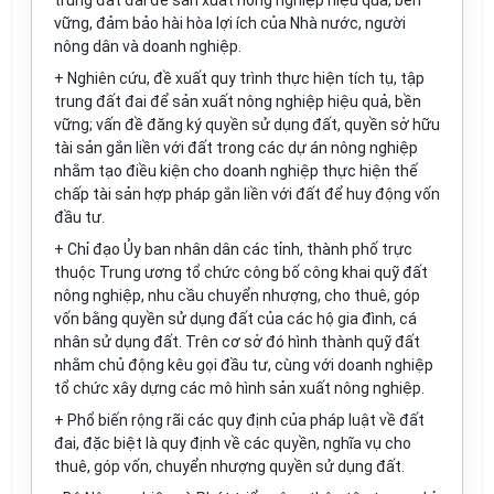
trung đất đai để sản xuất nông nghiệp hiệu quả, bền
vững, đảm bảo hài hòa lợi ích của Nhà nước, người
nông dân và doanh nghiệp.
+ Nghiên cứu, đề xuất quy trình thực hiện tích tụ, tập
trung đất đai để sản xuất nông nghiệp hiệu quả, bền
vững; vấn đề đăng ký quyền sử dụng đất, quyền sở hữu
tài sản gắn liền với đ
ấ
t trong các dự án nông nghiệp
nhằm tạo điều kiện cho doanh nghiệp thực hiện thế
chấp tài sản hợp pháp gắn liền với đất để huy động vốn
đầu tư.
+ Chỉ đạo
Ủy ban
nhân dân các tỉnh, thành phố trực
thuộc Trung ương tổ chức công bố công khai quỹ đất
nông nghiệp, nhu cầu chuyển nhượng, cho thuê, góp
vốn bằng quyền sử dụng đất của các hộ gia đình, cá
nhân sử dụng đất. Trên cơ sở đó hình thành quỹ đất
nhằm chủ động kêu gọi đầu tư, cùng với doanh nghiệp
tổ chức xây dựng các mô hình sản xuất nông nghiệp.
+ Phổ biến rộng rãi các quy định của pháp luật về đất
đai, đặc biệt
là
quy định về các quyền, nghĩa vụ cho
thuê, góp v
ố
n, chuyển nhượng quyền sử dụng đất.