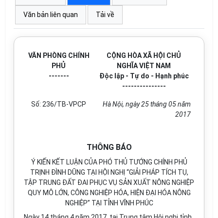
Văn bản liên quan
Tải về
VĂN PHÒNG CHÍNH
CỘNG HÒA XÃ HỘI CHỦ
PHỦ
NGHĨA VIỆT NAM
-------
Độc lập - Tự do - Hạnh phúc
---------------
S
ố
:
236
/TB-VPCP
Hà Nội, ngày
25
tháng
0
5 năm
20
1
7
THÔNG BÁO
Ý KIẾN KẾT LUẬN CỦA PHÓ THỦ TƯỚNG CHÍNH PHỦ
TRỊNH ĐÌNH DŨNG TẠI HỘI NGHỊ “GIẢI PHÁP TÍCH TỤ,
TẬP TRUNG ĐẤT ĐAI PHỤC VỤ SẢN XUẤT NÔNG NGHIỆP
QUY MÔ LỚN, CÔNG NGHIỆP HÓA, HIỆN ĐẠI HÓA NÔNG
NGHIỆP”
TẠI TỈNH VĨNH PHÚC
Ngày 14 tháng 4 năm 2017, tại Trung tâm Hội nghị tỉnh