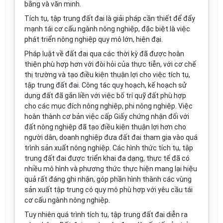
bằng và
văn
minh.
Tích tụ, tập trung đất đai
là
giải pháp cần thiết để đẩy
mạnh tái cơ cấu ngành nông nghiệp, đặc biệt là việc
phát triển nông nghiệp quy mô l
ớn,
hiện đại.
Pháp luật về đất đai qua các thời kỳ đã được hoàn
thiện phù hợp hơn với đòi hỏi của thực tiễn, với cơ chế
thị trường và tạo điều kiện thuận lợi cho việc tích tụ,
tập trung đất đai. Công tác quy hoạch,
kế hoạch
sử
dụng đất đã gắn liền với việc bố trí quỹ đất phù hợp
cho các mục đích nông nghiệp, phi nông nghiệp. Việc
hoàn thành cơ bản việc cấp Giấy chứng nhận đối với
đất nông nghiệp đã tạo điều kiện thuận lợi hơn cho
người dân, doanh nghiệp đưa đất đai tham gia vào quá
trình sản xuất nông nghiệp. Các hình thức tích t
ụ
, tập
trung đất đai được
tr
iển khai đa dạng, thực tế đã có
nhiều mô hình và phương thức thực hiện mang lại hiệu
quả rất đáng ghi nhận, góp phần hình thành các vùng
sản xuất tập trung có quy mô phù hợp với yêu cầu tái
cơ cấu ngành nông nghiệp.
Tuy nhiên quá trình tích tụ, tập trung đất đai diễn ra