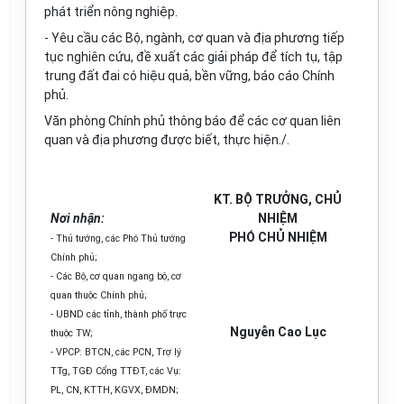
phát triển nông nghiệp.
- Yêu cầu các Bộ, ngành, cơ quan và địa phương tiếp
tục
nghiên cứu
, đề xuất các giải pháp để tích tụ, tập
trung đất đai có hiệu quả, bền vững, báo cáo Chính
phủ.
Văn phòng Chính phủ thông báo để các cơ quan liên
quan và địa phương được biết, thực hiện./
.
KT. BỘ TRƯỞNG, CHỦ
Nơi nhận:
NHIỆM
PHÓ CHỦ NHIỆM
- Thủ tướng, các Phó Th
ủ
tướng
Chính phủ;
- Các Bộ, cơ quan ngang bộ, cơ
quan thuộc Chính phủ;
- UBND các t
ỉ
nh, thành phố trực
Nguyễn Cao Lục
thuộc TW;
- VPCP: BTCN, các PCN, Trợ lý
TTg, TGĐ Cổng TTĐT, các Vụ:
PL, CN, KTTH, KGVX, ĐMDN;