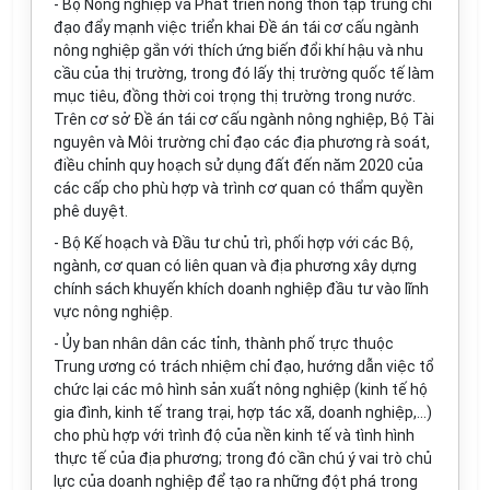
- Bộ Nông nghiệp và Phát triển nông thôn tập trung chỉ
đạo đẩy mạnh việc triển khai
Đề án
tái cơ cấu ngành
nông nghiệp gắn với thích ứng biến đổi khí hậu và nhu
cầu của thị trường, trong đó lấy thị trường quốc tế làm
mục tiêu, đồng thời coi trọng thị trường trong nước.
Trên cơ sở Đề án tái cơ cấu ngành nông nghiệp, Bộ Tài
nguyên và Môi trường chỉ
đ
ạo các địa phương rà soát,
điều chỉnh quy hoạch sử dụng đất đ
ế
n năm 2020 của
các cấp cho phù hợp và trình cơ quan có thẩm quyền
phê duyệt.
- Bộ
Kế hoạch
và Đầu tư chủ trì, phối hợp với các Bộ,
ngành, cơ quan có liên quan và địa phương xây dựng
chính sách khuyến khích doanh nghiệp đầu tư vào lĩnh
vực nông nghiệp.
-
Ủy ban
nhân dân các tỉnh, thành phố trực thuộc
Trung ương có trách nhiệm chỉ đạo, hướng dẫn việc tổ
chức lại các mô hình sản xuất nông nghiệp (kinh t
ế
hộ
gia đình, kinh tế trang trại, hợp tác xã, doanh nghiệp,...)
cho phù hợp với trình độ của nền kinh tế và tình hình
thực tế của địa phương; trong đó cần chú ý vai trò chủ
lực của doanh nghiệp để tạo ra những đột phá trong