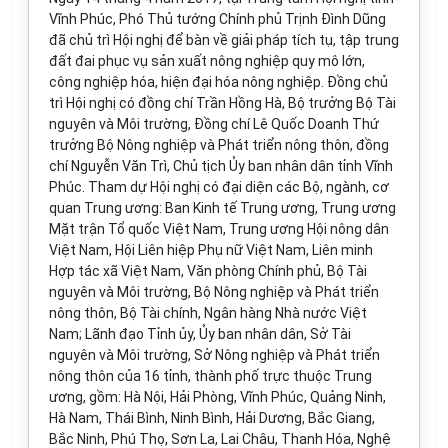
Vĩnh Phúc, Phó Thủ tướng Chính phủ Trịnh Đình Dũng
đã chủ tr
ì
Hội nghị để bàn về giải pháp tích tụ, tập trung
đất đai phục vụ sản xuất nông nghiệp quy mô lớn,
công nghiệp hóa, hiện đại hóa nông nghiệp. Đồng chủ
trì Hội nghị có đồng chí Trần Hồng Hà, Bộ trưởng Bộ Tài
nguyên và Môi trường, Đồng chí Lê Quốc Doanh Thứ
trưởng Bộ Nông nghiệp và Phát triển nông thôn, đồng
chí Nguyễn Văn Trì, Chủ tịch
Ủy ban
nhân dân tỉnh Vĩnh
Phúc. Tham dự Hội nghị có đại diện các Bộ, ngành, cơ
quan Trung ương: Ban Kinh tế Trung ương, Trung ương
Mặt trận Tổ quốc Việt Nam, Trung ương Hội nông dân
Việt Nam, Hội Liên hiệp Phụ nữ Việt Nam, Liên minh
Hợp tác
xã Việt Nam, Văn phòng Chính phủ, Bộ Tài
nguyên và Môi trường, Bộ Nông nghiệp và Phát triển
nông thôn, Bộ Tài chính, Ngân hàng Nhà nước Việt
Nam; Lãnh đạo Tỉnh ủy,
Ủy ban
nhân dân, Sở Tài
nguyên và Môi trường, Sở Nông nghiệp và Phát triển
nông thôn của 16 tỉnh, thành phố trực thuộc Trung
ương, gồm: Hà Nội, Hải Phòng, Vĩnh Phúc, Quảng Ninh,
Hà Nam, Thái Bình, Ninh B
ì
nh, Hải Dương, Bắc Giang,
Bắc Ninh, Phú Thọ, Sơn La, Lai Châu, Thanh Hóa, Nghệ