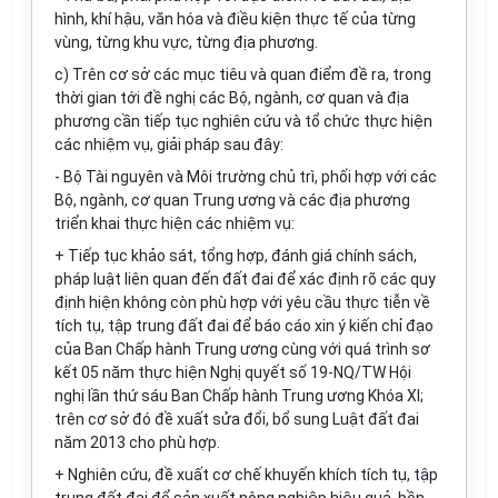
hình, khí hậu, văn hóa và điều kiện thực tế của từng
vùng, từng khu vực, từng địa phương.
c) Trên cơ sở các mục tiêu và quan điểm đề ra, trong
thời gian tới đề nghị các Bộ, ngành, cơ quan và địa
phương cần tiếp tục nghiên cứu và tổ chức thực hiện
các nhiệm vụ, giải pháp sau đây:
- Bộ Tài nguyên và Môi trường chủ trì, phối hợp với các
Bộ, ngành, cơ quan Trung ương và các địa phương
triển khai thực hiện các nhiệm vụ:
+ Tiếp tục khảo sát, tổng hợp, đánh giá chính sách,
pháp luật liên quan đến đất đai đ
ể
xác định rõ các quy
định hiện không còn phù hợp với yêu cầu thực tiễn về
tích tụ, tập trung đất đai để báo cáo xin ý kiến chỉ đạo
của Ban Chấp hành Trung ương cùng với quá trình sơ
kết 05 năm thực hiện Nghị quyết số 19-NQ/TW Hội
nghị lần thứ sáu Ban Chấp hành Trung ương Khóa XI;
trên cơ sở đó đề xuất sửa đổi, bổ sung Luật đất đai
năm 2013 cho phù hợp.
+ Nghiên cứu, đề xuất cơ chế khuyến khích tích tụ, tập