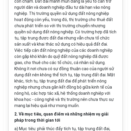
còn chậm. Đất đai manh mún đang là yếu tố cản trở
người dân và doanh nghiệp đầu tư dài hạn vào nông
nghiệp. Thị trường quyền sử dụng đất nông nghiệp
hoạt động còn yếu, trong đó, thị trường cho thuê đất
chưa phát triển so với thị trường chuyển nhượng
quyền sử dụng đất nông nghiệp
.
Có
trường hợp
đã tích
tụ, tập trung được đất đai nhưng vẫn chưa tổ chức
sản xuất và khai thác sử dụng có hiệu quả đất đai.
Việc ti
ế
p cận đất nông nghiệp của các doanh nghiệp
còn gặp khó khăn do quỹ đất nông nghiệp đã được
giao, cho thuê cho các tổ chức, cá nhân sử dụng.
Không ít nơi chưa có sự đồng thuận cao của người sử
dụng đất nên không thể tích tụ, tập trung đất đai. Mặt
khác, tích tụ, tập trung đất đai để phát triển nông
nghiệp nhưng chưa gắn kết đồng bộ giữa kinh tế của
nông hộ, các hợp tác xã, hệ thống doanh nghiệp với
khoa học - công nghệ và thị trường nên chưa thực sự
mang lại hiệu quả như mong muốn.
2.
V
ề mục tiêu, quan điểm và những nhiệm vụ giải
pháp trong
thời gian
tới
a) Mục tiêu: phải thúc đẩy tích tụ, tập trung đất đai,