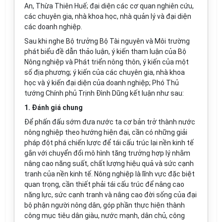
An, Thừa Thiên Huế; đại diện các cơ quan nghiên cứu,
các chuyên gia, nhà khoa học, nhà quản lý và đại diện
các doanh nghiệp.
Sau khi nghe Bộ trưởng Bộ Tài nguyên và Môi trường
phát biểu đề dẫn thảo luận, ý ki
ế
n tham luận của Bộ
Nông nghiệp và Phát triển nông thôn, ý kiến của một
số địa phương; ý kiến của các chuyên gia, nhà khoa
học và ý kiến đạ
i
diện của doanh nghiệp; Phó Thủ
tướng Chính phủ Trịnh Đình Dũng kết luận như sau:
1. Đánh giá chung
Đ
ể
phấn đấu sớm đưa nước ta cơ bản trở thành nước
nông nghiệp theo hướng hiện đại, cần có những giải
pháp đột phá chiến lược để tái cấu trúc lại nền kinh tế
gắn với chuyển đổi mô hình tăng trưởng
hợp lý
nhằm
nâng cao năng suất, chất lượng hiệu quả và sức cạnh
tranh của nền kinh tế. Nông nghiệp là lĩnh vực đặc biệt
quan trọng, cần thiết phải tái cấu trúc để nâng cao
năng lực, sức cạnh tranh và nâng cao đời sống của đại
bộ phận người nông dân, góp ph
ầ
n thực hiện thành
công mục tiêu dân giàu, nước mạnh, dân chủ, công