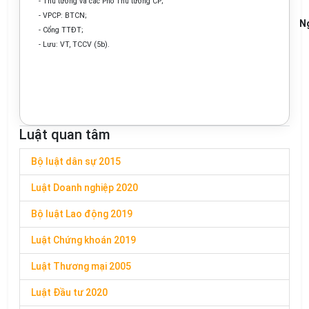
- Thủ tướng và các Phó Thủ tướng CP;
- VPCP: BTCN;
N
- Cổng TTĐT;
- Lưu: VT, TCCV (5b).
Luật quan tâm
Bộ luật dân sự 2015
Luật Doanh nghiệp 2020
Bộ luật Lao động 2019
Luật Chứng khoán 2019
Luật Thương mại 2005
Luật Đầu tư 2020