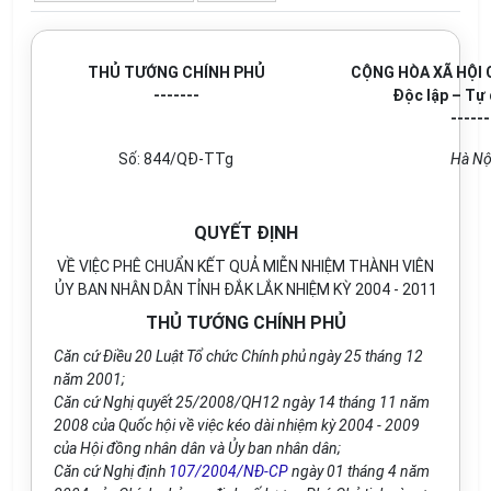
THỦ TƯỚNG CHÍNH PHỦ
CỘNG HÒA XÃ HỘI 
-------
Độc lập – Tự
------
Số: 844/QĐ-TTg
Hà Nộ
QUYẾT ĐỊNH
VỀ VIỆC PHÊ CHUẨN KẾT QUẢ MIỄN NHIỆM THÀNH VIÊN
ỦY BAN NHÂN DÂN TỈNH ĐẮK LẮK NHIỆM KỲ 2004 - 2011
THỦ TƯỚNG CHÍNH PHỦ
Căn cứ Điều 20 Luật Tổ chức Chính phủ ngày 25 tháng 12
năm 2001;
Căn cứ Nghị quyết 25/2008/QH12 ngày 14 tháng 11 năm
2008 của Quốc hội về việc kéo dài nhiệm kỳ 2004 - 2009
của Hội đồng nhân dân và Ủy ban nhân dân;
Căn cứ Nghị định
107/2004/NĐ-CP
ngày 01 tháng 4 năm