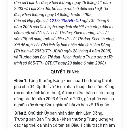
Căn cứ Luật Thi đua, Khen thưởng ngày 26 tháng 11 năm
2003 và Luật Sửa đổi, bổ sung một số điều của Luật Thi
đua, Khen thưởng ngày 14 tháng 6 năm 2005;
Căn cứ Nghị định số
121/2005/NĐ-CP
ngày 30 tháng 9
năm 2005 của Chính phủ quy định chi tiết và hướng dẫn thi
hành một số điều của Luật Thi đua, Khen thưởng và Luật
sửa đổi, bổ sung một số điều về Luật Thi đua, Khen thưởng;
Xét đề nghị của Chủ tịch Ủy ban nhân dân tỉnh Lâm Đồng
(Tờ trình số 2950/TTr-UBND ngày 28 tháng 4 năm 2008)
và Trưởng ban Ban Thi đua - Khen thưởng Trung ương (Tờ
trình số 865/TTr - BTĐKT ngày 23 tháng 6 năm 2008),
QUYẾT ĐỊNH:
Điều 1.
Tặng thưởng Bằng khen của Thủ tướng Chính
phủ cho 04 tập thể và 16 cá nhân thuộc tỉnh Lâm Đồng
(có danh sách kèm theo), đã có nhiều thành tích trong
công tác từ năm 2003 đến năm 2007, góp phần vào sự
nghiệp xây dựng Chủ nghĩa xã hội và bảo vệ Tổ quốc.
Điều 2.
Chủ tịch Ủy ban nhân dân tỉnh Lâm Đồng,
Trưởng ban Ban Thi đua - Khen thưởng Trung ương và
các tập thể, cá nhân có tên tại Điều 1 chịu trách nhiệm