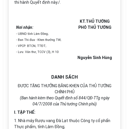
thi hành Quyết định này./.
KT.THỦ TƯỚNG
Nơi nhận:
PHÓ THỦ TƯỚNG
- UBND tỉnh Lâm Đồng;
- Ban Thi đua - Khen thưởng TW;
- VPCP: BTCN; TTĐT;
- Lưu: Văn thư, TCCV (3), H 10
Nguyễn Sinh Hùng
DANH SÁCH
ĐƯỢC TẶNG THƯỞNG BẰNG KHEN CỦA THỦ TƯỚNG
CHÍNH PHỦ
(Ban hành kèm theo Quyết định số 844/QĐ-TTg ngày
04/7/2008 của Thủ tướng Chính phủ)
I. TẬP THỂ:
1. Nhà máy Rượu vang Đà Lạt thuộc Công ty cổ phẩn
Thực phẩm, tỉnh Lâm Đồng;