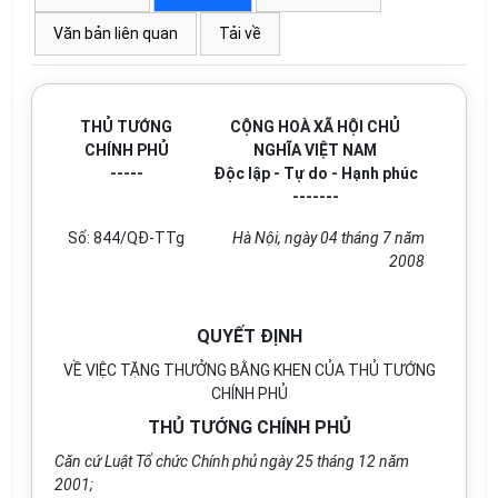
Văn bản liên quan
Tải về
THỦ TƯỚNG
CỘNG HOÀ XÃ HỘI CHỦ
CHÍNH PHỦ
NGHĨA VIỆT NAM
-----
Độc lập - Tự do - Hạnh phúc
-------
Số: 844/QĐ-TTg
Hà Nội, ngày 04 tháng 7 năm
2008
QUYẾT ĐỊNH
VỀ VIỆC TẶNG THƯỞNG BẰNG KHEN CỦA THỦ TƯỚNG
CHÍNH PHỦ
THỦ TƯỚNG CHÍNH PHỦ
Căn cứ Luật Tổ chức Chính phủ ngày 25 tháng 12 năm
2001;