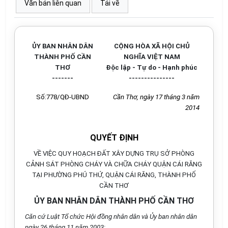
Văn bản liên quan
Tải về
ỦY BAN NHÂN DÂN
CỘNG HÒA XÃ HỘI CHỦ
THÀNH PHỐ CẦN
NGHĨA VIỆT NAM
THƠ
Độc lập - Tự do - Hạnh phúc
-------
---------------
Số:778/QĐ-UBND
Cần Thơ, ngày 17 tháng 3 năm
2014
QUYẾT ĐỊNH
VỀ VIỆC QUY HOẠCH ĐẤT XÂY DỰNG TRỤ SỞ PHÒNG
CẢNH SÁT PHÒNG CHÁY VÀ CHỮA CHÁY QUẬN CÁI RĂNG
TẠI PHƯỜNG PHÚ THỨ, QUẬN CÁI RĂNG, THÀNH PHỐ
CẦN THƠ
ỦY BAN NHÂN DÂN THÀNH PHỐ CẦN THƠ
Căn cứ Luật Tổ chức Hội đồng nhân dân và Ủy ban nhân dân
ngày 26 tháng 11 năm 2003;