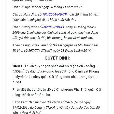
Căn cứ Luật Đất đai ngày 26 tháng 11 năm 2003;
Căn cứ Nghị định số
181/2004/NĐ-CP
ngày 29 tháng 10 năm
2004 của Chính phủ về thi hành Luật Đất đai;
Căn cứ Nghị định số
69/2009/NĐ-CP
ngày 13 tháng 8 năm
2009 của Chính phủ quy định bổ sung về quy hoạch sử dụng
đất, giá đất, thu hồi đất, bồi thường, hỗ trợ và tái định cư;
Theo đề nghị của Giám đốc Sở Tài nguyên và Môi trường tại
Tờ trình số 367/TTr-STNMT ngày 03 tháng 3 năm 2014,
QUYẾT ĐỊNH:
Điều 1.
Thuận quy hoạch phần đất có diện tích khoảng
2
4.503m
để đầu tư xây dựng trụ sở Phòng Cảnh sát Phòng
cháy và Chữa cháy quận Cái Răng theo chủ trương được
duyệt.
Phần đất thuộc tờ bản đồ số 01, phường Phú Thứ, quận Cái
Răng, thành phố Cần Thơ.
(Đính kèm:
Bản trích đo địa chính số 2A/TC/2014 ngày
11/02/2014 do Công ty TNHH tư vấn xây dựng đo đạc bản đồ
Tấn Cường thiết lập)