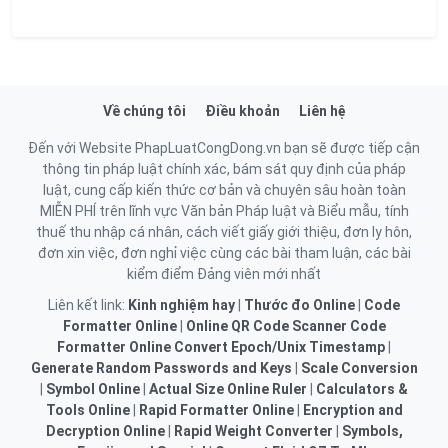
Về chúng tôi
Điều khoản
Liên hệ
Đến với Website PhapLuatCongDong.vn bạn sẽ được tiếp cận
thông tin pháp luật chính xác, bám sát quy định của pháp
luật, cung cấp kiến thức cơ bản và chuyên sâu hoàn toàn
MIỄN PHÍ trên lĩnh vực Văn bản Pháp luật và Biểu mẫu, tính
thuế thu nhập cá nhân, cách viết giấy giới thiệu, đơn ly hôn,
đơn xin việc, đơn nghỉ việc cùng các bài tham luận, các bài
kiểm điểm Đảng viên mới nhất
Liên kết link:
Kinh nghiệm hay
|
Thước đo Online
|
Code
Formatter Online
|
Online QR Code Scanner
Code
Formatter Online
Convert Epoch/Unix Timestamp
|
Generate Random Passwords and Keys
|
Scale Conversion
|
Symbol Online
|
Actual Size Online Ruler
|
Calculators &
Tools Online
|
Rapid Formatter Online
|
Encryption and
Decryption Online
|
Rapid Weight Converter
|
Symbols,