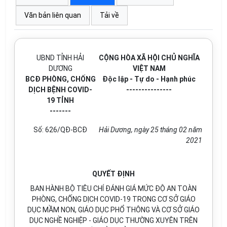
Văn bản liên quan
Tải về
UBND TỈNH HẢI
CỘNG HÒA XÃ HỘI CHỦ NGHĨA
DƯƠNG
VIỆT NAM
BCĐ PHÒNG, CHỐNG
Độc lập - Tự do - Hạnh phúc
DỊCH BỆNH COVID-
---------------
19 TỈNH
-------
Số: 626/QĐ-BCĐ
Hải Dương, ngày 25 tháng 02 năm
2021
QUYẾT ĐỊNH
BAN HÀNH BỘ TIÊU CHÍ ĐÁNH GIÁ MỨC ĐỘ AN TOÀN
PHÒNG, CHỐNG DỊCH COVID-19 TRONG CƠ SỞ GIÁO
DỤC MẦM NON, GIÁO DỤC PHỔ THÔNG VÀ CƠ SỞ GIÁO
DỤC NGHỀ NGHIỆP - GIÁO DỤC THƯỜNG XUYÊN TRÊN