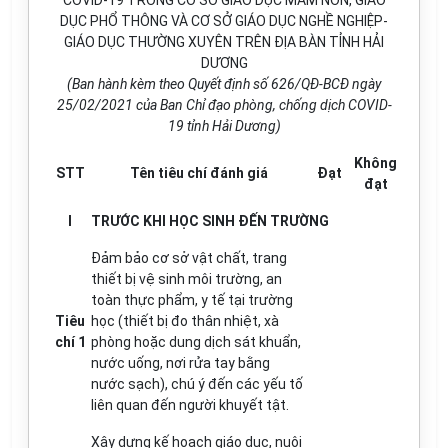
COVID-19 TRONG CƠ SỞ GIÁO DỤC MẦM NON, GIÁO
DỤC PHỔ THÔNG VÀ CƠ SỞ GIÁO DỤC NGHỀ NGHIỆP-
GIÁO DỤC THƯỜNG XUYÊN TRÊN ĐỊA BÀN TỈNH HẢI
DƯƠNG
(Ban hành kèm theo Quyết định số 626/QĐ-BCĐ ngày
25/02/2021 của Ban Chỉ đạo phòng, chống dịch COVID-
19 tỉnh Hải Dương)
Không
STT
Tên tiêu chí đánh giá
Đạt
đạt
I
TRƯỚC KHI HỌC SINH ĐẾN TRƯỜNG
Đảm bảo cơ sở vật chất, trang
thiết bị vệ sinh môi trường, an
toàn thực phẩm, y tế tại trường
Tiêu
học (thiết bị đo thân nhiệt, xà
chí 1
phòng hoặc dung dịch sát khuẩn,
nước uống, nơi rửa tay bằng
nước sạch), chú ý đến các yếu tố
liên quan đến người khuyết tật.
Xây dựng kế hoạch giáo dục, nuôi