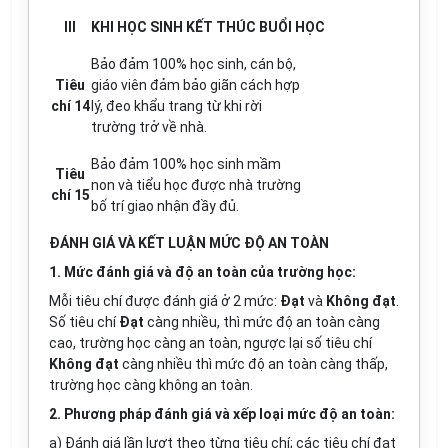
III
KHI HỌC SINH KẾT THÚC BUỔI HỌC
Bảo đảm 100% học sinh, cán bộ,
Tiêu
giáo viên đảm bảo giãn cách hợp
chí 14
lý, đeo khẩu trang từ khi rời
trường trở về nhà.
Bảo đảm 100% học sinh mầm
Tiêu
non và tiểu học được nhà trường
chí 15
bố trí giao nhận đầy đủ.
ĐÁNH GIÁ VÀ KẾT LUẬN MỨC ĐỘ AN TOÀN
1. Mức đánh giá và độ an toàn của trường học:
Mỗi tiêu chí được đánh giá ở 2 mức:
Đạt
và
Không đạt
.
Số tiêu chí
Đạt
càng nhiều, thì mức độ an toàn càng
cao, trường học càng an toàn, ngược lại số tiêu chí
Không đạt
càng nhiều thì mức độ an toàn càng thấp,
trường học càng không an toàn.
2. Phương pháp đánh giá và xếp loại mức độ an toàn:
a) Đánh giá lần lượt theo từng tiêu chí; các tiêu chí đạt