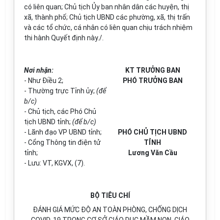
có liên quan; Chủ tịch Ủy ban nhân dân các huyện, thị
xã, thành phố; Chủ tịch UBND các phường, xã, thị trấn
và các tổ chức, cá nhân có liên quan chịu trách nhiệm
thi hành Quyết định này./.
Nơi nhận:
KT TRƯỞNG BAN
- Như Điều 2;
PHÓ TRƯỞNG BAN
- Thường trực T
ỉ
nh ủy;
(để
b/c)
- Chủ tịch, các Phó Chủ
tịch
U
BND tỉnh;
(để b/c)
- Lãnh đạo VP UBND tỉnh;
PHÓ CHỦ TỊCH UBND
- Cổng Thông tin điện tử
TỈNH
tỉnh;
Lương Văn Cầu
- Lưu: VT, KGVX, (7).
BỘ TIÊU CHÍ
ĐÁNH GIÁ MỨC ĐỘ AN TOÀN PHÒNG, CHỐNG DỊCH