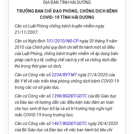
ĐỊA BÀN TỈNH HẢI DƯƠNG
TRƯỞNG BAN CHỈ ĐẠO PHÒNG, CHỐNG DỊCH BỆNH
COVID-19 TỈNH HẢI DƯƠNG
Căn cứ Luật Phòng chống bệnh truyền nhiễm ngày
21/11/2007;
Căn cứ Nghị định
101/2010/NĐ-CP
ngày 30 tháng 9 năm
2010 của Ch
í
nh phủ quy định chi tiết thi hành một số điều
của Luật Phòng, chống bệnh truyền nhiễm về áp dụng biện
pháp cách ly y tế, cưỡng chế cách ly y tế và ch
ố
ng dịch đặc
thù trong thời gian có dịch;
Căn cứ Công văn số
2234/BYT-MT
ngày 21/4/2020 của
Bộ Y tế về việc triển khai phòng chống dịch bệnh COVID-19
trong các cơ sở giáo dục;
Căn cứ Công văn số
1398/BGDĐT-GDTC
của Bộ Gi
á
o dục
và Đào tạo về hướng dẫn các điều kiện bảo đảm an toàn
cho học sinh đi học trở lại và xử trí trường hợp nghi ngờ
mắc COVID-19 trong trường học;
Căn cứ Công văn số
1467/BGDĐT-GDTC
ngày 28/4/2020
của Bộ Giáo dục và Đào tạo về việc ban hành bộ tiêu chí