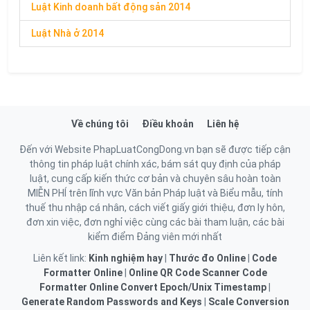
Luật Kinh doanh bất động sản 2014
Luật Nhà ở 2014
Về chúng tôi
Điều khoản
Liên hệ
Đến với Website PhapLuatCongDong.vn bạn sẽ được tiếp cận
thông tin pháp luật chính xác, bám sát quy định của pháp
luật, cung cấp kiến thức cơ bản và chuyên sâu hoàn toàn
MIỄN PHÍ trên lĩnh vực Văn bản Pháp luật và Biểu mẫu, tính
thuế thu nhập cá nhân, cách viết giấy giới thiệu, đơn ly hôn,
đơn xin việc, đơn nghỉ việc cùng các bài tham luận, các bài
kiểm điểm Đảng viên mới nhất
Liên kết link:
Kinh nghiệm hay
|
Thước đo Online
|
Code
Formatter Online
|
Online QR Code Scanner
Code
Formatter Online
Convert Epoch/Unix Timestamp
|
Generate Random Passwords and Keys
|
Scale Conversion