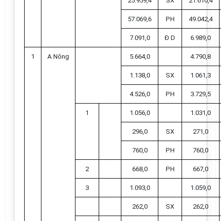
25.959,4
SX
21.610,4
57.069,6
PH
49.042,4
7.091,0
Đ D
6.989,0
1
A Nông
5.664,0
4.790,8
1.138,0
SX
1.061,3
4.526,0
PH
3.729,5
1
1.056,0
1.031,0
296,0
SX
271,0
760,0
PH
760,0
2
668,0
PH
667,0
3
1.093,0
1.059,0
262,0
SX
262,0