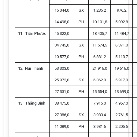
15.344,0
SX
1.235,2
976,2
14.498,0
PH
10.101,8
5.092,8
11
Tiên Phước
45.322,0
18.405,7
11.484,7
34.745,0
SX
11.574,5
6.371,0
10.577,0
PH
6.831,2
5.113,7
12
Núi Thành
53.303,0
21.916,0
19.616,0
25.972,0
SX
6.362,0
5.917,0
27.331,0
PH
15.554,0
13.699,0
13
Thăng Bình
38.475,0
7.915,0
4.967,0
27.386,0
SX
3.983,4
2.761,5
11.089,0
PH
3.931,6
2.205,5