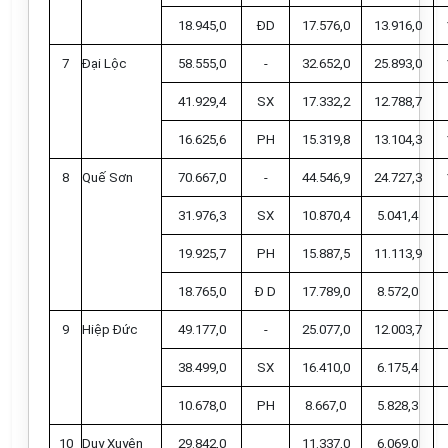
18.945,0
ĐD
17.576,0
13.916,0
7
Đại Lộc
58.555,0
-
32.652,0
25.893,0
41.929,4
SX
17.332,2
12.788,7
16.625,6
PH
15.319,8
13.104,3
8
Quế Sơn
70.667,0
-
44.546,9
24.727,3
31.976,3
SX
10.870,4
5.041,4
19.925,7
PH
15.887,5
11.113,9
18.765,0
Đ D
17.789,0
8.572,0
9
Hiệp Đức
49.177,0
-
25.077,0
12.003,7
38.499,0
SX
16.410,0
6.175,4
10.678,0
PH
8.667,0
5.828,3
10
Duy Xuyên
29.842,0
11.337,0
6.069,0