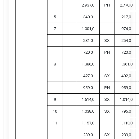
2.937,0
PH
2.770,0
5
340,0
217,0
7
1.001,0
974,0
281,0
SX
254,0
720,0
PH
720,0
8
1.386,0
1.361,0
427,0
SX
402,0
959,0
PH
959,0
9
1.514,0
SX
1.014,0
10
1.038,0
SX
795,0
11
1.157,0
1.113,0
239,0
SX
239,0