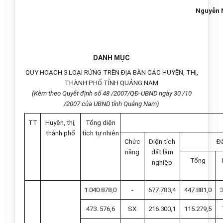
Nguyễn 
DANH MỤC
QUY HOẠCH 3 LOẠI RỪNG TRÊN ĐỊA BÀN CÁC HUYỆN, THỊ,
THÀNH PHỐ TỈNH QUẢNG NAM
(Kèm theo Quyết định số 48 /2007/QĐ-UBND ngày 30 /10
/2007 của UBND tỉnh Quảng Nam)
TT
Huyện, thị,
Tổng diện
thành phố
tích tự nhiên
Chức
Diện tích
Đấ
năng
đất lâm
Tổng
nghiệp
1.040.878,0
-
677.783,4
447.881,0
473..576,6
SX
216.300,1
115.279,5