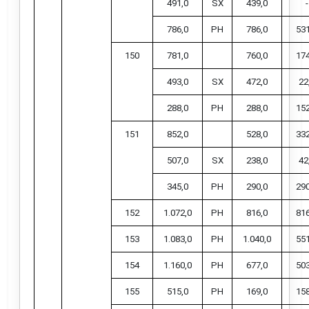
491,0
SX
439,0
-
786,0
PH
786,0
531
150
781,0
760,0
174
493,0
SX
472,0
22
288,0
PH
288,0
152
151
852,0
528,0
332
507,0
SX
238,0
42
345,0
PH
290,0
290
152
1.072,0
PH
816,0
816
153
1.083,0
PH
1.040,0
551
154
1.160,0
PH
677,0
503
155
515,0
PH
169,0
158