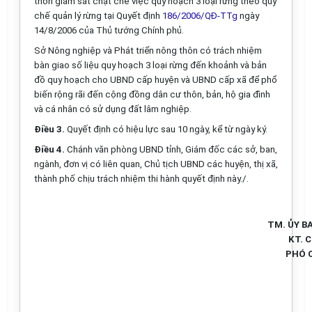
thôn giám sát chặt chẽ việc quy hoạch 3 loại rừng theo quy
chế quản lý rừng tại Quyết định
186/2006/QĐ-TTg
ngày
14/8/2006 của Thủ tướng Chính phủ.
Sở Nông nghiệp và Phát triển nông thôn có trách nhiệm
bàn giao số liệu quy hoạch 3 loại rừng đến khoảnh và bản
đồ quy hoạch cho UBND cấp huyện và UBND cấp xã để phổ
biến rộng rãi đến cộng đồng dân cư thôn, bản, hộ gia đình
và cá nhân có sử dụng đất lâm nghiệp.
Điều 3
.
Quyết định có hiệu lực sau 10 ngày, kể từ ngày ký.
Điều 4
.
Chánh văn phòng UBND tỉnh, Giám đốc các sở, ban,
ngành, đơn vị có liên quan, Chủ tịch UBND các huyện, thị xã,
thành phố chịu trách nhiệm thi hành quyết định này./.
TM. ỦY B
KT. 
PHÓ 