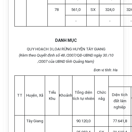
78
561,0
SX
324,0
324
-
-
-
DANH MỤC
QUY HOẠCH 3 LOẠI RỪNG HUYỆN TÂY GIANG
(Kèm theo Quyết định số 48 /2007/QĐ-UBND ngày 30 /10
/2007 của UBND tỉnh Quảng Nam)
Đơn vị tính: Ha
Tiểu
Tổng diện
Chức
Diện tích
TT
Huyện, Xã
Khoảnh
Khu
tích tự nhiên
năg
đất lâm
nghiệp
Tây Giang
90.120,0
77.641,8