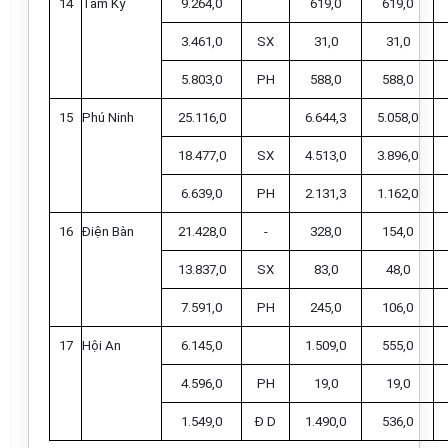
14
Tam Kỳ
9.264,0
619,0
619,0
3.461,0
SX
31,0
31,0
5.803,0
PH
588,0
588,0
15
Phú Ninh
25.116,0
6.644,3
5.058,0
18.477,0
SX
4.513,0
3.896,0
6.639,0
PH
2.131,3
1.162,0
16
Điện Bàn
21.428,0
-
328,0
154,0
13.837,0
SX
83,0
48,0
7.591,0
PH
245,0
106,0
17
Hội An
6.145,0
1.509,0
555,0
4.596,0
PH
19,0
19,0
1.549,0
Đ D
1.490,0
536,0