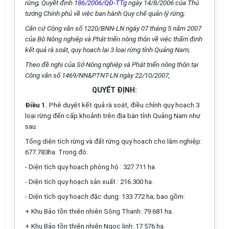
rừng; Quyết định
186/2006/QĐ-TTg
ngày 14/8/2006 của Thủ
tướng Chính phủ về việc ban hành Quy chế quản lý rừng;
Căn cứ Công văn số 1220/BNN-LN ngày 07 tháng 5 năm 2007
của Bộ Nông nghiệp và Phát triển nông thôn về việc thẩm định
kết quả rà soát, quy hoạch lại 3 loại rừng tỉnh Quảng Nam;
Theo đề nghị của Sở Nông nghiệp và Phát triển nông thôn tại
Công văn số 1469/NN&PTNT-LN ngày 22/10/2007,
QUYẾT ĐỊNH:
Điều 1
.
Phê duyệt kết quả rà soát, điều chỉnh quy hoạch 3
loại rừng đến cấp khoảnh trên địa bàn tỉnh Quảng Nam như
sau:
Tổng diện tích rừng và đất rừng quy hoạch cho lâm nghiệp:
677.783ha. Trong đó:
- Diện tích quy hoạch phòng hộ : 327.711 ha.
- Diện tích quy hoạch sản xuất : 216.300 ha.
- Diện tích quy hoạch đặc dụng: 133.772 ha; bao gồm:
+ Khu Bảo tồn thiên nhiên Sông Thanh: 79.681 ha.
+ Khu Bảo tồn thiên nhiên Ngọc linh: 17.576 ha.