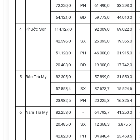
72.220,0
PH
61.490,0
33.293,0
64.121,0
ĐD
59.773,0
44.010,0
4
Phước Sơn
114.127,0
92.009,0
69.022,0
42.596,0
SX
26.093,0
19.365,0
51.128,0
PH
46.008,0
31.915,0
20.403,0
ĐD
19.908,0
17.742,0
5
Bắc Trà My
82.305,0
-
57.899,0
31.850,0
57.853,4
SX
37.673,7
15.524,6
23.982,5
PH
20.225,3
16.325,4
6
Nam
Trà My
82.253,0
-
64.792,7
41.250,0
20.485,0
SX
12.368,3
3.875,5
42.823,0
PH
34.848,4
23.458,5