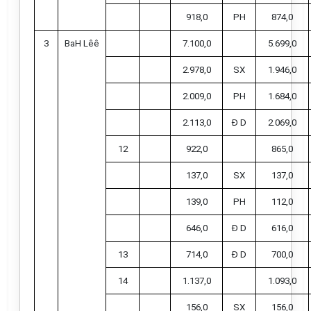
918,0
PH
874,0
3
BaH Lêê
7.100,0
5.699,0
2.978,0
SX
1.946,0
2.009,0
PH
1.684,0
2.113,0
Đ D
2.069,0
12
922,0
865,0
137,0
SX
137,0
139,0
PH
112,0
646,0
Đ D
616,0
13
714,0
Đ D
700,0
14
1.137,0
1.093,0
156,0
SX
156,0