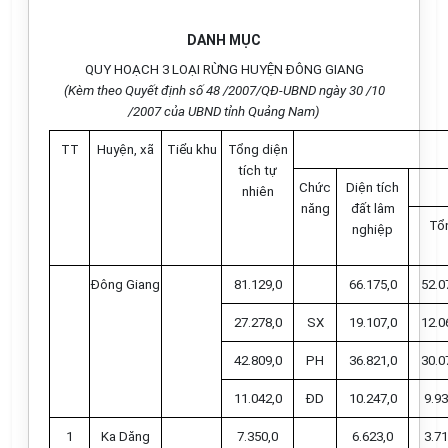
DANH MỤC
QUY HOẠCH 3 LOẠI RỪNG HUYỆN ĐÔNG GIANG
(Kèm theo Quyết định số 48 /2007/QĐ-UBND ngày 30 /10
/2007 của UBND tỉnh Quảng Nam)
TT
Huyện, xã
Tiểu khu
Tổng diện
tích tự
Chức
Diện tích
nhiên
năng
đất lâm
Tổ
nghiệp
Đông Giang
81.129,0
66.175,0
52.0
27.278,0
SX
19.107,0
12.0
42.809,0
PH
36.821,0
30.0
11.042,0
ĐD
10.247,0
9.93
1
Ka Dăng
7.350,0
6.623,0
3.71