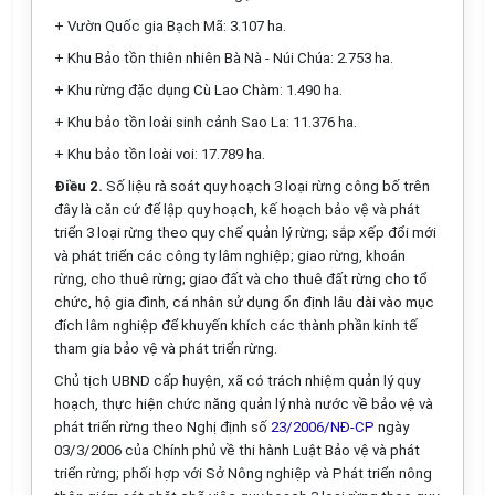
+ Vườn Quốc gia Bạch Mã: 3.107 ha.
+ Khu Bảo tồn thiên nhiên Bà Nà - Núi Chúa: 2.753 ha.
+ Khu rừng đặc dụng Cù Lao Chàm: 1.490 ha.
+ Khu bảo tồn loài sinh cảnh Sao La: 11.376 ha.
+ Khu bảo tồn loài voi: 17.789 ha.
Điều 2
.
Số liệu rà soát quy hoạch 3 loại rừng công bố trên
đây là căn cứ để lập quy hoạch, kế hoạch bảo vệ và phát
triển 3 loại rừng theo quy chế quản lý rừng; sắp xếp đổi mới
và phát triển các công ty lâm nghiệp; giao rừng, khoán
rừng, cho thuê rừng; giao đất và cho thuê đất rừng cho tổ
chức, hộ gia đình, cá nhân sử dụng ổn định lâu dài vào mục
đích lâm nghiệp để khuyến khích các thành phần kinh tế
tham gia bảo vệ và phát triển rừng.
Chủ tịch UBND cấp huyện, xã có trách nhiệm quản lý quy
hoạch, thực hiện chức năng quản lý nhà nước về bảo vệ và
phát triển rừng theo Nghị định số
23/2006/NĐ-CP
ngày
03/3/2006 của Chính phủ về thi hành Luật Bảo vệ và phát
triển rừng; phối hợp với Sở Nông nghiệp và Phát triển nông