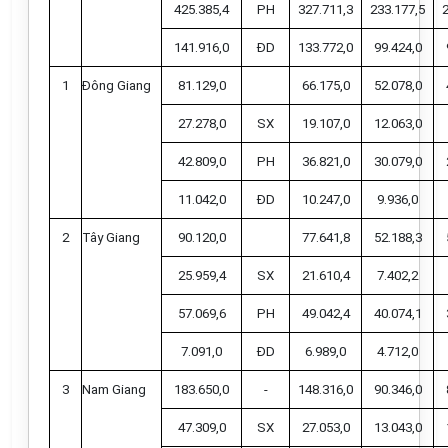
425.385,4
PH
327.711,3
233.177,5
141.916,0
ĐD
133.772,0
99.424,0
1
Đông Giang
81.129,0
66.175,0
52.078,0
27.278,0
SX
19.107,0
12.063,0
42.809,0
PH
36.821,0
30.079,0
11.042,0
ĐD
10.247,0
9.936,0
2
Tây Giang
90.120,0
77.641,8
52.188,3
25.959,4
SX
21.610,4
7.402,2
57.069,6
PH
49.042,4
40.074,1
7.091,0
ĐD
6.989,0
4.712,0
3
Nam
Giang
183.650,0
-
148.316,0
90.346,0
47.309,0
SX
27.053,0
13.043,0