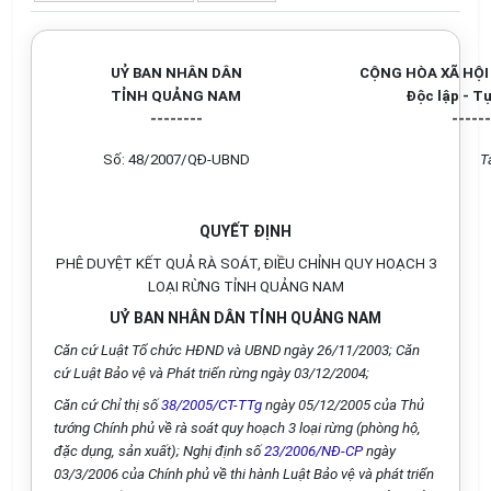
UỶ BAN NHÂN DÂN
CỘNG HÒA XÃ HỘI
TỈNH QUẢNG NAM
Độc lập - T
--------
------
Số: 48/2007/QĐ-UBND
T
QUYẾT ĐỊNH
PHÊ DUYỆT KẾT QUẢ RÀ SOÁT, ĐIỀU CHỈNH QUY HOẠCH 3
LOẠI RỪNG TỈNH QUẢNG NAM
UỶ BAN NHÂN DÂN TỈNH QUẢNG NAM
Căn cứ Luật Tổ chức HĐND và UBND ngày 26/11/2003; Căn
cứ Luật Bảo vệ và Phát triển rừng ngày 03/12/2004;
Căn cứ Chỉ thị số
38/2005/CT-TTg
ngày 05/12/2005 của Thủ
tướng Chính phủ về rà soát quy hoạch 3 loại rừng (phòng hộ,
đặc dụng, sản xuất); Nghị định số
23/2006/NĐ-CP
ngày
03/3/2006 của Chính phủ về thi hành Luật Bảo vệ và phát triển